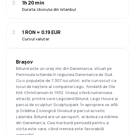
1h 20 min
Durata zborului din Istanbul
1 RON = 0.19 EUR
Cursul valutar
Brașov
Billund este un oraș mic din Danemarca, situat pe
Peninsula Iutlanda în regiunea Danemarca de Sud.
Cu o populație de 7.307 locuitori, este cunoscut ca
locul de naștere al companiei Lego, fondată de Ole
Kirk Christiansen în 1932. Orașul oferă numeroase
atracții, printre care Legoland Billund, Lego House și
parcul de sculpturi Sculpturpark. În apropiere se află
și Grădina Zoologică Givskud și parcul acvatic
Lalandia. Billund are un aeroport, al doilea ca mărime
din Danemarca. Cea mai bună perioadă pentru a
vizita este vara, când vremea este favorabilă
explorării.