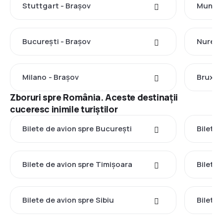
Stuttgart - Brașov
Munche
București - Brașov
Nuremb
Milano - Brașov
Bruxel
Zboruri spre România. Aceste destinații
cuceresc inimile turiștilor
Bilete de avion spre București
Bilete 
Bilete de avion spre Timișoara
Bilete
Bilete de avion spre Sibiu
Bilete