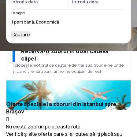
Pasageri
Căutare
Rezervă-ți zborul în doar câteva
clipe!
Folosește motorul de căutare de mai sus. Spune-ne unde
și când vrei să zbori, iar noi ne ocupăm de rest.
Oferte speciale la zboruri din Istanbul spre
Brașov
Nu există zboruri pe această rută
Verifică și alte oferte care s-ar putea să-ți placă sau