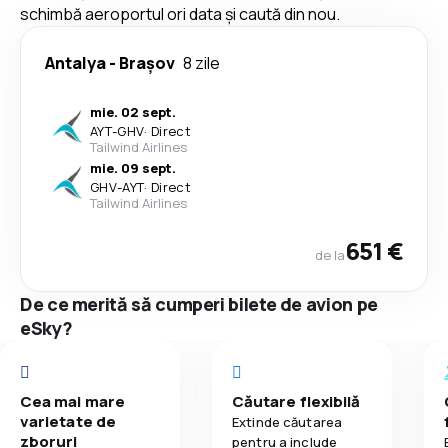
schimbă aeroportul ori data și caută din nou.
Antalya
-
Brașov
8 zile
mie. 02 sept.
AYT
-
GHV
·
Direct
Tailwind Airlines
mie. 09 sept.
GHV
-
AYT
·
Direct
Tailwind Airlines
651 €
de la
De ce merită să cumperi bilete de avion pe
eSky?
Cea mai mare
Căutare flexibilă
varietate de
Extinde căutarea
zboruri
pentru a include