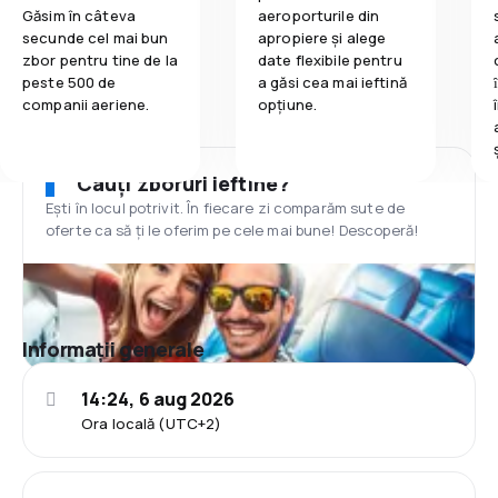
Găsim în câteva
aeroporturile din
secunde cel mai bun
apropiere și alege
zbor pentru tine de la
date flexibile pentru
peste 500 de
a găsi cea mai ieftină
companii aeriene.
opțiune.
Cauți zboruri ieftine?
Ești în locul potrivit. În fiecare zi comparăm sute de
oferte ca să ți le oferim pe cele mai bune! Descoperă!
Informații generale
14:24, 6 aug 2026
Ora locală (UTC+2)