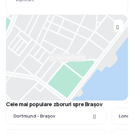
Vezi pe hartă
Cele mai populare zboruri spre Brașov
Dortmund - Brașov
Londra