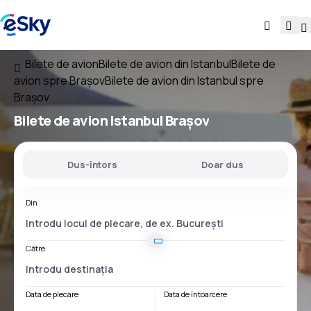
Bilete de avion
Bilete de avion din Istanbul
Bilete de
avion spre Brașov
Bilete de avion din Istanbul spre
Brașov
Bilete de avion
Istanbul Brașov
Dus-întors
Doar dus
Din
Către
Data de plecare
Data de întoarcere