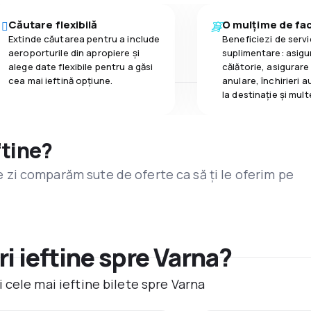
Căutare flexibilă
O mulțime de faci
Extinde căutarea pentru a include
Beneficiezi de servic
aeroporturile din apropiere și
suplimentare: asigu
alege date flexibile pentru a găsi
călătorie, asigurare
cea mai ieftină opțiune.
anulare, închirieri a
la destinaţie și mult
ftine?
are zi comparăm sute de oferte ca să ți le oferim pe
i ieftine spre Varna?
 cele mai ieftine bilete spre Varna