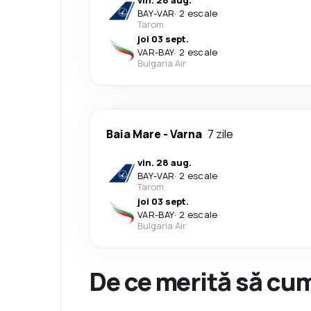
vin. 28 aug.
BAY
-
VAR
·
2 escale
Tarom
joi 03 sept.
VAR
-
BAY
·
2 escale
Bulgaria Air
Baia Mare
-
Varna
7 zile
vin. 28 aug.
BAY
-
VAR
·
2 escale
Tarom
joi 03 sept.
VAR
-
BAY
·
2 escale
Bulgaria Air
De ce merită să cum