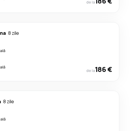
186 €
de la
rna
8 zile
ală
ală
186 €
de la
a
8 zile
cală