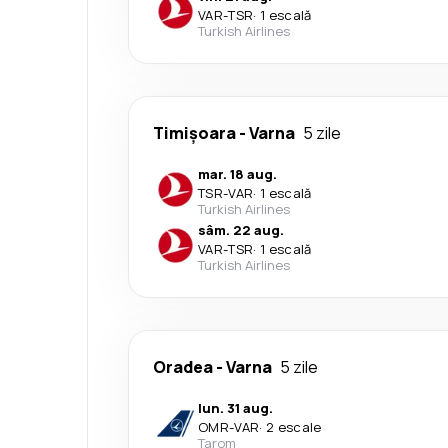
VAR
-
TSR
·
1 escală
Turkish Airlines
Timișoara
-
Varna
5 zile
mar. 18 aug.
TSR
-
VAR
·
1 escală
Turkish Airlines
sâm. 22 aug.
VAR
-
TSR
·
1 escală
Turkish Airlines
Oradea
-
Varna
5 zile
lun. 31 aug.
OMR
-
VAR
·
2 escale
Tarom