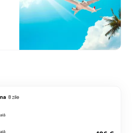
rna
8 zile
ală
ală