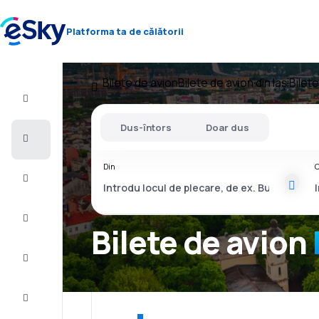
Platforma ta de călătorii
Bilete de avion
Bilete de avion din Iași
Bilet
Zbor+Hotel
Dus-întors
Doar dus
Bilete
de
avion
Din
C
Vacanţe
Vară
2026
Bilete de avion
Iarnă
2026/27
Last
minute