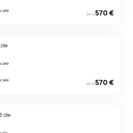
scale
570 €
de la
 zile
scale
scale
570 €
de la
5 zile
cale