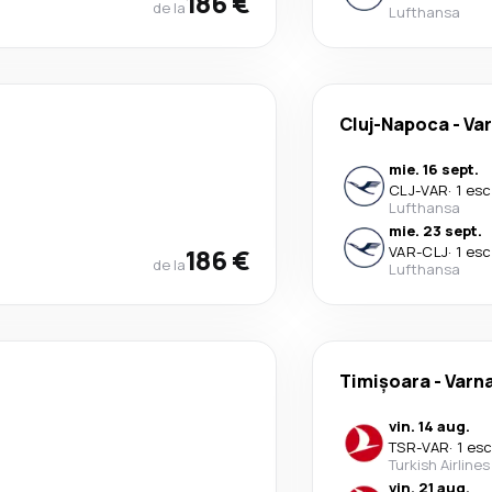
186 €
de la
Lufthansa
Cluj-Napoca
-
Va
mie. 16 sept.
CLJ
-
VAR
·
1 esc
Lufthansa
mie. 23 sept.
186 €
VAR
-
CLJ
·
1 esc
de la
Lufthansa
Timișoara
-
Varn
vin. 14 aug.
TSR
-
VAR
·
1 es
Turkish Airlines
vin. 21 aug.