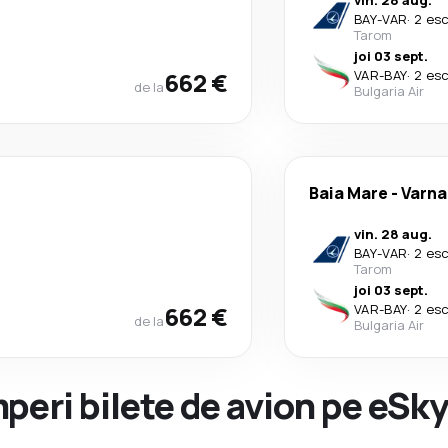
vin. 28 aug.
BAY
-
VAR
·
2 es
Tarom
joi 03 sept.
662 €
VAR
-
BAY
·
2 es
de la
Bulgaria Air
Baia Mare
-
Varna
vin. 28 aug.
BAY
-
VAR
·
2 es
Tarom
joi 03 sept.
662 €
VAR
-
BAY
·
2 es
de la
Bulgaria Air
peri bilete de avion pe eSk