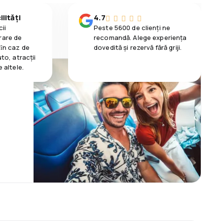
lități
4.7
ii
Peste 5600 de clienți ne
rare de
recomandă. Alege experiența
 ȋn caz de
dovedită și rezervă fără griji.
uto, atracții
e altele.