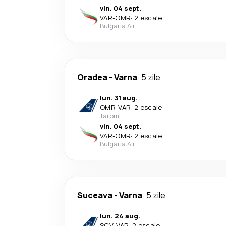
vin. 04 sept.
VAR
-
OMR
·
2 escale
Bulgaria Air
Oradea
-
Varna
5 zile
lun. 31 aug.
OMR
-
VAR
·
2 escale
Tarom
vin. 04 sept.
VAR
-
OMR
·
2 escale
Bulgaria Air
Suceava
-
Varna
5 zile
lun. 24 aug.
SCV
-
VAR
·
2 escale