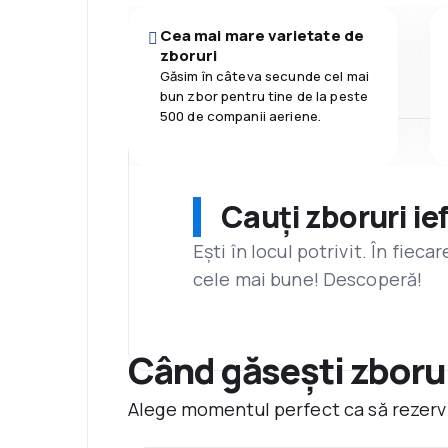
Cea mai mare varietate de
zboruri
Găsim în câteva secunde cel mai
bun zbor pentru tine de la peste
500 de companii aeriene.
Cauți zboruri ie
Ești în locul potrivit. În fiec
cele mai bune! Descoperă!
Când găsești zborur
Alege momentul perfect ca să rezervi