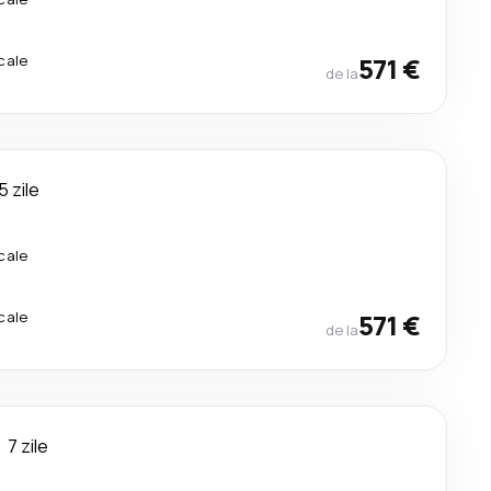
cale
571 €
de la
5 zile
cale
cale
571 €
de la
7 zile