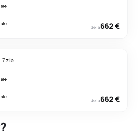
cale
cale
662 €
de la
7 zile
cale
cale
662 €
de la
y?