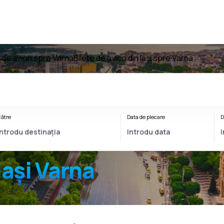
e de avion spre Varna
Bilete de avion din Iași spre Varna
ătre
Data de plecare
D
Iași Varna