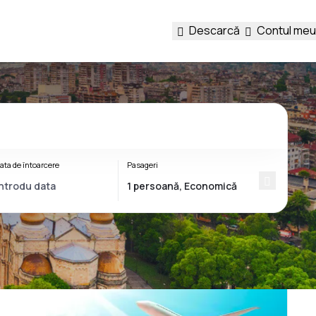
Descarcă
Contul meu
ata de întoarcere
Pasageri