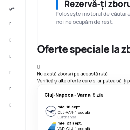
Rezervă-ți zboru
All-
inclusive
Folosește motorul de căutare 
noi ne ocupăm de rest.
City
Break
Cazare
Oferte speciale la z
Oferte
Finalizează
Nu există zboruri pe această rută
călătoria
Verifică și alte oferte care s-ar putea să-ți
Inspiraţie şi
recomandări
Cluj-Napoca
-
Varna
8 zile
Servicii
mie. 16 sept.
clienți
CLJ
-
VAR
·
1 escală
Lufthansa
mie. 23 sept.
VAR
-
CLJ
·
1 escală