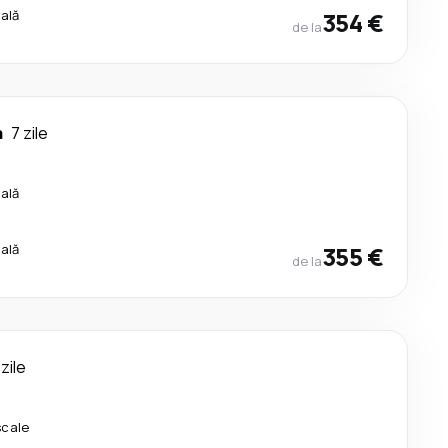
cală
354 €
de la
a
7 zile
cală
cală
355 €
de la
 zile
scale