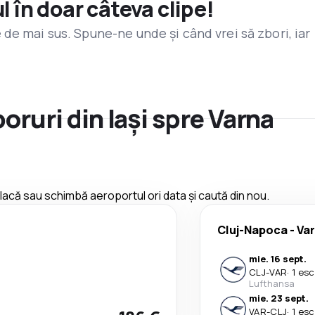
l în doar câteva clipe!
de mai sus. Spune-ne unde și când vrei să zbori, iar
boruri din Iași spre Varna
 placă sau schimbă aeroportul ori data și caută din nou.
Cluj-Napoca
-
Va
mie. 16 sept.
CLJ
-
VAR
·
1 esc
Lufthansa
mie. 23 sept.
VAR
-
CLJ
·
1 esc