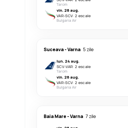
Tarom
vin. 28 aug.
VAR
-
SCV
·
2 escale
Bulgaria Air
Suceava
-
Varna
5 zile
lun. 24 aug.
SCV
-
VAR
·
2 escale
Tarom
vin. 28 aug.
VAR
-
SCV
·
2 escale
Bulgaria Air
Baia Mare
-
Varna
7 zile