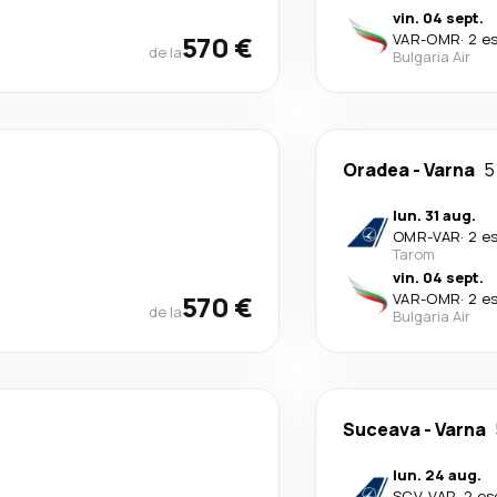
vin. 04 sept.
570 €
VAR
-
OMR
·
2 e
de la
Bulgaria Air
Oradea
-
Varna
5
lun. 31 aug.
OMR
-
VAR
·
2 e
Tarom
vin. 04 sept.
570 €
VAR
-
OMR
·
2 e
de la
Bulgaria Air
Suceava
-
Varna
lun. 24 aug.
SCV
-
VAR
·
2 es