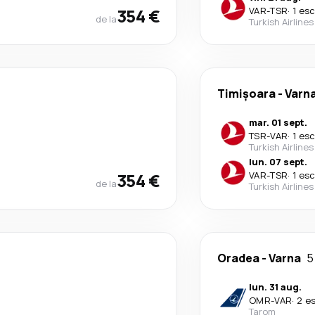
354 €
VAR
-
TSR
·
1 es
de la
Turkish Airlines
Timișoara
-
Varn
mar. 01 sept.
TSR
-
VAR
·
1 es
Turkish Airlines
lun. 07 sept.
354 €
VAR
-
TSR
·
1 es
de la
Turkish Airlines
Oradea
-
Varna
5
lun. 31 aug.
OMR
-
VAR
·
2 e
Tarom