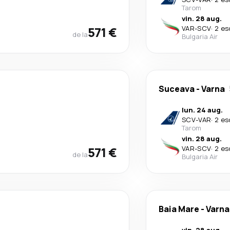
Tarom
vin. 28 aug.
571 €
VAR
-
SCV
·
2 es
de la
Bulgaria Air
Suceava
-
Varna
lun. 24 aug.
SCV
-
VAR
·
2 es
Tarom
vin. 28 aug.
571 €
VAR
-
SCV
·
2 es
de la
Bulgaria Air
Baia Mare
-
Varna