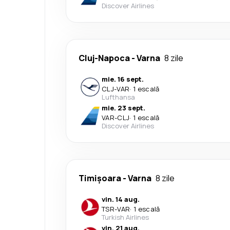
Discover Airlines
Cluj-Napoca
-
Varna
8 zile
mie. 16 sept.
CLJ
-
VAR
·
1 escală
Lufthansa
mie. 23 sept.
VAR
-
CLJ
·
1 escală
Discover Airlines
Timișoara
-
Varna
8 zile
vin. 14 aug.
TSR
-
VAR
·
1 escală
Turkish Airlines
vin. 21 aug.