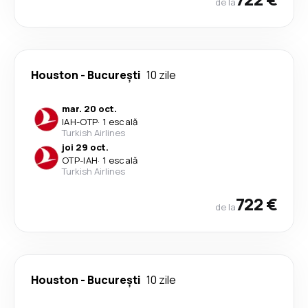
de la
Houston
-
București
10 zile
mar. 20 oct.
IAH
-
OTP
·
1 escală
Turkish Airlines
joi 29 oct.
OTP
-
IAH
·
1 escală
Turkish Airlines
722 €
de la
Houston
-
București
10 zile