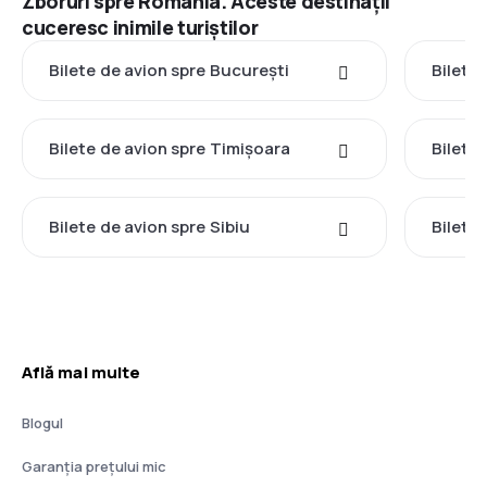
Zboruri spre România. Aceste destinații
cuceresc inimile turiștilor
Bilete de avion spre București
Bilete 
Bilete de avion spre Timișoara
Bilete
Bilete de avion spre Sibiu
Bilete
Află mai multe
Blogul
Garanția prețului mic