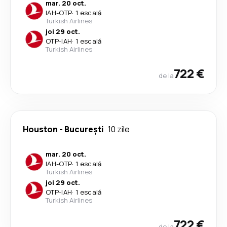
mar. 20 oct.
IAH
-
OTP
·
1 escală
Turkish Airlines
joi 29 oct.
OTP
-
IAH
·
1 escală
Turkish Airlines
722 €
de la
Houston
-
București
10 zile
mar. 20 oct.
IAH
-
OTP
·
1 escală
Turkish Airlines
joi 29 oct.
OTP
-
IAH
·
1 escală
Turkish Airlines
722 €
de la