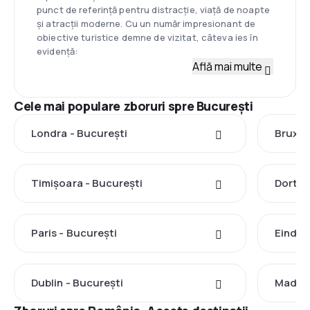
punct de referință pentru distracție, viață de noapte
și atracții moderne. Cu un număr impresionant de
obiective turistice demne de vizitat, câteva ies în
evidență:
Află mai multe
Cele mai populare zboruri spre București
Londra - București
Bruxel
Timișoara - București
Dortmu
Paris - București
Eindho
Dublin - București
Madrid