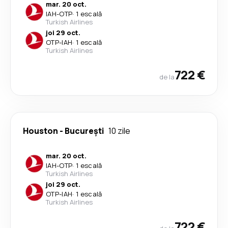
mar. 20 oct.
IAH
-
OTP
·
1 escală
Turkish Airlines
joi 29 oct.
OTP
-
IAH
·
1 escală
Turkish Airlines
722 €
de la
Houston
-
București
10 zile
mar. 20 oct.
IAH
-
OTP
·
1 escală
Turkish Airlines
joi 29 oct.
OTP
-
IAH
·
1 escală
Turkish Airlines
722 €