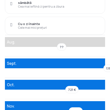
sâmbătă
Cea mai ieftină zi pentru a zbura
Cu o zi înainte
Cele mai mici prețuri
Aug.
??
Sept.
1.
Oct.
721 €
Nov.