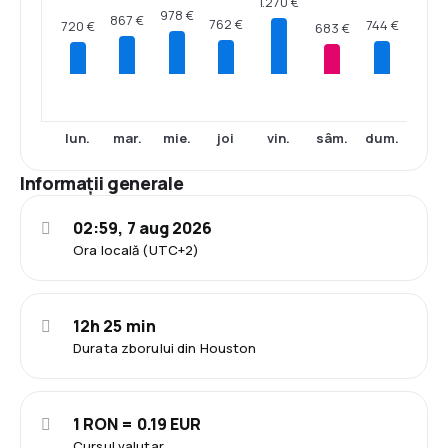
1.270 €
978 €
867 €
762 €
744 €
720 €
683 €
lun.
mar.
mie.
joi
vin.
sâm.
dum.
Informații generale
02:59, 7 aug 2026
Ora locală (UTC+2)
12h 25 min
Durata zborului din Houston
1 RON = 0.19 EUR
Cursul valutar