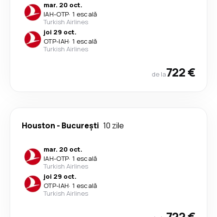
mar. 20 oct.
IAH
-
OTP
·
1 escală
Turkish Airlines
joi 29 oct.
OTP
-
IAH
·
1 escală
Turkish Airlines
722 €
de la
Houston
-
București
10 zile
mar. 20 oct.
IAH
-
OTP
·
1 escală
Turkish Airlines
joi 29 oct.
OTP
-
IAH
·
1 escală
Turkish Airlines
722 €