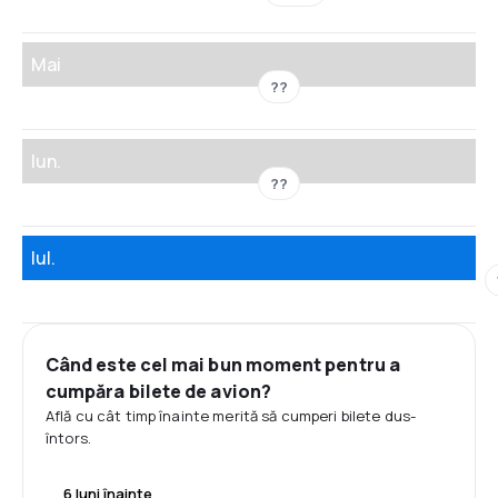
Mai
??
Iun.
??
Iul.
Când este cel mai bun moment pentru a
cumpăra bilete de avion?
Află cu cât timp înainte merită să cumperi bilete dus-
întors.
6 luni înainte