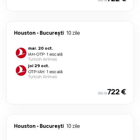
Houston
-
București
10 zile
mar. 20 oct.
IAH
-
OTP
·
1 escală
Turkish Airlines
joi 29 oct.
OTP
-
IAH
·
1 escală
Turkish Airlines
722 €
de la
Houston
-
București
10 zile