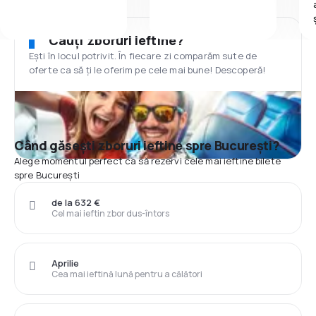
Cauți zboruri ieftine?
Ești în locul potrivit. În fiecare zi comparăm sute de
oferte ca să ți le oferim pe cele mai bune! Descoperă!
Când găsești zboruri ieftine spre București?
Alege momentul perfect ca să rezervi cele mai ieftine bilete
spre București
de la 632 €
Cel mai ieftin zbor dus-întors
Aprilie
Cea mai ieftină lună pentru a călători