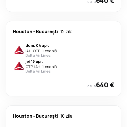
640 €
de la
Houston
-
București
12 zile
dum. 04 apr.
IAH
-
OTP
·
1 escală
Delta Air Lines
joi 15 apr.
OTP
-
IAH
·
1 escală
Delta Air Lines
640 €
de la
Houston
-
București
10 zile