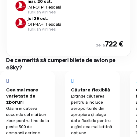
mar. 20 oct.
IAH
-
OTP
·
1 escală
Turkish Airlines
joi 29 oct.
OTP
-
IAH
·
1 escală
Turkish Airlines
722 €
de la
De ce merită să cumperi bilete de avion pe
eSky?
Cea mai mare
Căutare flexibilă
varietate de
Extinde căutarea
zboruri
pentru a include
Găsim în câteva
aeroporturile din
secunde cel mai bun
apropiere și alege
zbor pentru tine de la
date flexibile pentru
peste 500 de
a găsi cea mai ieftină
companii aeriene.
opțiune.