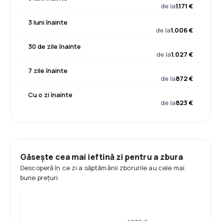
de la
1.171 €
3 luni înainte
de la
1.006 €
30 de zile înainte
de la
1.027 €
7 zile înainte
de la
872 €
Cu o zi înainte
de la
823 €
Găsește cea mai ieftină zi pentru a zbura
Descoperă în ce zi a săptămânii zborurile au cele mai
bune prețuri