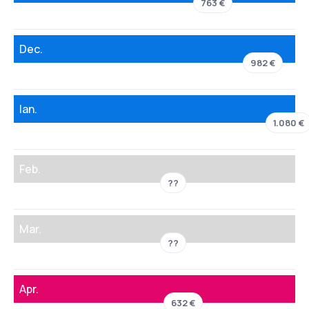
763 €
Dec.
982 €
Ian.
1.080 €
Feb.
??
Mar.
??
Apr.
632 €