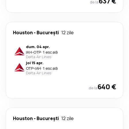
637 €
de la
Houston
-
București
12 zile
dum. 04 apr.
IAH
-
OTP
·
1 escală
Delta Air Lines
joi 15 apr.
OTP
-
IAH
·
1 escală
Delta Air Lines
640 €
de la
Houston
-
București
12 zile