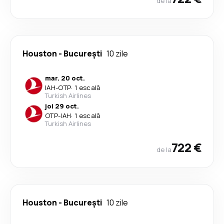
de la
Houston
-
București
10 zile
mar. 20 oct.
IAH
-
OTP
·
1 escală
Turkish Airlines
joi 29 oct.
OTP
-
IAH
·
1 escală
Turkish Airlines
722 €
de la
Houston
-
București
10 zile