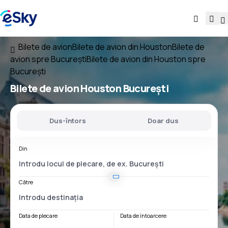
Bilete de avion
Bilete de avion din Houston
Bilete de
avion spre București
Bilete de avion din Houston spre
București
Bilete de avion
Houston București
Dus-întors
Doar dus
Din
Către
Data de plecare
Data de întoarcere