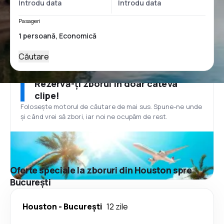
Pasageri
Căutare
Rezervă-ți zborul în doar câteva
clipe!
Folosește motorul de căutare de mai sus. Spune-ne unde
și când vrei să zbori, iar noi ne ocupăm de rest.
Oferte speciale la zboruri din Houston spre
București
Houston
-
București
12 zile