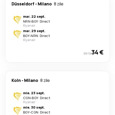
Düsseldorf
-
Milano
8 zile
mar. 22 sept.
NRN
-
BGY
·
Direct
Ryanair
mar. 29 sept.
BGY
-
NRN
·
Direct
Ryanair
34 €
de la
Koln
-
Milano
8 zile
mie. 23 sept.
CGN
-
BGY
·
Direct
Ryanair
mie. 30 sept.
BGY
-
CGN
·
Direct