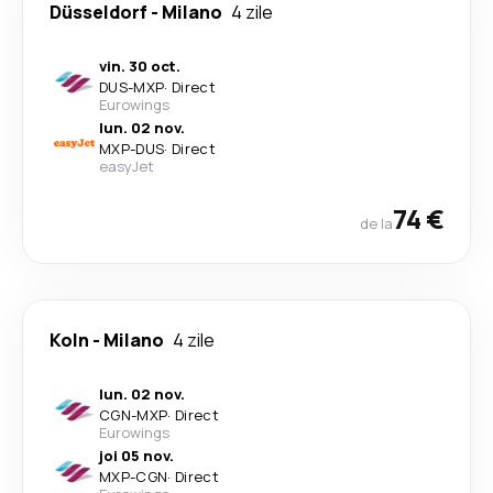
Düsseldorf
-
Milano
4 zile
vin. 30 oct.
DUS
-
MXP
·
Direct
Eurowings
lun. 02 nov.
MXP
-
DUS
·
Direct
easyJet
74 €
de la
Koln
-
Milano
4 zile
lun. 02 nov.
CGN
-
MXP
·
Direct
Eurowings
joi 05 nov.
MXP
-
CGN
·
Direct