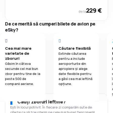
229 €
de la
De ce merită să cumperi bilete de avion pe
eSky?
Cea mai mare
Căutare flexibilă
varietate de
Extinde căutarea
zboruri
pentru a include
Găsim în câteva
aeroporturile din
secunde cel mai bun
apropiere și alege
zbor pentru tine de la
date flexibile pentru
peste 500 de
a găsi cea mai ieftină
companii aeriene.
opțiune.
Cauți zboruri ieftine?
Ești în locul potrivit. În fiecare zi comparăm sute de
oferte ca să ți le oferim pe cele mai bune! Descoperă!