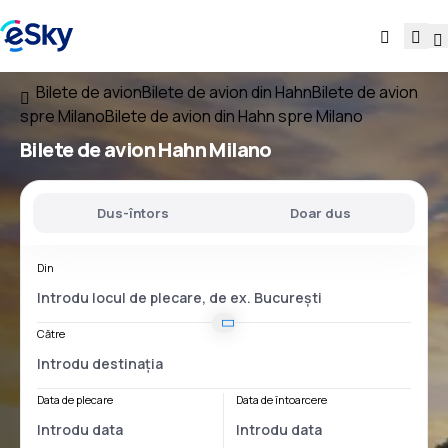
Bilete de avion
Bilete de avion din Hahn
Bilete de avion
spre Milano
Bilete de avion din Hahn spre Milano
Bilete de avion
Hahn Milano
Dus-întors
Doar dus
Din
Către
Data de plecare
Data de întoarcere