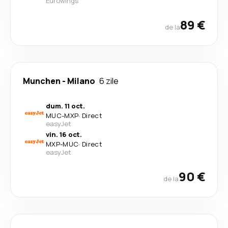
Eurowings
89 €
de la
Munchen
-
Milano
6 zile
dum. 11 oct.
MUC
-
MXP
·
Direct
easyJet
vin. 16 oct.
MXP
-
MUC
·
Direct
easyJet
90 €
de la