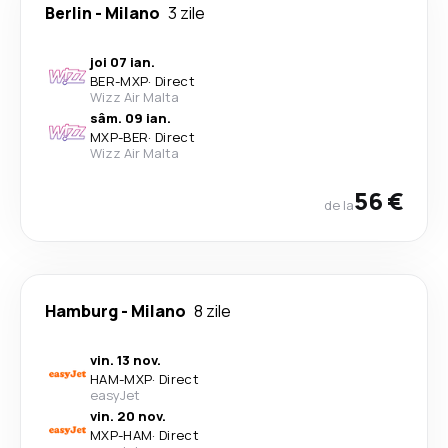
Berlin
-
Milano
3 zile
joi 07 ian.
BER
-
MXP
·
Direct
Wizz Air Malta
sâm. 09 ian.
MXP
-
BER
·
Direct
Wizz Air Malta
56 €
de la
Hamburg
-
Milano
8 zile
vin. 13 nov.
HAM
-
MXP
·
Direct
easyJet
vin. 20 nov.
MXP
-
HAM
·
Direct