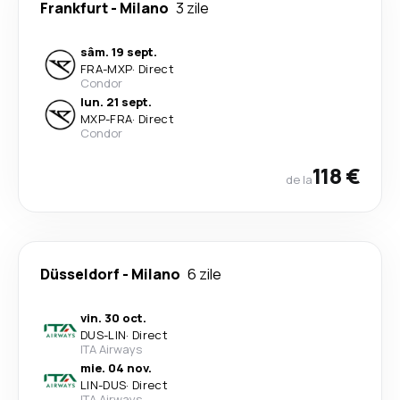
Frankfurt
-
Milano
3 zile
sâm. 19 sept.
FRA
-
MXP
·
Direct
Condor
lun. 21 sept.
MXP
-
FRA
·
Direct
Condor
118 €
de la
Düsseldorf
-
Milano
6 zile
vin. 30 oct.
DUS
-
LIN
·
Direct
ITA Airways
mie. 04 nov.
LIN
-
DUS
·
Direct
ITA Airways