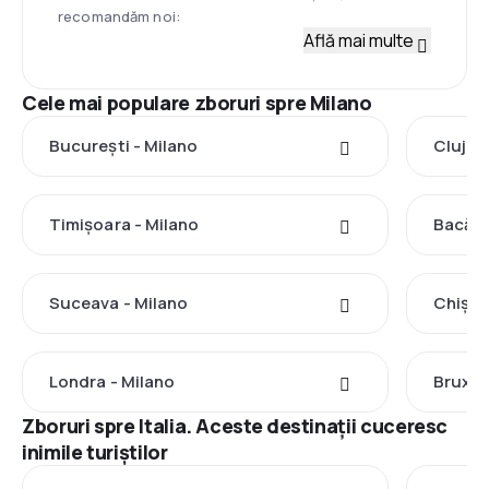
recomandăm noi:
Află mai multe
Cele mai populare zboruri spre Milano
București - Milano
Cluj-N
Timișoara - Milano
Bacău 
Suceava - Milano
Chișin
Londra - Milano
Bruxel
Zboruri spre Italia. Aceste destinații cuceresc
inimile turiștilor