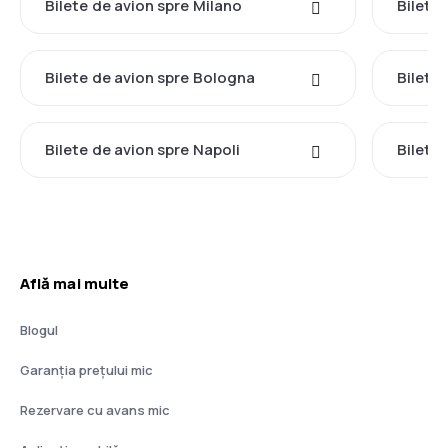
Bilete de avion spre Milano
Bilete
Bilete de avion spre Bologna
Bilete
Bilete de avion spre Napoli
Bilete 
Află mai multe
Blogul
Garanția prețului mic
Rezervare cu avans mic