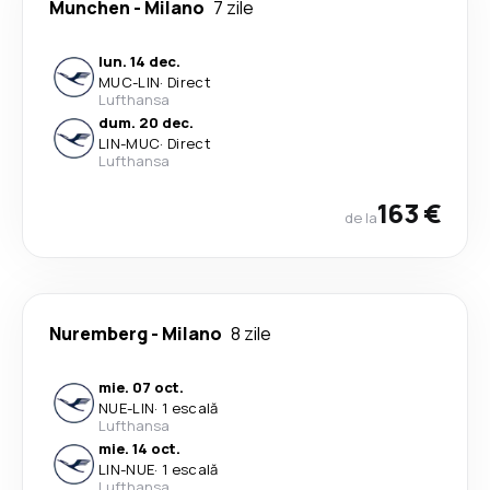
Munchen
-
Milano
7 zile
lun. 14 dec.
MUC
-
LIN
·
Direct
Lufthansa
dum. 20 dec.
LIN
-
MUC
·
Direct
Lufthansa
163 €
de la
Nuremberg
-
Milano
8 zile
mie. 07 oct.
NUE
-
LIN
·
1 escală
Lufthansa
mie. 14 oct.
LIN
-
NUE
·
1 escală
Lufthansa