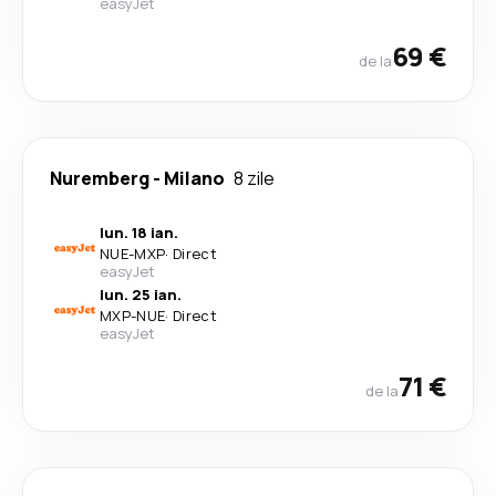
easyJet
69 €
de la
Nuremberg
-
Milano
8 zile
lun. 18 ian.
NUE
-
MXP
·
Direct
easyJet
lun. 25 ian.
MXP
-
NUE
·
Direct
easyJet
71 €
de la