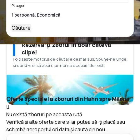
Pasageri
Căutare
Rezervă-ți zborul în doar câteva
clipe!
Folosește motorul de căutare de mai sus. Spune-ne unde
și când vrei să zbori, iar noi ne ocupăm de rest.
Oferte speciale la zboruri din Hahn spre Milano
Nu există zboruri pe această rută
Verifică și alte oferte care s-ar putea să-ți placă sau
schimbă aeroportul ori data și caută din nou.