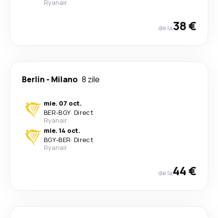
Ryanair
38 €
de la
Berlin
-
Milano
8 zile
mie. 07 oct.
BER
-
BGY
·
Direct
Ryanair
mie. 14 oct.
BGY
-
BER
·
Direct
Ryanair
44 €
de la