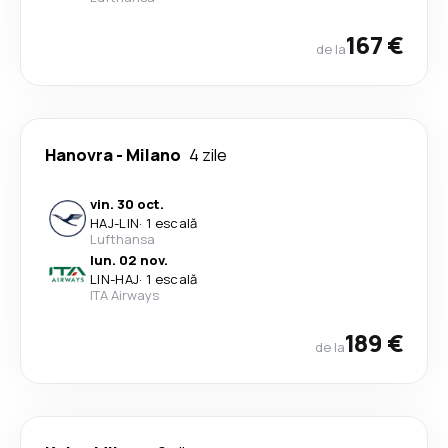
167 €
de la
Hanovra
-
Milano
4 zile
vin. 30 oct.
HAJ
-
LIN
·
1 escală
Lufthansa
lun. 02 nov.
LIN
-
HAJ
·
1 escală
ITA Airways
189 €
de la