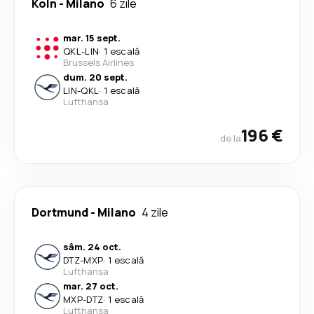
Koln
-
Milano
6 zile
mar. 15 sept.
QKL
-
LIN
·
1 escală
Brussels Airlines
dum. 20 sept.
LIN
-
QKL
·
1 escală
Lufthansa
196 €
de la
Dortmund
-
Milano
4 zile
sâm. 24 oct.
DTZ
-
MXP
·
1 escală
Lufthansa
mar. 27 oct.
MXP
-
DTZ
·
1 escală
Lufthansa