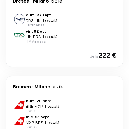
Dresda
-
Milano
6 zile
dum. 27 sept.
DRS
-
LIN
·
1 escală
Lufthansa
vin. 02 oct.
LIN
-
DRS
·
1 escală
ITA Airways
222 €
de la
Bremen
-
Milano
4 zile
dum. 20 sept.
BRE
-
MXP
·
1 escală
SWISS
mie. 23 sept.
MXP
-
BRE
·
1 escală
SWISS