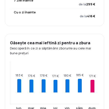
7 zile înainte
de la
299 €
Cu o zi înainte
de la
416 €
Găsește cea mai ieftină zi pentru a zbura
Descoperă în ce zi a săptămânii zborurile au cele mai
bune prețuri
185 €
183 €
180 €
178 €
176 €
171 €
171 €
lun.
mar.
mie.
joi
vin.
sâm.
dum.