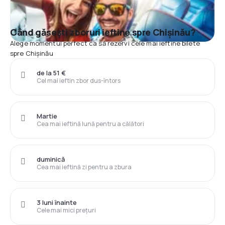
Când găsești zboruri ieftine spre Chișinău?
Alege momentul perfect ca să rezervi cele mai ieftine bilete
spre Chișinău
de la 51 €
Cel mai ieftin zbor dus-întors
Martie
Cea mai ieftină lună pentru a călători
duminică
Cea mai ieftină zi pentru a zbura
3 luni înainte
Cele mai mici prețuri