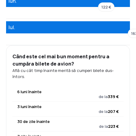
Iun.
122 €
Iul.
16
Când este cel mai bun moment pentru a
cumpăra bilete de avion?
Află cu cât timp înainte merită să cumperi bilete dus-
întors.
6 luni înainte
de la
339 €
3 luni înainte
de la
207 €
30 de zile înainte
de la
223 €