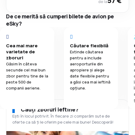
57 €
de la
De ce merită să cumperi bilete de avion pe
eSky?
Cea mai mare
Căutare flexibilă
varietate de
Extinde căutarea
zboruri
pentru a include
Găsim în câteva
aeroporturile din
secunde cel mai bun
apropiere și alege
zbor pentru tine de la
date flexibile pentru
peste 500 de
a găsi cea mai ieftină
companii aeriene.
opțiune.
Cauți zboruri ieftine?
Ești în locul potrivit. În fiecare zi comparăm sute de
oferte ca să ți le oferim pe cele mai bune! Descoperă!