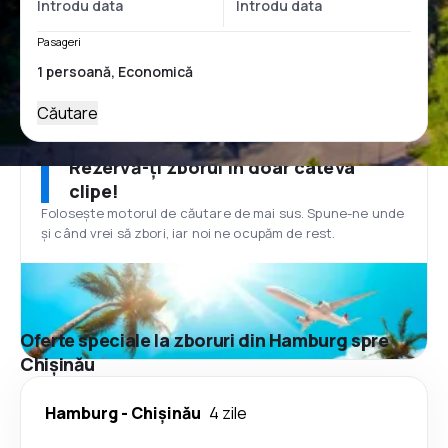
Pasageri
Căutare
Rezervă-ți zborul în doar câteva
clipe!
Folosește motorul de căutare de mai sus. Spune-ne unde
și când vrei să zbori, iar noi ne ocupăm de rest.
Oferte speciale la zboruri din Hamburg spre
Chișinău
Hamburg
-
Chișinău
4 zile