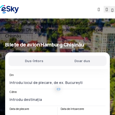
Bilete de avion
Bilete de avion din Hamburg
Bilete de
avion spre Chișinău
Bilete de avion din Hamburg spre
Chișinău
Bilete de avion
Hamburg Chișinău
Dus-întors
Doar dus
Din
Către
Data de plecare
Data de întoarcere