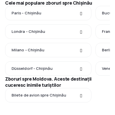
Cele mai populare zboruri spre Chișinău
Paris - Chișinău
Bucure
Londra - Chișinău
Frankf
Milano - Chișinău
Berlin 
Düsseldorf - Chișinău
Veneţi
Zboruri spre Moldova. Aceste destinații
cuceresc inimile turiștilor
Bilete de avion spre Chișinău