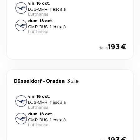
vin. 16 oct.
DUS
-
OMR
·
1 escală
Lufthansa
dum. 18 oct.
OMR
-
DUS
·
1 escală
Lufthansa
193 €
de la
Düsseldorf
-
Oradea
3 zile
vin. 16 oct.
DUS
-
OMR
·
1 escală
Lufthansa
dum. 18 oct.
OMR
-
DUS
·
1 escală
Lufthansa
193 €