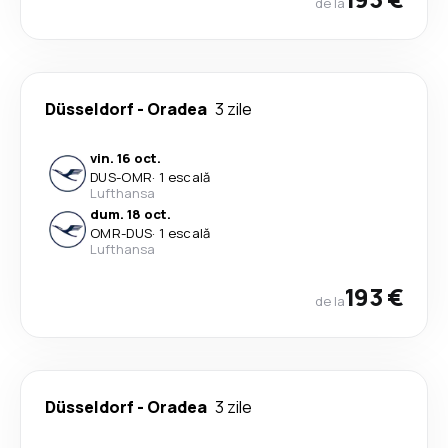
de la
Düsseldorf
-
Oradea
3 zile
vin. 16 oct.
DUS
-
OMR
·
1 escală
Lufthansa
dum. 18 oct.
OMR
-
DUS
·
1 escală
Lufthansa
193 €
de la
Düsseldorf
-
Oradea
3 zile