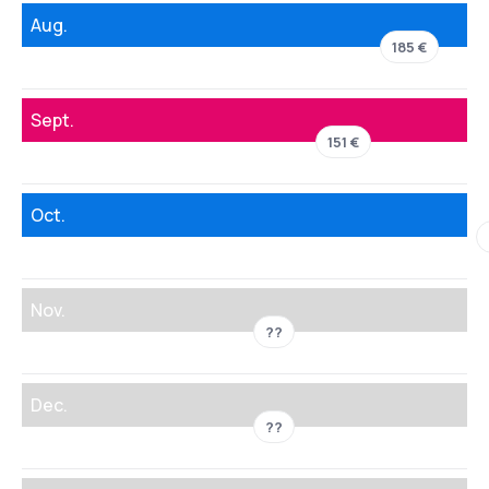
Aug.
185 €
Sept.
151 €
Oct.
Nov.
??
Dec.
??