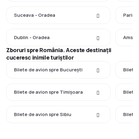
Suceava - Oradea
Paris 
Dublin - Oradea
Amste
Zboruri spre România. Aceste destinații
cuceresc inimile turiștilor
Bilete de avion spre București
Bilete 
Bilete de avion spre Timișoara
Bilete
Bilete de avion spre Sibiu
Bilete