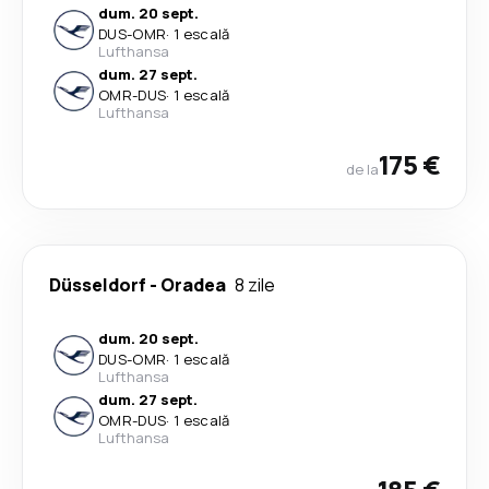
dum. 20 sept.
DUS
-
OMR
·
1 escală
Lufthansa
dum. 27 sept.
OMR
-
DUS
·
1 escală
Lufthansa
175 €
de la
Düsseldorf
-
Oradea
8 zile
dum. 20 sept.
DUS
-
OMR
·
1 escală
Lufthansa
dum. 27 sept.
OMR
-
DUS
·
1 escală
Lufthansa