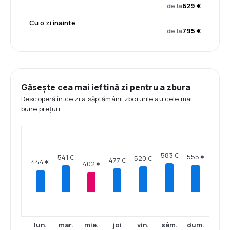
de la
629 €
Cu o zi înainte
de la
795 €
Găsește cea mai ieftină zi pentru a zbura
Descoperă în ce zi a săptămânii zborurile au cele mai
bune prețuri
583 €
555 €
541 €
520 €
477 €
444 €
402 €
lun.
mar.
mie.
joi
vin.
sâm.
dum.