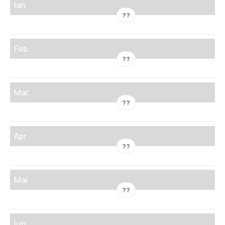
Ian.
??
Feb.
??
Mar.
??
Apr.
??
Mai
??
Iun.