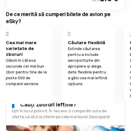
De ce merită să cumperi bilete de avion pe
eSky?
Cea mai mare
Căutare flexibilă
varietate de
Extinde căutarea
zboruri
pentru a include
Găsim în câteva
aeroporturile din
secunde cel mai bun
apropiere și alege
zbor pentru tine de la
date flexibile pentru
peste 500 de
a găsi cea mai ieftină
companii aeriene.
opțiune.
Cauți zboruri ieftine?
Ești în locul potrivit. În fiecare zi comparăm sute de
oferte ca să ți le oferim pe cele mai bune! Descoperă!