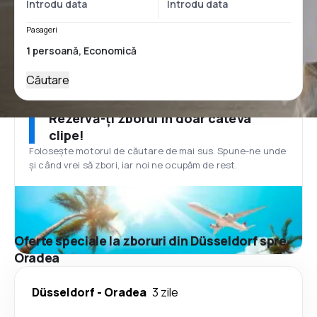
Pasageri
Căutare
Rezervă-ți zborul în doar câteva
clipe!
Folosește motorul de căutare de mai sus. Spune-ne unde
și când vrei să zbori, iar noi ne ocupăm de rest.
Oferte speciale la zboruri din Düsseldorf spre
Oradea
Düsseldorf
-
Oradea
3 zile