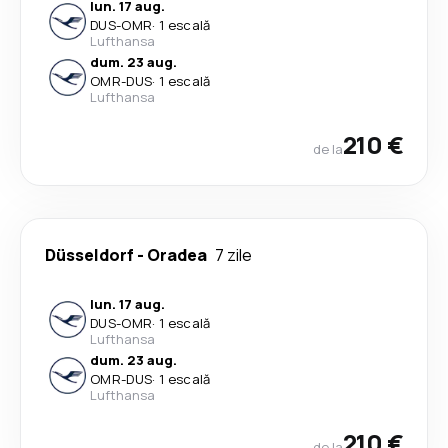
lun. 17 aug.
DUS
-
OMR
·
1 escală
Lufthansa
dum. 23 aug.
OMR
-
DUS
·
1 escală
Lufthansa
210 €
de la
Düsseldorf
-
Oradea
7 zile
lun. 17 aug.
DUS
-
OMR
·
1 escală
Lufthansa
dum. 23 aug.
OMR
-
DUS
·
1 escală
Lufthansa
210 €
de la