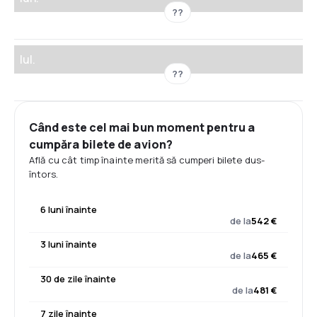
??
Iul.
??
Când este cel mai bun moment pentru a
cumpăra bilete de avion?
Află cu cât timp înainte merită să cumperi bilete dus-
întors.
6 luni înainte
de la
542 €
3 luni înainte
de la
465 €
30 de zile înainte
de la
481 €
7 zile înainte