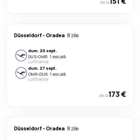
151 €
de la
Düsseldorf
-
Oradea
8 zile
dum. 20 sept.
DUS
-
OMR
·
1 escală
Lufthansa
dum. 27 sept.
OMR
-
DUS
·
1 escală
Lufthansa
173 €
de la
Düsseldorf
-
Oradea
8 zile