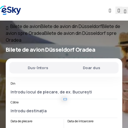
Bilete de avion
Bilete de avion din Düsseldorf
Bilete de
avion spre Oradea
Bilete de avion din Düsseldorf spre
Oradea
Bilete de avion
Düsseldorf Oradea
Dus-întors
Doar dus
Din
Către
Data de plecare
Data de întoarcere