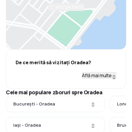
Vezi pe hartă
De ce merită să vizitați Oradea?
Află mai multe
Cele mai populare zboruri spre Oradea
București - Oradea
Londra
Iași - Oradea
Bruxel