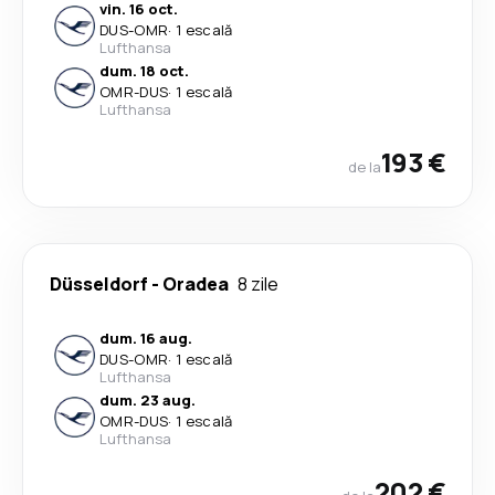
vin. 16 oct.
DUS
-
OMR
·
1 escală
Lufthansa
dum. 18 oct.
OMR
-
DUS
·
1 escală
Lufthansa
193 €
de la
Düsseldorf
-
Oradea
8 zile
dum. 16 aug.
DUS
-
OMR
·
1 escală
Lufthansa
dum. 23 aug.
OMR
-
DUS
·
1 escală
Lufthansa
202 €