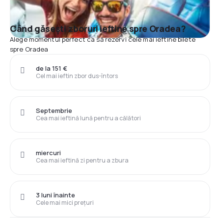
Când găsești zboruri ieftine spre Oradea?
Alege momentul perfect ca să rezervi cele mai ieftine bilete
spre Oradea
de la 151 €
Cel mai ieftin zbor dus-întors
Septembrie
Cea mai ieftină lună pentru a călători
miercuri
Cea mai ieftină zi pentru a zbura
3 luni înainte
Cele mai mici prețuri