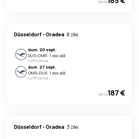
185 €
de la
Düsseldorf
-
Oradea
8 zile
dum. 20 sept.
DUS
-
OMR
·
1 escală
Lufthansa
dum. 27 sept.
OMR
-
DUS
·
1 escală
Lufthansa
187 €
de la
Düsseldorf
-
Oradea
3 zile