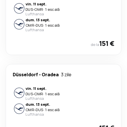
vin. 11 sept.
DUS
-
OMR
·
1 escală
Lufthansa
dum. 13 sept.
OMR
-
DUS
·
1 escală
Lufthansa
151 €
de la
Düsseldorf
-
Oradea
3 zile
vin. 11 sept.
DUS
-
OMR
·
1 escală
Lufthansa
dum. 13 sept.
OMR
-
DUS
·
1 escală
Lufthansa