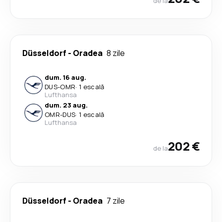
de la
Düsseldorf
-
Oradea
8 zile
dum. 16 aug.
DUS
-
OMR
·
1 escală
Lufthansa
dum. 23 aug.
OMR
-
DUS
·
1 escală
Lufthansa
202 €
de la
Düsseldorf
-
Oradea
7 zile