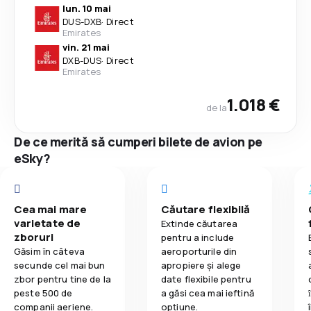
lun. 10 mai
DUS
-
DXB
·
Direct
Emirates
vin. 21 mai
DXB
-
DUS
·
Direct
Emirates
1.018 €
de la
De ce merită să cumperi bilete de avion pe
eSky?
Cea mai mare
Căutare flexibilă
varietate de
Extinde căutarea
zboruri
pentru a include
Găsim în câteva
aeroporturile din
secunde cel mai bun
apropiere și alege
zbor pentru tine de la
date flexibile pentru
peste 500 de
a găsi cea mai ieftină
companii aeriene.
opțiune.