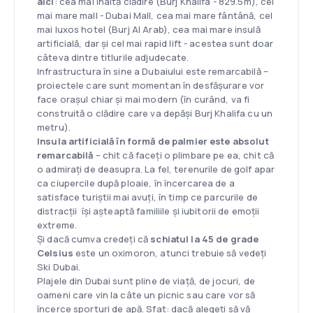
aici
: cea mai înaltă clădire (Burj Khalifa - 829.5m), cel
mai mare mall - Dubai Mall, cea mai mare fântână, cel
mai luxos hotel (Burj Al Arab), cea mai mare insulă
artificială, dar și cel mai rapid lift - acestea sunt doar
câteva dintre titlurile adjudecate.
Infrastructura în sine a Dubaiului este remarcabilă –
proiectele care sunt momentan în desfășurare vor
face orașul chiar și mai modern (în curând, va fi
construită o clădire care va depăși Burj Khalifa cu un
metru).
Insula artificială în formă de palmier este absolut
remarcabilă
– chit că faceți o plimbare pe ea, chit că
o admirați de deasupra. La fel, terenurile de golf apar
ca ciupercile după ploaie, în încercarea de a
satisface turiștii mai avuți, în timp ce parcurile de
distracții își așteaptă familiile și iubitorii de emoții
extreme.
Și dacă cumva credeți că
schiatul la 45 de grade
Celsius
este un oximoron, atunci trebuie să vedeți
Ski Dubai.
Plajele din Dubai sunt pline de viață, de jocuri, de
oameni care vin la câte un picnic sau care vor să
încerce sporturi de apă. Sfat: dacă alegeți să vă