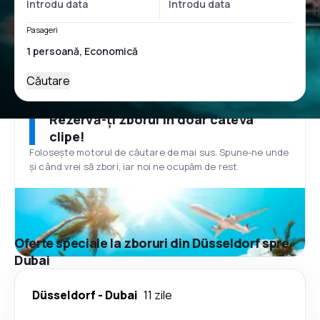
Pasageri
Căutare
Rezervă-ți zborul în doar câteva
clipe!
Folosește motorul de căutare de mai sus. Spune-ne unde
și când vrei să zbori, iar noi ne ocupăm de rest.
Oferte speciale la zboruri din Düsseldorf spre
Dubai
Düsseldorf
-
Dubai
11 zile