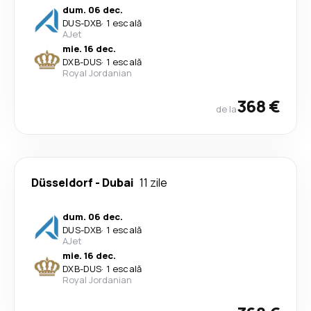
dum. 06 dec.
DUS
-
DXB
·
1 escală
AJet
mie. 16 dec.
DXB
-
DUS
·
1 escală
Royal Jordanian
368 €
de la
Düsseldorf
-
Dubai
11 zile
dum. 06 dec.
DUS
-
DXB
·
1 escală
AJet
mie. 16 dec.
DXB
-
DUS
·
1 escală
Royal Jordanian