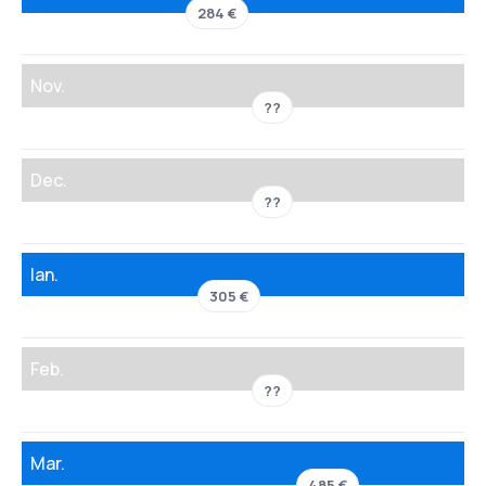
284 €
Nov.
??
Dec.
??
Ian.
305 €
Feb.
??
Mar.
485 €