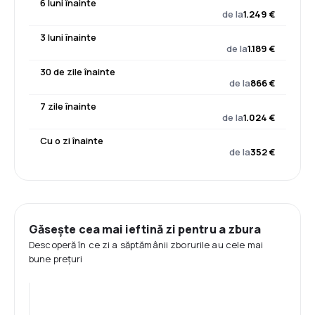
6 luni înainte
de la
1.249 €
3 luni înainte
de la
1.189 €
30 de zile înainte
de la
866 €
7 zile înainte
de la
1.024 €
Cu o zi înainte
de la
352 €
Găsește cea mai ieftină zi pentru a zbura
Descoperă în ce zi a săptămânii zborurile au cele mai
bune prețuri