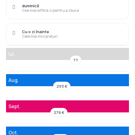
duminică
Cea mai ieftină zi pentru a zbura
Cu o zi înainte
Cele mai mici prețuri
Iul.
??
Aug.
293 €
Sept.
276 €
Oct.