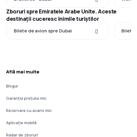
Zboruri spre Emiratele Arabe Unite. Aceste
destinații cuceresc inimile turiștilor
Bilete de avion spre Dubai
Bilete
Află mai multe
Blogul
Garanția prețului mic
Rezervare cu avans mic
Aplicație mobilă
Radar de zboruri