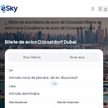
Bilete de avion
Bilete de avion din Düsseldorf
Bilete de
avion spre Dubai
Bilete de avion din Düsseldorf spre
Dubai
Bilete de avion
Düsseldorf Dubai
Dus-întors
Doar dus
Din
Către
Data de plecare
Data de întoarcere