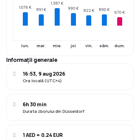
1.387 €
1.076 €
990 €
891 €
890 €
822 €
670 €
lun.
mar.
mie.
joi
vin.
sâm.
dum.
Informații generale
16:53, 9 aug 2026
Ora locală (UTC+4)
6h 30 min
Durata zborului din Düsseldorf
1 AED = 0.24 EUR