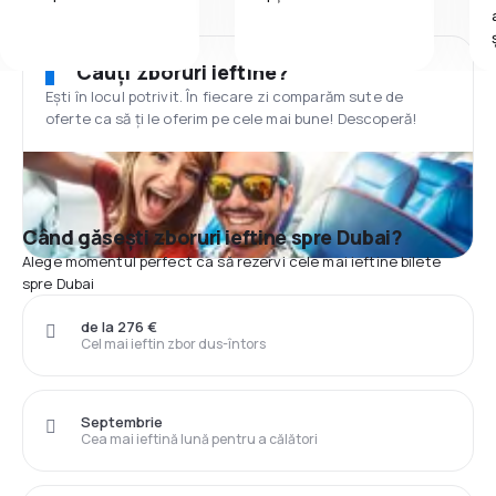
Cauți zboruri ieftine?
Ești în locul potrivit. În fiecare zi comparăm sute de
oferte ca să ți le oferim pe cele mai bune! Descoperă!
Când găsești zboruri ieftine spre Dubai?
Alege momentul perfect ca să rezervi cele mai ieftine bilete
spre Dubai
de la 276 €
Cel mai ieftin zbor dus-întors
Septembrie
Cea mai ieftină lună pentru a călători