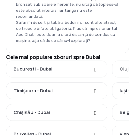
bronzați sub soarele fierbinte, nu uitați că topless-ul
este absolut interzis, iar tanga nu este
recomandată.
Safari în deșert și tabăra beduinilor sunt alte atracții
ce trebuie bifate obligatoriu. Plus că impresionantul
Abu Dhabi este doar la o oră distanță de condus cu
mașina, așa că de ce să nu-l explorați?
Cele mai populare zboruri spre Dubai
București - Dubai
Cluj-N
Timișoara - Dubai
Iași - 
Chișinău - Dubai
Belgra
Bruxelles - Dubai
Viena 