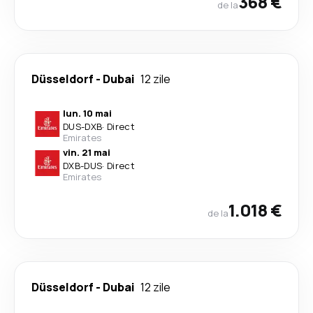
368 €
de la
Düsseldorf
-
Dubai
12 zile
lun. 10 mai
DUS
-
DXB
·
Direct
Emirates
vin. 21 mai
DXB
-
DUS
·
Direct
Emirates
1.018 €
de la
Düsseldorf
-
Dubai
12 zile