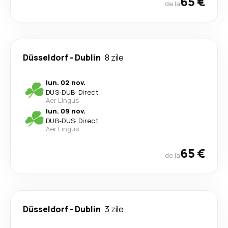
65 €
de la
Düsseldorf
-
Dublin
8 zile
lun. 02 nov.
DUS
-
DUB
·
Direct
Aer Lingus
lun. 09 nov.
DUB
-
DUS
·
Direct
Aer Lingus
65 €
de la
Düsseldorf
-
Dublin
3 zile