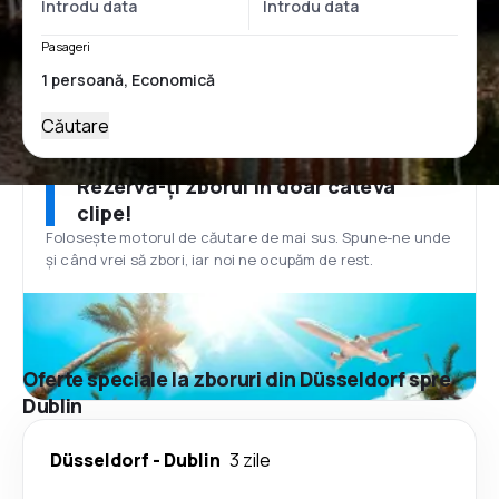
Pasageri
Căutare
Rezervă-ți zborul în doar câteva
clipe!
Folosește motorul de căutare de mai sus. Spune-ne unde
și când vrei să zbori, iar noi ne ocupăm de rest.
Oferte speciale la zboruri din Düsseldorf spre
Dublin
Düsseldorf
-
Dublin
3 zile