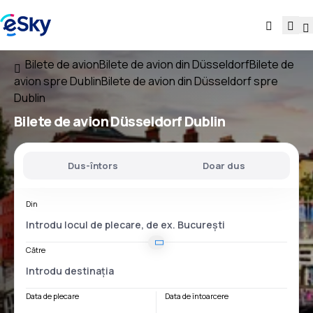
Bilete de avion
Bilete de avion din Düsseldorf
Bilete de
avion spre Dublin
Bilete de avion din Düsseldorf spre
Dublin
Bilete de avion
Düsseldorf Dublin
Dus-întors
Doar dus
Din
Către
Data de plecare
Data de întoarcere