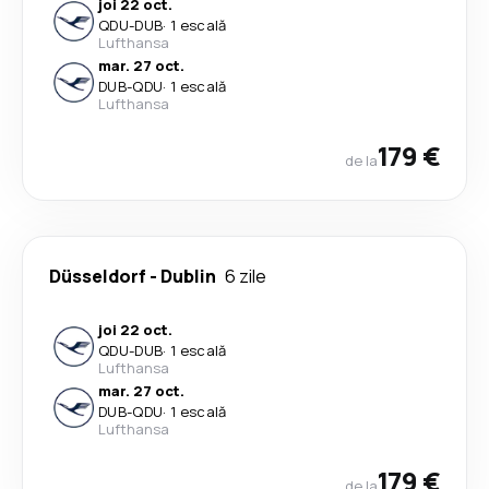
joi 22 oct.
QDU
-
DUB
·
1 escală
Lufthansa
mar. 27 oct.
DUB
-
QDU
·
1 escală
Lufthansa
179 €
de la
Düsseldorf
-
Dublin
6 zile
joi 22 oct.
QDU
-
DUB
·
1 escală
Lufthansa
mar. 27 oct.
DUB
-
QDU
·
1 escală
Lufthansa
179 €
de la