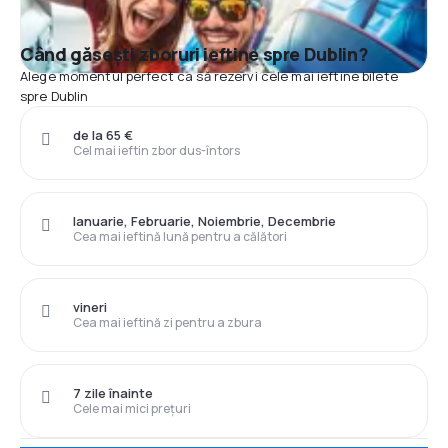
Când găsești zboruri ieftine spre Dublin?
Alege momentul perfect ca să rezervi cele mai ieftine bilete
spre Dublin
de la 65 €
Cel mai ieftin zbor dus-întors
Ianuarie, Februarie, Noiembrie, Decembrie
Cea mai ieftină lună pentru a călători
vineri
Cea mai ieftină zi pentru a zbura
7 zile înainte
Cele mai mici prețuri