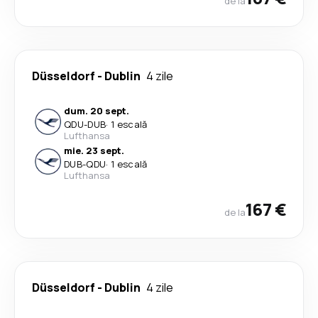
de la
Düsseldorf
-
Dublin
4 zile
dum. 20 sept.
QDU
-
DUB
·
1 escală
Lufthansa
mie. 23 sept.
DUB
-
QDU
·
1 escală
Lufthansa
167 €
de la
Düsseldorf
-
Dublin
4 zile