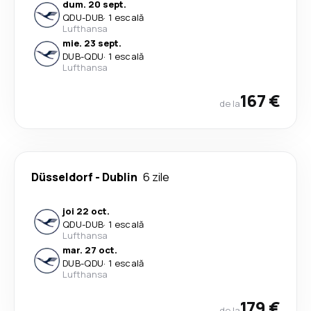
dum. 20 sept.
QDU
-
DUB
·
1 escală
Lufthansa
mie. 23 sept.
DUB
-
QDU
·
1 escală
Lufthansa
167 €
de la
Düsseldorf
-
Dublin
6 zile
joi 22 oct.
QDU
-
DUB
·
1 escală
Lufthansa
mar. 27 oct.
DUB
-
QDU
·
1 escală
Lufthansa
179 €
de la