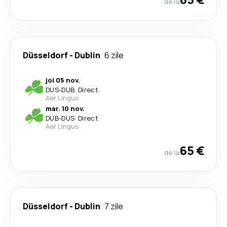
de la
Düsseldorf
-
Dublin
6 zile
joi 05 nov.
DUS
-
DUB
·
Direct
Aer Lingus
mar. 10 nov.
DUB
-
DUS
·
Direct
Aer Lingus
65 €
de la
Düsseldorf
-
Dublin
7 zile