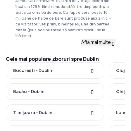
James Gate Brewery, clădirea de 7 etaje există aici
încă din 1759, fiind remodelată între timp pentru a
arăta ca o halbă de bere. Ca fapt divers, peste 10
milioane de halbe de bere sunt produse aici zilnic –
ca vizitator, veți primi, bineînțeles,
una din partea
casei
(plus posibilitatea să admirați orașul de la
înălțime).
Află mai multe
Cele mai populare zboruri spre Dublin
București - Dublin
Cluj-N
Bacău - Dublin
Chișin
Timișoara - Dublin
Londra