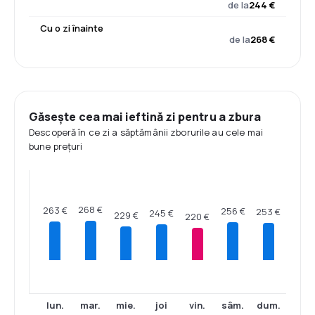
de la
244 €
Cu o zi înainte
de la
268 €
Găsește cea mai ieftină zi pentru a zbura
Descoperă în ce zi a săptămânii zborurile au cele mai
bune prețuri
268 €
263 €
256 €
253 €
245 €
229 €
220 €
lun.
mar.
mie.
joi
vin.
sâm.
dum.