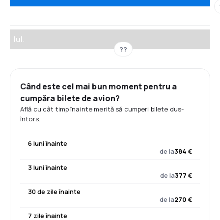
Iul.
??
Când este cel mai bun moment pentru a
cumpăra bilete de avion?
Află cu cât timp înainte merită să cumperi bilete dus-
întors.
6 luni înainte
de la
384 €
3 luni înainte
de la
377 €
30 de zile înainte
de la
270 €
7 zile înainte