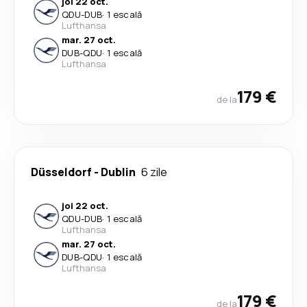
joi 22 oct.
QDU
-
DUB
·
1 escală
Lufthansa
mar. 27 oct.
DUB
-
QDU
·
1 escală
Lufthansa
179 €
de la
Düsseldorf
-
Dublin
6 zile
joi 22 oct.
QDU
-
DUB
·
1 escală
Lufthansa
mar. 27 oct.
DUB
-
QDU
·
1 escală
Lufthansa
179 €
de la