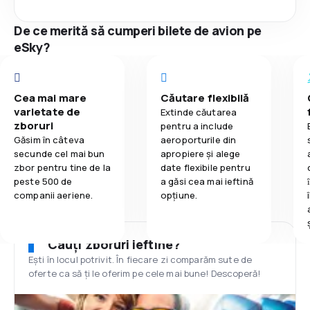
De ce merită să cumperi bilete de avion pe
eSky?
Cea mai mare
Căutare flexibilă
varietate de
Extinde căutarea
zboruri
pentru a include
Găsim în câteva
aeroporturile din
secunde cel mai bun
apropiere și alege
zbor pentru tine de la
date flexibile pentru
peste 500 de
a găsi cea mai ieftină
companii aeriene.
opțiune.
Cauți zboruri ieftine?
Ești în locul potrivit. În fiecare zi comparăm sute de
oferte ca să ți le oferim pe cele mai bune! Descoperă!