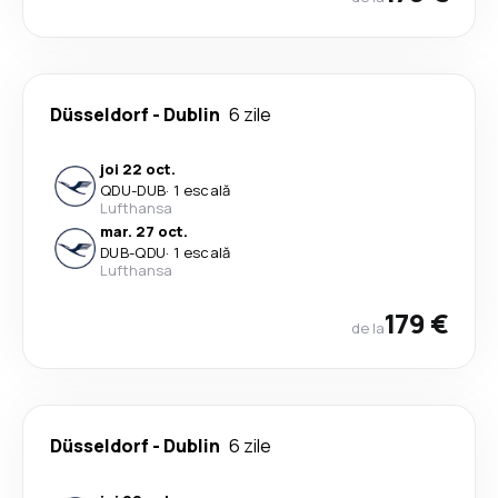
Düsseldorf
-
Dublin
6 zile
joi 22 oct.
QDU
-
DUB
·
1 escală
Lufthansa
mar. 27 oct.
DUB
-
QDU
·
1 escală
Lufthansa
179 €
de la
Düsseldorf
-
Dublin
6 zile