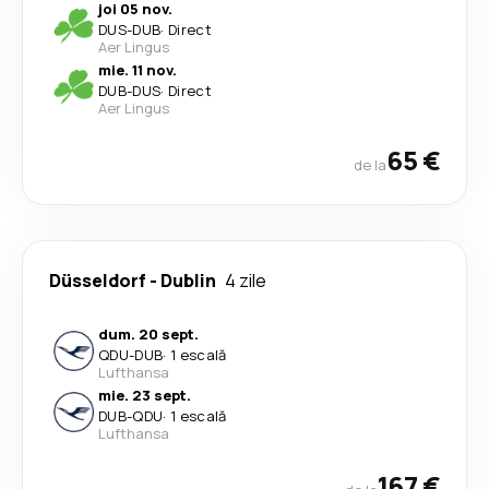
joi 05 nov.
DUS
-
DUB
·
Direct
Aer Lingus
mie. 11 nov.
DUB
-
DUS
·
Direct
Aer Lingus
65 €
de la
Düsseldorf
-
Dublin
4 zile
dum. 20 sept.
QDU
-
DUB
·
1 escală
Lufthansa
mie. 23 sept.
DUB
-
QDU
·
1 escală
Lufthansa
167 €