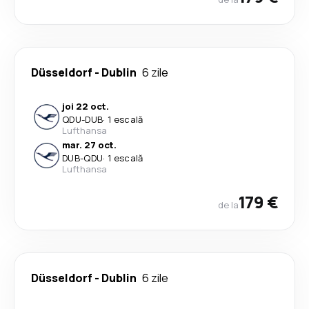
Düsseldorf
-
Dublin
6 zile
joi 22 oct.
QDU
-
DUB
·
1 escală
Lufthansa
mar. 27 oct.
DUB
-
QDU
·
1 escală
Lufthansa
179 €
de la
Düsseldorf
-
Dublin
6 zile