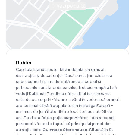
Vezi pe hartă
Dublin
Capitala Irlandei este, fără îndoială, un oraș al
distracției și decadenței. Dacă sunteți în căutarea
unei destinații pline de viață unde alcoolul și
petrecerile sunt la ordinea zilei, trebuie neapărat să
vedeți Dublinul! Tendința către stilul furtunos nu
este deloc surprinzătoare, având în vedere că orașul
are cea mai tânără populație din întreaga Europă –
mai mult de jumătate dintre locuitori au sub 25 de
ani. Poate la fel de puțin surprinzător – din aceeași
perspectivă – este faptul că principalul punct de
atracție este
Guinness Storehouse
. Situată în St