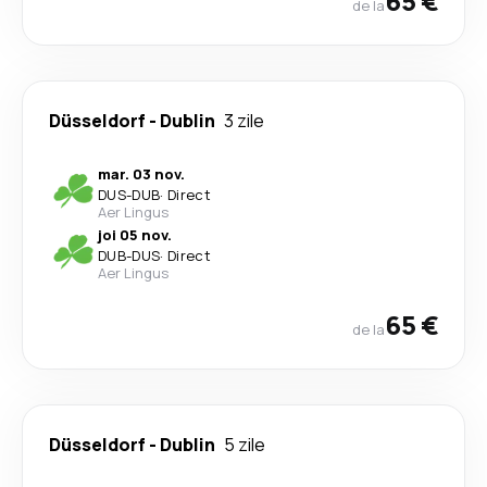
65 €
de la
Düsseldorf
-
Dublin
3 zile
mar. 03 nov.
DUS
-
DUB
·
Direct
Aer Lingus
joi 05 nov.
DUB
-
DUS
·
Direct
Aer Lingus
65 €
de la
Düsseldorf
-
Dublin
5 zile