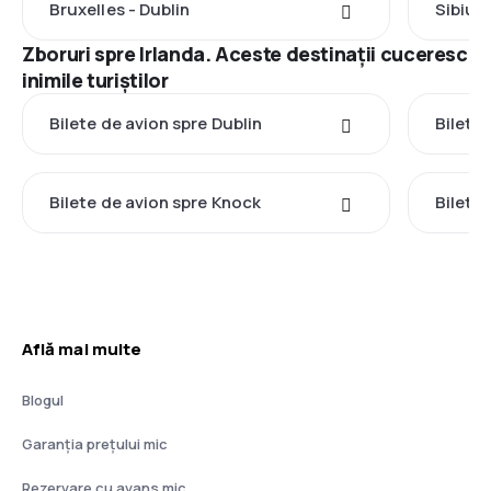
Bruxelles - Dublin
Sibiu -
Zboruri spre Irlanda. Aceste destinații cuceresc
inimile turiștilor
Bilete de avion spre Dublin
Bilete
Bilete de avion spre Knock
Bilete 
Află mai multe
Blogul
Garanția prețului mic
Rezervare cu avans mic