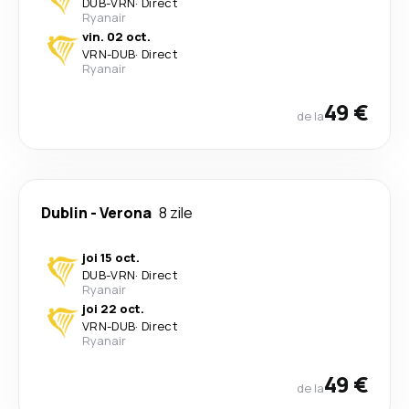
DUB
-
VRN
·
Direct
Ryanair
vin. 02 oct.
VRN
-
DUB
·
Direct
Ryanair
49 €
de la
Dublin
-
Verona
8 zile
joi 15 oct.
DUB
-
VRN
·
Direct
Ryanair
joi 22 oct.
VRN
-
DUB
·
Direct
Ryanair
49 €
de la