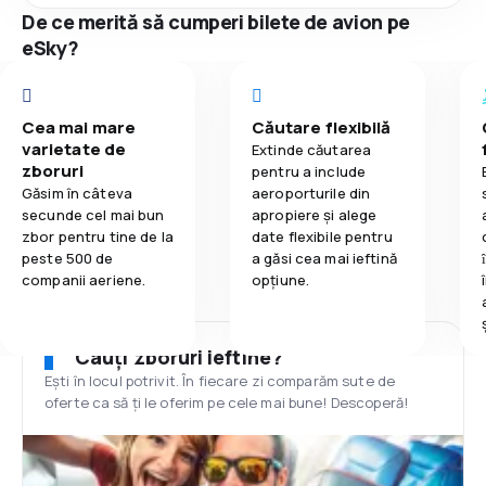
De ce merită să cumperi bilete de avion pe
eSky?
Cea mai mare
Căutare flexibilă
varietate de
Extinde căutarea
zboruri
pentru a include
Găsim în câteva
aeroporturile din
secunde cel mai bun
apropiere și alege
zbor pentru tine de la
date flexibile pentru
peste 500 de
a găsi cea mai ieftină
companii aeriene.
opțiune.
Cauți zboruri ieftine?
Ești în locul potrivit. În fiecare zi comparăm sute de
oferte ca să ți le oferim pe cele mai bune! Descoperă!