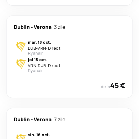
Dublin
-
Verona
3 zile
mar. 13 oct.
DUB
-
VRN
·
Direct
Ryanair
joi 15 oct.
VRN
-
DUB
·
Direct
Ryanair
45 €
de la
Dublin
-
Verona
7 zile
vin. 16 oct.