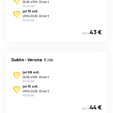
DUB
-
VRN
·
Direct
Ryanair
joi 15 oct.
VRN
-
DUB
·
Direct
Ryanair
43 €
de la
Dublin
-
Verona
8 zile
joi 08 oct.
DUB
-
VRN
·
Direct
Ryanair
joi 15 oct.
VRN
-
DUB
·
Direct
Ryanair
44 €
de la