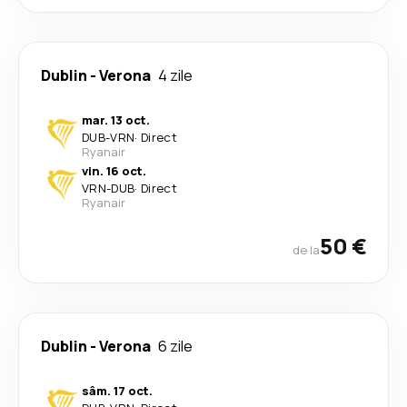
Dublin
-
Verona
4 zile
mar. 13 oct.
DUB
-
VRN
·
Direct
Ryanair
vin. 16 oct.
VRN
-
DUB
·
Direct
Ryanair
50 €
de la
Dublin
-
Verona
6 zile
sâm. 17 oct.