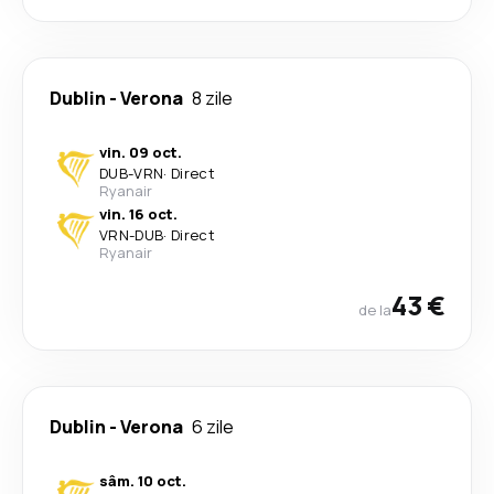
Dublin
-
Verona
8 zile
vin. 09 oct.
DUB
-
VRN
·
Direct
Ryanair
vin. 16 oct.
VRN
-
DUB
·
Direct
Ryanair
43 €
de la
Dublin
-
Verona
6 zile
sâm. 10 oct.