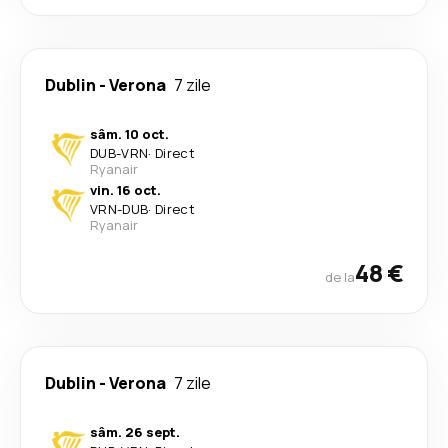
Dublin
-
Verona
7 zile
sâm. 10 oct.
DUB
-
VRN
·
Direct
Ryanair
vin. 16 oct.
VRN
-
DUB
·
Direct
Ryanair
48 €
de la
Dublin
-
Verona
7 zile
sâm. 26 sept.