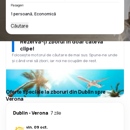
Pasageri
Căutare
Rezervă-ți zborul în doar câteva
clipe!
Folosește motorul de căutare de mai sus. Spune-ne unde
și când vrei să zbori, iar noi ne ocupăm de rest.
Oferte speciale la zboruri din Dublin spre
Verona
Dublin
-
Verona
7 zile
vin. 09 oct.