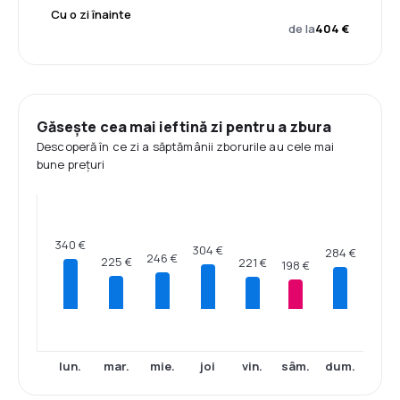
Cu o zi înainte
de la
404 €
Găsește cea mai ieftină zi pentru a zbura
Descoperă în ce zi a săptămânii zborurile au cele mai
bune prețuri
340 €
304 €
284 €
246 €
225 €
221 €
198 €
lun.
mar.
mie.
joi
vin.
sâm.
dum.