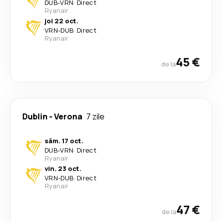
DUB
-
VRN
·
Direct
Ryanair
joi 22 oct.
VRN
-
DUB
·
Direct
Ryanair
45 €
de la
Dublin
-
Verona
7 zile
sâm. 17 oct.
DUB
-
VRN
·
Direct
Ryanair
vin. 23 oct.
VRN
-
DUB
·
Direct
Ryanair
47 €
de la