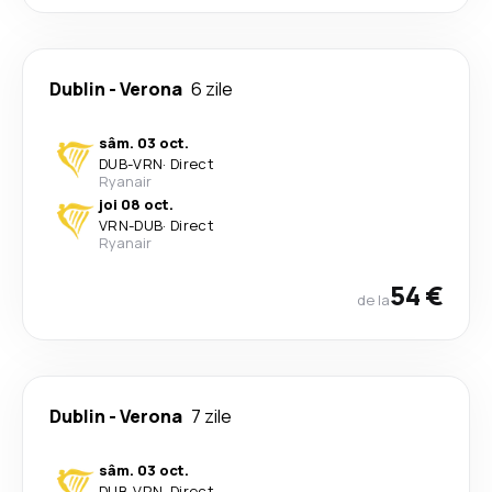
Dublin
-
Verona
6 zile
sâm. 03 oct.
DUB
-
VRN
·
Direct
Ryanair
joi 08 oct.
VRN
-
DUB
·
Direct
Ryanair
54 €
de la
Dublin
-
Verona
7 zile
sâm. 03 oct.
DUB
-
VRN
·
Direct