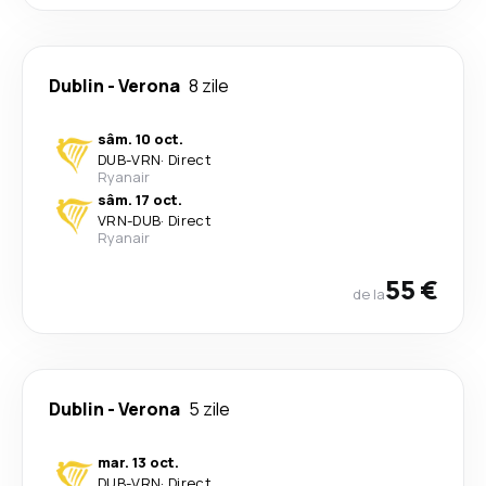
Dublin
-
Verona
8 zile
sâm. 10 oct.
DUB
-
VRN
·
Direct
Ryanair
sâm. 17 oct.
VRN
-
DUB
·
Direct
Ryanair
55 €
de la
Dublin
-
Verona
5 zile
mar. 13 oct.
DUB
-
VRN
·
Direct