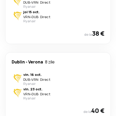
DUB
-
VRN
·
Direct
Ryanair
joi 15 oct.
VRN
-
DUB
·
Direct
Ryanair
38 €
de la
Dublin
-
Verona
8 zile
vin. 16 oct.
DUB
-
VRN
·
Direct
Ryanair
vin. 23 oct.
VRN
-
DUB
·
Direct
Ryanair
40 €
de la