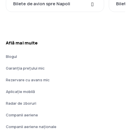
Bilete de avion spre Napoli
Bilete 
Află mai multe
Blogul
Garanția prețului mic
Rezervare cu avans mic
Aplicație mobilă
Radar de zboruri
Companii aeriene
Companii aeriene naţionale