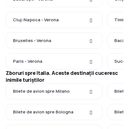
Cluj-Napoca - Verona
Timișo
Bruxelles - Verona
Bacău 
Paris - Verona
Suceav
Zboruri spre Italia. Aceste destinații cuceresc
inimile turiștilor
Bilete de avion spre Milano
Bilete
Bilete de avion spre Bologna
Bilete