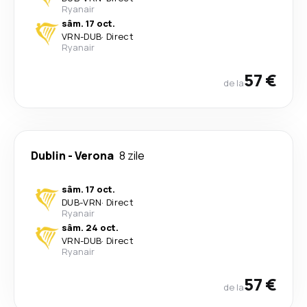
Ryanair
sâm. 17 oct.
VRN
-
DUB
·
Direct
Ryanair
57 €
de la
Dublin
-
Verona
8 zile
sâm. 17 oct.
DUB
-
VRN
·
Direct
Ryanair
sâm. 24 oct.
VRN
-
DUB
·
Direct
Ryanair
57 €
de la