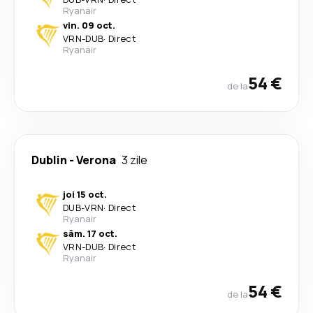
Ryanair
vin. 09 oct.
VRN
-
DUB
·
Direct
Ryanair
54 €
de la
Dublin
-
Verona
3 zile
joi 15 oct.
DUB
-
VRN
·
Direct
Ryanair
sâm. 17 oct.
VRN
-
DUB
·
Direct
Ryanair
54 €
de la