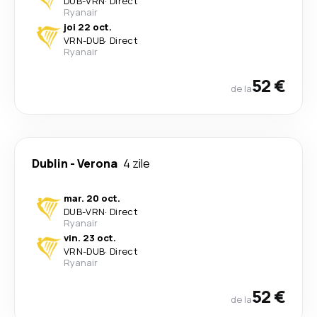
DUB
-
VRN
·
Direct
Ryanair
joi 22 oct.
VRN
-
DUB
·
Direct
Ryanair
52 €
de la
Dublin
-
Verona
4 zile
mar. 20 oct.
DUB
-
VRN
·
Direct
Ryanair
vin. 23 oct.
VRN
-
DUB
·
Direct
Ryanair
52 €
de la