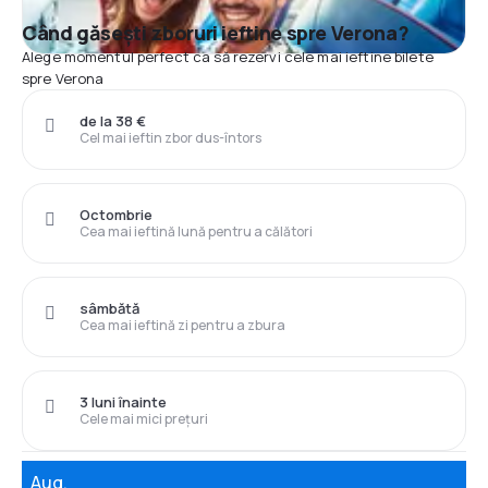
Când găsești zboruri ieftine spre Verona?
Alege momentul perfect ca să rezervi cele mai ieftine bilete
spre Verona
de la 38 €
Cel mai ieftin zbor dus-întors
Octombrie
Cea mai ieftină lună pentru a călători
sâmbătă
Cea mai ieftină zi pentru a zbura
3 luni înainte
Cele mai mici prețuri
Aug.