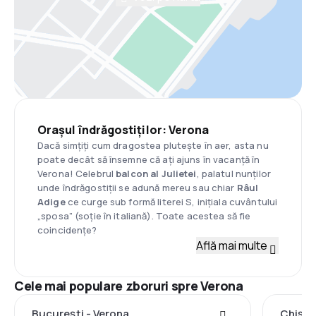
Orașul îndrăgostiților: Verona
Dacă simțiți cum dragostea plutește în aer, asta nu
poate decât să însemne că ați ajuns în vacanță în
Verona! Celebrul
balcon al Julietei
, palatul nunților
unde îndrăgostiții se adună mereu sau chiar
Râul
Adige
ce curge sub formă literei S, inițiala cuvântului
„sposa” (soție în italiană). Toate acestea să fie
coincidențe?
Află mai multe
Cele mai populare zboruri spre Verona
București - Verona
Chișin