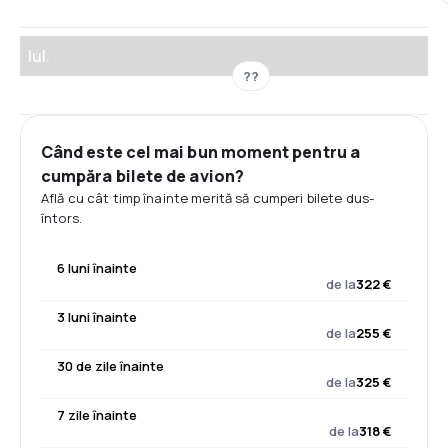
Iul.
??
Când este cel mai bun moment pentru a
cumpăra bilete de avion?
Află cu cât timp înainte merită să cumperi bilete dus-
întors.
6 luni înainte
de la
322 €
3 luni înainte
de la
255 €
30 de zile înainte
de la
325 €
7 zile înainte
de la
318 €