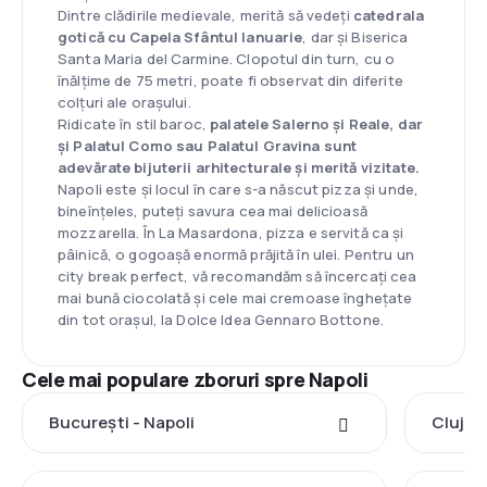
Dintre clădirile medievale, merită să vedeți
catedrala
gotică cu Capela Sfântul Ianuarie
, dar și Biserica
Santa Maria del Carmine. Clopotul din turn, cu o
înălțime de 75 metri, poate fi observat din diferite
colțuri ale orașului.
Ridicate în stil baroc,
palatele Salerno și Reale, dar
și Palatul Como sau Palatul Gravina sunt
adevărate bijuterii arhitecturale și merită vizitate.
Napoli este și locul în care s-a născut pizza și unde,
bineînțeles, puteți savura cea mai delicioasă
mozzarella. În La Masardona, pizza e servită ca și
pâinică, o gogoașă enormă prăjită în ulei. Pentru un
city break perfect, vă recomandăm să încercați cea
mai bună ciocolată și cele mai cremoase înghețate
din tot orașul, la Dolce Idea Gennaro Bottone.
Cele mai populare zboruri spre Napoli
București - Napoli
Cluj-N