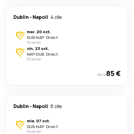
Dublin
-
Napoli
4 zile
mar. 20 oct.
DUB
-
NAP
·
Direct
Ryanair
vin. 23 oct.
NAP
-
DUB
·
Direct
Ryanair
85 €
de la
Dublin
-
Napoli
6 zile
mie. 07 oct.
DUB
-
NAP
·
Direct
Ryanair