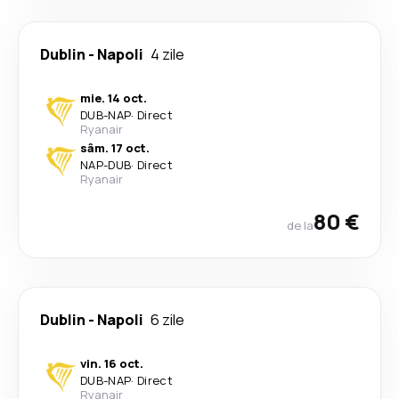
Dublin
-
Napoli
4 zile
mie. 14 oct.
DUB
-
NAP
·
Direct
Ryanair
sâm. 17 oct.
NAP
-
DUB
·
Direct
Ryanair
80 €
de la
Dublin
-
Napoli
6 zile
vin. 16 oct.
DUB
-
NAP
·
Direct
Ryanair