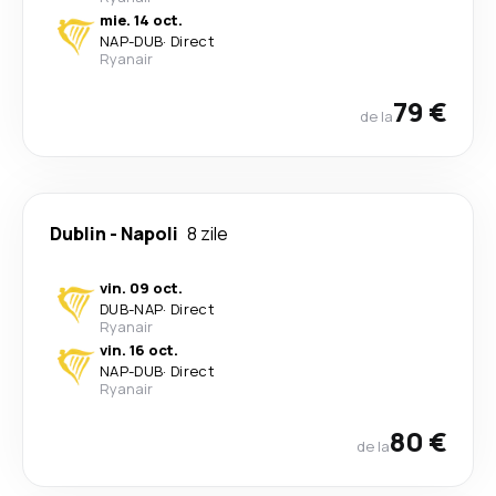
mie. 14 oct.
NAP
-
DUB
·
Direct
Ryanair
79 €
de la
Dublin
-
Napoli
8 zile
vin. 09 oct.
DUB
-
NAP
·
Direct
Ryanair
vin. 16 oct.
NAP
-
DUB
·
Direct
Ryanair
80 €
de la