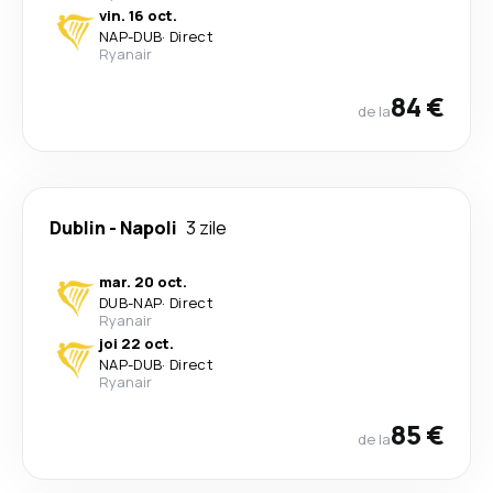
vin. 16 oct.
NAP
-
DUB
·
Direct
Ryanair
84 €
de la
Dublin
-
Napoli
3 zile
mar. 20 oct.
DUB
-
NAP
·
Direct
Ryanair
joi 22 oct.
NAP
-
DUB
·
Direct
Ryanair
85 €
de la