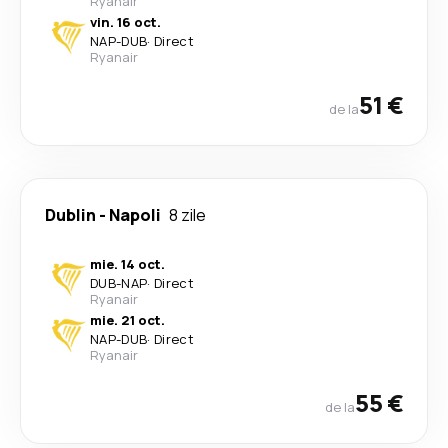
Ryanair
vin. 16 oct.
NAP
-
DUB
·
Direct
Ryanair
51 €
de la
Dublin
-
Napoli
8 zile
mie. 14 oct.
DUB
-
NAP
·
Direct
Ryanair
mie. 21 oct.
NAP
-
DUB
·
Direct
Ryanair
55 €
de la