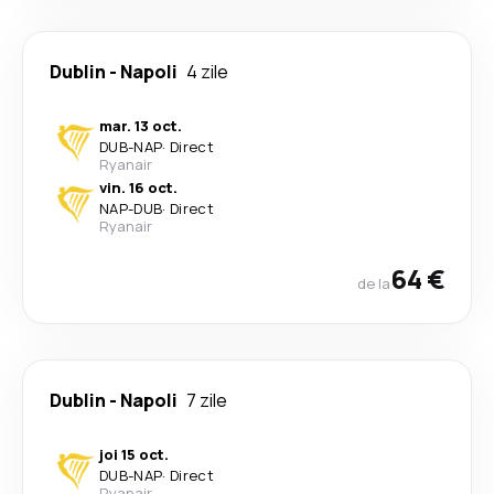
Dublin
-
Napoli
4 zile
mar. 13 oct.
DUB
-
NAP
·
Direct
Ryanair
vin. 16 oct.
NAP
-
DUB
·
Direct
Ryanair
64 €
de la
Dublin
-
Napoli
7 zile
joi 15 oct.
DUB
-
NAP
·
Direct
Ryanair