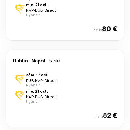
mie. 21 oct.
NAP
-
DUB
·
Direct
Ryanair
80 €
de la
Dublin
-
Napoli
5 zile
sâm. 17 oct.
DUB
-
NAP
·
Direct
Ryanair
mie. 21 oct.
NAP
-
DUB
·
Direct
Ryanair
82 €
de la