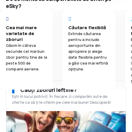
eSky?
Cea mai mare
Căutare flexibilă
varietate de
Extinde căutarea
zboruri
pentru a include
Găsim în câteva
aeroporturile din
secunde cel mai bun
apropiere și alege
zbor pentru tine de la
date flexibile pentru
peste 500 de
a găsi cea mai ieftină
companii aeriene.
opțiune.
Cauți zboruri ieftine?
Ești în locul potrivit. În fiecare zi comparăm sute de
oferte ca să ți le oferim pe cele mai bune! Descoperă!