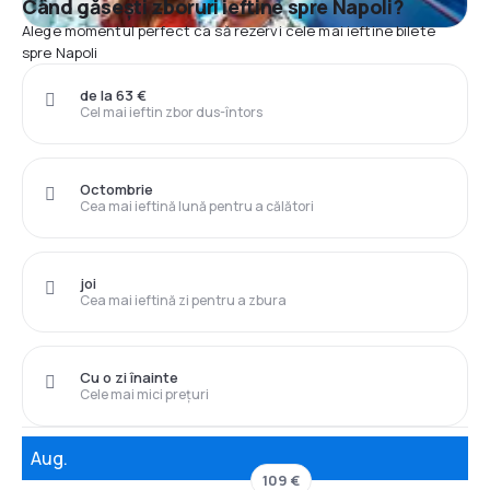
Când găsești zboruri ieftine spre Napoli?
Alege momentul perfect ca să rezervi cele mai ieftine bilete
spre Napoli
de la 63 €
Cel mai ieftin zbor dus-întors
Octombrie
Cea mai ieftină lună pentru a călători
joi
Cea mai ieftină zi pentru a zbura
Cu o zi înainte
Cele mai mici prețuri
Aug.
109 €