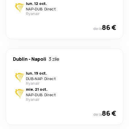
lun. 12 oct.
NAP
-
DUB
·
Direct
Ryanair
86 €
de la
Dublin
-
Napoli
3 zile
lun. 19 oct.
DUB
-
NAP
·
Direct
Ryanair
mie. 21 oct.
NAP
-
DUB
·
Direct
Ryanair
86 €
de la