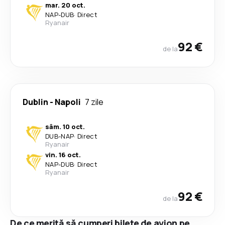
mar. 20 oct.
NAP
-
DUB
·
Direct
Ryanair
92 €
de la
Dublin
-
Napoli
7 zile
sâm. 10 oct.
DUB
-
NAP
·
Direct
Ryanair
vin. 16 oct.
NAP
-
DUB
·
Direct
Ryanair
92 €
de la
De ce merită să cumperi bilete de avion pe