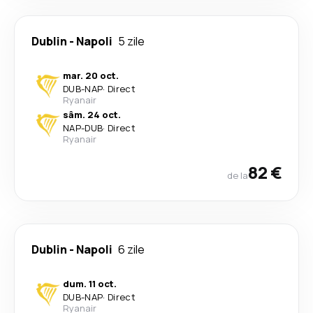
Dublin
-
Napoli
5 zile
mar. 20 oct.
DUB
-
NAP
·
Direct
Ryanair
sâm. 24 oct.
NAP
-
DUB
·
Direct
Ryanair
82 €
de la
Dublin
-
Napoli
6 zile
dum. 11 oct.
DUB
-
NAP
·
Direct
Ryanair