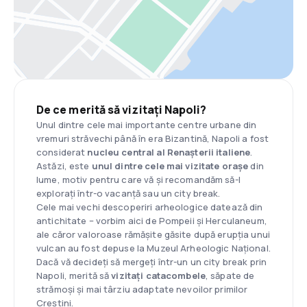
De ce merită să vizitați Napoli?
Unul dintre cele mai importante centre urbane din
vremuri străvechi până în era Bizantină, Napoli a fost
considerat
nucleu central al Renașterii italiene
.
Astăzi, este
unul dintre cele mai vizitate orașe
din
lume, motiv pentru care vă și recomandăm să-l
explorați într-o vacanță sau un city break.
Cele mai vechi descoperiri arheologice datează din
antichitate – vorbim aici de Pompeii și Herculaneum,
ale căror valoroase rămășite găsite după erupția unui
vulcan au fost depuse la Muzeul Arheologic Național.
Dacă vă decideți să mergeți într-un un city break prin
Napoli, merită să
vizitați catacombele
, săpate de
strămoși și mai târziu adaptate nevoilor primilor
Creștini.