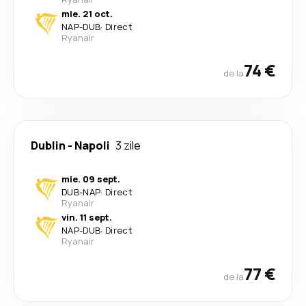
mie. 21 oct.
NAP
-
DUB
·
Direct
Ryanair
74 €
de la
Dublin
-
Napoli
3 zile
mie. 09 sept.
DUB
-
NAP
·
Direct
Ryanair
vin. 11 sept.
NAP
-
DUB
·
Direct
Ryanair
77 €
de la