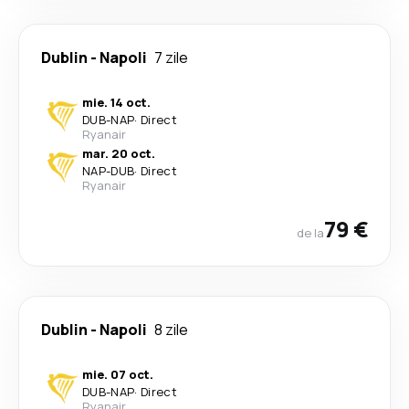
Dublin
-
Napoli
7 zile
mie. 14 oct.
DUB
-
NAP
·
Direct
Ryanair
mar. 20 oct.
NAP
-
DUB
·
Direct
Ryanair
79 €
de la
Dublin
-
Napoli
8 zile
mie. 07 oct.
DUB
-
NAP
·
Direct
Ryanair