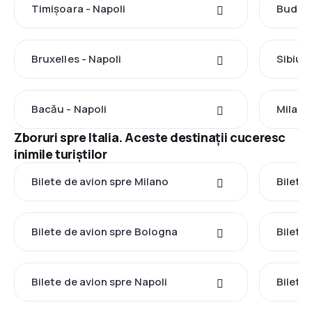
Timișoara - Napoli
Budape
Bruxelles - Napoli
Sibiu -
Bacău - Napoli
Milano
Zboruri spre Italia. Aceste destinații cuceresc
inimile turiștilor
Bilete de avion spre Milano
Bilete
Bilete de avion spre Bologna
Bilete
Bilete de avion spre Napoli
Bilete 