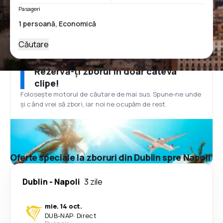
Pasageri
Căutare
Rezervă-ți zborul în doar câteva
clipe!
Folosește motorul de căutare de mai sus. Spune-ne unde
și când vrei să zbori, iar noi ne ocupăm de rest.
Oferte speciale la zboruri din Dublin spre Napoli
Dublin
-
Napoli
3 zile
mie. 14 oct.
DUB
-
NAP
·
Direct