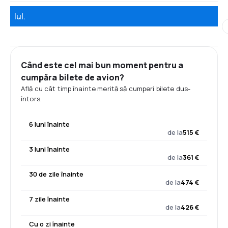
Iul.
Când este cel mai bun moment pentru a
cumpăra bilete de avion?
Află cu cât timp înainte merită să cumperi bilete dus-
întors.
6 luni înainte
de la
515 €
3 luni înainte
de la
361 €
30 de zile înainte
de la
474 €
7 zile înainte
de la
426 €
Cu o zi înainte