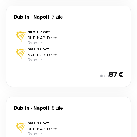
Dublin
-
Napoli
7 zile
mie. 07 oct.
DUB
-
NAP
·
Direct
Ryanair
mar. 13 oct.
NAP
-
DUB
·
Direct
Ryanair
87 €
de la
Dublin
-
Napoli
8 zile
mar. 13 oct.
DUB
-
NAP
·
Direct
Ryanair