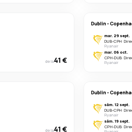
Dublin
-
Copenha
mar. 29 sept.
DUB
-
CPH
·
Dire
Ryanair
mar. 06 oct.
41 €
CPH
-
DUB
·
Dire
de la
Ryanair
Dublin
-
Copenha
sâm. 12 sept.
DUB
-
CPH
·
Dire
Ryanair
sâm. 19 sept.
41 €
CPH
-
DUB
·
Dire
de la
Ryanair