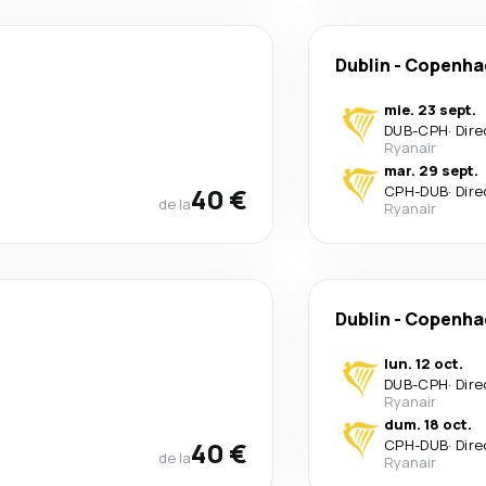
Dublin
-
Copenha
mie. 23 sept.
DUB
-
CPH
·
Dire
Ryanair
mar. 29 sept.
40 €
CPH
-
DUB
·
Dire
de la
Ryanair
Dublin
-
Copenha
lun. 12 oct.
DUB
-
CPH
·
Dire
Ryanair
dum. 18 oct.
40 €
CPH
-
DUB
·
Dire
de la
Ryanair