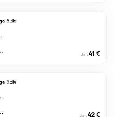
ga
8 zile
ct
ct
41 €
de la
ga
8 zile
ct
ct
42 €
de la