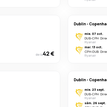
Dublin
-
Copenha
mie. 07 oct.
DUB
-
CPH
·
Dire
Ryanair
mar. 13 oct.
42 €
CPH
-
DUB
·
Dire
de la
Ryanair
Dublin
-
Copenha
mie. 23 sept.
DUB
-
CPH
·
Dire
Ryanair
sâm. 26 sept.