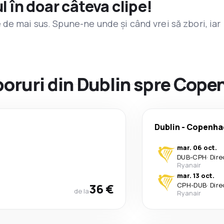
l în doar câteva clipe!
de mai sus. Spune-ne unde și când vrei să zbori, iar
zboruri din Dublin spre Cop
Dublin
-
Copenha
mar. 06 oct.
DUB
-
CPH
·
Dire
Ryanair
mar. 13 oct.
36 €
CPH
-
DUB
·
Dire
de la
Ryanair