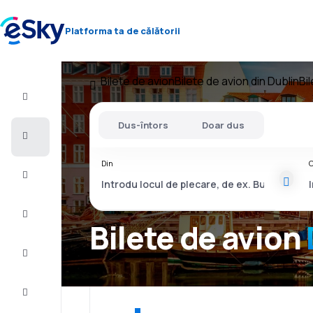
Platforma ta de călătorii
Bilete de avion
Bilete de avion din Dublin
Bi
Zbor+Hotel
Dus-întors
Doar dus
Bilete
de
avion
Din
C
Vacanţe
Vară
2026
Bilete de avion
Iarnă
2026/27
Last
minute