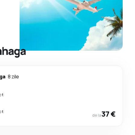
enhaga
ga
8 zile
ct
ct
37 €
de la