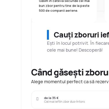
Găsim în câteva secunde cel mai
bun zbor pentru tine de la peste
500 de companii aeriene.
Cauți zboruri ie
Ești în locul potrivit. În fiec
cele mai bune! Descoperă!
Când găsești zboru
Alege momentul perfect ca să rezervi
de la 35 €
Cel mai ieftin zbor dus-întors