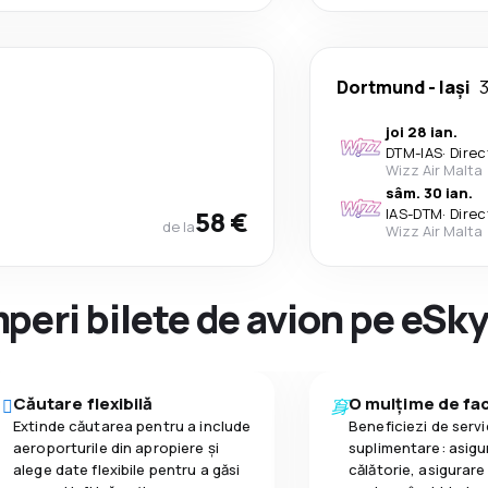
Dortmund
-
Iași
3
joi 28 ian.
DTM
-
IAS
·
Direc
Wizz Air Malta
sâm. 30 ian.
58 €
IAS
-
DTM
·
Direc
de la
Wizz Air Malta
peri bilete de avion pe eSk
Căutare flexibilă
O mulțime de faci
Extinde căutarea pentru a include
Beneficiezi de servic
aeroporturile din apropiere și
suplimentare: asigu
alege date flexibile pentru a găsi
călătorie, asigurare