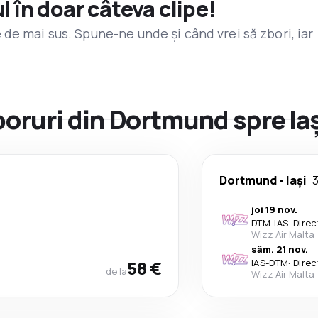
l în doar câteva clipe!
de mai sus. Spune-ne unde și când vrei să zbori, iar
zboruri din Dortmund spre Ia
Dortmund
-
Iași
3
joi 19 nov.
DTM
-
IAS
·
Direc
Wizz Air Malta
sâm. 21 nov.
58 €
IAS
-
DTM
·
Direc
de la
Wizz Air Malta