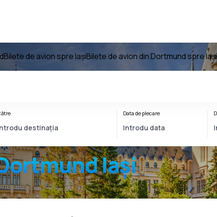
nd
Bilete de avion spre Iași
Bilete de avion din Dortmund spre Iași
ătre
Data de plecare
D
Dortmund Iași