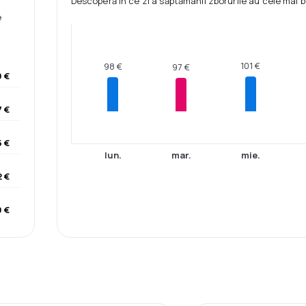
Descoperă în ce zi a săptămânii zborurile au cele mai b
e
101 €
98 €
97 €
 €
7 €
5 €
lun.
mar.
mie.
2 €
 €