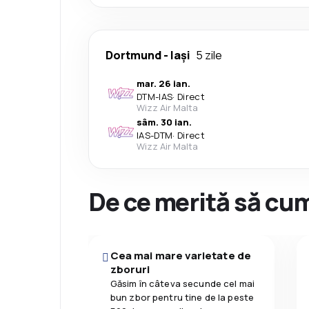
Dortmund
-
Iași
5 zile
mar. 26 ian.
DTM
-
IAS
·
Direct
Wizz Air Malta
sâm. 30 ian.
IAS
-
DTM
·
Direct
Wizz Air Malta
De ce merită să cum
Cea mai mare varietate de
zboruri
Găsim în câteva secunde cel mai
bun zbor pentru tine de la peste