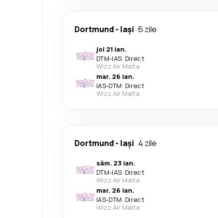
Dortmund
-
Iași
6 zile
joi 21 ian.
DTM
-
IAS
·
Direct
Wizz Air Malta
mar. 26 ian.
IAS
-
DTM
·
Direct
Wizz Air Malta
Dortmund
-
Iași
4 zile
sâm. 23 ian.
DTM
-
IAS
·
Direct
Wizz Air Malta
mar. 26 ian.
IAS
-
DTM
·
Direct
Wizz Air Malta