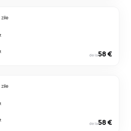
 zile
t
t
58 €
de la
 zile
t
t
58 €
de la