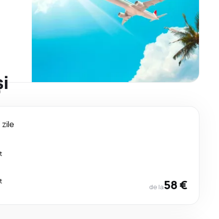
și
 zile
t
t
58 €
de la