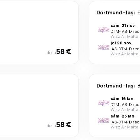
Dortmund
-
Iași
6
sâm. 21 nov.
DTM
-
IAS
·
Direc
Wizz Air Malta
joi 26 nov.
58 €
IAS
-
DTM
·
Direc
de la
Wizz Air Malta
Dortmund
-
Iași
8
sâm. 16 ian.
DTM
-
IAS
·
Direc
Wizz Air Malta
sâm. 23 ian.
58 €
IAS
-
DTM
·
Direc
de la
Wizz Air Malta