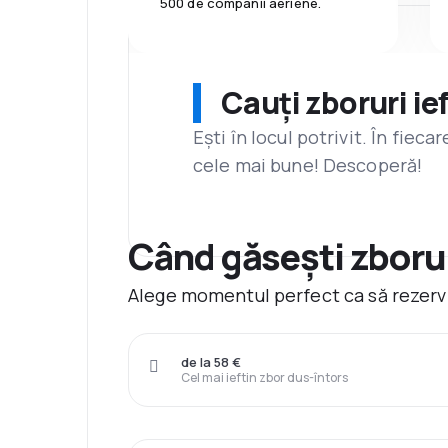
500 de companii aeriene.
Cauți zboruri ie
Ești în locul potrivit. În fiec
cele mai bune! Descoperă!
Când găsești zboruri
Alege momentul perfect ca să rezervi 
de la 58 €
Cel mai ieftin zbor dus-întors