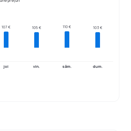
une prețuri
110 €
107 €
105 €
103 €
joi
vin.
sâm.
dum.