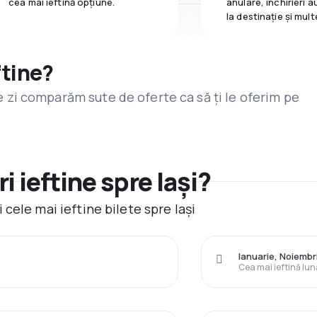
cea mai ieftină opțiune.
anulare, închirieri a
la destinaţie și mult
ftine?
are zi comparăm sute de oferte ca să ți le oferim pe
 ieftine spre Iași?
cele mai ieftine bilete spre Iași
Ianuarie, Noiembr
Cea mai ieftină lun