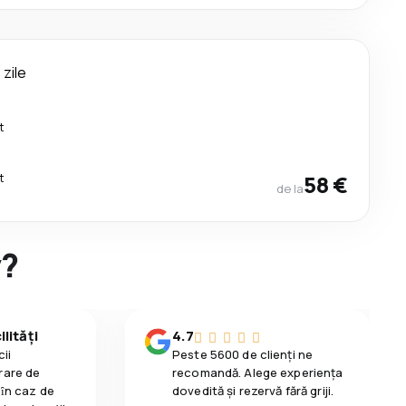
 zile
t
t
58 €
de la
y?
lități
4.7
ii
Peste 5600 de clienți ne
rare de
recomandă. Alege experiența
 ȋn caz de
dovedită și rezervă fără griji.