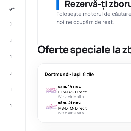
Rezervă-ți zboru
All-
inclusive
Folosește motorul de căutare 
noi ne ocupăm de rest.
City
Break
Cazare
Oferte speciale la 
Oferte
Finalizează
Dortmund
-
Iași
8 zile
călătoria
sâm. 14 nov.
Inspiraţie şi
DTM
-
IAS
·
Direct
recomandări
Wizz Air Malta
sâm. 21 nov.
Servicii
IAS
-
DTM
·
Direct
clienți
Wizz Air Malta