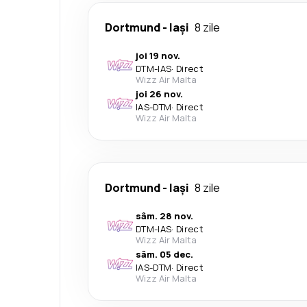
Dortmund
-
Iași
8 zile
joi 19 nov.
DTM
-
IAS
·
Direct
Wizz Air Malta
joi 26 nov.
IAS
-
DTM
·
Direct
Wizz Air Malta
Dortmund
-
Iași
8 zile
sâm. 28 nov.
DTM
-
IAS
·
Direct
Wizz Air Malta
sâm. 05 dec.
IAS
-
DTM
·
Direct
Wizz Air Malta