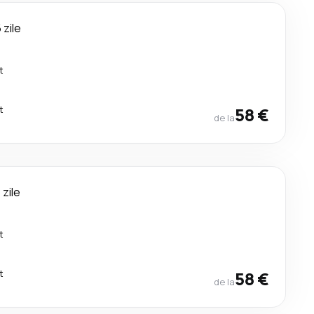
 zile
t
t
58 €
de la
 zile
t
t
58 €
de la