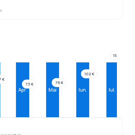
ri
153 €
102 €
7 €
78 €
73 €
Apr.
Mai
Iun.
Iul.