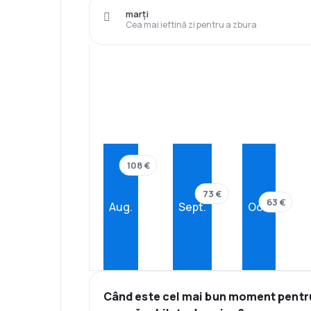
marți
Cea mai ieftină zi pentru a zbura
108 €
73 €
63 €
Aug.
Sept.
Oct.
Când este cel mai bun moment pentr