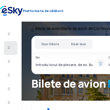
Platforma ta de călătorii
Bilete de avion
Bilete de avion din Dortmu
Zbor+Hotel
Dus-întors
Doar dus
Bilete
de
avion
Din
C
Vacanţe
Vară
2026
Bilete de avion
Iarnă
2026/27
Last
minute