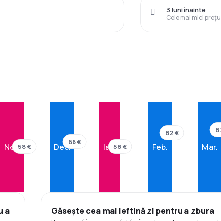
3 luni înainte
Cele mai mici prețu
8
82 €
66 €
Nov.
Dec.
Ian.
Feb.
Mar.
58 €
58 €
u a
Găsește cea mai ieftină zi pentru a zbura