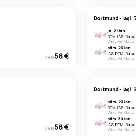
Dortmund
-
Iași
3
joi 21 ian.
DTM
-
IAS
·
Direc
Wizz Air Malta
sâm. 23 ian.
58 €
IAS
-
DTM
·
Direc
de la
Wizz Air Malta
Dortmund
-
Iași
8
sâm. 23 ian.
DTM
-
IAS
·
Direc
Wizz Air Malta
sâm. 30 ian.
58 €
IAS
-
DTM
·
Direc
de la
Wizz Air Malta