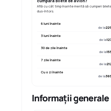
cumpăra bilete de avion?
Află cu cât timp înainte merită să cumperi bilet
dus-întors.
6 luni înainte
de la
229
3 luni înainte
de la
12
30 de zile înainte
de la
15
7 zile înainte
de la
21
Cu o zi înainte
de la
369
Informații generale