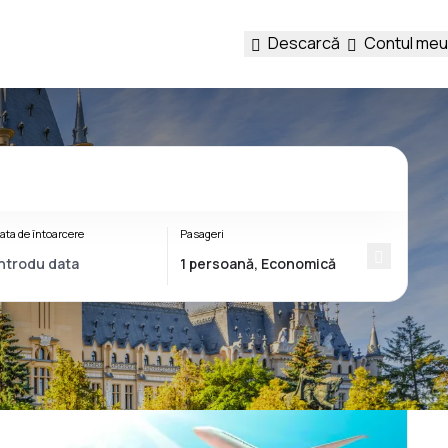
Descarcă
Contul meu
ata de întoarcere
Pasageri