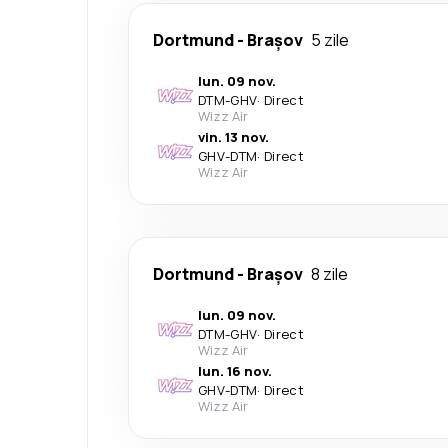
Dortmund
-
Brașov
5 zile
lun. 09 nov.
DTM
-
GHV
·
Direct
Wizz Air
vin. 13 nov.
GHV
-
DTM
·
Direct
Wizz Air
Dortmund
-
Brașov
8 zile
lun. 09 nov.
DTM
-
GHV
·
Direct
Wizz Air
lun. 16 nov.
GHV
-
DTM
·
Direct
Wizz Air