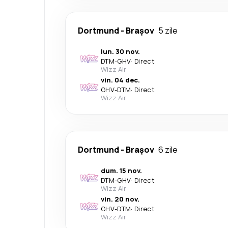
Dortmund
-
Brașov
5 zile
lun. 30 nov.
DTM
-
GHV
·
Direct
Wizz Air
vin. 04 dec.
GHV
-
DTM
·
Direct
Wizz Air
Dortmund
-
Brașov
6 zile
dum. 15 nov.
DTM
-
GHV
·
Direct
Wizz Air
vin. 20 nov.
GHV
-
DTM
·
Direct
Wizz Air