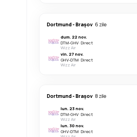
Dortmund
-
Brașov
6 zile
dum. 22 nov.
DTM
-
GHV
·
Direct
Wizz Air
vin. 27 nov.
GHV
-
DTM
·
Direct
Wizz Air
Dortmund
-
Brașov
8 zile
lun. 23 nov.
DTM
-
GHV
·
Direct
Wizz Air
lun. 30 nov.
GHV
-
DTM
·
Direct
Wizz Air