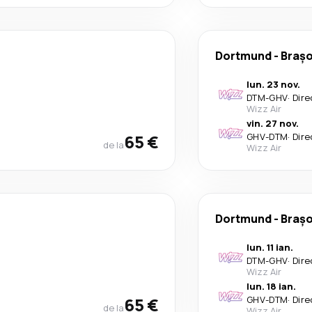
Dortmund
-
Braș
lun. 23 nov.
DTM
-
GHV
·
Dire
Wizz Air
vin. 27 nov.
65 €
GHV
-
DTM
·
Dire
de la
Wizz Air
Dortmund
-
Braș
lun. 11 ian.
DTM
-
GHV
·
Dire
Wizz Air
lun. 18 ian.
65 €
GHV
-
DTM
·
Dire
de la
Wizz Air