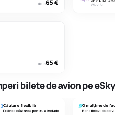
65 €
GHV
-
DTM
·
Dire
de la
Wizz Air
65 €
de la
peri bilete de avion pe eSk
Căutare flexibilă
O mulțime de faci
Extinde căutarea pentru a include
Beneficiezi de servic