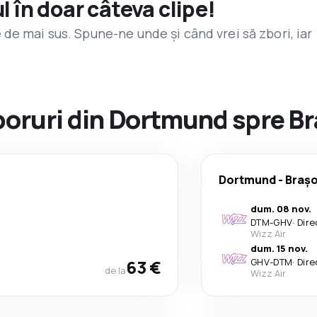
l în doar câteva clipe!
de mai sus. Spune-ne unde și când vrei să zbori, iar
zboruri din Dortmund spre B
Dortmund
-
Braș
dum. 08 nov.
DTM
-
GHV
·
Dire
Wizz Air
dum. 15 nov.
63 €
GHV
-
DTM
·
Dire
de la
Wizz Air