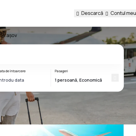
Descarcă
Contul meu
e Brașov
ata de întoarcere
Pasageri