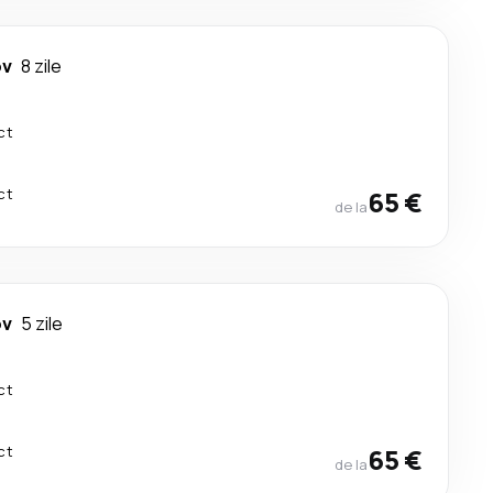
ov
8 zile
ct
ct
65 €
de la
ov
5 zile
ct
ct
65 €
de la