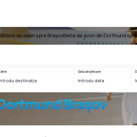
nd
Bilete de avion spre Brașov
Bilete de avion din Dortmund spr
ătre
Data de plecare
D
Dortmund Brașov