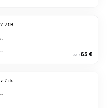
ov
8 zile
ct
ct
65 €
de la
ov
7 zile
ct