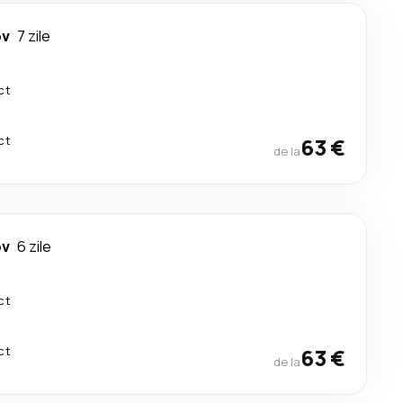
ov
7 zile
ct
ct
63 €
de la
ov
6 zile
ct
ct
63 €
de la