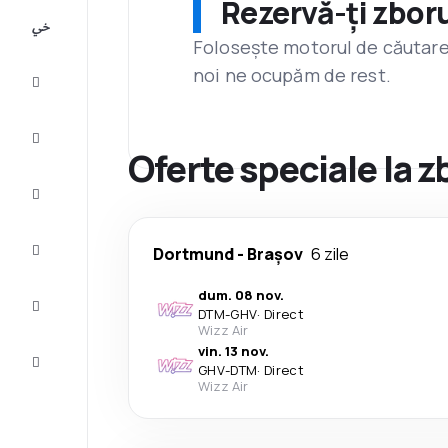
Rezervă-ți zboru
All-
inclusive
Folosește motorul de căutare 
noi ne ocupăm de rest.
City
Break
Cazare
Oferte speciale la 
Oferte
Finalizează
Dortmund
-
Brașov
6 zile
călătoria
dum. 08 nov.
Inspiraţie şi
DTM
-
GHV
·
Direct
recomandări
Wizz Air
vin. 13 nov.
Servicii
GHV
-
DTM
·
Direct
clienți
Wizz Air