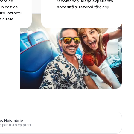
rare de
recomandă. Alege experiența
 ȋn caz de
dovedită și rezervă fără griji.
uto, atracții
e altele.
ie, Noiembrie
ă pentru a călători