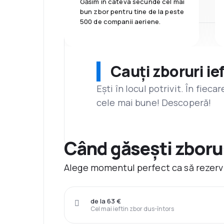
Găsim în câteva secunde cel mai
bun zbor pentru tine de la peste
500 de companii aeriene.
Cauți zboruri ie
Ești în locul potrivit. În fiec
cele mai bune! Descoperă!
Când găsești zborur
Alege momentul perfect ca să rezervi
de la 63 €
Cel mai ieftin zbor dus-întors