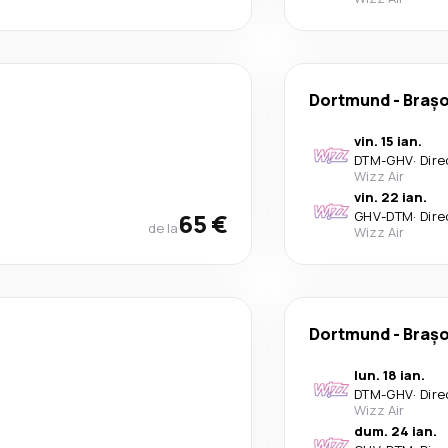
Dortmund
-
Braș
vin. 15 ian.
DTM
-
GHV
·
Dire
Wizz Air
vin. 22 ian.
65 €
GHV
-
DTM
·
Dire
de la
Wizz Air
Dortmund
-
Braș
lun. 18 ian.
DTM
-
GHV
·
Dire
Wizz Air
dum. 24 ian.