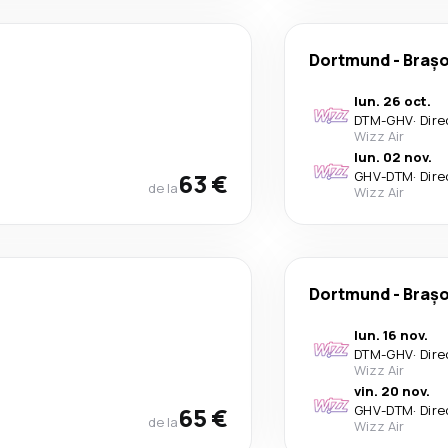
Dortmund
-
Braș
lun. 26 oct.
DTM
-
GHV
·
Dire
Wizz Air
lun. 02 nov.
63 €
GHV
-
DTM
·
Dire
de la
Wizz Air
Dortmund
-
Braș
lun. 16 nov.
DTM
-
GHV
·
Dire
Wizz Air
vin. 20 nov.
65 €
GHV
-
DTM
·
Dire
de la
Wizz Air