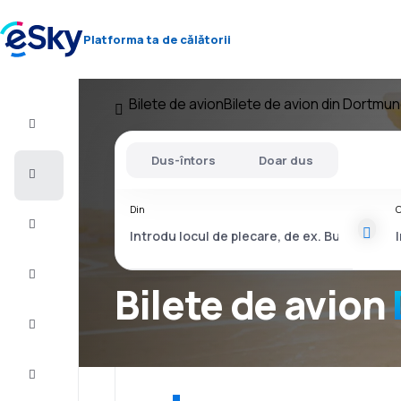
Platforma ta de călătorii
Bilete de avion
Bilete de avion din Dortmu
Zbor+Hotel
Dus-întors
Doar dus
Bilete
de
avion
Din
C
Vacanţe
Vară
2026
Bilete de avion
Iarnă
2026/27
Last
minute