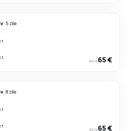
ov
5 zile
ct
ct
65 €
de la
ov
8 zile
ct
ct
65 €
de la