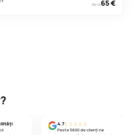
ct
65 €
de la
y?
lități
4.7
ii
Peste 5600 de clienți ne