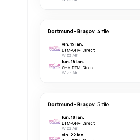
Dortmund
-
Brașov
4 zile
vin. 15 ian.
DTM
-
GHV
·
Direct
Wizz Air
lun. 18 ian.
GHV
-
DTM
·
Direct
Wizz Air
Dortmund
-
Brașov
5 zile
lun. 18 ian.
DTM
-
GHV
·
Direct
Wizz Air
vin. 22 ian.