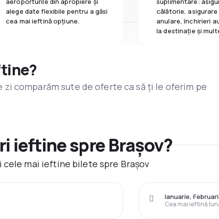
aeroporturile din apropiere și
suplimentare: asigu
alege date flexibile pentru a găsi
călătorie, asigurare
cea mai ieftină opțiune.
anulare, închirieri a
la destinaţie și mult
ftine?
are zi comparăm sute de oferte ca să ți le oferim pe
i ieftine spre Brașov?
 cele mai ieftine bilete spre Brașov
Ianuarie, Februar
Cea mai ieftină lun