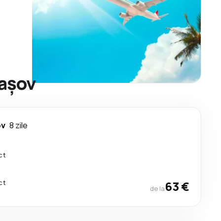
rașov
ov
8 zile
ct
ct
63 €
de la