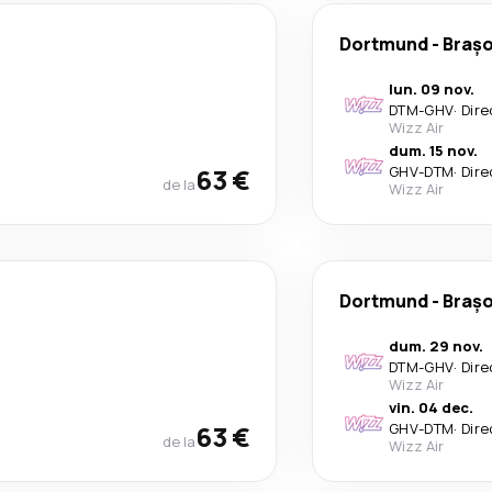
Dortmund
-
Braș
lun. 09 nov.
DTM
-
GHV
·
Dire
Wizz Air
dum. 15 nov.
63 €
GHV
-
DTM
·
Dire
de la
Wizz Air
Dortmund
-
Braș
dum. 29 nov.
DTM
-
GHV
·
Dire
Wizz Air
vin. 04 dec.
63 €
GHV
-
DTM
·
Dire
de la
Wizz Air