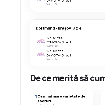
GHV
-
DTM
·
Direct
Wizz Air
Dortmund
-
Brașov
8 zile
lun. 01 feb.
DTM
-
GHV
·
Direct
Wizz Air
lun. 08 feb.
GHV
-
DTM
·
Direct
Wizz Air
De ce merită să cum
Cea mai mare varietate de
zboruri