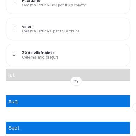
Februarie
Cea mai ieftină lună pentru a călători
vineri
Cea mai ieftină zi pentru a zbura
30 de zile înainte
Cele mai mici prețuri
Iul.
??
Aug.
Sept.