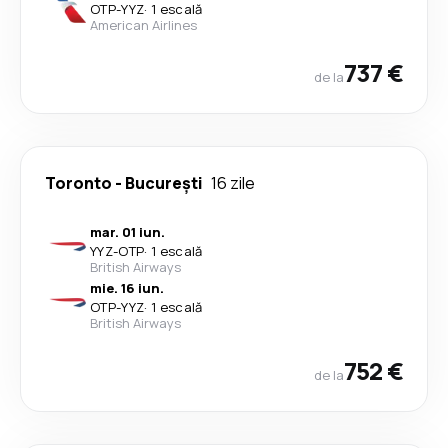
OTP
-
YYZ
·
1 escală
American Airlines
737 €
de la
Toronto
-
București
16 zile
mar. 01 iun.
YYZ
-
OTP
·
1 escală
British Airways
mie. 16 iun.
OTP
-
YYZ
·
1 escală
British Airways
752 €
de la