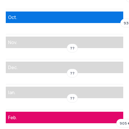
Oct.
93
Nov.
??
Dec.
??
Ian.
??
Feb.
905 