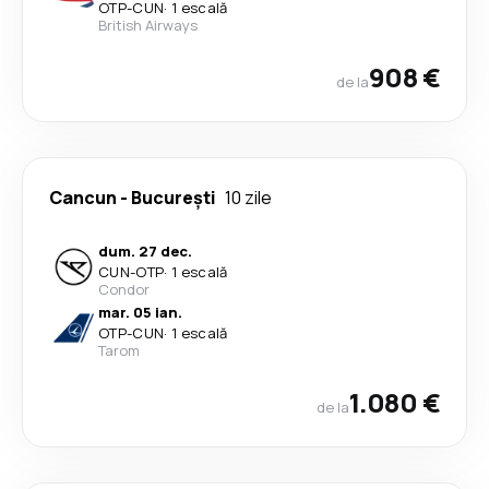
OTP
-
CUN
·
1 escală
British Airways
908 €
de la
Cancun
-
București
10 zile
dum. 27 dec.
CUN
-
OTP
·
1 escală
Condor
mar. 05 ian.
OTP
-
CUN
·
1 escală
Tarom
1.080 €
de la