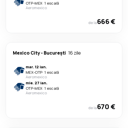
OTP
-
MEX
·
1 escală
Aeromexico
666 €
de la
Mexico City
-
București
16 zile
mar. 12 ian.
MEX
-
OTP
·
1 escală
Aeromexico
mie. 27 ian.
OTP
-
MEX
·
1 escală
Aeromexico
670 €
de la