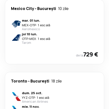
Mexico City
-
București
10 zile
mar. 01 iun.
MEX
-
OTP
·
1 escală
Aeromexico
joi 10 iun.
OTP
-
MEX
·
1 escală
Tarom
729 €
de la
Toronto
-
București
18 zile
dum. 25 oct.
YYZ
-
OTP
·
1 escală
American Airlines
mie. 11 nov.