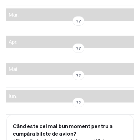
Mar.
??
Apr.
??
Mai
??
Iun.
??
Când este cel mai bun moment pentru a
cumpăra bilete de avion?