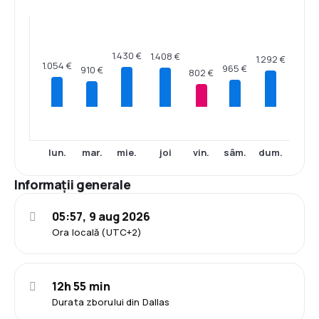
1.430 €
1.408 €
1.292 €
1.054 €
965 €
910 €
802 €
lun.
mar.
mie.
joi
vin.
sâm.
dum.
Informații generale
05:57, 9 aug 2026
Ora locală (UTC+2)
12h 55 min
Durata zborului din Dallas