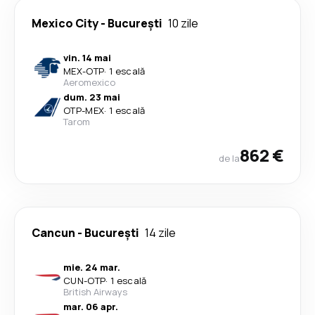
Mexico City
-
București
10 zile
vin. 14 mai
MEX
-
OTP
·
1 escală
Aeromexico
dum. 23 mai
OTP
-
MEX
·
1 escală
Tarom
862 €
de la
Cancun
-
București
14 zile
mie. 24 mar.
CUN
-
OTP
·
1 escală
British Airways
mar. 06 apr.