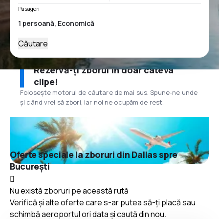
Pasageri
Căutare
Rezervă-ți zborul în doar câteva
clipe!
Folosește motorul de căutare de mai sus. Spune-ne unde
și când vrei să zbori, iar noi ne ocupăm de rest.
Oferte speciale la zboruri din Dallas spre
București
Nu există zboruri pe această rută
Verifică și alte oferte care s-ar putea să-ți placă sau
schimbă aeroportul ori data și caută din nou.