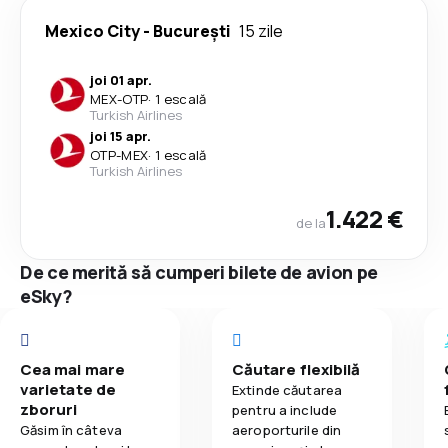
Mexico City
-
București
15 zile
joi 01 apr.
MEX
-
OTP
·
1 escală
Turkish Airlines
joi 15 apr.
OTP
-
MEX
·
1 escală
Turkish Airlines
1.422 €
de la
De ce merită să cumperi bilete de avion pe
eSky?
Cea mai mare
Căutare flexibilă
varietate de
Extinde căutarea
zboruri
pentru a include
Găsim în câteva
aeroporturile din