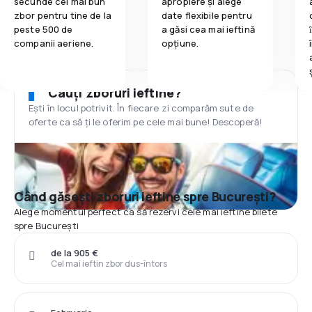
secunde cel mai bun
apropiere și alege
zbor pentru tine de la
date flexibile pentru
peste 500 de
a găsi cea mai ieftină
companii aeriene.
opțiune.
Cauți zboruri ieftine?
Ești în locul potrivit. În fiecare zi comparăm sute de
oferte ca să ți le oferim pe cele mai bune! Descoperă!
Când găsești zboruri ieftine spre București?
Alege momentul perfect ca să rezervi cele mai ieftine bilete
spre București
de la 905 €
Cel mai ieftin zbor dus-întors