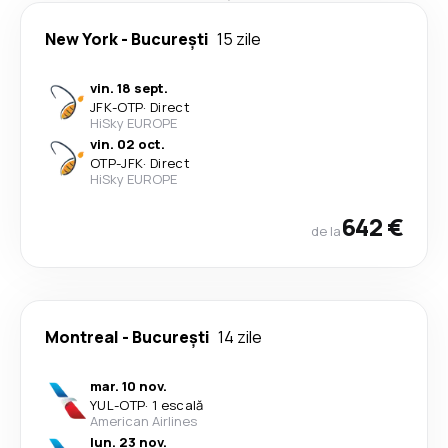
New York
-
București
15 zile
vin. 18 sept.
JFK
-
OTP
·
Direct
HiSky EUROPE
vin. 02 oct.
OTP
-
JFK
·
Direct
HiSky EUROPE
642 €
de la
Montreal
-
București
14 zile
mar. 10 nov.
YUL
-
OTP
·
1 escală
American Airlines
lun. 23 nov.