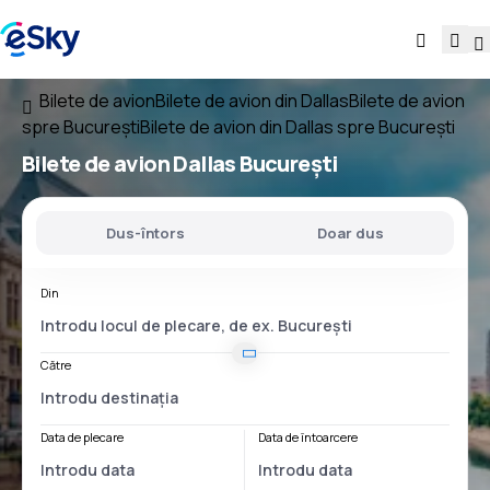
Bilete de avion
Bilete de avion din Dallas
Bilete de avion
spre București
Bilete de avion din Dallas spre București
Bilete de avion
Dallas București
Dus-întors
Doar dus
Din
Către
Data de plecare
Data de întoarcere