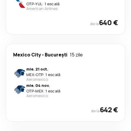
OTP
-
YUL
·
1 escală
American Airlines
640 €
de la
Mexico City
-
București
15 zile
mie. 21 oct.
MEX
-
OTP
·
1 escală
Aeromexico
mie. 04 nov.
OTP
-
MEX
·
1 escală
Aeromexico
642 €
de la