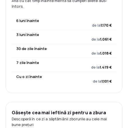
Află cu cât timp înainte merită să cumperi bilete dus-
întors.
6 luni înainte
de la
1.170 €
3 luni înainte
de la
1.061 €
30 de zile înainte
de la
1.018 €
7 zile înainte
de la
1.419 €
Cu o zi înainte
de la
1.101 €
Găsește cea mai ieftină zi pentru a zbura
Descoperă în ce zi a săptămânii zborurile au cele mai
bune prețuri