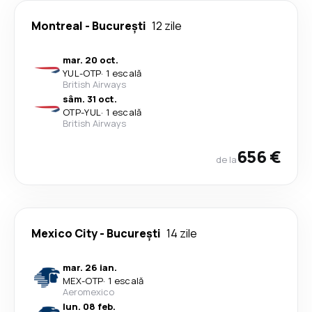
Montreal
-
București
12 zile
mar. 20 oct.
YUL
-
OTP
·
1 escală
British Airways
sâm. 31 oct.
OTP
-
YUL
·
1 escală
British Airways
656 €
de la
Mexico City
-
București
14 zile
mar. 26 ian.
MEX
-
OTP
·
1 escală
Aeromexico
lun. 08 feb.