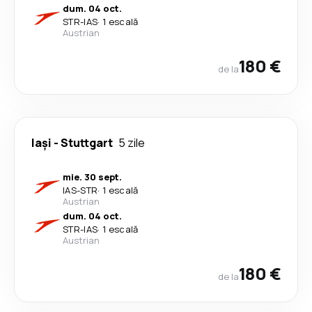
dum. 04 oct.
STR
-
IAS
·
1 escală
Austrian
180 €
de la
Iași
-
Stuttgart
5 zile
mie. 30 sept.
IAS
-
STR
·
1 escală
Austrian
dum. 04 oct.
STR
-
IAS
·
1 escală
Austrian
180 €
de la