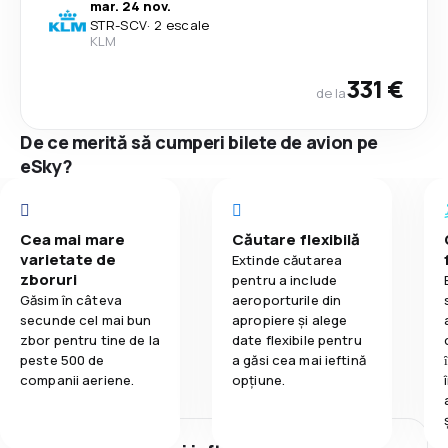
mar. 24 nov.
STR
-
SCV
·
2 escale
KLM
331 €
de la
De ce merită să cumperi bilete de avion pe
eSky?
Cea mai mare
Căutare flexibilă
varietate de
Extinde căutarea
zboruri
pentru a include
Găsim în câteva
aeroporturile din
secunde cel mai bun
apropiere și alege
zbor pentru tine de la
date flexibile pentru
peste 500 de
a găsi cea mai ieftină
companii aeriene.
opțiune.