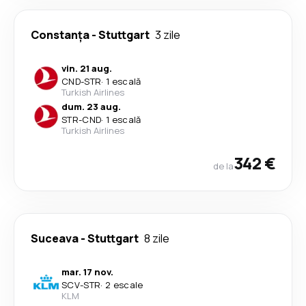
Constanța
-
Stuttgart
3 zile
vin. 21 aug.
CND
-
STR
·
1 escală
Turkish Airlines
dum. 23 aug.
STR
-
CND
·
1 escală
Turkish Airlines
342 €
de la
Suceava
-
Stuttgart
8 zile
mar. 17 nov.
SCV
-
STR
·
2 escale
KLM