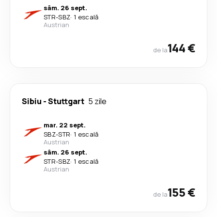
sâm. 26 sept.
STR
-
SBZ
·
1 escală
Austrian
144 €
de la
Sibiu
-
Stuttgart
5 zile
mar. 22 sept.
SBZ
-
STR
·
1 escală
Austrian
sâm. 26 sept.
STR
-
SBZ
·
1 escală
Austrian
155 €
de la