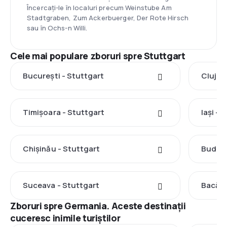
Încercați-le în localuri precum Weinstube Am
Stadtgraben, Zum Ackerbuerger, Der Rote Hirsch
sau în Ochs-n Willi.
Cele mai populare zboruri spre Stuttgart
București - Stuttgart
Cluj-N
Timișoara - Stuttgart
Iași - 
Chișinău - Stuttgart
Budape
Suceava - Stuttgart
Bacău 
Zboruri spre Germania. Aceste destinații
cuceresc inimile turiștilor