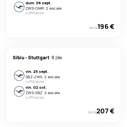
dum. 06 sept.
ZWS
-
OMR
·
2 escale
Lufthansa
196 €
de la
Sibiu
-
Stuttgart
8 zile
vin. 25 sept.
SBZ
-
ZWS
·
2 escale
Lufthansa
vin. 02 oct.
ZWS
-
SBZ
·
2 escale
Lufthansa
207 €
de la