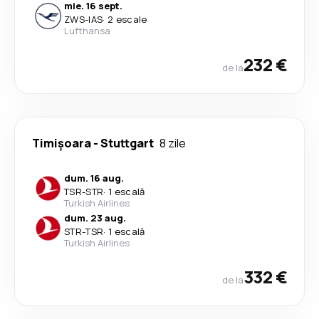
mie. 16 sept.
ZWS
-
IAS
·
2 escale
Lufthansa
232 €
de la
Timișoara
-
Stuttgart
8 zile
dum. 16 aug.
TSR
-
STR
·
1 escală
Turkish Airlines
dum. 23 aug.
STR
-
TSR
·
1 escală
Turkish Airlines
332 €
de la