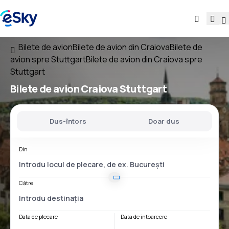
Bilete de avion
Bilete de avion din Craiova
Bilete de
avion spre Stuttgart
Bilete de avion din Craiova spre
Stuttgart
Bilete de avion
Craiova Stuttgart
Dus-întors
Doar dus
Din
Către
Data de plecare
Data de întoarcere