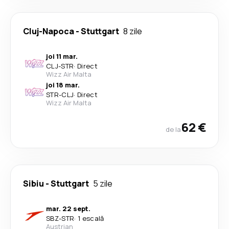
Cluj-Napoca
-
Stuttgart
8 zile
joi 11 mar.
CLJ
-
STR
·
Direct
Wizz Air Malta
joi 18 mar.
STR
-
CLJ
·
Direct
Wizz Air Malta
62 €
de la
Sibiu
-
Stuttgart
5 zile
mar. 22 sept.
SBZ
-
STR
·
1 escală
Austrian