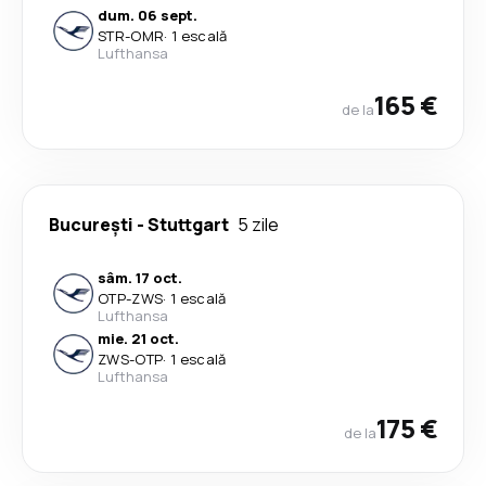
dum. 06 sept.
STR
-
OMR
·
1 escală
Lufthansa
165 €
de la
București
-
Stuttgart
5 zile
sâm. 17 oct.
OTP
-
ZWS
·
1 escală
Lufthansa
mie. 21 oct.
ZWS
-
OTP
·
1 escală
Lufthansa
175 €
de la