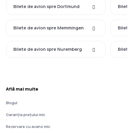
Bilete de avion spre Dortmund
Bilete
Bilete de avion spre Memmingen
Bilete
Bilete de avion spre Nuremberg
Bilete
Află mai multe
Blogul
Garanția prețului mic
Rezervare cu avans mic