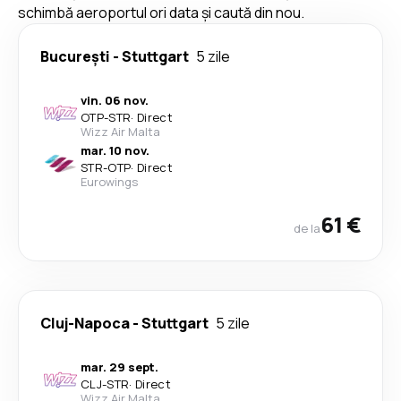
schimbă aeroportul ori data și caută din nou.
București
-
Stuttgart
5 zile
vin. 06 nov.
OTP
-
STR
·
Direct
Wizz Air Malta
mar. 10 nov.
STR
-
OTP
·
Direct
Eurowings
61 €
de la
Cluj-Napoca
-
Stuttgart
5 zile
mar. 29 sept.
CLJ
-
STR
·
Direct
Wizz Air Malta