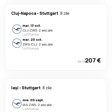
Cluj-Napoca
-
Stuttgart
8 zile
mar. 13 oct.
CLJ
-
ZWS
·
2 escale
Lufthansa
mar. 20 oct.
ZWS
-
CLJ
·
2 escale
Lufthansa
207 €
de la
Iași
-
Stuttgart
8 zile
mie. 09 sept.
IAS
-
ZWS
·
2 escale
Lufthansa