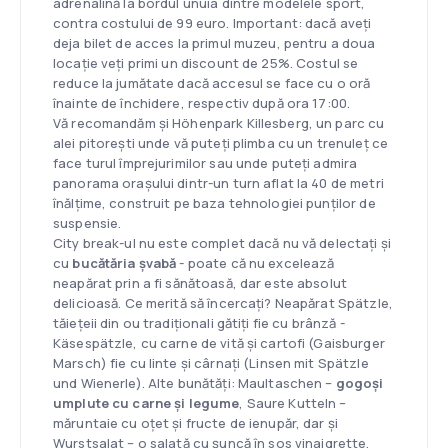
adrenalină la bordul unuia dintre modelele sport,
contra costului de 99 euro. Important: dacă aveți
deja bilet de acces la primul muzeu, pentru a doua
locație veți primi un discount de 25%. Costul se
reduce la jumătate dacă accesul se face cu o oră
înainte de închidere, respectiv după ora 17:00.
Vă recomandăm și Höhenpark Killesberg, un parc cu
alei pitorești unde vă puteți plimba cu un trenuleț ce
face turul împrejurimilor sau unde puteți admira
panorama orașului dintr-un turn aflat la 40 de metri
înălțime, construit pe baza tehnologiei punților de
suspensie.
City break-ul nu este complet dacă nu vă delectați și
cu
bucătăria șvabă
- poate că nu excelează
neapărat prin a fi sănătoasă, dar este absolut
delicioasă. Ce merită să încercați? Neapărat Spätzle,
tăiețeii din ou tradiționali gătiți fie cu brânză -
Käsespätzle, cu carne de vită și cartofi (Gaisburger
Marsch) fie cu linte și cârnați (Linsen mit Spätzle
und Wienerle). Alte bunătăți: Maultaschen –
gogoși
umplute cu carne și legume
, Saure Kutteln –
măruntaie cu oțet și fructe de ienupăr, dar și
Wurstsalat – o salată cu șuncă în sos vinaigrette.