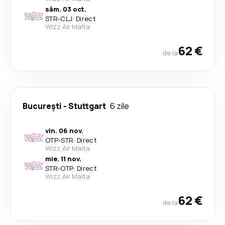
sâm. 03 oct.
STR
-
CLJ
·
Direct
Wizz Air Malta
62 €
de la
București
-
Stuttgart
6 zile
vin. 06 nov.
OTP
-
STR
·
Direct
Wizz Air Malta
mie. 11 nov.
STR
-
OTP
·
Direct
Wizz Air Malta
62 €
de la