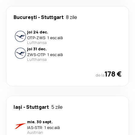
București
-
Stuttgart
8 zile
joi 24 dec.
OTP
-
ZWS
·
1 escală
Lufthansa
joi 31 dec.
ZWS
-
OTP
·
1 escală
Lufthansa
178 €
de la
Iași
-
Stuttgart
5 zile
mie. 30 sept.
IAS
-
STR
·
1 escală
Austrian