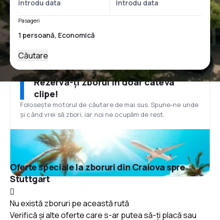
Pasageri
Căutare
Rezervă-ți zborul în doar câteva
clipe!
Folosește motorul de căutare de mai sus. Spune-ne unde
și când vrei să zbori, iar noi ne ocupăm de rest.
Oferte speciale la zboruri din Craiova spre
Stuttgart
Nu există zboruri pe această rută
Verifică și alte oferte care s-ar putea să-ți placă sau