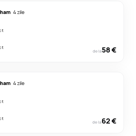
gham
4 zile
ct
ct
58 €
de la
gham
4 zile
ct
ct
62 €
de la