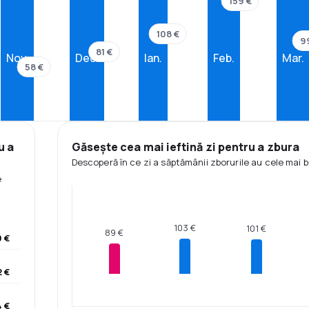
159 €
108 €
9
81 €
Nov.
Dec.
Ian.
Feb.
Mar.
58 €
u a
Găsește cea mai ieftină zi pentru a zbura
Descoperă în ce zi a săptămânii zborurile au cele mai b
e
103 €
101 €
89 €
 €
 €
4 €