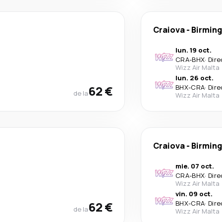
Craiova
-
Birmin
lun. 19 oct.
CRA
-
BHX
·
Dire
Wizz Air Malta
lun. 26 oct.
62 €
BHX
-
CRA
·
Dire
de la
Wizz Air Malta
Craiova
-
Birmin
mie. 07 oct.
CRA
-
BHX
·
Dire
Wizz Air Malta
vin. 09 oct.
62 €
BHX
-
CRA
·
Dire
de la
Wizz Air Malta