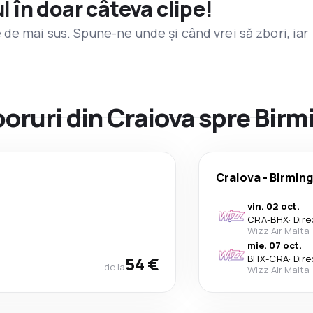
l în doar câteva clipe!
de mai sus. Spune-ne unde și când vrei să zbori, iar
zboruri din Craiova spre Bi
Craiova
-
Birmin
vin. 02 oct.
CRA
-
BHX
·
Dire
Wizz Air Malta
mie. 07 oct.
54 €
BHX
-
CRA
·
Dire
de la
Wizz Air Malta