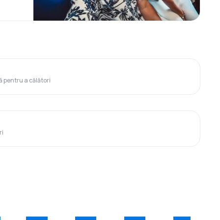
ă pentru a călători
ri