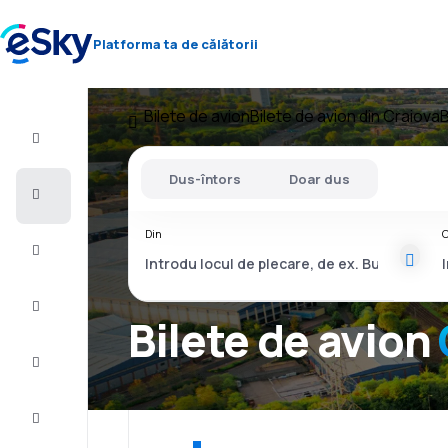
Platforma ta de călătorii
Bilete de avion
Bilete de avion din Craiova
B
Zbor+Hotel
Dus-întors
Doar dus
Bilete
de
avion
Din
C
Vacanţe
Vară
2026
Bilete de avion
Iarnă
2026/27
Last
minute