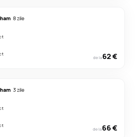
gham
8 zile
ct
ct
62 €
de la
gham
3 zile
ct
ct
66 €
de la