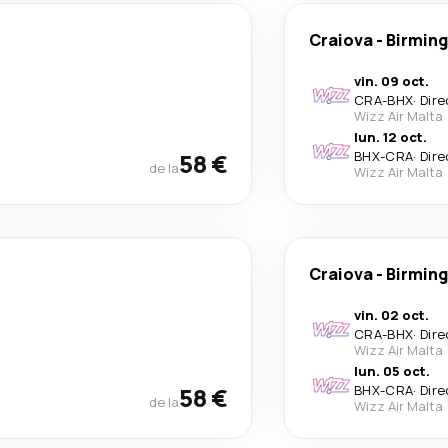
Craiova
-
Birmin
vin. 09 oct.
CRA
-
BHX
·
Dire
Wizz Air Malta
lun. 12 oct.
58 €
BHX
-
CRA
·
Dire
de la
Wizz Air Malta
Craiova
-
Birmin
vin. 02 oct.
CRA
-
BHX
·
Dire
Wizz Air Malta
lun. 05 oct.
58 €
BHX
-
CRA
·
Dire
de la
Wizz Air Malta