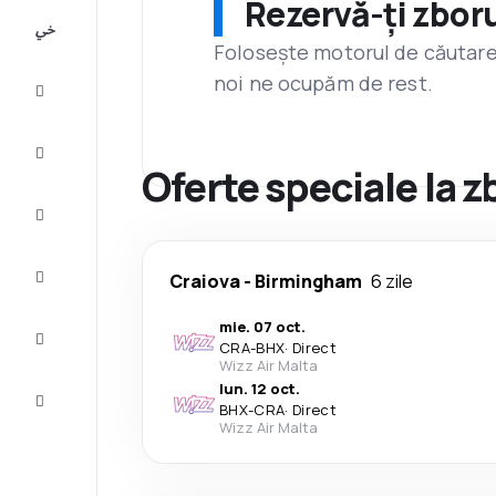
Rezervă-ți zboru
All-
inclusive
Folosește motorul de căutare 
noi ne ocupăm de rest.
City
Break
Cazare
Oferte speciale la 
Oferte
Finalizează
Craiova
-
Birmingham
6 zile
călătoria
mie. 07 oct.
Inspiraţie şi
CRA
-
BHX
·
Direct
recomandări
Wizz Air Malta
lun. 12 oct.
Servicii
BHX
-
CRA
·
Direct
clienți
Wizz Air Malta