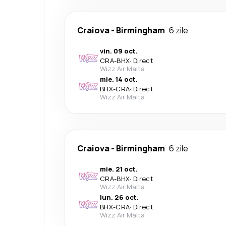
Craiova
-
Birmingham
6 zile
vin. 09 oct.
CRA
-
BHX
·
Direct
Wizz Air Malta
mie. 14 oct.
BHX
-
CRA
·
Direct
Wizz Air Malta
Craiova
-
Birmingham
6 zile
mie. 21 oct.
CRA
-
BHX
·
Direct
Wizz Air Malta
lun. 26 oct.
BHX
-
CRA
·
Direct
Wizz Air Malta