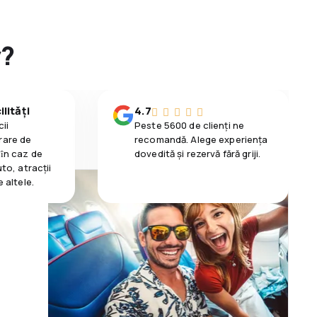
y?
lități
4.7
ii
Peste 5600 de clienți ne
rare de
recomandă. Alege experiența
 ȋn caz de
dovedită și rezervă fără griji.
uto, atracții
e altele.