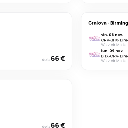
Craiova
-
Birmin
vin. 06 nov.
CRA
-
BHX
·
Dire
Wizz Air Malta
lun. 09 nov.
66 €
BHX
-
CRA
·
Dire
de la
Wizz Air Malta
66 €
de la