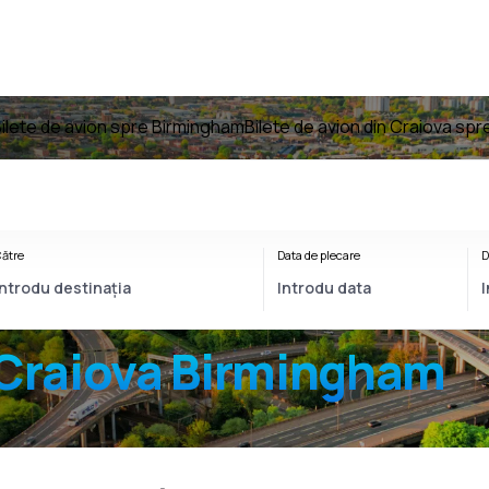
ilete de avion spre Birmingham
Bilete de avion din Craiova sp
ătre
Data de plecare
D
Craiova Birmingham