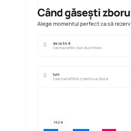
Când găsești zboru
Alege momentul perfect ca să rezervi
de la 54 €
Cel mai ieftin zbor dus-întors
luni
Cea mai ieftină zi pentru a zbura
192 €