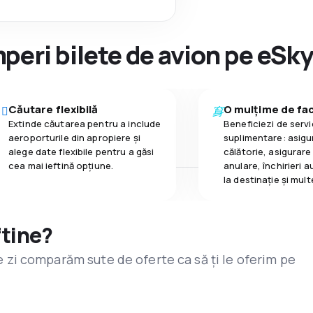
peri bilete de avion pe eSk
Căutare flexibilă
O mulțime de faci
Extinde căutarea pentru a include
Beneficiezi de servic
aeroporturile din apropiere și
suplimentare: asigu
alege date flexibile pentru a găsi
călătorie, asigurare
cea mai ieftină opțiune.
anulare, închirieri a
la destinaţie și mult
ftine?
are zi comparăm sute de oferte ca să ți le oferim pe