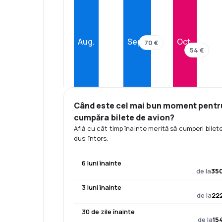
Aug.
Sept.
Oct.
70 €
54 €
Când este cel mai bun moment pentr
cumpăra bilete de avion?
Află cu cât timp înainte merită să cumperi bilet
dus-întors.
6 luni înainte
de la
350
3 luni înainte
de la
222
30 de zile înainte
de la
15