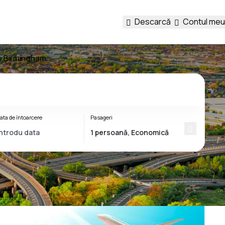
Descarcă
Contul meu
re Birmingham
ata de întoarcere
Pasageri