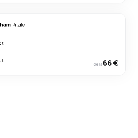
gham
4 zile
ct
ct
66 €
de la