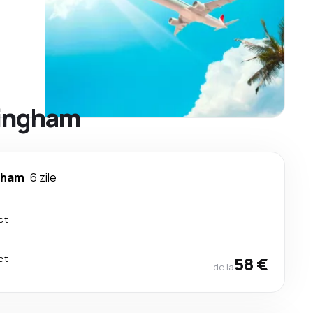
rmingham
gham
6 zile
ct
ct
58 €
de la