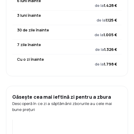
6 luni înainte
de la
1.428 €
3 luni înainte
de la
1.125 €
30 de zile înainte
de la
1.005 €
7 zile înainte
de la
1.326 €
Cu o zi înainte
de la
1.798 €
Găsește cea mai ieftină zi pentru a zbura
Descoperă în ce zi a săptămânii zborurile au cele mai
bune prețuri