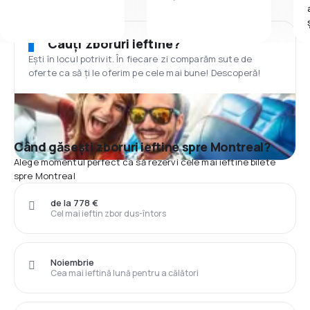
Cauți zboruri ieftine?
Ești în locul potrivit. În fiecare zi comparăm sute de
oferte ca să ți le oferim pe cele mai bune! Descoperă!
Când găsești zboruri ieftine spre Montreal?
Alege momentul perfect ca să rezervi cele mai ieftine bilete
spre Montreal
de la 778 €
Cel mai ieftin zbor dus-întors
Noiembrie
Cea mai ieftină lună pentru a călători