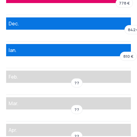
778 €
Dec.
842 
Ian.
810 €
Feb.
??
Mar.
??
Apr.
??