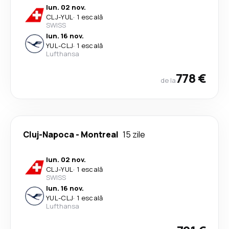
lun. 02 nov.
CLJ
-
YUL
·
1 escală
SWISS
lun. 16 nov.
YUL
-
CLJ
·
1 escală
Lufthansa
778 €
de la
Cluj-Napoca
-
Montreal
15 zile
lun. 02 nov.
CLJ
-
YUL
·
1 escală
SWISS
lun. 16 nov.
YUL
-
CLJ
·
1 escală
Lufthansa