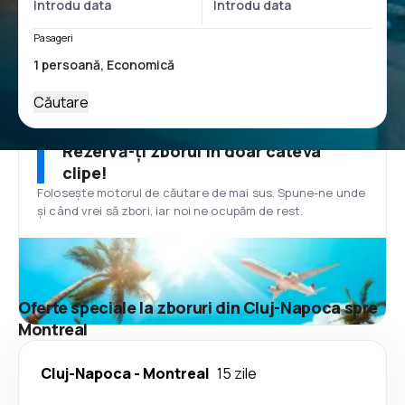
Pasageri
Căutare
Rezervă-ți zborul în doar câteva
clipe!
Folosește motorul de căutare de mai sus. Spune-ne unde
și când vrei să zbori, iar noi ne ocupăm de rest.
Oferte speciale la zboruri din Cluj-Napoca spre
Montreal
Cluj-Napoca
-
Montreal
15 zile