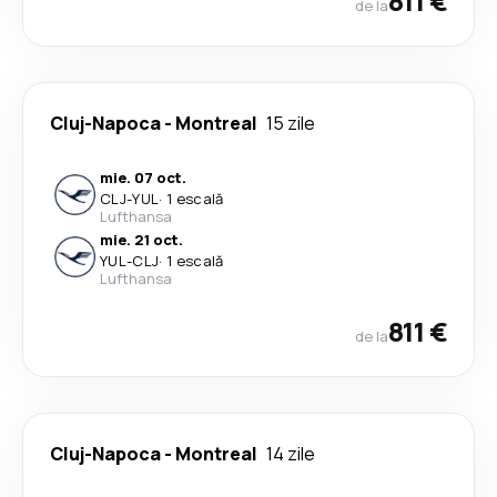
811 €
de la
Cluj-Napoca
-
Montreal
15 zile
mie. 07 oct.
CLJ
-
YUL
·
1 escală
Lufthansa
mie. 21 oct.
YUL
-
CLJ
·
1 escală
Lufthansa
811 €
de la
Cluj-Napoca
-
Montreal
14 zile