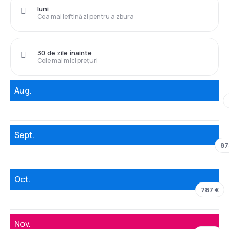
luni
Cea mai ieftină zi pentru a zbura
30 de zile înainte
Cele mai mici prețuri
Aug.
Sept.
87
Oct.
787 €
Nov.