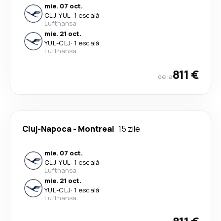
mie. 07 oct.
CLJ
-
YUL
·
1 escală
Lufthansa
mie. 21 oct.
YUL
-
CLJ
·
1 escală
Lufthansa
811 €
de la
Cluj-Napoca
-
Montreal
15 zile
mie. 07 oct.
CLJ
-
YUL
·
1 escală
Lufthansa
mie. 21 oct.
YUL
-
CLJ
·
1 escală
Lufthansa