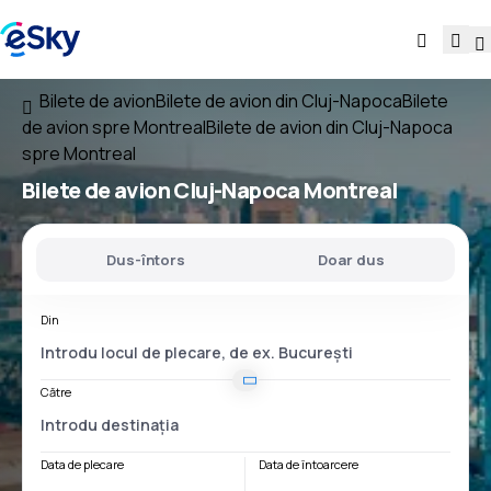
Bilete de avion
Bilete de avion din Cluj-Napoca
Bilete
de avion spre Montreal
Bilete de avion din Cluj-Napoca
spre Montreal
Bilete de avion
Cluj-Napoca Montreal
Dus-întors
Doar dus
Din
Către
Data de plecare
Data de întoarcere