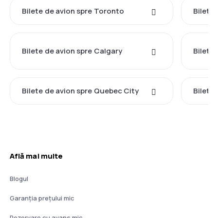
Bilete de avion spre Toronto
Bilete
Bilete de avion spre Calgary
Bilete
Bilete de avion spre Quebec City
Bilete 
Află mai multe
Blogul
Garanția prețului mic
Rezervare cu avans mic