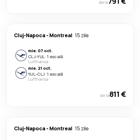
791 €
de la
Cluj-Napoca
-
Montreal
15 zile
mie. 07 oct.
CLJ
-
YUL
·
1 escală
Lufthansa
mie. 21 oct.
YUL
-
CLJ
·
1 escală
Lufthansa
811 €
de la
Cluj-Napoca
-
Montreal
15 zile