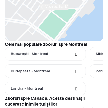
Vezi pe hartă
Cele mai populare zboruri spre Montreal
București - Montreal
Sibiu 
Budapesta - Montreal
Paris 
Londra - Montreal
Zboruri spre Canada. Aceste destinații
cuceresc inimile turiștilor