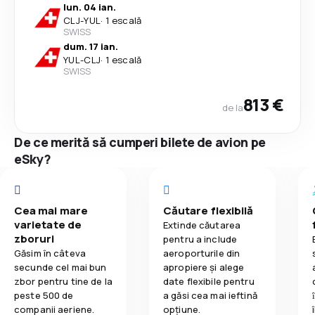
lun. 04 ian.
CLJ
-
YUL
·
1 escală
SWISS
dum. 17 ian.
YUL
-
CLJ
·
1 escală
SWISS
813 €
de la
De ce merită să cumperi bilete de avion pe
eSky?
Cea mai mare
Căutare flexibilă
varietate de
Extinde căutarea
zboruri
pentru a include
Găsim în câteva
aeroporturile din
secunde cel mai bun
apropiere și alege
zbor pentru tine de la
date flexibile pentru
peste 500 de
a găsi cea mai ieftină
companii aeriene.
opțiune.