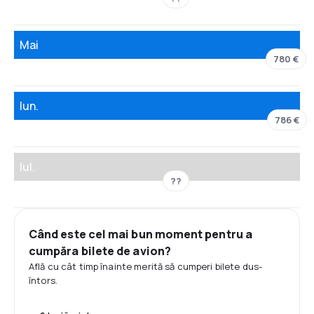
Mai
780 €
Iun.
786 €
Iul.
??
Când este cel mai bun moment pentru a
cumpăra bilete de avion?
Află cu cât timp înainte merită să cumperi bilete dus-
întors.