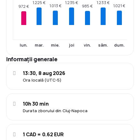
1.235 €
1.233 €
1.225 €
1.021 €
1.013 €
985 €
972 €
lun.
mar.
mie.
joi
vin.
sâm.
dum.
Informații generale
13:30, 8 aug 2026
Ora locală (UTC-5)
10h 30 min
Durata zborului din Cluj-Napoca
1 CAD = 0.62 EUR