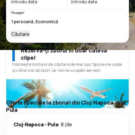
Pasageri
Căutare
Rezervă-ți zborul în doar câteva
clipe!
Folosește motorul de căutare de mai sus. Spune-ne unde
și când vrei să zbori, iar noi ne ocupăm de rest.
Oferte speciale la zboruri din Cluj-Napoca spre
Pula
Cluj-Napoca
-
Pula
8 zile