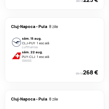
de la
Cluj-Napoca
-
Pula
8 zile
sâm. 15 aug.
CLJ
-
PUY
·
1 escală
Lufthansa
sâm. 22 aug.
PUY
-
CLJ
·
1 escală
SWISS
268 €
de la
Cluj-Napoca
-
Pula
8 zile