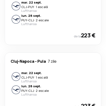
mar. 22 sept.
CLJ
-
PUY
·
1 escală
Lufthansa
lun. 28 sept.
PUY
-
CLJ
·
2 escale
Lufthansa
223 €
de la
Cluj-Napoca
-
Pula
7 zile
mar. 22 sept.
CLJ
-
PUY
·
1 escală
Lufthansa
lun. 28 sept.
PUY
-
CLJ
·
2 escale
Lufthansa
223 €