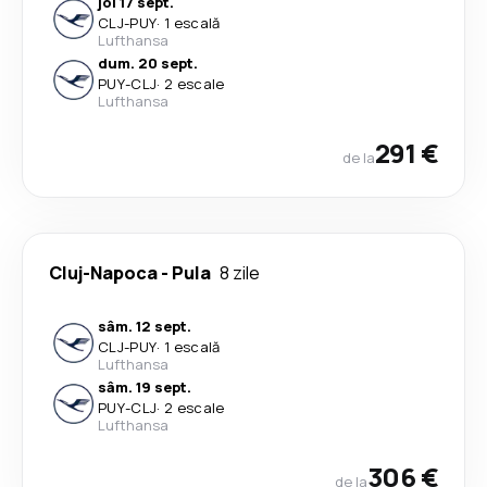
joi 17 sept.
CLJ
-
PUY
·
1 escală
Lufthansa
dum. 20 sept.
PUY
-
CLJ
·
2 escale
Lufthansa
291 €
de la
Cluj-Napoca
-
Pula
8 zile
sâm. 12 sept.
CLJ
-
PUY
·
1 escală
Lufthansa
sâm. 19 sept.
PUY
-
CLJ
·
2 escale
Lufthansa
306 €
de la