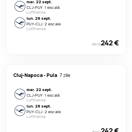
mar. 22 sept.
CLJ
-
PUY
·
1 escală
Lufthansa
lun. 28 sept.
PUY
-
CLJ
·
2 escale
Lufthansa
242 €
de la
Cluj-Napoca
-
Pula
7 zile
mar. 22 sept.
CLJ
-
PUY
·
1 escală
Lufthansa
lun. 28 sept.
PUY
-
CLJ
·
2 escale
Lufthansa
242 €
de la