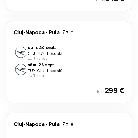
Cluj-Napoca
-
Pula
7 zile
dum. 20 sept.
CLJ
-
PUY
·
1 escală
Lufthansa
sâm. 26 sept.
PUY
-
CLJ
·
1 escală
Lufthansa
299 €
de la
Cluj-Napoca
-
Pula
7 zile