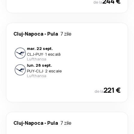
244 €
de la
Cluj-Napoca
-
Pula
7 zile
mar. 22 sept.
CLJ
-
PUY
·
1 escală
Lufthansa
lun. 28 sept.
PUY
-
CLJ
·
2 escale
Lufthansa
221 €
de la
Cluj-Napoca
-
Pula
7 zile