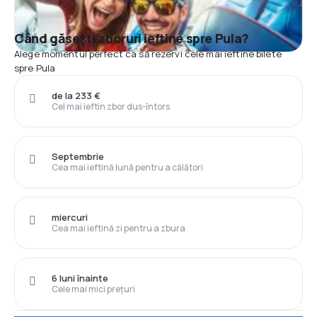
Când găsești zboruri ieftine spre Pula?
Alege momentul perfect ca să rezervi cele mai ieftine bilete
spre Pula
de la 233 €
Cel mai ieftin zbor dus-întors
Septembrie
Cea mai ieftină lună pentru a călători
miercuri
Cea mai ieftină zi pentru a zbura
6 luni înainte
Cele mai mici prețuri