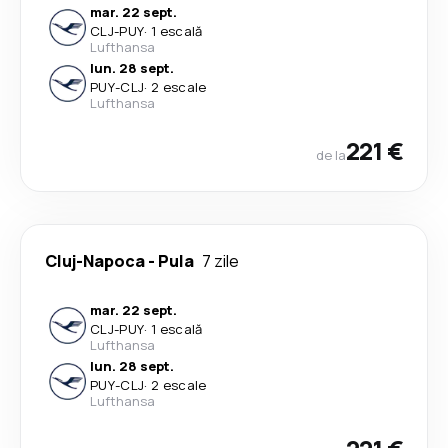
mar. 22 sept.
CLJ
-
PUY
·
1 escală
Lufthansa
lun. 28 sept.
PUY
-
CLJ
·
2 escale
Lufthansa
221 €
de la
Cluj-Napoca
-
Pula
7 zile
mar. 22 sept.
CLJ
-
PUY
·
1 escală
Lufthansa
lun. 28 sept.
PUY
-
CLJ
·
2 escale
Lufthansa