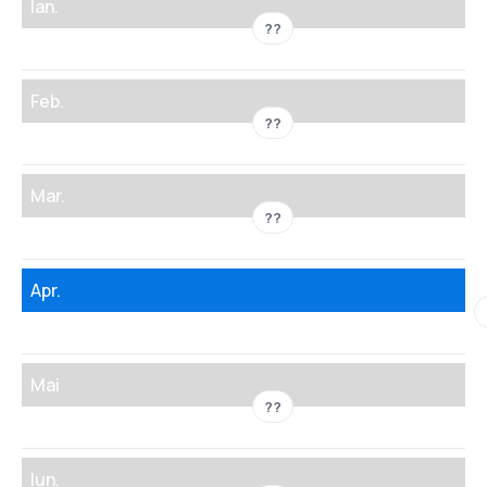
Ian.
??
Feb.
??
Mar.
??
Apr.
Mai
??
Iun.