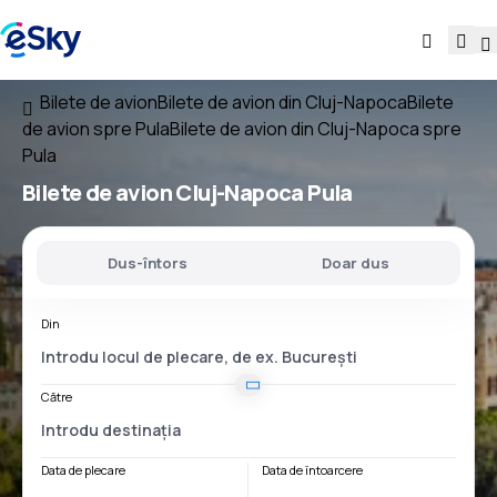
Bilete de avion
Bilete de avion din Cluj-Napoca
Bilete
de avion spre Pula
Bilete de avion din Cluj-Napoca spre
Pula
Bilete de avion
Cluj-Napoca Pula
Dus-întors
Doar dus
Din
Către
Data de plecare
Data de întoarcere