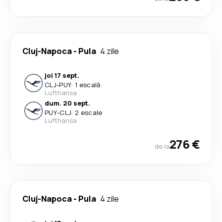
Cluj-Napoca
-
Pula
4 zile
joi 17 sept.
CLJ
-
PUY
·
1 escală
Lufthansa
dum. 20 sept.
PUY
-
CLJ
·
2 escale
Lufthansa
276 €
de la
Cluj-Napoca
-
Pula
4 zile