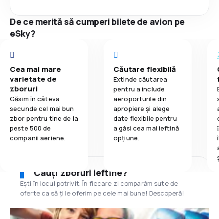
De ce merită să cumperi bilete de avion pe
eSky?
Cea mai mare
Căutare flexibilă
varietate de
Extinde căutarea
zboruri
pentru a include
Găsim în câteva
aeroporturile din
secunde cel mai bun
apropiere și alege
zbor pentru tine de la
date flexibile pentru
peste 500 de
a găsi cea mai ieftină
companii aeriene.
opțiune.
Cauți zboruri ieftine?
Ești în locul potrivit. În fiecare zi comparăm sute de
oferte ca să ți le oferim pe cele mai bune! Descoperă!