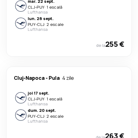
mar. 22 sept.
CLJ
-
PUY
·
1 escală
Lufthansa
lun. 28 sept.
PUY
-
CLJ
·
2 escale
Lufthansa
255 €
de la
Cluj-Napoca
-
Pula
4 zile
joi 17 sept.
CLJ
-
PUY
·
1 escală
Lufthansa
dum. 20 sept.
PUY
-
CLJ
·
2 escale
Lufthansa
263 €
de la