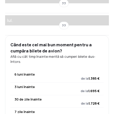
??
Iul.
??
Când este cel mai bun moment pentru a
cumpăra bilete de avion?
Află cu cât timp înainte merită să cumperi bilete dus-
întors.
6 luni înainte
de la
1.385 €
3 luni înainte
de la
1.695 €
30 de zile înainte
de la
1.728 €
7 zile înainte