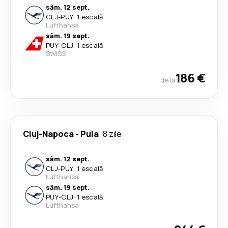
sâm. 12 sept.
CLJ
-
PUY
·
1 escală
Lufthansa
sâm. 19 sept.
PUY
-
CLJ
·
1 escală
SWISS
186 €
de la
Cluj-Napoca
-
Pula
8 zile
sâm. 12 sept.
CLJ
-
PUY
·
1 escală
Lufthansa
sâm. 19 sept.
PUY
-
CLJ
·
1 escală
Lufthansa