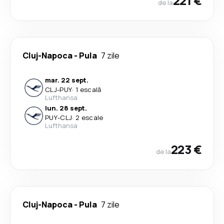
221 €
de la
Cluj-Napoca
-
Pula
7 zile
mar. 22 sept.
CLJ
-
PUY
·
1 escală
Lufthansa
lun. 28 sept.
PUY
-
CLJ
·
2 escale
Lufthansa
223 €
de la
Cluj-Napoca
-
Pula
7 zile