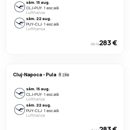
sâm. 15 aug.
CLJ
-
PUY
·
1 escală
Lufthansa
sâm. 22 aug.
PUY
-
CLJ
·
1 escală
Lufthansa
283 €
de la
Cluj-Napoca
-
Pula
8 zile
sâm. 15 aug.
CLJ
-
PUY
·
1 escală
Lufthansa
sâm. 22 aug.
PUY
-
CLJ
·
1 escală
Lufthansa
283 €