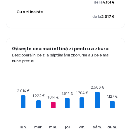
de la
4.161 €
Cu o zi înainte
de la
2.017 €
Găsește cea mai ieftină zi pentru a zbura
Descoperă în ce zi a săptămânii zborurile au cele mai
bune prețuri
2.563 €
2.014 €
1.704 €
1.614 €
1.222 €
1.127 €
1.014 €
lun.
mar.
mie.
joi
vin.
sâm.
dum.