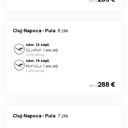
de la
Cluj-Napoca
-
Pula
8 zile
sâm. 12 sept.
CLJ
-
PUY
·
1 escală
Lufthansa
sâm. 19 sept.
PUY
-
CLJ
·
1 escală
Lufthansa
288 €
de la
Cluj-Napoca
-
Pula
7 zile