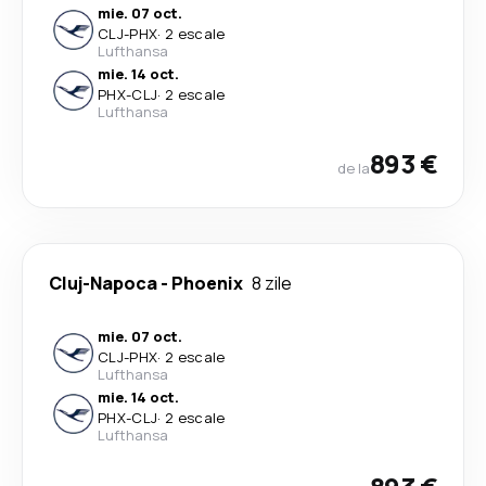
mie. 07 oct.
CLJ
-
PHX
·
2 escale
Lufthansa
mie. 14 oct.
PHX
-
CLJ
·
2 escale
Lufthansa
893 €
de la
Cluj-Napoca
-
Phoenix
8 zile
mie. 07 oct.
CLJ
-
PHX
·
2 escale
Lufthansa
mie. 14 oct.
PHX
-
CLJ
·
2 escale
Lufthansa