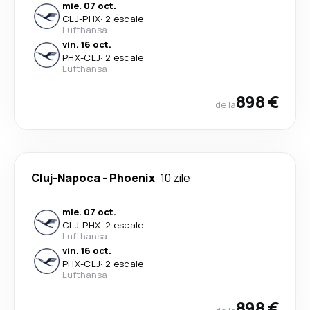
mie. 07 oct.
CLJ
-
PHX
·
2 escale
Lufthansa
vin. 16 oct.
PHX
-
CLJ
·
2 escale
Lufthansa
898 €
de la
Cluj-Napoca
-
Phoenix
10 zile
mie. 07 oct.
CLJ
-
PHX
·
2 escale
Lufthansa
vin. 16 oct.
PHX
-
CLJ
·
2 escale
Lufthansa
898 €