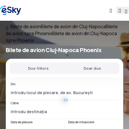
Bilete de avion
Bilete de avion din Cluj-Napoca
Bilete
de avion spre Phoenix
Bilete de avion din Cluj-Napoca
spre Phoenix
Bilete de avion
Cluj-Napoca Phoenix
Dus-întors
Doar dus
Din
Către
Data de plecare
Data de întoarcere