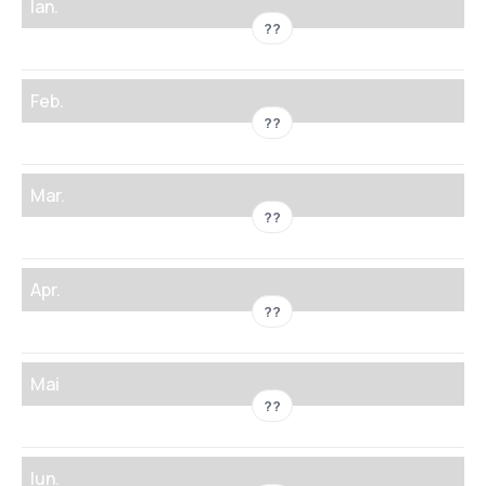
Ian.
??
Feb.
??
Mar.
??
Apr.
??
Mai
??
Iun.