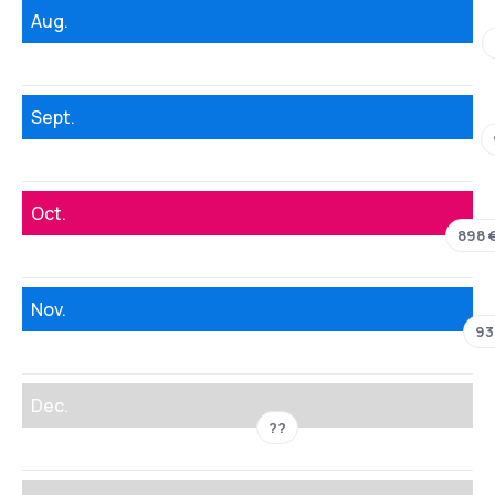
Aug.
Sept.
Oct.
898 
Nov.
93
Dec.
??