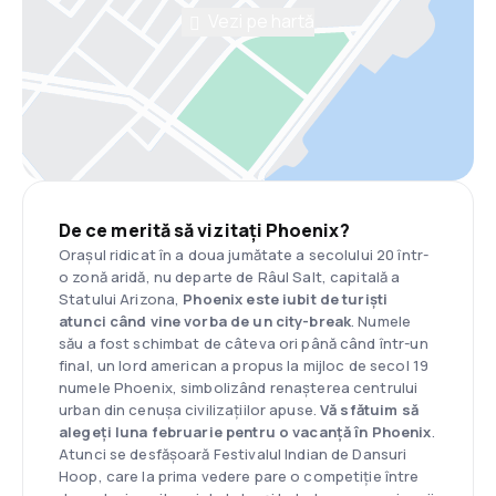
Vezi pe hartă
De ce merită să vizitați Phoenix?
Orașul ridicat în a doua jumătate a secolului 20 într-
o zonă aridă, nu departe de Râul Salt, capitală a
Statului Arizona,
Phoenix este iubit de turiști
atunci când vine vorba de un city-break
. Numele
său a fost schimbat de câteva ori până când într-un
final, un lord american a propus la mijloc de secol 19
numele Phoenix, simbolizând renașterea centrului
urban din cenușa civilizațiilor apuse.
Vă sfătuim să
alegeți luna februarie pentru o vacanță în Phoenix
.
Atunci se desfășoară Festivalul Indian de Dansuri
Hoop, care la prima vedere pare o competiție între