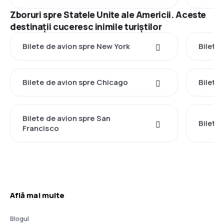
Zboruri spre Statele Unite ale Americii. Aceste
destinații cuceresc inimile turiștilor
Bilete de avion spre New York
Bilete
Bilete de avion spre Chicago
Bilete
Bilete de avion spre San
Bilete 
Francisco
Află mai multe
Blogul