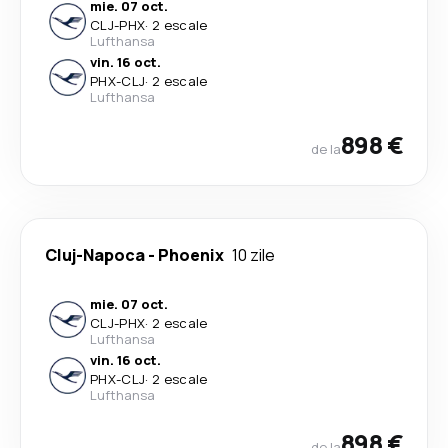
mie. 07 oct.
CLJ
-
PHX
·
2 escale
Lufthansa
vin. 16 oct.
PHX
-
CLJ
·
2 escale
Lufthansa
898 €
de la
Cluj-Napoca
-
Phoenix
10 zile
mie. 07 oct.
CLJ
-
PHX
·
2 escale
Lufthansa
vin. 16 oct.
PHX
-
CLJ
·
2 escale
Lufthansa
898 €
de la