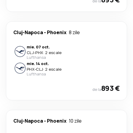
de la
Cluj-Napoca
-
Phoenix
8 zile
mie. 07 oct.
CLJ
-
PHX
·
2 escale
Lufthansa
mie. 14 oct.
PHX
-
CLJ
·
2 escale
Lufthansa
893 €
de la
Cluj-Napoca
-
Phoenix
10 zile