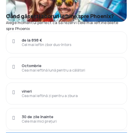
Când găsești zboruri ieftine spre Phoenix?
Alege momentul perfect ca să rezervi cele mai ieftine bilete
spre Phoenix
de la 898 €
Cel mai ieftin zbor dus-întors
Octombrie
Cea mai ieftină lună pentru a călători
vineri
Cea mai ieftină zi pentru a zbura
30 de zile înainte
Cele mai mici prețuri