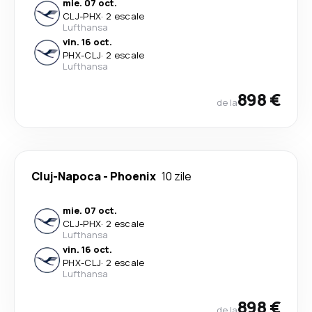
mie. 07 oct.
CLJ
-
PHX
·
2 escale
Lufthansa
vin. 16 oct.
PHX
-
CLJ
·
2 escale
Lufthansa
898 €
de la
Cluj-Napoca
-
Phoenix
10 zile
mie. 07 oct.
CLJ
-
PHX
·
2 escale
Lufthansa
vin. 16 oct.
PHX
-
CLJ
·
2 escale
Lufthansa
898 €
de la