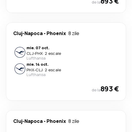
893 €
de la
Cluj-Napoca
-
Phoenix
8 zile
mie. 07 oct.
CLJ
-
PHX
·
2 escale
Lufthansa
mie. 14 oct.
PHX
-
CLJ
·
2 escale
Lufthansa
893 €
de la
Cluj-Napoca
-
Phoenix
8 zile