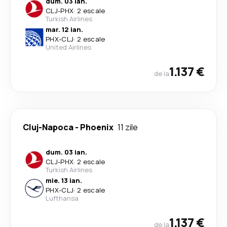
dum. 03 ian.
CLJ
-
PHX
·
2 escale
Turkish Airlines
mar. 12 ian.
PHX
-
CLJ
·
2 escale
United Airlines
1.137 €
de la
Cluj-Napoca
-
Phoenix
11 zile
dum. 03 ian.
CLJ
-
PHX
·
2 escale
Turkish Airlines
mie. 13 ian.
PHX
-
CLJ
·
2 escale
Lufthansa
1.137 €
de la