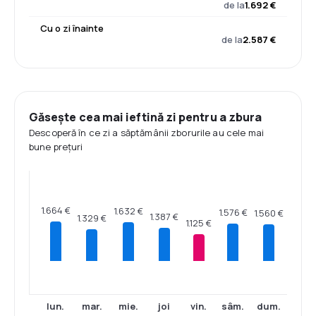
de la
1.692 €
Cu o zi înainte
de la
2.587 €
Găsește cea mai ieftină zi pentru a zbura
Descoperă în ce zi a săptămânii zborurile au cele mai
bune prețuri
1.664 €
1.632 €
1.576 €
1.560 €
1.387 €
1.329 €
1.125 €
lun.
mar.
mie.
joi
vin.
sâm.
dum.