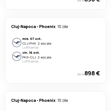
de la
Cluj-Napoca
-
Phoenix
10 zile
mie. 07 oct.
CLJ
-
PHX
·
2 escale
Lufthansa
vin. 16 oct.
PHX
-
CLJ
·
2 escale
Lufthansa
898 €
de la
Cluj-Napoca
-
Phoenix
10 zile