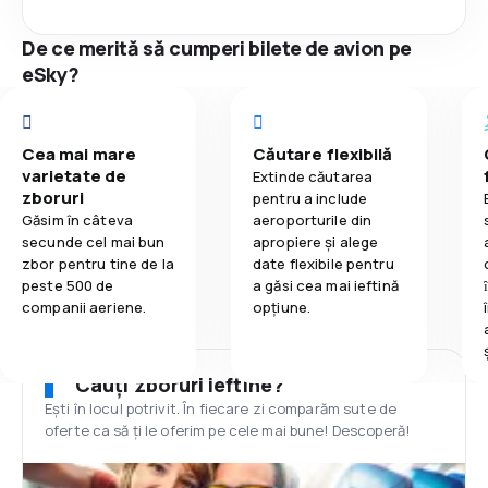
De ce merită să cumperi bilete de avion pe
eSky?
Cea mai mare
Căutare flexibilă
varietate de
Extinde căutarea
zboruri
pentru a include
Găsim în câteva
aeroporturile din
secunde cel mai bun
apropiere și alege
zbor pentru tine de la
date flexibile pentru
peste 500 de
a găsi cea mai ieftină
companii aeriene.
opțiune.
Cauți zboruri ieftine?
Ești în locul potrivit. În fiecare zi comparăm sute de
oferte ca să ți le oferim pe cele mai bune! Descoperă!