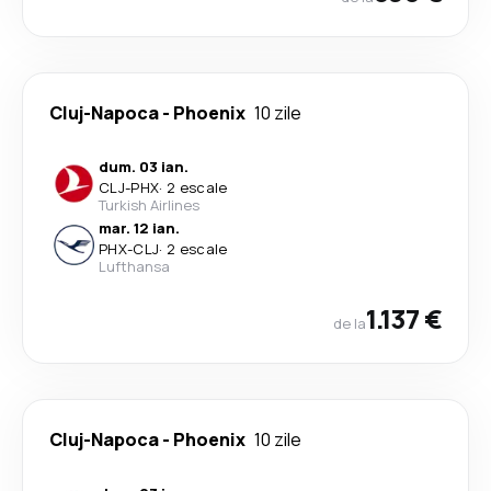
Cluj-Napoca
-
Phoenix
10 zile
dum. 03 ian.
CLJ
-
PHX
·
2 escale
Turkish Airlines
mar. 12 ian.
PHX
-
CLJ
·
2 escale
Lufthansa
1.137 €
de la
Cluj-Napoca
-
Phoenix
10 zile