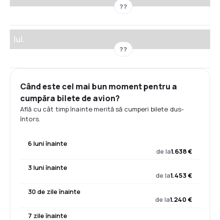
??
Iul.
??
Când este cel mai bun moment pentru a
cumpăra bilete de avion?
Află cu cât timp înainte merită să cumperi bilete dus-
întors.
6 luni înainte
de la
1.638 €
3 luni înainte
de la
1.453 €
30 de zile înainte
de la
1.240 €
7 zile înainte