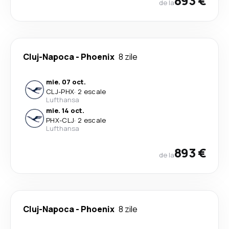
893 €
de la
Cluj-Napoca
-
Phoenix
8 zile
mie. 07 oct.
CLJ
-
PHX
·
2 escale
Lufthansa
mie. 14 oct.
PHX
-
CLJ
·
2 escale
Lufthansa
893 €
de la
Cluj-Napoca
-
Phoenix
8 zile