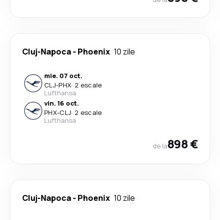
Cluj-Napoca
-
Phoenix
10 zile
mie. 07 oct.
CLJ
-
PHX
·
2 escale
Lufthansa
vin. 16 oct.
PHX
-
CLJ
·
2 escale
Lufthansa
898 €
de la
Cluj-Napoca
-
Phoenix
10 zile