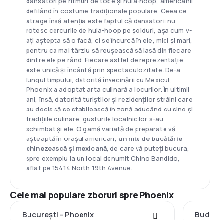
dansatori pe ritmuri de tobe și hula-hoop, americanii
defilând în costume tradiționale populare. Ceea ce
atrage însă atenția este faptul că dansatorii nu
rotesc cercurile de hula-hoop pe șolduri, așa cum v-
ați aștepta să o facă, ci se încurcă în ele, mici și mari,
pentru ca mai târziu să reușească să iasă din fiecare
dintre ele pe rând. Fiecare astfel de reprezentație
este unică și încântă prin spectaculozitate. De-a
lungul timpului, datorită învecinării cu Mexicul,
Phoenix a adoptat arta culinară a locurilor. În ultimii
ani, însă, datorită turiștilor și rezidenților străini care
au decis să se stabilească în zonă aducând cu sine și
tradițiile culinare, gusturile localnicilor s-au
schimbat și ele. O gamă variată de preparate vă
așteaptă în orașul american,
un mix de bucătărie
chinezească și mexicană
, de care vă puteți bucura,
spre exemplu la un local denumit Chino Bandido,
aflat pe 15414 North 19th Avenue.
Cele mai populare zboruri spre Phoenix
București - Phoenix
Budape