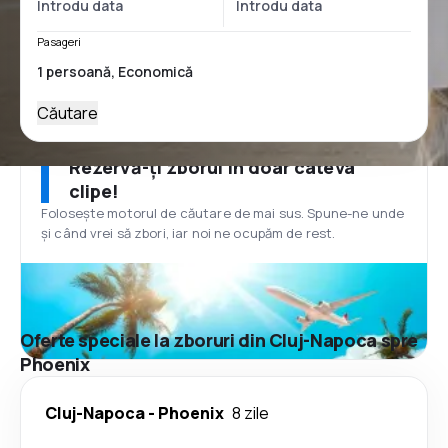
Pasageri
Căutare
Rezervă-ți zborul în doar câteva
clipe!
Folosește motorul de căutare de mai sus. Spune-ne unde
și când vrei să zbori, iar noi ne ocupăm de rest.
Oferte speciale la zboruri din Cluj-Napoca spre
Phoenix
Cluj-Napoca
-
Phoenix
8 zile