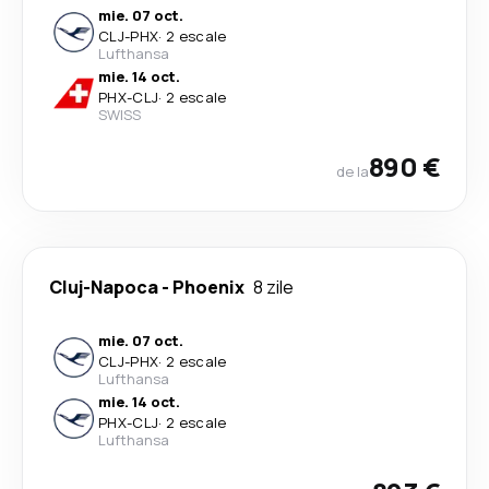
mie. 07 oct.
CLJ
-
PHX
·
2 escale
Lufthansa
mie. 14 oct.
PHX
-
CLJ
·
2 escale
SWISS
890 €
de la
Cluj-Napoca
-
Phoenix
8 zile
mie. 07 oct.
CLJ
-
PHX
·
2 escale
Lufthansa
mie. 14 oct.
PHX
-
CLJ
·
2 escale
Lufthansa