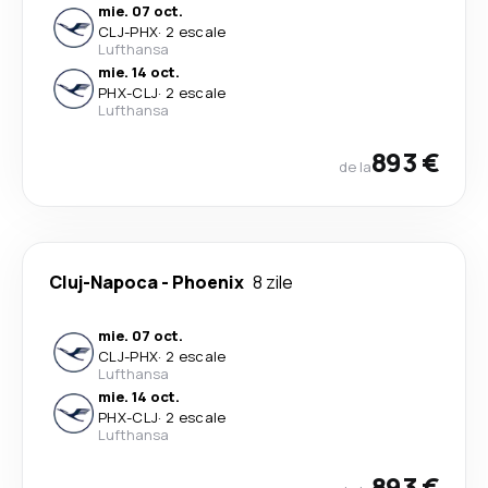
mie. 07 oct.
CLJ
-
PHX
·
2 escale
Lufthansa
mie. 14 oct.
PHX
-
CLJ
·
2 escale
Lufthansa
893 €
de la
Cluj-Napoca
-
Phoenix
8 zile
mie. 07 oct.
CLJ
-
PHX
·
2 escale
Lufthansa
mie. 14 oct.
PHX
-
CLJ
·
2 escale
Lufthansa
893 €