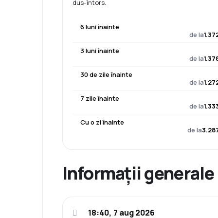
dus-întors.
6 luni înainte
de la
1.37
3 luni înainte
de la
1.37
30 de zile înainte
de la
1.27
7 zile înainte
de la
1.33
Cu o zi înainte
de la
3.28
Informații generale
18:40, 7 aug 2026