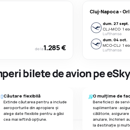
Cluj-Napoca
-
Or
dum. 27 sept.
CLJ
-
MCO
·
1 es
Lufthansa
dum. 04 oct.
1.285 €
MCO
-
CLJ
·
1 es
de la
Lufthansa
peri bilete de avion pe eSk
Căutare flexibilă
O mulțime de faci
Extinde căutarea pentru a include
Beneficiezi de servic
aeroporturile din apropiere și
suplimentare: asigu
alege date flexibile pentru a găsi
călătorie, asigurare
cea mai ieftină opțiune.
anulare, închirieri a
la destinaţie și mult