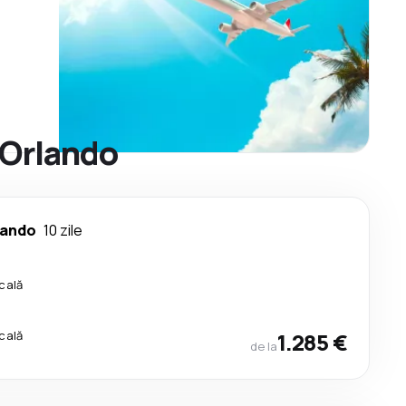
 Orlando
lando
10 zile
cală
cală
1.285 €
de la