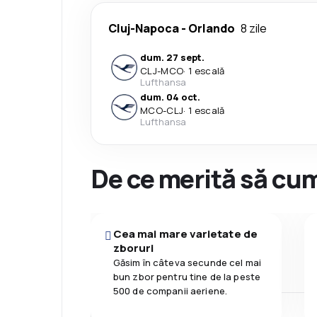
Cluj-Napoca
-
Orlando
8 zile
dum. 27 sept.
CLJ
-
MCO
·
1 escală
Lufthansa
dum. 04 oct.
MCO
-
CLJ
·
1 escală
Lufthansa
De ce merită să cum
Cea mai mare varietate de
zboruri
Găsim în câteva secunde cel mai
bun zbor pentru tine de la peste
500 de companii aeriene.