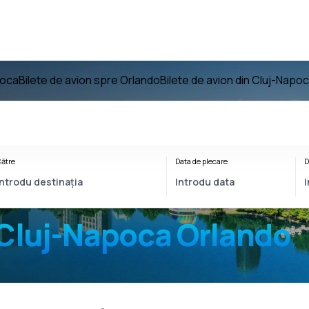
poca
Bilete de avion spre Orlando
Bilete de avion din Cluj-Napo
ătre
Data de plecare
D
Cluj-Napoca Orlando