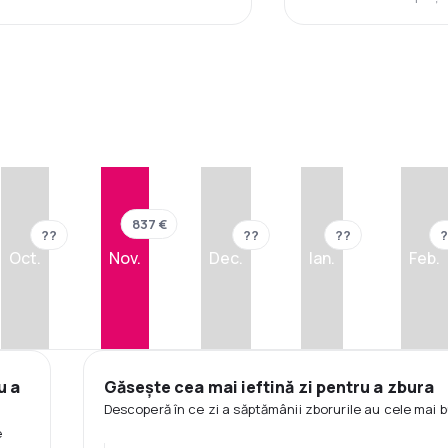
837 €
??
??
??
?
Oct.
Nov.
Dec.
Ian.
Feb.
u a
Găsește cea mai ieftină zi pentru a zbura
Descoperă în ce zi a săptămânii zborurile au cele mai b
e