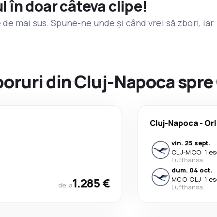
l în doar câteva clipe!
de mai sus. Spune-ne unde și când vrei să zbori, iar
zboruri din Cluj-Napoca spre
Cluj-Napoca
-
Or
vin. 25 sept.
CLJ
-
MCO
·
1 es
Lufthansa
dum. 04 oct.
1.285 €
MCO
-
CLJ
·
1 es
de la
Lufthansa