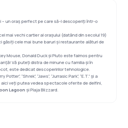
ei – un oraș perfect pe care să-l descoperiți într-o
el mai vechi cartier al orașului (datând din secolul 19)
i găsiți cele mai bune baruri și restaurante alături de
ickey Mouse, Donald Duck și Pluto este faimos pentru
nță! Vă puteți distra de minune cu familia și în
pcot, este dedicat descoperirilor tehnologice.
y Potter”, “Shrek”, “Jaws”, “Jurrasic Park”, “E.T.” și a
ici veți putea vedea spectacole oferite de delfini,
oon Lagoon
și Plaja Blizzard.