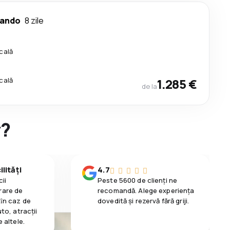
lando
8 zile
cală
cală
1.285 €
de la
y?
lități
4.7
ii
Peste 5600 de clienți ne
rare de
recomandă. Alege experiența
 ȋn caz de
dovedită și rezervă fără griji.
uto, atracții
e altele.