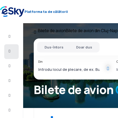
Platforma ta de călătorii
Bilete de avion
Bilete de avion din Cluj-Na
Zbor+Hotel
Dus-întors
Doar dus
Bilete
de
avion
Din
C
Vacanţe
Vară
2026
Bilete de avion
Iarnă
2026/27
Last
minute