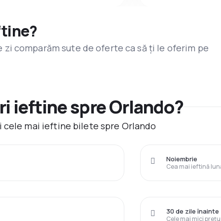
ftine?
are zi comparăm sute de oferte ca să ți le oferim pe
i ieftine spre Orlando?
 cele mai ieftine bilete spre Orlando
Noiembrie
Cea mai ieftină lun
30 de zile înainte
Cele mai mici prețu