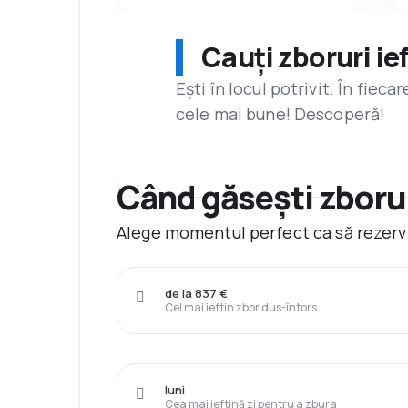
Cauți zboruri ie
Ești în locul potrivit. În fiec
cele mai bune! Descoperă!
Când găsești zborur
Alege momentul perfect ca să rezervi
de la 837 €
Cel mai ieftin zbor dus-întors
luni
Cea mai ieftină zi pentru a zbura