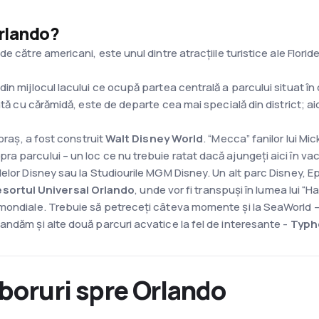
Orlando?
e către americani, este unul dintre atracțiile turistice ale Florid
n mijlocul lacului ce ocupă partea centrală a parcului situat în c
ată cu cărămidă, este de departe cea mai specială din district; aic
 oraș, a fost construit
Walt Disney World
. “Mecca” fanilor lui M
 parcului – un loc ce nu trebuie ratat dacă ajungeți aici în vaca
elor Disney sau la Studiourile MGM Disney. Un alt parc Disney, E
sortul Universal Orlando
, unde vor fi transpuși în lumea lui “Harr
mondiale. Trebuie să petreceți câteva momente și la SeaWorld – a
andăm și alte două parcuri acvatice la fel de interesante -
Typh
boruri spre Orlando