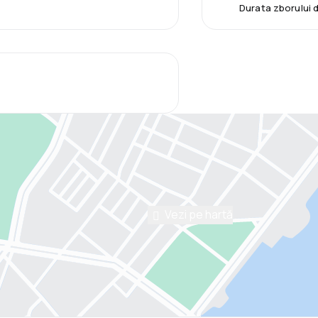
Durata zborului 
Vezi pe hartă