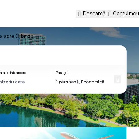
Descarcă
Contul meu
ca spre Orlando
ata de întoarcere
Pasageri