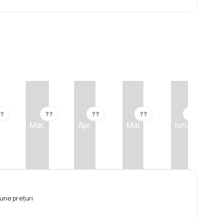
?
??
??
??
??
Mar.
Apr.
Mai
Iun.
une prețuri