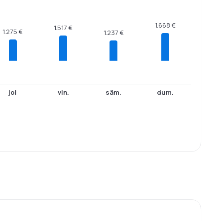
1.668 €
1.517 €
1.275 €
1.237 €
joi
vin.
sâm.
dum.