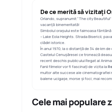
De ce merită să vizitați 
Orlando, supranumit “The city Beautiful” d
vacanță binemeritată!
Simbolul orașului este faimoasa fântână di
– Lake Eola Heights. Strada Bisericii, pav
clădiri istorice.
În anul 1970, la o distanță de 34 de km de
Castelul Cenușăresei ce tronează deasupra
recent deschis publicului Regat al Animal
Fanii filmelor vor fi fascinați de vizita la
Re
multor alte succese ale cinematografiei 
balene ucigașe, morse și foci; mai recom
Cele mai populare z