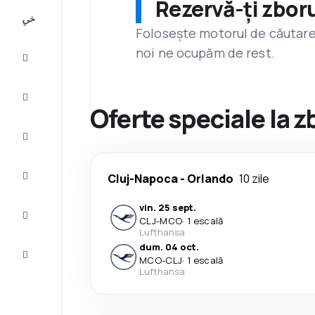
Rezervă-ți zboru
All-
inclusive
Folosește motorul de căutare 
noi ne ocupăm de rest.
City
Break
Cazare
Oferte speciale la 
Oferte
Finalizează
Cluj-Napoca
-
Orlando
10 zile
călătoria
vin. 25 sept.
Inspiraţie şi
CLJ
-
MCO
·
1 escală
recomandări
Lufthansa
dum. 04 oct.
Servicii
MCO
-
CLJ
·
1 escală
clienți
Lufthansa