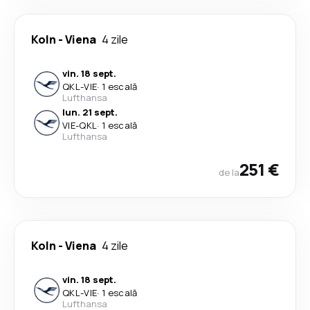
Koln
-
Viena
4 zile
vin. 18 sept.
QKL
-
VIE
·
1 escală
Lufthansa
lun. 21 sept.
VIE
-
QKL
·
1 escală
Lufthansa
251 €
de la
Koln
-
Viena
4 zile
vin. 18 sept.
QKL
-
VIE
·
1 escală
Lufthansa