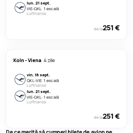
lun. 21 sept.
VIE
-
QKL
·
1 escală
Lufthansa
251 €
de la
Koln
-
Viena
4 zile
vin. 18 sept.
QKL
-
VIE
·
1 escală
Lufthansa
lun. 21 sept.
VIE
-
QKL
·
1 escală
Lufthansa
251 €
de la
De ce merită să cumperi bilete de avion pe