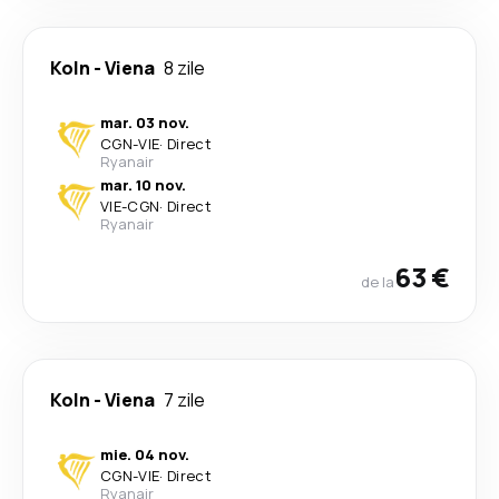
Koln
-
Viena
8 zile
mar. 03 nov.
CGN
-
VIE
·
Direct
Ryanair
mar. 10 nov.
VIE
-
CGN
·
Direct
Ryanair
63 €
de la
Koln
-
Viena
7 zile
mie. 04 nov.
CGN
-
VIE
·
Direct
Ryanair