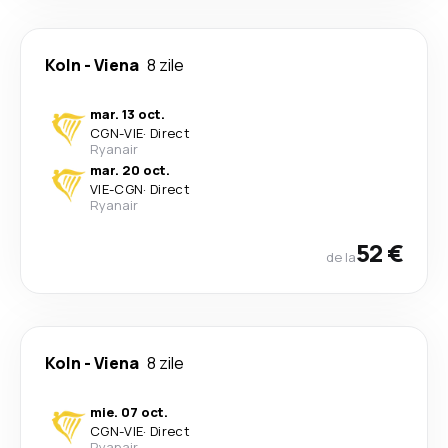
Koln
-
Viena
8 zile
mar. 13 oct.
CGN
-
VIE
·
Direct
Ryanair
mar. 20 oct.
VIE
-
CGN
·
Direct
Ryanair
52 €
de la
Koln
-
Viena
8 zile
mie. 07 oct.
CGN
-
VIE
·
Direct
Ryanair