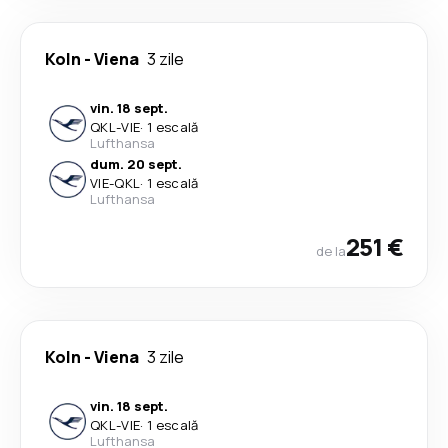
Koln
-
Viena
3 zile
vin. 18 sept.
QKL
-
VIE
·
1 escală
Lufthansa
dum. 20 sept.
VIE
-
QKL
·
1 escală
Lufthansa
251 €
de la
Koln
-
Viena
3 zile
vin. 18 sept.
QKL
-
VIE
·
1 escală
Lufthansa