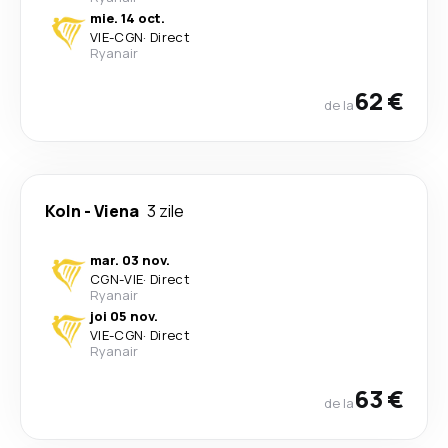
mie. 14 oct.
VIE
-
CGN
·
Direct
Ryanair
62 €
de la
Koln
-
Viena
3 zile
mar. 03 nov.
CGN
-
VIE
·
Direct
Ryanair
joi 05 nov.
VIE
-
CGN
·
Direct
Ryanair
63 €
de la