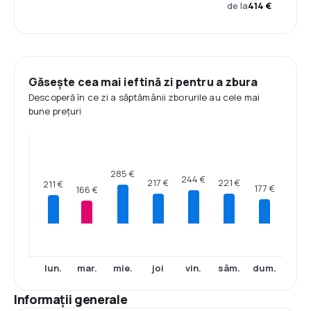
de la
414 €
Găsește cea mai ieftină zi pentru a zbura
Descoperă în ce zi a săptămânii zborurile au cele mai
bune prețuri
285 €
244 €
221 €
217 €
211 €
177 €
166 €
lun.
mar.
mie.
joi
vin.
sâm.
dum.
Informații generale