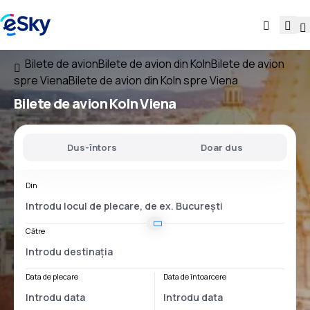
Bilete de avion
Bilete de avion din Koln
Bilete de avion
spre Viena
Bilete de avion din Koln spre Viena
Bilete de avion
Koln Viena
Dus-întors
Doar dus
Din
Către
Data de plecare
Data de întoarcere