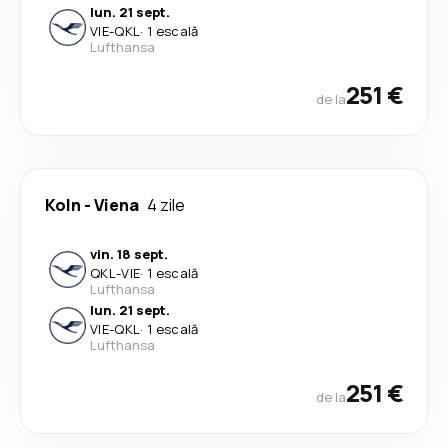
lun. 21 sept.
VIE
-
QKL
·
1 escală
Lufthansa
251 €
de la
Koln
-
Viena
4 zile
vin. 18 sept.
QKL
-
VIE
·
1 escală
Lufthansa
lun. 21 sept.
VIE
-
QKL
·
1 escală
Lufthansa
251 €
de la