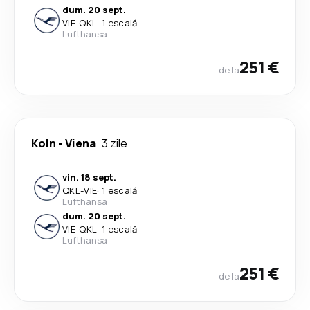
dum. 20 sept.
VIE
-
QKL
·
1 escală
Lufthansa
251 €
de la
Koln
-
Viena
3 zile
vin. 18 sept.
QKL
-
VIE
·
1 escală
Lufthansa
dum. 20 sept.
VIE
-
QKL
·
1 escală
Lufthansa
251 €
de la