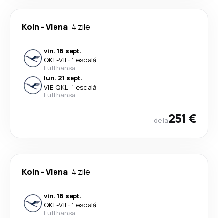
Koln
-
Viena
4 zile
vin. 18 sept.
QKL
-
VIE
·
1 escală
Lufthansa
lun. 21 sept.
VIE
-
QKL
·
1 escală
Lufthansa
251 €
de la
Koln
-
Viena
4 zile
vin. 18 sept.
QKL
-
VIE
·
1 escală
Lufthansa