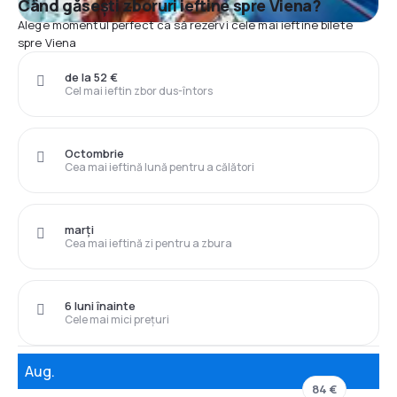
Când găsești zboruri ieftine spre Viena?
Alege momentul perfect ca să rezervi cele mai ieftine bilete
spre Viena
de la 52 €
Cel mai ieftin zbor dus-întors
Octombrie
Cea mai ieftină lună pentru a călători
marți
Cea mai ieftină zi pentru a zbura
6 luni înainte
Cele mai mici prețuri
Aug.
84 €