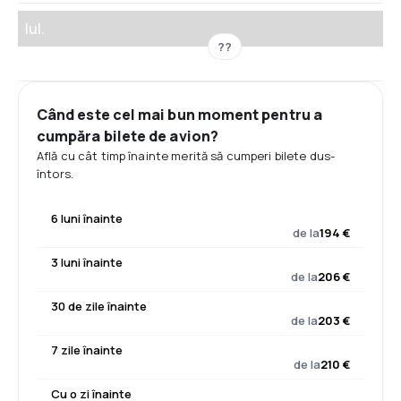
Iul.
??
Când este cel mai bun moment pentru a
cumpăra bilete de avion?
Află cu cât timp înainte merită să cumperi bilete dus-
întors.
6 luni înainte
de la
194 €
3 luni înainte
de la
206 €
30 de zile înainte
de la
203 €
7 zile înainte
de la
210 €
Cu o zi înainte