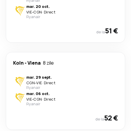
Ryanair
mar. 20 oct.
VIE
-
CGN
·
Direct
Ryanair
51 €
de la
Koln
-
Viena
8 zile
mar. 29 sept.
CGN
-
VIE
·
Direct
Ryanair
mar. 06 oct.
VIE
-
CGN
·
Direct
Ryanair
52 €
de la