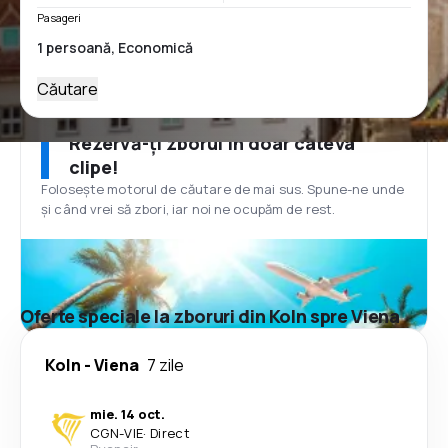
Pasageri
Căutare
Rezervă-ți zborul în doar câteva
clipe!
Folosește motorul de căutare de mai sus. Spune-ne unde
și când vrei să zbori, iar noi ne ocupăm de rest.
Oferte speciale la zboruri din Koln spre Viena
Koln
-
Viena
7 zile
mie. 14 oct.
CGN
-
VIE
·
Direct