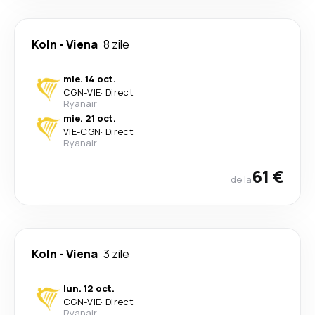
Koln
-
Viena
8 zile
mie. 14 oct.
CGN
-
VIE
·
Direct
Ryanair
mie. 21 oct.
VIE
-
CGN
·
Direct
Ryanair
61 €
de la
Koln
-
Viena
3 zile
lun. 12 oct.
CGN
-
VIE
·
Direct
Ryanair