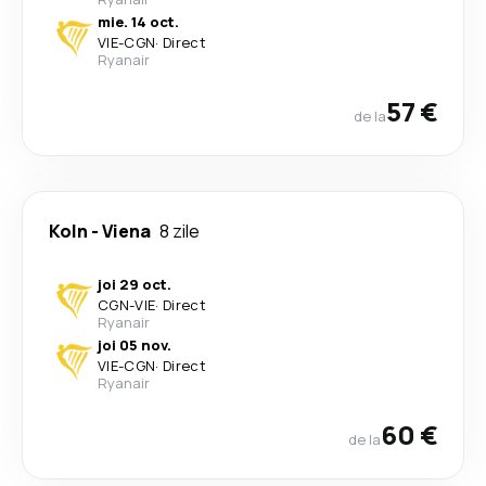
mie. 14 oct.
VIE
-
CGN
·
Direct
Ryanair
57 €
de la
Koln
-
Viena
8 zile
joi 29 oct.
CGN
-
VIE
·
Direct
Ryanair
joi 05 nov.
VIE
-
CGN
·
Direct
Ryanair
60 €
de la