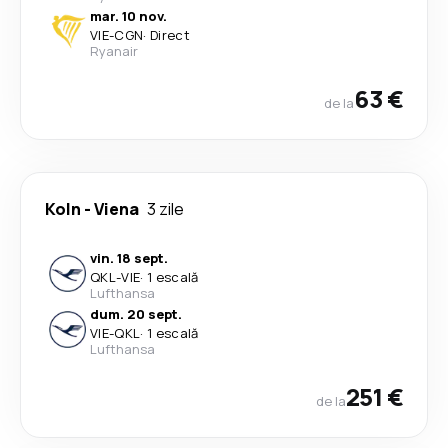
mar. 10 nov.
VIE
-
CGN
·
Direct
Ryanair
63 €
de la
Koln
-
Viena
3 zile
vin. 18 sept.
QKL
-
VIE
·
1 escală
Lufthansa
dum. 20 sept.
VIE
-
QKL
·
1 escală
Lufthansa
251 €
de la