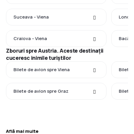
Suceava - Viena
Londra
Craiova - Viena
Bacău 
Zboruri spre Austria. Aceste destinații
cuceresc inimile turiștilor
Bilete de avion spre Viena
Bilete
Bilete de avion spre Graz
Bilete 
Află mai multe