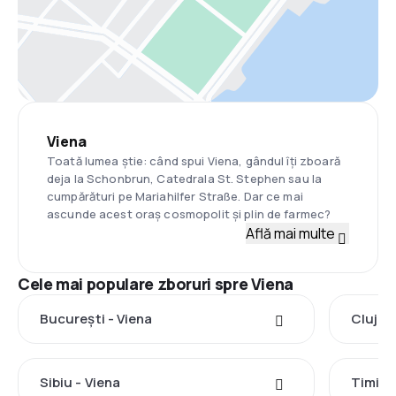
Viena
Toată lumea știe: când spui Viena, gândul îți zboară
deja la Schonbrun, Catedrala St. Stephen sau la
cumpărături pe Mariahilfer Straße. Dar ce mai
ascunde acest oraș cosmopolit și plin de farmec?
Află mai multe
Cele mai populare zboruri spre Viena
București - Viena
Cluj-N
Sibiu - Viena
Timișo