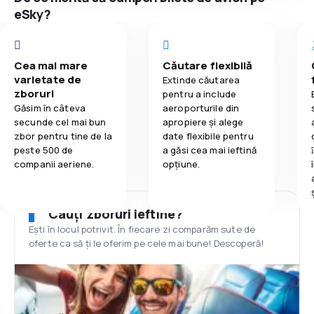
eSky?
Cea mai mare
Căutare flexibilă
varietate de
Extinde căutarea
zboruri
pentru a include
Găsim în câteva
aeroporturile din
secunde cel mai bun
apropiere și alege
zbor pentru tine de la
date flexibile pentru
peste 500 de
a găsi cea mai ieftină
companii aeriene.
opțiune.
Cauți zboruri ieftine?
Ești în locul potrivit. În fiecare zi comparăm sute de
oferte ca să ți le oferim pe cele mai bune! Descoperă!