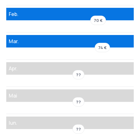
Feb.
70 €
Mar.
74 €
Apr.
??
Mai
??
Iun.
??