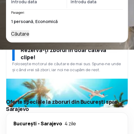
Pasageri
Căutare
Rezervă-ți zborul în doar câteva
clipe!
Folosește motorul de căutare de mai sus. Spune-ne unde
și când vrei să zbori, iar noi ne ocupăm de rest.
Oferte speciale la zboruri din București spre
Sarajevo
București
-
Sarajevo
4 zile