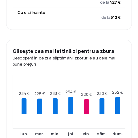
de la
427 €
Cu o zi înainte
de la
512 €
Găsește cea mai ieftină zi pentru a zbura
Descoperă în ce zi a săptămânii zborurile au cele mai
bune prețuri
254 €
252 €
234 €
233 €
230 €
225 €
220 €
lun.
mar.
mie.
joi
vin.
sâm.
dum.