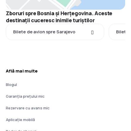
Zboruri spre Bosnia și Herțegovina. Aceste
destinații cuceresc inimile turiștilor
Bilete de avion spre Sarajevo
Bilete
Află mai multe
Blogul
Garanția prețului mic
Rezervare cu avans mic
Aplicație mobilă