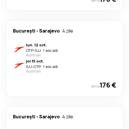
de la
București
-
Sarajevo
4 zile
lun. 12 oct.
OTP
-
SJJ
·
1 escală
Austrian
joi 15 oct.
SJJ
-
OTP
·
1 escală
Austrian
176 €
de la
București
-
Sarajevo
4 zile