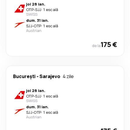
joi 28 ian.
OTP
-
SJJ
·
1 escală
SWISS
dum. 31 ian.
SJJ
-
OTP
·
1 escală
Austrian
175 €
de la
București
-
Sarajevo
4 zile
joi 28 ian.
OTP
-
SJJ
·
1 escală
SWISS
dum. 31 ian.
SJJ
-
OTP
·
1 escală
Austrian