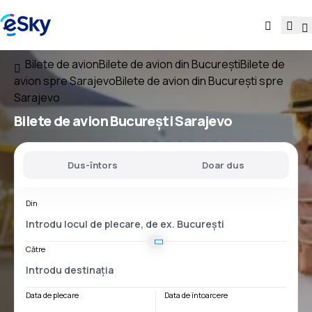
Bilete de avion
Bilete de avion din București
Bilete de
avion spre Sarajevo
Bilete de avion din București spre
Sarajevo
Bilete de avion
București Sarajevo
Dus-întors
Doar dus
Din
Către
Data de plecare
Data de întoarcere