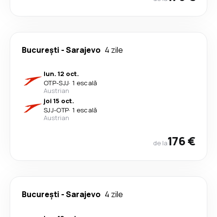
București
-
Sarajevo
4 zile
lun. 12 oct.
OTP
-
SJJ
·
1 escală
Austrian
joi 15 oct.
SJJ
-
OTP
·
1 escală
Austrian
176 €
de la
București
-
Sarajevo
4 zile