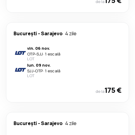
175 €
de la
București
-
Sarajevo
4 zile
vin. 06 nov.
OTP
-
SJJ
·
1 escală
LOT
lun. 09 nov.
SJJ
-
OTP
·
1 escală
LOT
175 €
de la
București
-
Sarajevo
4 zile