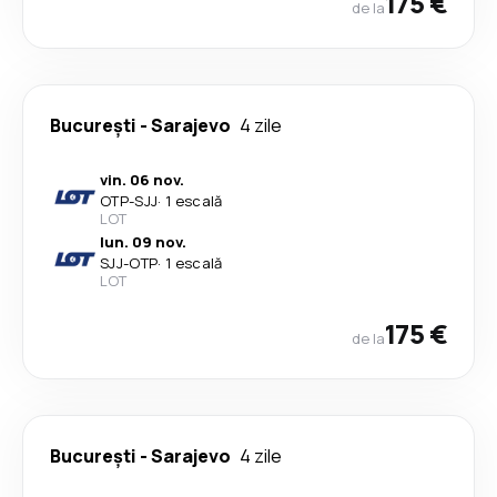
175 €
de la
București
-
Sarajevo
4 zile
vin. 06 nov.
OTP
-
SJJ
·
1 escală
LOT
lun. 09 nov.
SJJ
-
OTP
·
1 escală
LOT
175 €
de la
București
-
Sarajevo
4 zile