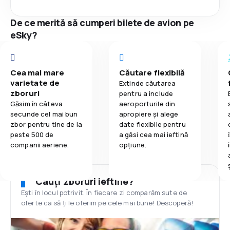
De ce merită să cumperi bilete de avion pe
eSky?
Cea mai mare
Căutare flexibilă
varietate de
Extinde căutarea
zboruri
pentru a include
Găsim în câteva
aeroporturile din
secunde cel mai bun
apropiere și alege
zbor pentru tine de la
date flexibile pentru
peste 500 de
a găsi cea mai ieftină
companii aeriene.
opțiune.
Cauți zboruri ieftine?
Ești în locul potrivit. În fiecare zi comparăm sute de
oferte ca să ți le oferim pe cele mai bune! Descoperă!