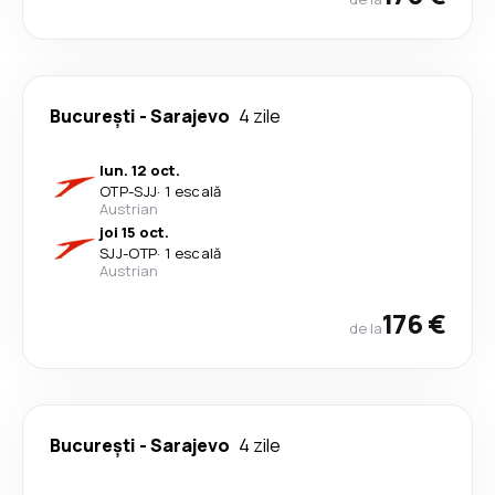
București
-
Sarajevo
4 zile
lun. 12 oct.
OTP
-
SJJ
·
1 escală
Austrian
joi 15 oct.
SJJ
-
OTP
·
1 escală
Austrian
176 €
de la
București
-
Sarajevo
4 zile