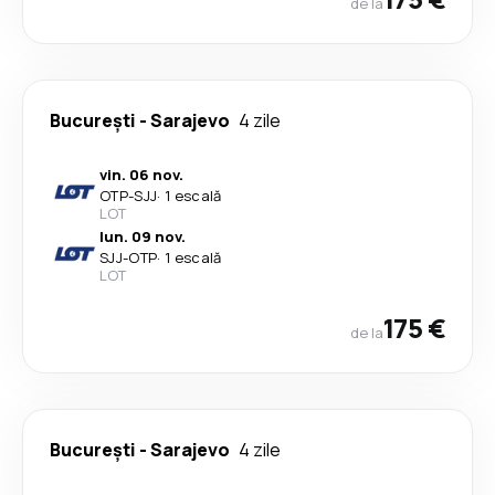
de la
București
-
Sarajevo
4 zile
vin. 06 nov.
OTP
-
SJJ
·
1 escală
LOT
lun. 09 nov.
SJJ
-
OTP
·
1 escală
LOT
175 €
de la
București
-
Sarajevo
4 zile