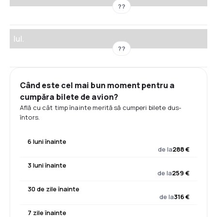
??
Iul.
??
Când este cel mai bun moment pentru a
cumpăra bilete de avion?
Află cu cât timp înainte merită să cumperi bilete dus-
întors.
6 luni înainte
de la
288 €
3 luni înainte
de la
259 €
30 de zile înainte
de la
316 €
7 zile înainte