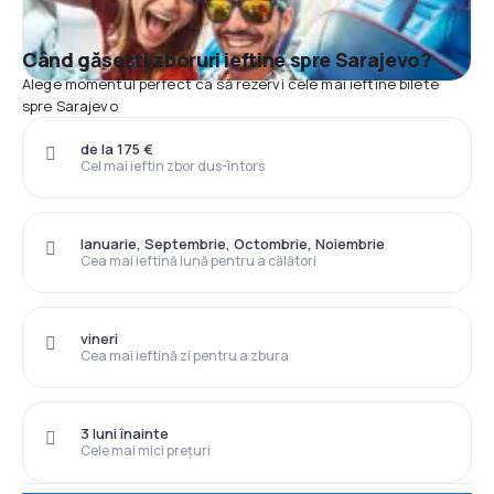
Când găsești zboruri ieftine spre Sarajevo?
Alege momentul perfect ca să rezervi cele mai ieftine bilete
spre Sarajevo
de la 175 €
Cel mai ieftin zbor dus-întors
Ianuarie, Septembrie, Octombrie, Noiembrie
Cea mai ieftină lună pentru a călători
vineri
Cea mai ieftină zi pentru a zbura
3 luni înainte
Cele mai mici prețuri