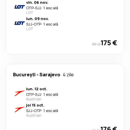
vin. 06 nov.
OTP
-
SJJ
·
1 escală
LOT
lun. 09 nov.
SJJ
-
OTP
·
1 escală
LOT
175 €
de la
București
-
Sarajevo
4 zile
lun. 12 oct.
OTP
-
SJJ
·
1 escală
Austrian
joi 15 oct.
SJJ
-
OTP
·
1 escală
Austrian
176 €