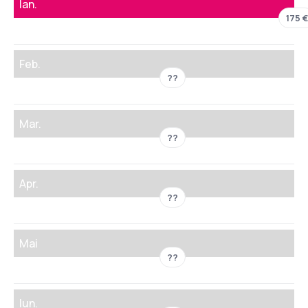
Ian.
175 €
Feb.
??
Mar.
??
Apr.
??
Mai
??
Iun.