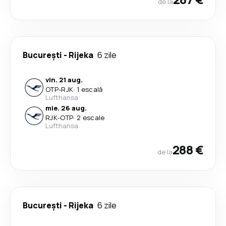
de la
București
-
Rijeka
6 zile
vin. 21 aug.
OTP
-
RJK
·
1 escală
Lufthansa
mie. 26 aug.
RJK
-
OTP
·
2 escale
Lufthansa
288 €
de la
București
-
Rijeka
6 zile