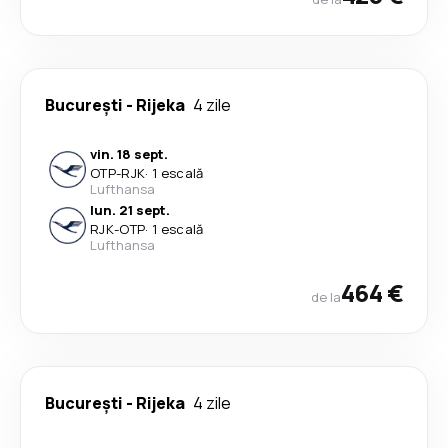
București
-
Rijeka
4 zile
vin. 18 sept.
OTP
-
RJK
·
1 escală
Lufthansa
lun. 21 sept.
RJK
-
OTP
·
1 escală
Lufthansa
464 €
de la
București
-
Rijeka
4 zile