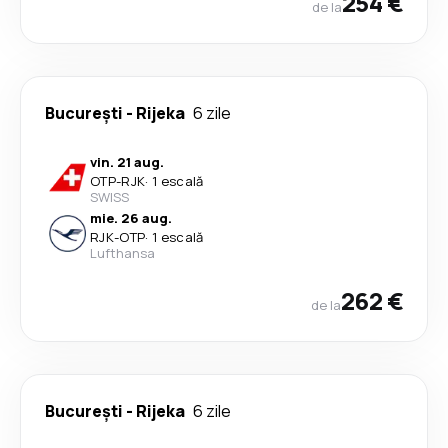
254 €
de la
București
-
Rijeka
6 zile
vin. 21 aug.
OTP
-
RJK
·
1 escală
SWISS
mie. 26 aug.
RJK
-
OTP
·
1 escală
Lufthansa
262 €
de la
București
-
Rijeka
6 zile