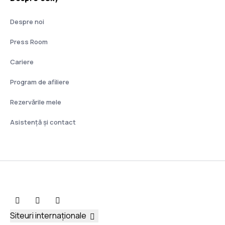
Despre noi
Press Room
Cariere
Program de afiliere
Rezervările mele
Asistenţă şi contact
Siteuri internaționale