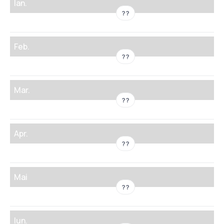
Ian.
??
Feb.
??
Mar.
??
Apr.
??
Mai
??
Iun.