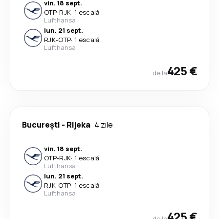
vin. 18 sept.
OTP
-
RJK
·
1 escală
Lufthansa
lun. 21 sept.
RJK
-
OTP
·
1 escală
Lufthansa
425 €
de la
București
-
Rijeka
4 zile
vin. 18 sept.
OTP
-
RJK
·
1 escală
Lufthansa
lun. 21 sept.
RJK
-
OTP
·
1 escală
Lufthansa
425 €
de la