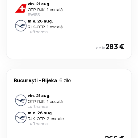
vin. 21 aug.
OTP
-
RJK
·
1 escală
SWISS
mie. 26 aug.
RJK
-
OTP
·
1 escală
Lufthansa
283 €
de la
București
-
Rijeka
6 zile
vin. 21 aug.
OTP
-
RJK
·
1 escală
Lufthansa
mie. 26 aug.
RJK
-
OTP
·
2 escale
Lufthansa