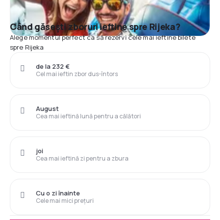
Când găsești zboruri ieftine spre Rijeka?
Alege momentul perfect ca să rezervi cele mai ieftine bilete
spre Rijeka
de la 232 €
Cel mai ieftin zbor dus-întors
August
Cea mai ieftină lună pentru a călători
joi
Cea mai ieftină zi pentru a zbura
Cu o zi înainte
Cele mai mici prețuri