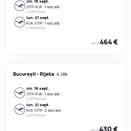
vin. 18 sept.
OTP
-
RJK
·
1 escală
Lufthansa
lun. 21 sept.
RJK
-
OTP
·
1 escală
Lufthansa
464 €
de la
București
-
Rijeka
4 zile
vin. 18 sept.
OTP
-
RJK
·
1 escală
Lufthansa
lun. 21 sept.
RJK
-
OTP
·
2 escale
Lufthansa
430 €
de la