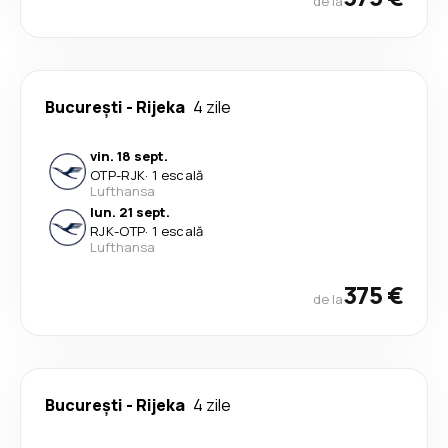
de la
București
-
Rijeka
4 zile
vin. 18 sept.
OTP
-
RJK
·
1 escală
Lufthansa
lun. 21 sept.
RJK
-
OTP
·
1 escală
Lufthansa
375 €
de la
București
-
Rijeka
4 zile