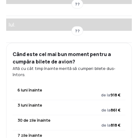
??
Iul.
??
Când este cel mai bun moment pentru a
cumpăra bilete de avion?
Află cu cât timp înainte merită să cumperi bilete dus-
întors.
6 luni înainte
de la
918 €
3 luni înainte
de la
861 €
30 de zile înainte
de la
818 €
7 zile înainte