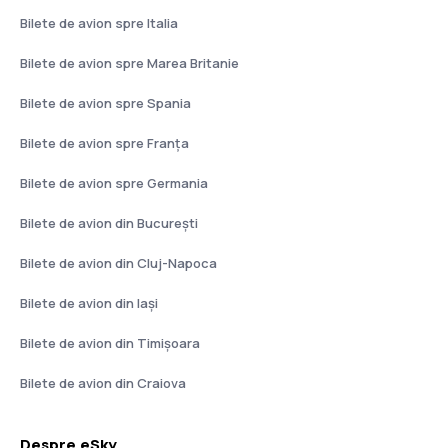
Bilete de avion spre Italia
Bilete de avion spre Marea Britanie
Bilete de avion spre Spania
Bilete de avion spre Franţa
Bilete de avion spre Germania
Bilete de avion din București
Bilete de avion din Cluj-Napoca
Bilete de avion din Iași
Bilete de avion din Timișoara
Bilete de avion din Craiova
Despre eSky