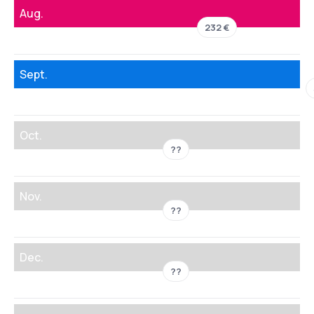
Aug.
232 €
Sept.
Oct.
??
Nov.
??
Dec.
??