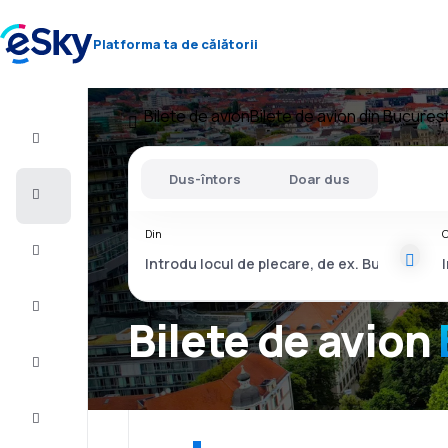
Platforma ta de călătorii
Bilete de avion
Bilete de avion din Bucureșt
Zbor+Hotel
Dus-întors
Doar dus
Bilete
de
avion
Din
C
Vacanţe
Vară
2026
Bilete de avion
Iarnă
2026/27
Last
minute