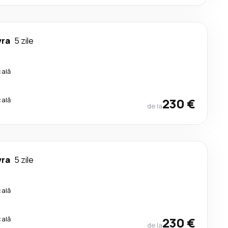
vra
5 zile
cală
cală
230 €
de la
vra
5 zile
cală
cală
230 €
de la