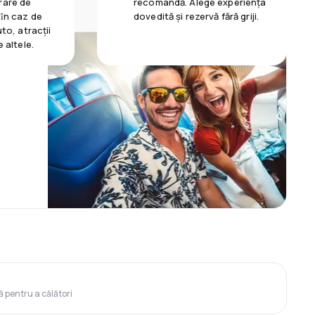
rare de
recomandă. Alege experiența
 ȋn caz de
dovedită și rezervă fără griji.
uto, atracții
e altele.
ă pentru a călători