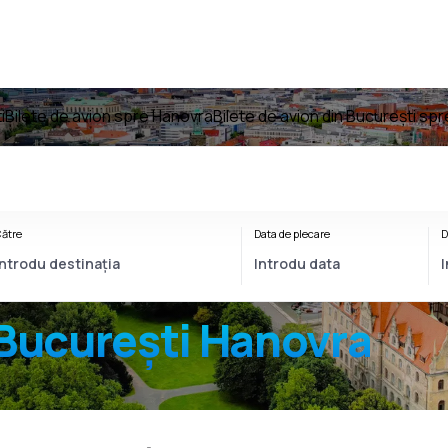
i
Bilete de avion spre Hanovra
Bilete de avion din București sp
ătre
Data de plecare
D
București Hanovra