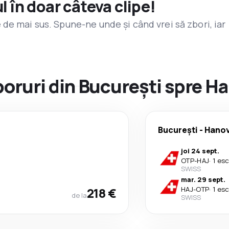
l în doar câteva clipe!
de mai sus. Spune-ne unde și când vrei să zbori, iar
zboruri din București spre H
București
-
Hano
joi 24 sept.
OTP
-
HAJ
·
1 es
SWISS
mar. 29 sept.
218 €
HAJ
-
OTP
·
1 es
de la
SWISS