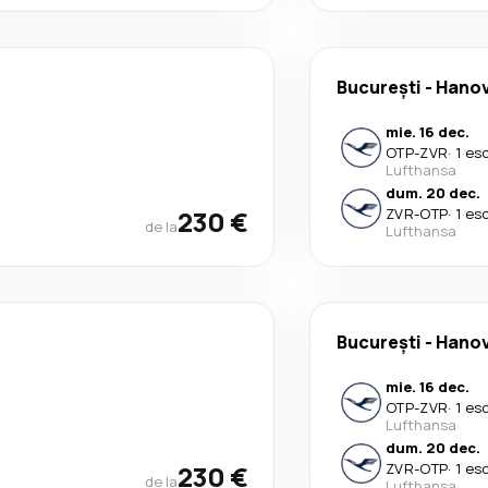
București
-
Hano
mie. 16 dec.
OTP
-
ZVR
·
1 es
Lufthansa
dum. 20 dec.
230 €
ZVR
-
OTP
·
1 es
de la
Lufthansa
București
-
Hano
mie. 16 dec.
OTP
-
ZVR
·
1 es
Lufthansa
dum. 20 dec.
230 €
ZVR
-
OTP
·
1 es
de la
Lufthansa