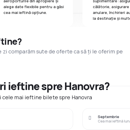
aeroporturile din apropiere și
suplimentare: asigu
alege date flexibile pentru a găsi
călătorie, asigurare
cea mai ieftină opțiune.
anulare, închirieri a
la destinaţie și mult
ftine?
are zi comparăm sute de oferte ca să ți le oferim pe
i ieftine spre Hanovra?
 cele mai ieftine bilete spre Hanovra
Septembrie
Cea mai ieftină lun