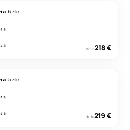
vra
6 zile
cală
cală
218 €
de la
vra
5 zile
cală
cală
219 €
de la