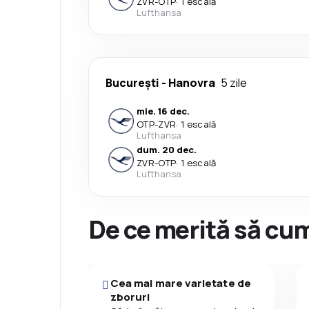
ZVR
-
OTP
·
1 escală
Lufthansa
București
-
Hanovra
5 zile
mie. 16 dec.
OTP
-
ZVR
·
1 escală
Lufthansa
dum. 20 dec.
ZVR
-
OTP
·
1 escală
Lufthansa
De ce merită să cum
Cea mai mare varietate de
zboruri