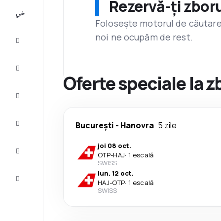
Rezervă-ți zboru
All-
inclusive
Folosește motorul de căutare 
noi ne ocupăm de rest.
City
Break
Cazare
Oferte speciale la 
Oferte
Finalizează
București
-
Hanovra
5 zile
călătoria
joi 08 oct.
Inspiraţie şi
OTP
-
HAJ
·
1 escală
recomandări
SWISS
lun. 12 oct.
Servicii
HAJ
-
OTP
·
1 escală
clienți
SWISS