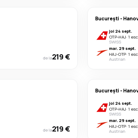
București
-
Hano
joi 24 sept.
OTP
-
HAJ
·
1 es
SWISS
mar. 29 sept.
219 €
HAJ
-
OTP
·
1 es
de la
Austrian
București
-
Hano
joi 24 sept.
OTP
-
HAJ
·
1 es
SWISS
mar. 29 sept.
219 €
HAJ
-
OTP
·
1 es
de la
Austrian