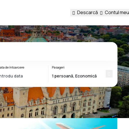
Descarcă
Contul meu
re Hanovra
ata de întoarcere
Pasageri