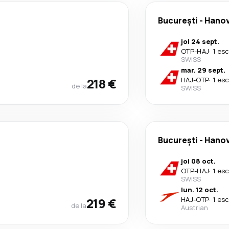
București
-
Hano
joi 24 sept.
OTP
-
HAJ
·
1 es
SWISS
mar. 29 sept.
218 €
HAJ
-
OTP
·
1 es
de la
SWISS
București
-
Hano
joi 08 oct.
OTP
-
HAJ
·
1 es
SWISS
lun. 12 oct.
219 €
HAJ
-
OTP
·
1 es
de la
Austrian