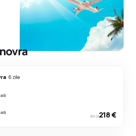
anovra
vra
6 zile
cală
cală
218 €
de la