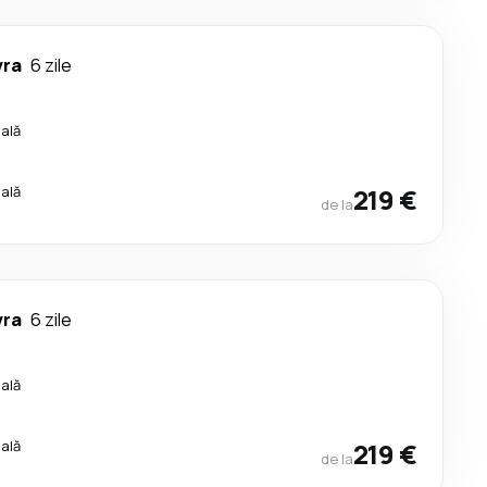
vra
6 zile
cală
cală
219 €
de la
vra
6 zile
cală
cală
219 €
de la