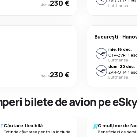
230 €
ZVR
-
OTP
·
1 es
de la
Lufthansa
București
-
Hano
mie. 16 dec.
OTP
-
ZVR
·
1 es
Lufthansa
dum. 20 dec.
230 €
ZVR
-
OTP
·
1 es
de la
Lufthansa
peri bilete de avion pe eSk
Căutare flexibilă
O mulțime de faci
Extinde căutarea pentru a include
Beneficiezi de servic