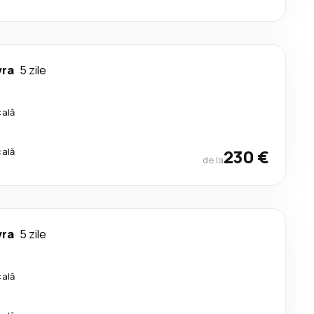
vra
5 zile
cală
cală
230 €
de la
vra
5 zile
cală