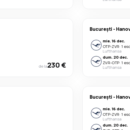
București
-
Hano
mie. 16 dec.
OTP
-
ZVR
·
1 es
Lufthansa
dum. 20 dec.
230 €
ZVR
-
OTP
·
1 es
de la
Lufthansa
București
-
Hano
mie. 16 dec.
OTP
-
ZVR
·
1 es
Lufthansa
dum. 20 dec.