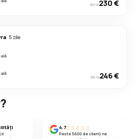
cală
230 €
de la
vra
5 zile
cală
cală
246 €
de la
y?
lități
4.7
ii
Peste 5600 de clienți ne