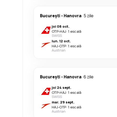
București
-
Hanovra
5 zile
joi 08 oct.
OTP
-
HAJ
·
1 escală
SWISS
lun. 12 oct.
HAJ
-
OTP
·
1 escală
Austrian
București
-
Hanovra
6 zile
joi 24 sept.
OTP
-
HAJ
·
1 escală
SWISS
mar. 29 sept.
HAJ
-
OTP
·
1 escală
Austrian