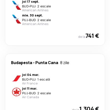
joi 17 sept.
BUD
-
PUJ
·
2 escale
American Airlines
mie. 30 sept.
PUJ
-
BUD
·
2 escale
American Airlines
741 €
de la
Budapesta
-
Punta Cana
8 zile
joi 04 mar.
BUD
-
PUJ
·
1 escală
Air France
joi 11 mar.
PUJ
-
BUD
·
2 escale
Air Canada
1.304 €
de la