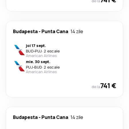
de la
Budapesta
-
Punta Cana
14 zile
joi 17 sept.
BUD
-
PUJ
·
2 escale
American Airlines
mie. 30 sept.
PUJ
-
BUD
·
2 escale
American Airlines
741 €
de la
Budapesta
-
Punta Cana
14 zile