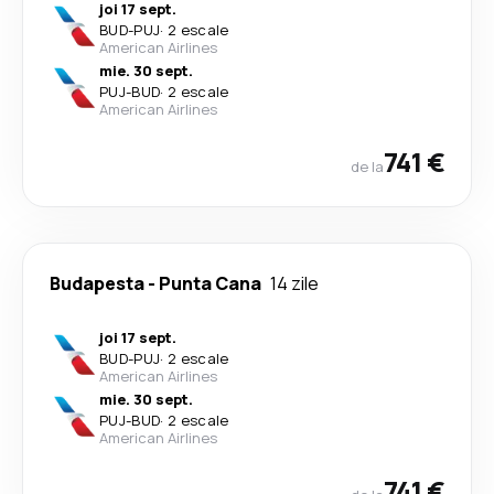
joi 17 sept.
BUD
-
PUJ
·
2 escale
American Airlines
mie. 30 sept.
PUJ
-
BUD
·
2 escale
American Airlines
741 €
de la
Budapesta
-
Punta Cana
14 zile
joi 17 sept.
BUD
-
PUJ
·
2 escale
American Airlines
mie. 30 sept.
PUJ
-
BUD
·
2 escale
American Airlines
741 €