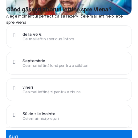
Când găsești zboruri ieftine spre Viena?
Alege momentul perfect ca să rezervi cele mai ieftine bilete
spre Viena
de la 46 €
Cel mai ieftin zbor dus-întors
Septembrie
Cea mai ieftină lună pentru a călători
vineri
Cea mai ieftină zi pentru a zbura
30 de zile înainte
Cele mai mici prețuri
Aug.