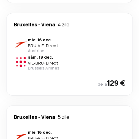
Bruxelles
-
Viena
4 zile
mie. 16 dec.
BRU
-
VIE
·
Direct
Austrian
sâm. 19 dec.
VIE
-
BRU
·
Direct
Brussels Airlines
129 €
de la
Bruxelles
-
Viena
5 zile
mie. 16 dec.
BRU
-
VIE
·
Direct