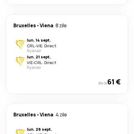
Bruxelles
-
Viena
8 zile
lun. 14 sept.
CRL
-
VIE
·
Direct
Ryanair
lun. 21 sept.
VIE
-
CRL
·
Direct
Ryanair
61 €
de la
Bruxelles
-
Viena
4 zile
lun. 28 sept.