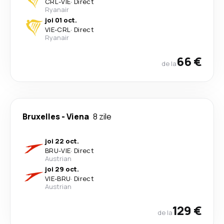
CRL
-
VIE
·
Direct
Ryanair
joi 01 oct.
VIE
-
CRL
·
Direct
Ryanair
66 €
de la
Bruxelles
-
Viena
8 zile
joi 22 oct.
BRU
-
VIE
·
Direct
Austrian
joi 29 oct.
VIE
-
BRU
·
Direct
Austrian
129 €
de la