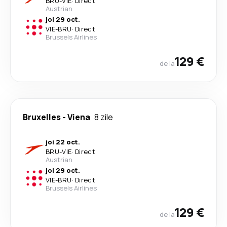
BRU
-
VIE
·
Direct
Austrian
joi 29 oct.
VIE
-
BRU
·
Direct
Brussels Airlines
129 €
de la
Bruxelles
-
Viena
8 zile
joi 22 oct.
BRU
-
VIE
·
Direct
Austrian
joi 29 oct.
VIE
-
BRU
·
Direct
Brussels Airlines
129 €
de la