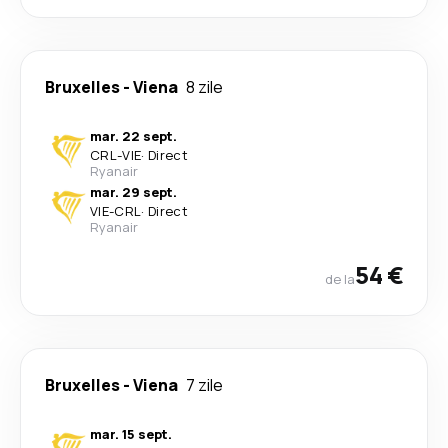
Bruxelles
-
Viena
8 zile
mar. 22 sept.
CRL
-
VIE
·
Direct
Ryanair
mar. 29 sept.
VIE
-
CRL
·
Direct
Ryanair
54 €
de la
Bruxelles
-
Viena
7 zile
mar. 15 sept.