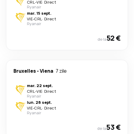
CRL
-
VIE
·
Direct
Ryanair
mar. 15 sept.
VIE
-
CRL
·
Direct
Ryanair
52 €
de la
Bruxelles
-
Viena
7 zile
mar. 22 sept.
CRL
-
VIE
·
Direct
Ryanair
lun. 28 sept.
VIE
-
CRL
·
Direct
Ryanair
53 €
de la