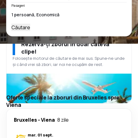
Pasageri
Căutare
Rezervă-ți zborul în doar câteva
clipe!
Folosește motorul de căutare de mai sus. Spune-ne unde
și când vrei să zbori, iar noi ne ocupăm de rest.
Oferte speciale la zboruri din Bruxelles spre
Viena
Bruxelles
-
Viena
8 zile
mar. 01 sept.