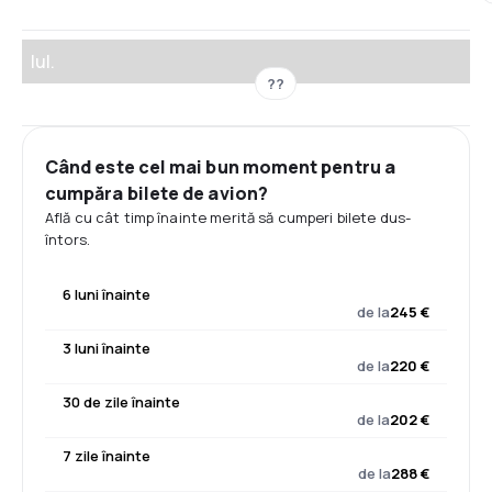
Iul.
??
Când este cel mai bun moment pentru a
cumpăra bilete de avion?
Află cu cât timp înainte merită să cumperi bilete dus-
întors.
6 luni înainte
de la
245 €
3 luni înainte
de la
220 €
30 de zile înainte
de la
202 €
7 zile înainte
de la
288 €