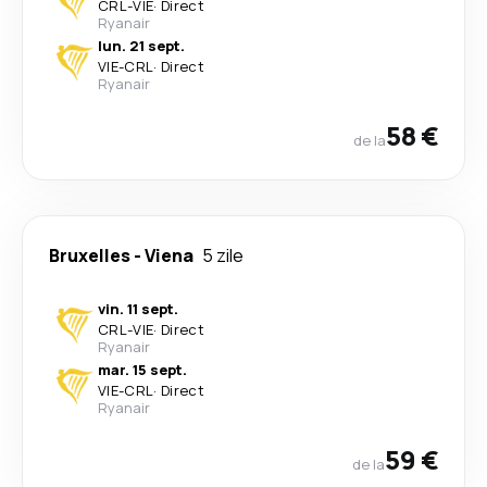
CRL
-
VIE
·
Direct
Ryanair
lun. 21 sept.
VIE
-
CRL
·
Direct
Ryanair
58 €
de la
Bruxelles
-
Viena
5 zile
vin. 11 sept.
CRL
-
VIE
·
Direct
Ryanair
mar. 15 sept.
VIE
-
CRL
·
Direct
Ryanair
59 €
de la