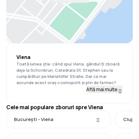
Viena
Toată lumea știe: când spui Viena, gândul îți zboară
deja la Schonbrun, Catedrala St. Stephen sau la
cumpărături pe Mariahilfer Straße. Dar ce mai
ascunde acest oraș cosmopolit și plin de farmec?
Află mai multe
Cele mai populare zboruri spre Viena
București - Viena
Cluj-N