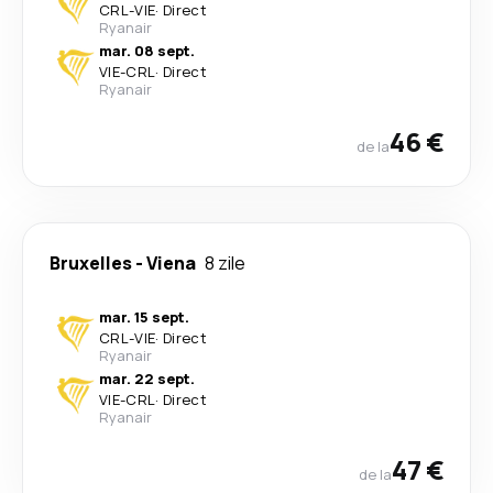
CRL
-
VIE
·
Direct
Ryanair
mar. 08 sept.
VIE
-
CRL
·
Direct
Ryanair
46 €
de la
Bruxelles
-
Viena
8 zile
mar. 15 sept.
CRL
-
VIE
·
Direct
Ryanair
mar. 22 sept.
VIE
-
CRL
·
Direct
Ryanair
47 €
de la