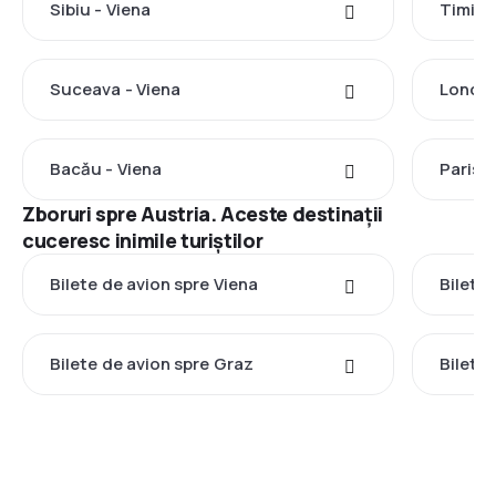
Sibiu - Viena
Timișo
Suceava - Viena
Londra
Bacău - Viena
Paris -
Zboruri spre Austria. Aceste destinații
cuceresc inimile turiștilor
Bilete de avion spre Viena
Bilete
Bilete de avion spre Graz
Bilete 