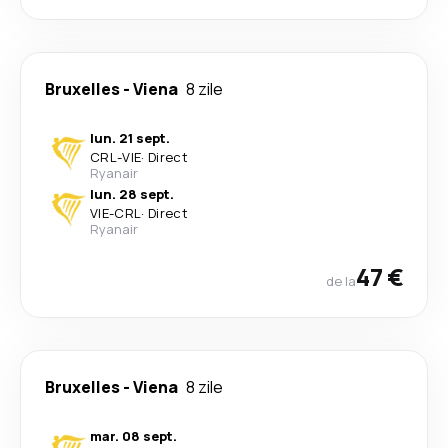
Bruxelles
-
Viena
8 zile
lun. 21 sept.
CRL
-
VIE
·
Direct
Ryanair
lun. 28 sept.
VIE
-
CRL
·
Direct
Ryanair
47 €
de la
Bruxelles
-
Viena
8 zile
mar. 08 sept.