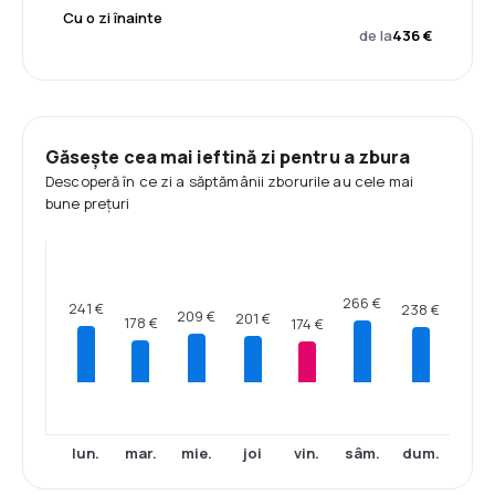
Cu o zi înainte
de la
436 €
Găsește cea mai ieftină zi pentru a zbura
Descoperă în ce zi a săptămânii zborurile au cele mai
bune prețuri
266 €
241 €
238 €
209 €
201 €
178 €
174 €
lun.
mar.
mie.
joi
vin.
sâm.
dum.