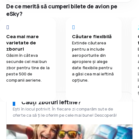
De ce merită să cumperi bilete de avion pe
eSky?
Cea mai mare
Căutare flexibilă
varietate de
Extinde căutarea
zboruri
pentru a include
Găsim în câteva
aeroporturile din
secunde cel mai bun
apropiere și alege
zbor pentru tine de la
date flexibile pentru
peste 500 de
a găsi cea mai ieftină
companii aeriene.
opțiune.
Cauți zboruri ieftine?
Ești în locul potrivit. În fiecare zi comparăm sute de
oferte ca să ți le oferim pe cele mai bune! Descoperă!