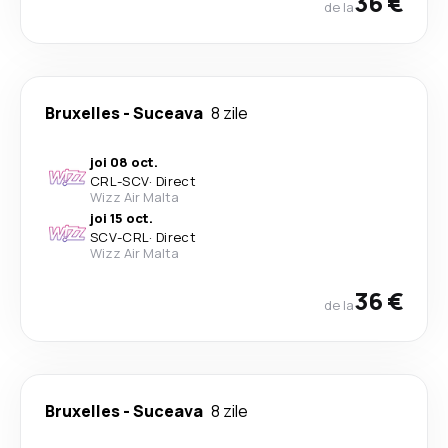
36 €
de la
Bruxelles
-
Suceava
8 zile
joi 08 oct.
CRL
-
SCV
·
Direct
Wizz Air Malta
joi 15 oct.
SCV
-
CRL
·
Direct
Wizz Air Malta
36 €
de la
Bruxelles
-
Suceava
8 zile