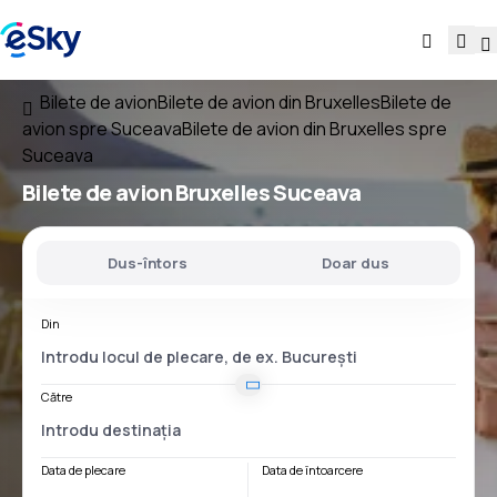
Bilete de avion
Bilete de avion din Bruxelles
Bilete de
avion spre Suceava
Bilete de avion din Bruxelles spre
Suceava
Bilete de avion
Bruxelles Suceava
Dus-întors
Doar dus
Din
Către
Data de plecare
Data de întoarcere