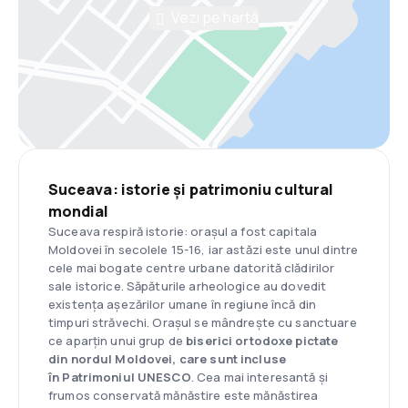
Vezi pe hartă
Suceava: istorie și patrimoniu cultural
mondial
Suceava respiră istorie: orașul a fost capitala
Moldovei în secolele 15-16, iar astăzi este unul dintre
cele mai bogate centre urbane datorită clădirilor
sale istorice. Săpăturile arheologice au dovedit
existența așezărilor umane în regiune încă din
timpuri străvechi. Orașul se mândrește cu sanctuare
ce aparțin unui grup de
biserici ortodoxe pictate
din nordul Moldovei, care sunt incluse
în Patrimoniul UNESCO
. Cea mai interesantă și
frumos conservată mănăstire este mănăstirea