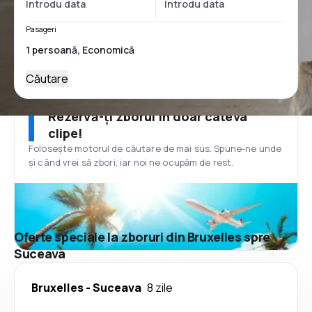
Pasageri
Căutare
Rezervă-ți zborul în doar câteva
clipe!
Folosește motorul de căutare de mai sus. Spune-ne unde
și când vrei să zbori, iar noi ne ocupăm de rest.
Oferte speciale la zboruri din Bruxelles spre
Suceava
Bruxelles
-
Suceava
8 zile