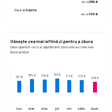
de la
385 €
Cu o zi înainte
de la
700 €
Găsește cea mai ieftină zi pentru a zbura
Descoperă în ce zi a săptămânii zborurile au cele mai
bune prețuri
191 €
184 €
176 €
172 €
171 €
161 €
148 €
lun.
mar.
mie.
joi
vin.
sâm.
dum.