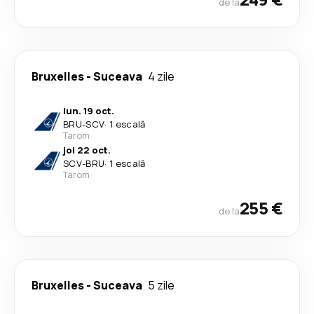
de la
Bruxelles
-
Suceava
4 zile
lun. 19 oct.
BRU
-
SCV
·
1 escală
Tarom
joi 22 oct.
SCV
-
BRU
·
1 escală
Tarom
255 €
de la
Bruxelles
-
Suceava
5 zile