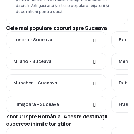
dacică. Veți găsi aici și straie populare, bijuterii și
decorațiuni pentru casă.
Cele mai populare zboruri spre Suceava
Londra - Suceava
Bucure
Milano - Suceava
Memmi
Munchen - Suceava
Dublin
Timișoara - Suceava
Frankf
Zboruri spre România. Aceste destinații
cuceresc inimile turiștilor