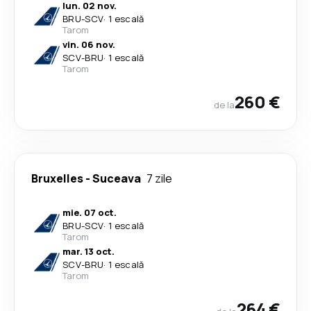
lun. 02 nov.
BRU
-
SCV
·
1 escală
Tarom
vin. 06 nov.
SCV
-
BRU
·
1 escală
Tarom
260 €
de la
Bruxelles
-
Suceava
7 zile
mie. 07 oct.
BRU
-
SCV
·
1 escală
Tarom
mar. 13 oct.
SCV
-
BRU
·
1 escală
Tarom
264 €