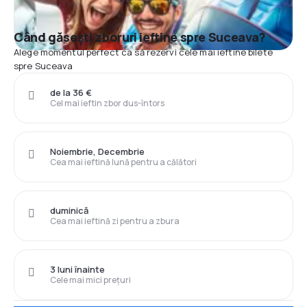
Când găsești zboruri ieftine spre Suceava?
Alege momentul perfect ca să rezervi cele mai ieftine bilete
spre Suceava
de la 36 €
Cel mai ieftin zbor dus-întors
Noiembrie, Decembrie
Cea mai ieftină lună pentru a călători
duminică
Cea mai ieftină zi pentru a zbura
3 luni înainte
Cele mai mici prețuri