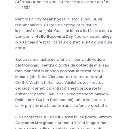
Sfântului Ioan cel Nou, cu fresce la exterior datând
din 1534.
Pentru un city break bogat în istoria locului, vă
recomandăm vizitarea obiectivelor turistice
împreună cu un ghid. Cea mai bună ofertă este cea a
companiei
Hello Bucovina Day Tours
– puteți alege
o rută deja prestabilită sau o puteți ajusta după cum
doriți.
Suceava are multe de oferit din punct de vedere
gastronomic: pentru o porție de cotlet de miel sau
rață marinată în anason poposiți la restaurantul
Mosaik (str. Sofia Vicoveanca), la restaurantul
Centru Vechi (str. Bumbac Vasile) puteți încerca
delicioșii cârnați picanți românești și coaste la
grătar, iar pentru îndulcire vă recomandăm Maison
Delice (str. Curtea Domnească), unde veți putea
servi prăjituri în atmosfera unei cafenele cochete.
O vacanță fără suveniruri? Asta nu se poate! Vizitați
Ceramica Marginea
, cunoscută în întreaga lume
pentru vasele din ceramică neagră, o moștenire