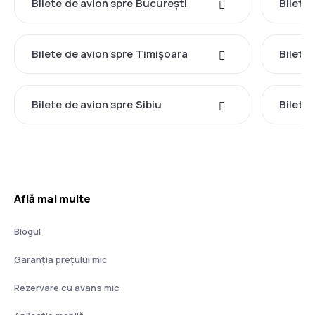
Bilete de avion spre București
Bilete 
Bilete de avion spre Timișoara
Bilete
Bilete de avion spre Sibiu
Bilete
Află mai multe
Blogul
Garanția prețului mic
Rezervare cu avans mic