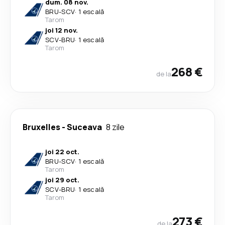
dum. 08 nov.
BRU
-
SCV
·
1 escală
Tarom
joi 12 nov.
SCV
-
BRU
·
1 escală
Tarom
268 €
de la
Bruxelles
-
Suceava
8 zile
joi 22 oct.
BRU
-
SCV
·
1 escală
Tarom
joi 29 oct.
SCV
-
BRU
·
1 escală
Tarom
273 €
de la