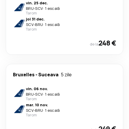
vin. 25 dec.
BRU
-
SCV
·
1 escală
Tarom
joi 31 dec.
SCV
-
BRU
·
1 escală
Tarom
248 €
de la
Bruxelles
-
Suceava
5 zile
vin. 06 nov.
BRU
-
SCV
·
1 escală
Tarom
mar. 10 nov.
SCV
-
BRU
·
1 escală
Tarom
249 €