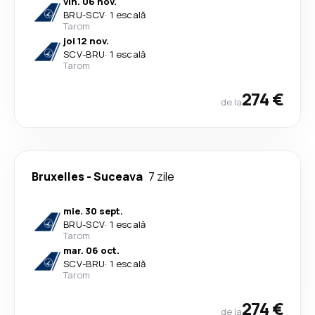
vin. 06 nov.
BRU
-
SCV
·
1 escală
Tarom
joi 12 nov.
SCV
-
BRU
·
1 escală
Tarom
274 €
de la
Bruxelles
-
Suceava
7 zile
mie. 30 sept.
BRU
-
SCV
·
1 escală
Tarom
mar. 06 oct.
SCV
-
BRU
·
1 escală
Tarom
274 €
de la