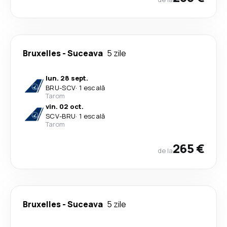
Bruxelles
-
Suceava
5 zile
lun. 28 sept.
BRU
-
SCV
·
1 escală
Tarom
vin. 02 oct.
SCV
-
BRU
·
1 escală
Tarom
265 €
de la
Bruxelles
-
Suceava
5 zile