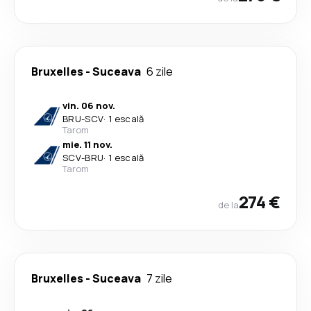
Bruxelles
-
Suceava
6 zile
vin. 06 nov.
BRU
-
SCV
·
1 escală
Tarom
mie. 11 nov.
SCV
-
BRU
·
1 escală
Tarom
274 €
de la
Bruxelles
-
Suceava
7 zile