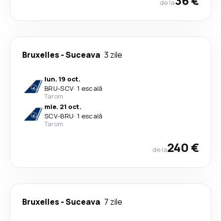
36 €
de la
Bruxelles
-
Suceava
3 zile
lun. 19 oct.
BRU
-
SCV
·
1 escală
Tarom
mie. 21 oct.
SCV
-
BRU
·
1 escală
Tarom
240 €
de la
Bruxelles
-
Suceava
7 zile