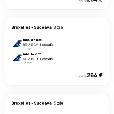
de la
Bruxelles
-
Suceava
8 zile
mie. 07 oct.
BRU
-
SCV
·
1 escală
Tarom
mie. 14 oct.
SCV
-
BRU
·
1 escală
Tarom
264 €
de la
Bruxelles
-
Suceava
5 zile