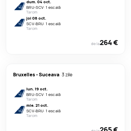
dum. 04 oct.
BRU
-
SCV
·
1 escală
Tarom
joi 08 oct.
SCV
-
BRU
·
1 escală
Tarom
264 €
de la
Bruxelles
-
Suceava
3 zile
lun. 19 oct.
BRU
-
SCV
·
1 escală
Tarom
mie. 21 oct.
SCV
-
BRU
·
1 escală
Tarom
265 €
de la