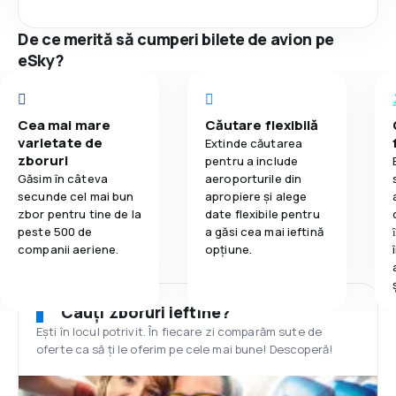
De ce merită să cumperi bilete de avion pe
eSky?
Cea mai mare
Căutare flexibilă
varietate de
Extinde căutarea
zboruri
pentru a include
Găsim în câteva
aeroporturile din
secunde cel mai bun
apropiere și alege
zbor pentru tine de la
date flexibile pentru
peste 500 de
a găsi cea mai ieftină
companii aeriene.
opțiune.
Cauți zboruri ieftine?
Ești în locul potrivit. În fiecare zi comparăm sute de
oferte ca să ți le oferim pe cele mai bune! Descoperă!