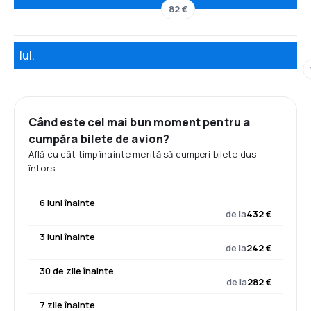
82 €
Iul.
Când este cel mai bun moment pentru a
cumpăra bilete de avion?
Află cu cât timp înainte merită să cumperi bilete dus-
întors.
6 luni înainte
de la
432 €
3 luni înainte
de la
242 €
30 de zile înainte
de la
282 €
7 zile înainte