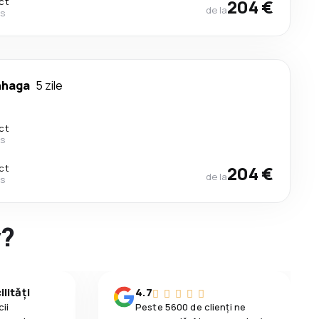
ct
204 €
de la
es
nhaga
5 zile
ct
es
ct
204 €
de la
es
y?
lități
4.7
ii
Peste 5600 de clienți ne