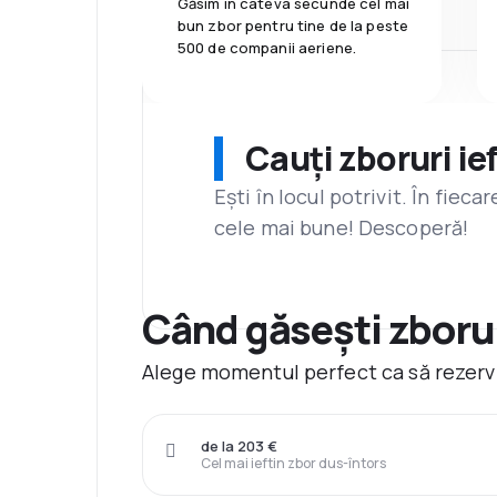
Găsim în câteva secunde cel mai
bun zbor pentru tine de la peste
500 de companii aeriene.
Cauți zboruri ie
Ești în locul potrivit. În fiec
cele mai bune! Descoperă!
Când găsești zboru
Alege momentul perfect ca să rezervi
de la 203 €
Cel mai ieftin zbor dus-întors