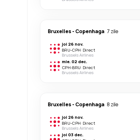
Bruxelles
-
Copenhaga
7 zile
joi 26 nov.
BRU
-
CPH
·
Direct
Brussels Airlines
mie. 02 dec.
CPH
-
BRU
·
Direct
Brussels Airlines
Bruxelles
-
Copenhaga
8 zile
joi 26 nov.
BRU
-
CPH
·
Direct
Brussels Airlines
joi 03 dec.