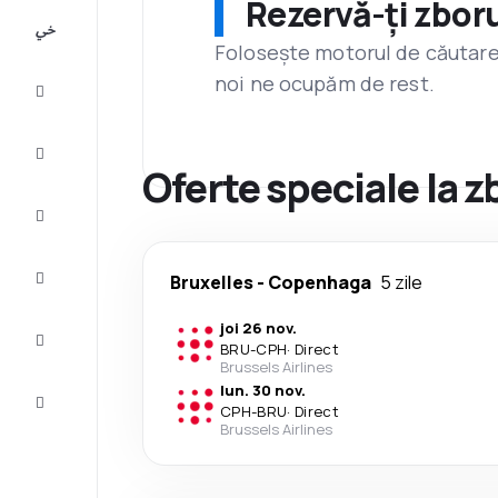
Rezervă-ți zboru
All-
inclusive
Folosește motorul de căutare 
noi ne ocupăm de rest.
City
Break
Cazare
Oferte speciale la 
Oferte
Finalizează
Bruxelles
-
Copenhaga
5 zile
călătoria
joi 26 nov.
Inspiraţie şi
BRU
-
CPH
·
Direct
recomandări
Brussels Airlines
lun. 30 nov.
Servicii
CPH
-
BRU
·
Direct
clienți
Brussels Airlines