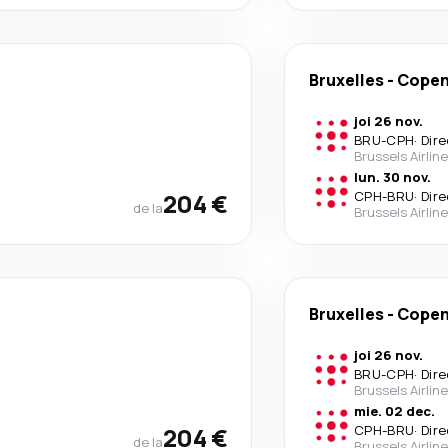
Bruxelles
-
Cope
joi 26 nov.
BRU
-
CPH
·
Dire
Brussels Airlin
lun. 30 nov.
204 €
CPH
-
BRU
·
Dire
de la
Brussels Airlin
Bruxelles
-
Cope
joi 26 nov.
BRU
-
CPH
·
Dire
Brussels Airlin
mie. 02 dec.
204 €
CPH
-
BRU
·
Dire
de la
Brussels Airlin