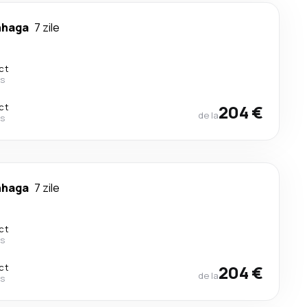
nhaga
7 zile
ct
es
ct
204 €
de la
es
nhaga
7 zile
ct
es
ct
204 €
de la
es