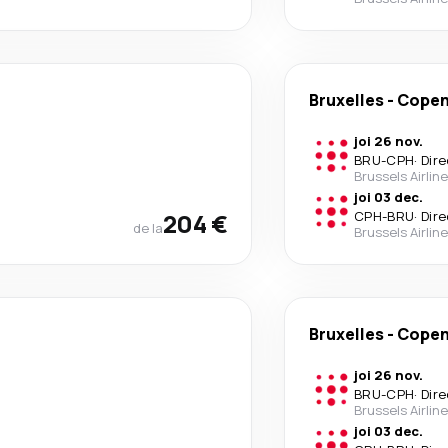
Bruxelles
-
Cope
joi 26 nov.
BRU
-
CPH
·
Dire
Brussels Airlin
joi 03 dec.
204 €
CPH
-
BRU
·
Dire
de la
Brussels Airlin
Bruxelles
-
Cope
joi 26 nov.
BRU
-
CPH
·
Dire
Brussels Airlin
joi 03 dec.