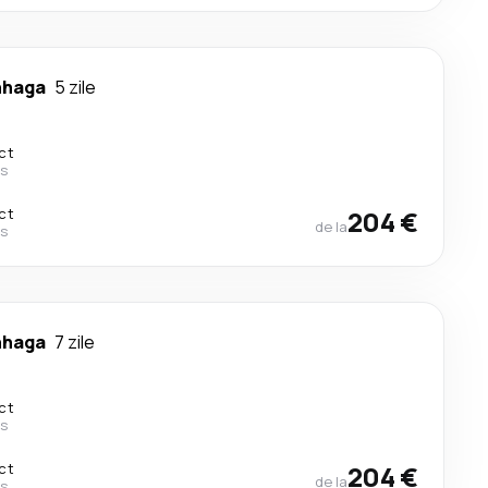
nhaga
5 zile
ct
es
ct
204 €
de la
es
nhaga
7 zile
ct
es
ct
204 €
de la
es