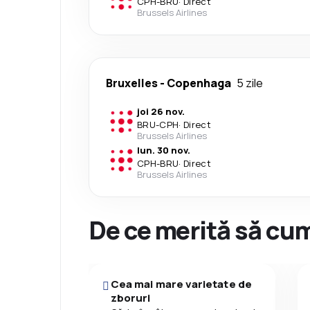
CPH
-
BRU
·
Direct
Brussels Airlines
Bruxelles
-
Copenhaga
5 zile
joi 26 nov.
BRU
-
CPH
·
Direct
Brussels Airlines
lun. 30 nov.
CPH
-
BRU
·
Direct
Brussels Airlines
De ce merită să cum
Cea mai mare varietate de
zboruri