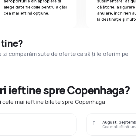
aeroporturile din apropiere și
suplimentare: asigu
alege date flexibile pentru a găsi
călătorie, asigurare
cea mai ieftină opțiune.
anulare, închirieri a
la destinaţie și mult
ftine?
are zi comparăm sute de oferte ca să ți le oferim pe
ri ieftine spre Copenhaga?
 cele mai ieftine bilete spre Copenhaga
August, Septembr
Cea mai ieftină lun