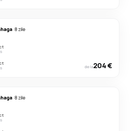
nhaga
8 zile
ct
es
ct
204 €
de la
es
nhaga
8 zile
ct
es