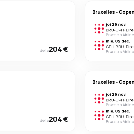
Bruxelles
-
Cope
joi 26 nov.
BRU
-
CPH
·
Dire
Brussels Airlin
mie. 02 dec.
204 €
CPH
-
BRU
·
Dire
de la
Brussels Airlin
Bruxelles
-
Cope
joi 26 nov.
BRU
-
CPH
·
Dire
Brussels Airlin
mie. 02 dec.
204 €
CPH
-
BRU
·
Dire
de la
Brussels Airlin