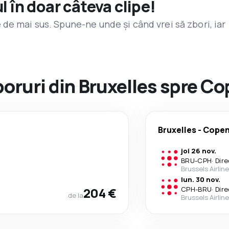
l în doar câteva clipe!
de mai sus. Spune-ne unde și când vrei să zbori, iar
zboruri din Bruxelles spre 
Bruxelles
-
Cope
joi 26 nov.
BRU
-
CPH
·
Dire
Brussels Airlin
lun. 30 nov.
204 €
CPH
-
BRU
·
Dire
de la
Brussels Airlin