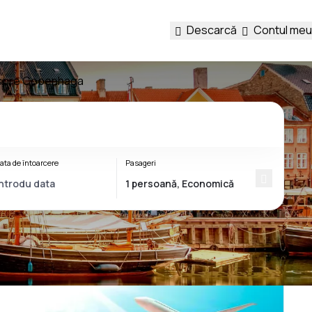
Descarcă
Contul meu
s spre Copenhaga
ata de întoarcere
Pasageri