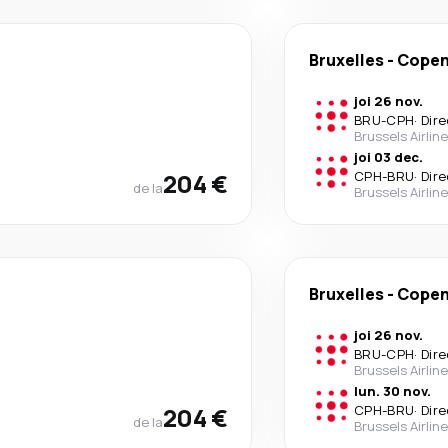
Bruxelles
-
Cope
joi 26 nov.
BRU
-
CPH
·
Dire
Brussels Airlin
joi 03 dec.
204 €
CPH
-
BRU
·
Dire
de la
Brussels Airlin
Bruxelles
-
Cope
joi 26 nov.
BRU
-
CPH
·
Dire
Brussels Airlin
lun. 30 nov.
204 €
CPH
-
BRU
·
Dire
de la
Brussels Airlin