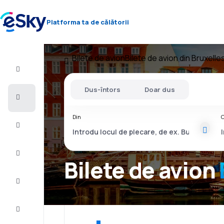
Platforma ta de călătorii
Bilete de avion
Bilete de avion din Bruxelle
Zbor+Hotel
Dus-întors
Doar dus
Bilete
de
avion
Din
C
Vacanţe
Vară
2026
Bilete de avion
Iarnă
2026/27
Last
minute