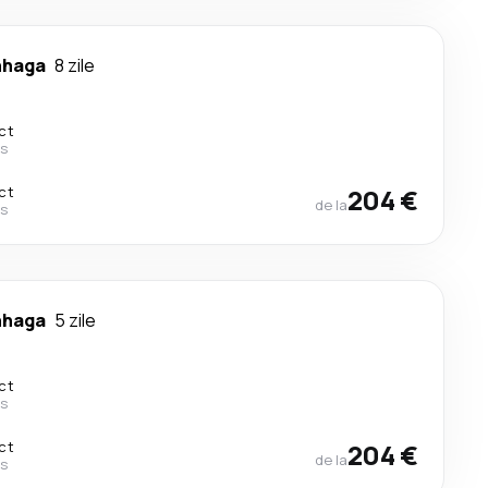
nhaga
8 zile
ct
es
ct
204 €
de la
es
nhaga
5 zile
ct
es
ct
204 €
de la
es