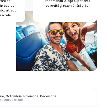
rare de
recomandă. Alege experiența
 ȋn caz de
dovedită și rezervă fără griji.
uto, atracții
e altele.
ie, Octombrie, Noiembrie, Decembrie
ă pentru a călători