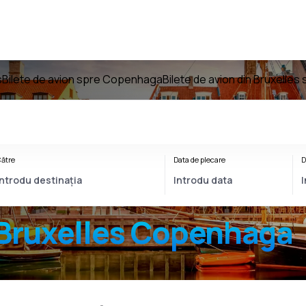
s
Bilete de avion spre Copenhaga
Bilete de avion din Bruxelle
ătre
Data de plecare
D
Bruxelles Copenhaga