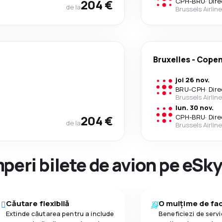
204 €
CPH
-
BRU
·
Dire
de la
Brussels Airlin
Bruxelles
-
Cope
joi 26 nov.
BRU
-
CPH
·
Dire
Brussels Airlin
lun. 30 nov.
204 €
CPH
-
BRU
·
Dire
de la
Brussels Airlin
peri bilete de avion pe eSk
Căutare flexibilă
O mulțime de faci
Extinde căutarea pentru a include
Beneficiezi de servic