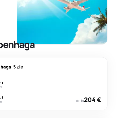
Copenhaga
nhaga
5 zile
ct
es
ct
204 €
de la
es