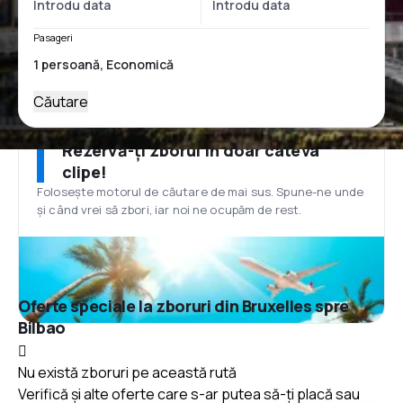
Pasageri
Căutare
Rezervă-ți zborul în doar câteva
clipe!
Folosește motorul de căutare de mai sus. Spune-ne unde
și când vrei să zbori, iar noi ne ocupăm de rest.
Oferte speciale la zboruri din Bruxelles spre
Bilbao
Nu există zboruri pe această rută
Verifică și alte oferte care s-ar putea să-ți placă sau