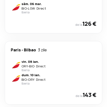
sâm. 06 mar.
BIO
-
LGW
·
Direct
Iberia
126 €
de la
Paris
-
Bilbao
3 zile
vin. 08 ian.
ORY
-
BIO
·
Direct
Iberia
dum. 10 ian.
BIO
-
ORY
·
Direct
Iberia
143 €
de la