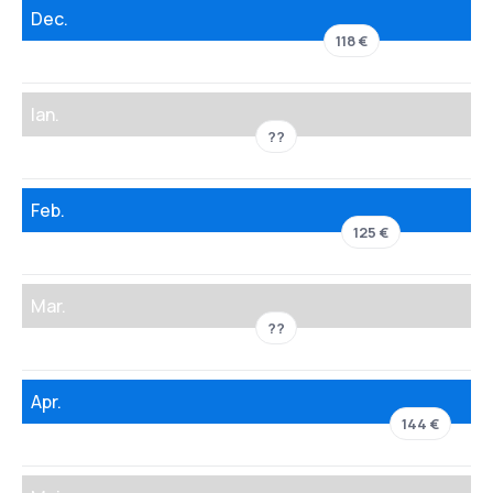
Dec.
118 €
Ian.
??
Feb.
125 €
Mar.
??
Apr.
144 €