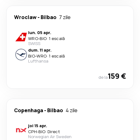
Wroclaw
-
Bilbao
7 zile
lun. 05 apr.
WRO
-
BIO
·
1 escală
SWISS
dum. 11 apr.
BIO
-
WRO
·
1 escală
Lufthansa
159 €
de la
Copenhaga
-
Bilbao
4 zile
joi 15 apr.
CPH
-
BIO
·
Direct
Norwegian Air Sweden