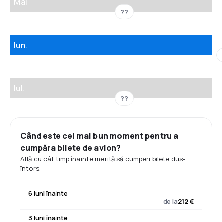
Mai
??
Iun.
Iul.
??
Când este cel mai bun moment pentru a
cumpăra bilete de avion?
Află cu cât timp înainte merită să cumperi bilete dus-
întors.
6 luni înainte
de la
212 €
3 luni înainte