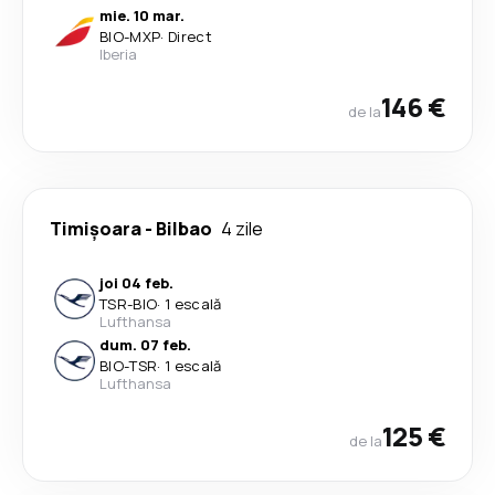
mie. 10 mar.
BIO
-
MXP
·
Direct
Iberia
146 €
de la
Timișoara
-
Bilbao
4 zile
joi 04 feb.
TSR
-
BIO
·
1 escală
Lufthansa
dum. 07 feb.
BIO
-
TSR
·
1 escală
Lufthansa
125 €
de la