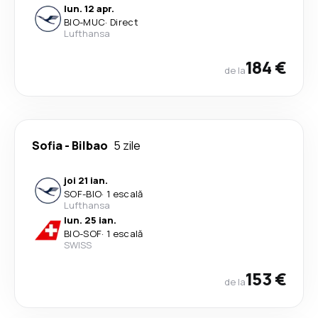
lun. 12 apr.
BIO
-
MUC
·
Direct
Lufthansa
184 €
de la
Sofia
-
Bilbao
5 zile
joi 21 ian.
SOF
-
BIO
·
1 escală
Lufthansa
lun. 25 ian.
BIO
-
SOF
·
1 escală
SWISS
153 €
de la