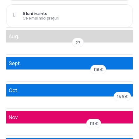
6 luni înainte
Cele mai mici prețuri
Aug.
??
Sept.
116 €
Oct.
149 €
Nov.
111 €