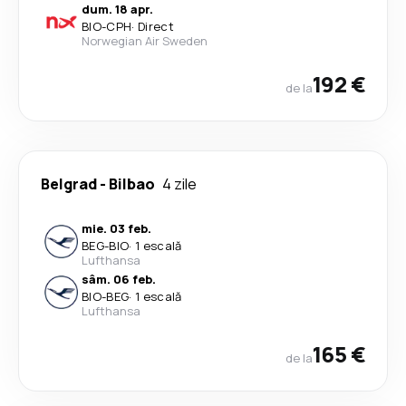
dum. 18 apr.
BIO
-
CPH
·
Direct
Norwegian Air Sweden
192 €
de la
Belgrad
-
Bilbao
4 zile
mie. 03 feb.
BEG
-
BIO
·
1 escală
Lufthansa
sâm. 06 feb.
BIO
-
BEG
·
1 escală
Lufthansa
165 €
de la