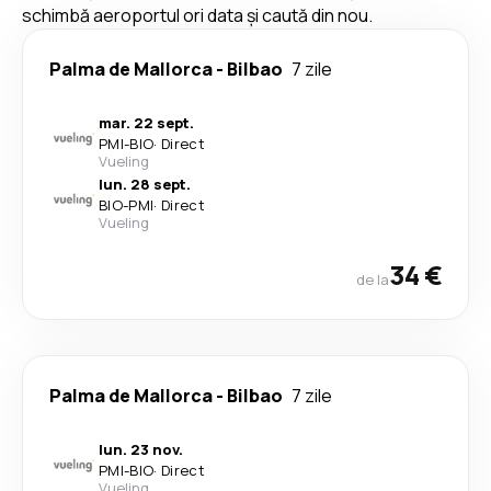
schimbă aeroportul ori data și caută din nou.
Palma de Mallorca
-
Bilbao
7 zile
mar. 22 sept.
PMI
-
BIO
·
Direct
Vueling
lun. 28 sept.
BIO
-
PMI
·
Direct
Vueling
34 €
de la
Palma de Mallorca
-
Bilbao
7 zile
lun. 23 nov.
PMI
-
BIO
·
Direct
Vueling