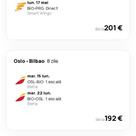
lun. 17 mai
BIO
-
PRG
·
Direct
Smart Wings
201 €
de la
Oslo
-
Bilbao
8 zile
mar. 15 iun.
OSL
-
BIO
·
1 escală
Iberia
mar. 22 iun.
BIO
-
OSL
·
1 escală
Iberia
192 €
de la