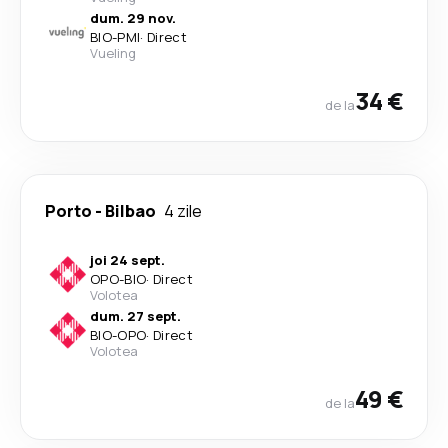
dum. 29 nov.
BIO
-
PMI
·
Direct
Vueling
34 €
de la
Porto
-
Bilbao
4 zile
joi 24 sept.
OPO
-
BIO
·
Direct
Volotea
dum. 27 sept.
BIO
-
OPO
·
Direct
Volotea
49 €
de la