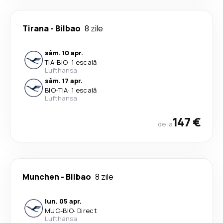
Tirana
-
Bilbao
8 zile
sâm. 10 apr.
TIA
-
BIO
·
1 escală
Lufthansa
sâm. 17 apr.
BIO
-
TIA
·
1 escală
Lufthansa
147 €
de la
Munchen
-
Bilbao
8 zile
lun. 05 apr.
MUC
-
BIO
·
Direct
Lufthansa