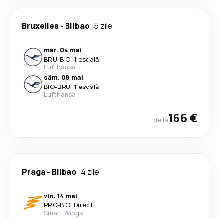
Bruxelles
-
Bilbao
5 zile
mar. 04 mai
BRU
-
BIO
·
1 escală
Lufthansa
sâm. 08 mai
BIO
-
BRU
·
1 escală
Lufthansa
166 €
de la
Praga
-
Bilbao
4 zile
vin. 14 mai
PRG
-
BIO
·
Direct
Smart Wings