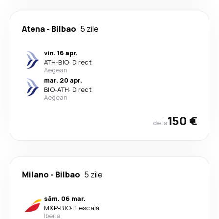
Atena
-
Bilbao
5 zile
vin. 16 apr.
ATH
-
BIO
·
Direct
Aegean
mar. 20 apr.
BIO
-
ATH
·
Direct
Aegean
150 €
de la
Milano
-
Bilbao
5 zile
sâm. 06 mar.
MXP
-
BIO
·
1 escală
Iberia