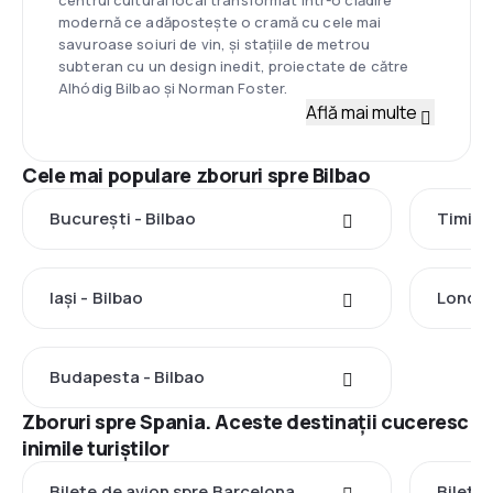
modernă ce adăpostește o cramă cu cele mai
savuroase soiuri de vin, și stațiile de metrou
subteran cu un design inedit, proiectate de către
Alhódig Bilbao și Norman Foster.
Află mai multe
Cele mai populare zboruri spre Bilbao
București - Bilbao
Timișo
Iași - Bilbao
Londra
Budapesta - Bilbao
Zboruri spre Spania. Aceste destinații cuceresc
inimile turiștilor
Bilete de avion spre Barcelona
Bilete