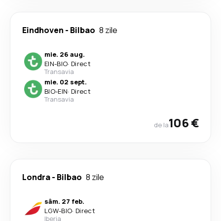
Eindhoven
-
Bilbao
8 zile
mie. 26 aug.
EIN
-
BIO
·
Direct
Transavia
mie. 02 sept.
BIO
-
EIN
·
Direct
Transavia
106 €
de la
Londra
-
Bilbao
8 zile
sâm. 27 feb.
LGW
-
BIO
·
Direct
Iberia