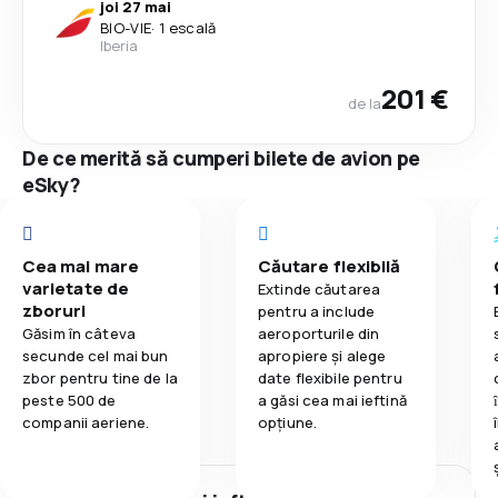
joi 27 mai
BIO
-
VIE
·
1 escală
Iberia
201 €
de la
De ce merită să cumperi bilete de avion pe
eSky?
Cea mai mare
Căutare flexibilă
varietate de
Extinde căutarea
zboruri
pentru a include
Găsim în câteva
aeroporturile din
secunde cel mai bun
apropiere și alege
zbor pentru tine de la
date flexibile pentru
peste 500 de
a găsi cea mai ieftină
companii aeriene.
opțiune.