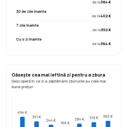
de la
384 €
30 de zile înainte
de la
402 €
7 zile înainte
de la
352 €
Cu o zi înainte
de la
364 €
Găsește cea mai ieftină zi pentru a zbura
Descoperă în ce zi a săptămânii zborurile au cele mai
bune prețuri
494 €
365 €
351 €
319 €
284 €
244 €
166 €