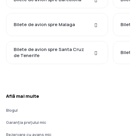
Bilete de avion spre Malaga
Bilete 
Bilete de avion spre Santa Cruz
Bilete 
de Tenerife
Află mai multe
Blogul
Garanția prețului mic
Rezervare cu avans mic