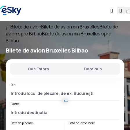
Bilete de avion
Bilete de avion din Bruxelles
Bilete de
avion spre Bilbao
Bilete de avion din Bruxelles spre
Bilbao
Bilete de avion
Bruxelles Bilbao
Dus-întors
Doar dus
Din
Către
Data de plecare
Data de întoarcere