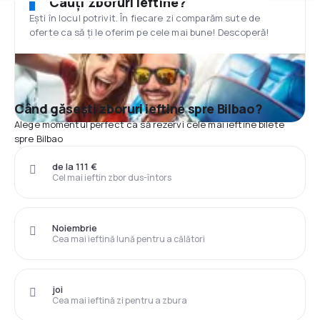
Cauți zboruri ieftine?
Ești în locul potrivit. În fiecare zi comparăm sute de
oferte ca să ți le oferim pe cele mai bune! Descoperă!
Când găsești zboruri ieftine spre Bilbao?
Alege momentul perfect ca să rezervi cele mai ieftine bilete
spre Bilbao
de la 111 €
Cel mai ieftin zbor dus-întors
Noiembrie
Cea mai ieftină lună pentru a călători
joi
Cea mai ieftină zi pentru a zbura