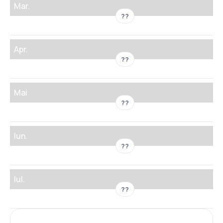
Mar.
??
Apr.
??
Mai
??
Iun.
??
Iul.
??