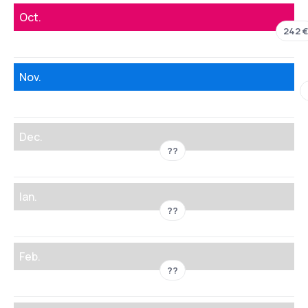
Oct.
242 €
Nov.
Dec.
??
Ian.
??
Feb.
??