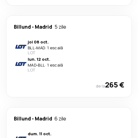
Billund
-
Madrid
5 zile
joi 08 oct.
BLL
-
MAD
·
1 escală
LOT
lun. 12 oct.
MAD
-
BLL
·
1 escală
LOT
265 €
de la
Billund
-
Madrid
6 zile
dum. 11 oct.