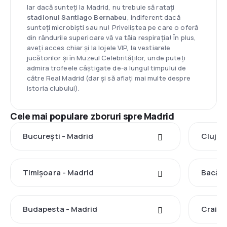
Iar dacă sunteți la Madrid, nu trebuie să ratați
stadionul Santiago Bernabeu
, indiferent dacă
sunteți microbiști sau nu! Priveliștea pe care o oferă
din rândurile superioare vă va tăia respirația! În plus,
aveți acces chiar și la lojele VIP, la vestiarele
jucătorilor și în Muzeul Celebrităților, unde puteți
admira trofeele câștigate de-a lungul timpului de
către Real Madrid (dar și să aflați mai multe despre
istoria clubului).
Cele mai populare zboruri spre Madrid
București - Madrid
Cluj-N
Timișoara - Madrid
Bacău 
Budapesta - Madrid
Craiov