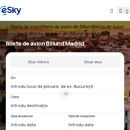
Bilete de avion
Bilete de avion din Billund
Bilete de avion
spre Madrid
Bilete de avion din Billund spre Madrid
Bilete de avion
Billund Madrid
Dus-întors
Doar dus
Din
Către
Data de plecare
Data de întoarcere