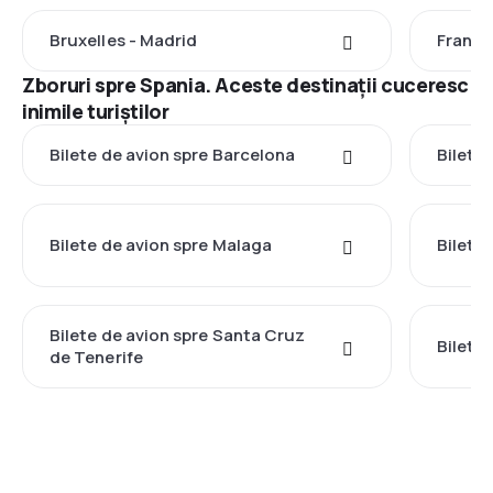
Bruxelles - Madrid
Frankf
Zboruri spre Spania. Aceste destinații cuceresc
inimile turiștilor
Bilete de avion spre Barcelona
Bilete
Bilete de avion spre Malaga
Bilete 
Bilete de avion spre Santa Cruz
Bilete 
de Tenerife