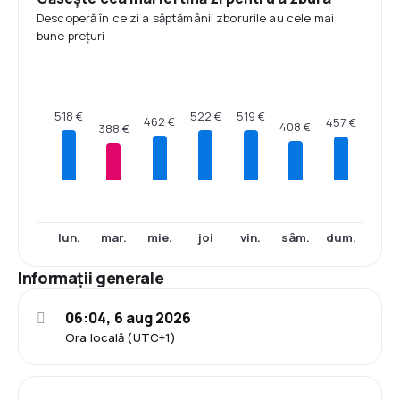
Descoperă în ce zi a săptămânii zborurile au cele mai
bune prețuri
522 €
519 €
518 €
462 €
457 €
408 €
388 €
lun.
mar.
mie.
joi
vin.
sâm.
dum.
Informații generale
06:04, 6 aug 2026
Ora locală (UTC+1)