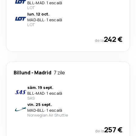
BLL
-
MAD
·
1 escală
LOT
lun. 12 oct.
MAD
-
BLL
·
1 escală
LOT
242 €
de la
Billund
-
Madrid
7 zile
sâm. 19 sept.
BLL
-
MAD
·
1 escală
SAS
vin. 25 sept.
MAD
-
BLL
·
1 escală
Norwegian Air Shuttle
257 €
de la