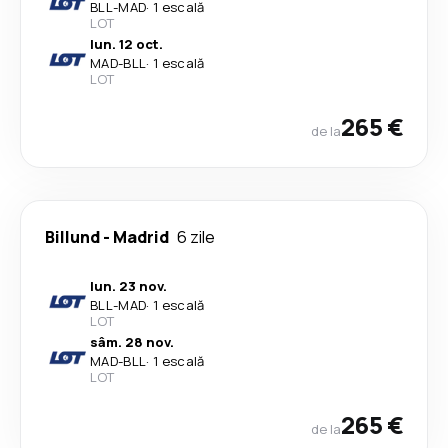
BLL
-
MAD
·
1 escală
LOT
lun. 12 oct.
MAD
-
BLL
·
1 escală
LOT
265 €
de la
Billund
-
Madrid
6 zile
lun. 23 nov.
BLL
-
MAD
·
1 escală
LOT
sâm. 28 nov.
MAD
-
BLL
·
1 escală
LOT
265 €
de la