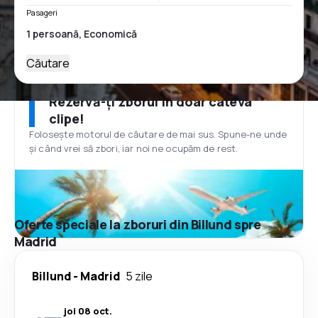
Pasageri
Căutare
Rezervă-ți zborul în doar câteva
clipe!
Folosește motorul de căutare de mai sus. Spune-ne unde
și când vrei să zbori, iar noi ne ocupăm de rest.
Oferte speciale la zboruri din Billund spre
Madrid
Billund
-
Madrid
5 zile
joi 08 oct.