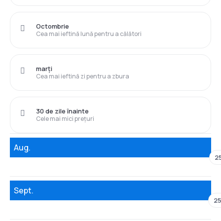
Octombrie
Cea mai ieftină lună pentru a călători
marți
Cea mai ieftină zi pentru a zbura
30 de zile înainte
Cele mai mici prețuri
Aug.
2
Sept.
25