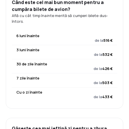
Când este cel mai bun moment pentru a
cumpăra bilete de avion?
Află cu cât timp înainte merită să cumperi bilete dus-
întors.
6 luni înainte
de la
516 €
3 luni înainte
de la
532 €
30 de zile înainte
de la
426 €
7 zile înainte
de la
503 €
Cu o zi înainte
de la
433 €
Găsește cea mai ieftină zi pentru a zbura