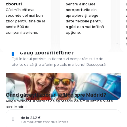
zboruri
pentru a include
Găsim în câteva
aeroporturile din
secunde cel mai bun
apropiere și alege
zbor pentru tine de la
date flexibile pentru
peste 500 de
a găsi cea mai ieftină
companii aeriene.
opțiune.
Cauți zboruri ieftine?
Ești în locul potrivit. În fiecare zi comparăm sute de
oferte ca să ți le oferim pe cele mai bune! Descoperă!
Când găsești zboruri ieftine spre Madrid?
Alege momentul perfect ca să rezervi cele mai ieftine bilete
spre Madrid
de la 242 €
Cel mai ieftin zbor dus-întors