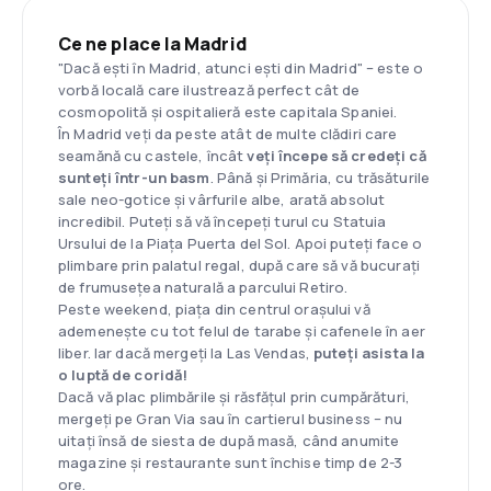
Ce ne place la Madrid
"Dacă ești în Madrid, atunci ești din Madrid" – este o
vorbă locală care ilustrează perfect cât de
cosmopolită și ospitalieră este capitala Spaniei.
În Madrid veți da peste atât de multe clădiri care
seamănă cu castele, încât
veți începe să credeți că
sunteți într-un basm
. Până și Primăria, cu trăsăturile
sale neo-gotice și vârfurile albe, arată absolut
incredibil. Puteți să vă începeți turul cu Statuia
Ursului de la Piața Puerta del Sol. Apoi puteți face o
plimbare prin palatul regal, după care să vă bucurați
de frumusețea naturală a parcului Retiro.
Peste weekend, piața din centrul orașului vă
ademenește cu tot felul de tarabe și cafenele în aer
liber. Iar dacă mergeți la Las Vendas,
puteți asista la
o luptă de coridă!
Dacă vă plac plimbările și răsfățul prin cumpărături,
mergeți pe Gran Via sau în cartierul business – nu
uitați însă de siesta de după masă, când anumite
magazine și restaurante sunt închise timp de 2-3
ore.