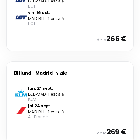
BLL
-
MAD
·
1 escală
LOT
vin. 16 oct.
MAD
-
BLL
·
1 escală
LOT
266 €
de la
Billund
-
Madrid
4 zile
lun. 21 sept.
BLL
-
MAD
·
1 escală
KLM
joi 24 sept.
MAD
-
BLL
·
1 escală
Air France
269 €
de la