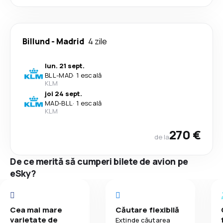
Billund
-
Madrid
4 zile
lun. 21 sept.
BLL
-
MAD
·
1 escală
KLM
joi 24 sept.
MAD
-
BLL
·
1 escală
KLM
270 €
de la
De ce merită să cumperi bilete de avion pe
eSky?
Cea mai mare
Căutare flexibilă
varietate de
Extinde căutarea