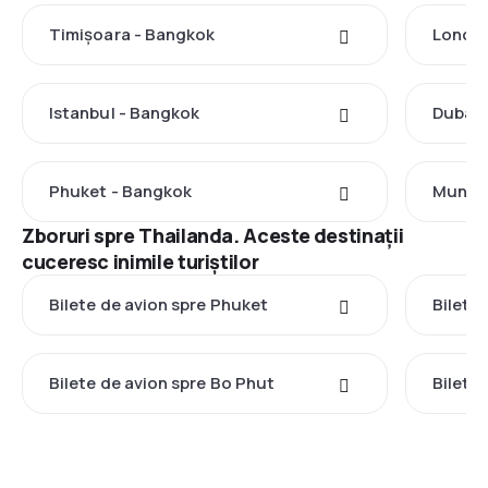
Timișoara - Bangkok
Londra
Istanbul - Bangkok
Dubai 
Phuket - Bangkok
Munch
Zboruri spre Thailanda. Aceste destinații
cuceresc inimile turiștilor
Bilete de avion spre Phuket
Bilete
Bilete de avion spre Bo Phut
Bilete