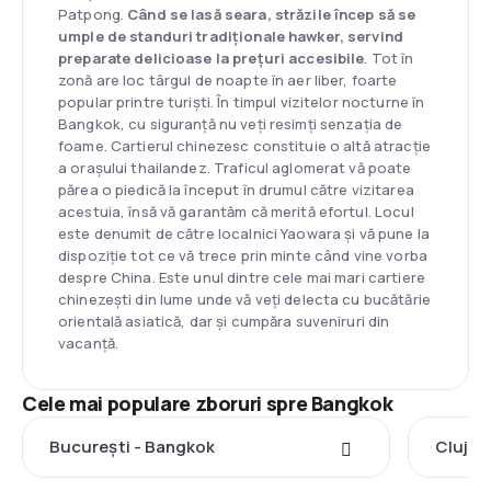
Patpong.
Când se lasă seara, străzile încep să se
umple de standuri tradiționale hawker, servind
preparate delicioase la prețuri accesibile
. Tot în
zonă are loc târgul de noapte în aer liber, foarte
popular printre turiști. În timpul vizitelor nocturne în
Bangkok, cu siguranță nu veți resimți senzația de
foame. Cartierul chinezesc constituie o altă atracție
a orașului thailandez. Traficul aglomerat vă poate
părea o piedică la început în drumul către vizitarea
acestuia, însă vă garantăm că merită efortul. Locul
este denumit de către localnici Yaowara și vă pune la
dispoziție tot ce vă trece prin minte când vine vorba
despre China. Este unul dintre cele mai mari cartiere
chinezești din lume unde vă veți delecta cu bucătărie
orientală asiatică, dar și cumpăra suveniruri din
vacanță.
Cele mai populare zboruri spre Bangkok
București - Bangkok
Cluj-N