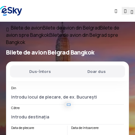
Bilete de avion
Bilete de avion din Belgrad
Bilete de
avion spre Bangkok
Bilete de avion din Belgrad spre
Bangkok
Bilete de avion
Belgrad Bangkok
Dus-întors
Doar dus
Din
Către
Data de plecare
Data de întoarcere