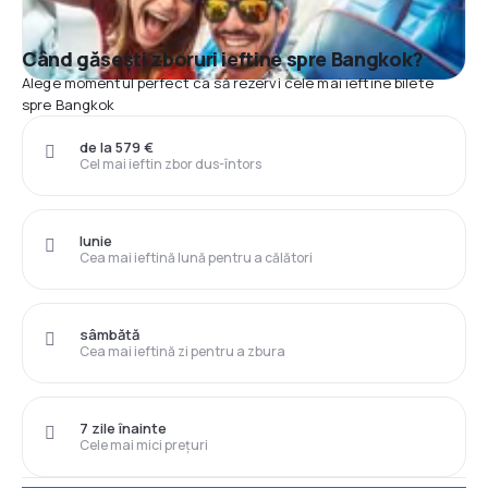
Când găsești zboruri ieftine spre Bangkok?
Alege momentul perfect ca să rezervi cele mai ieftine bilete
spre Bangkok
de la 579 €
Cel mai ieftin zbor dus-întors
Iunie
Cea mai ieftină lună pentru a călători
sâmbătă
Cea mai ieftină zi pentru a zbura
7 zile înainte
Cele mai mici prețuri