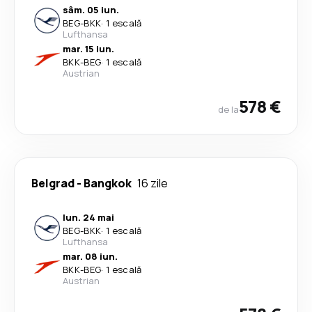
sâm. 05 iun.
BEG
-
BKK
·
1 escală
Lufthansa
mar. 15 iun.
BKK
-
BEG
·
1 escală
Austrian
578 €
de la
Belgrad
-
Bangkok
16 zile
lun. 24 mai
BEG
-
BKK
·
1 escală
Lufthansa
mar. 08 iun.
BKK
-
BEG
·
1 escală
Austrian