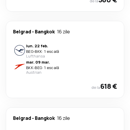
de la
Belgrad
-
Bangkok
16 zile
lun. 22 feb.
BEG
-
BKK
·
1 escală
Lufthansa
mar. 09 mar.
BKK
-
BEG
·
1 escală
Austrian
618 €
de la
Belgrad
-
Bangkok
16 zile