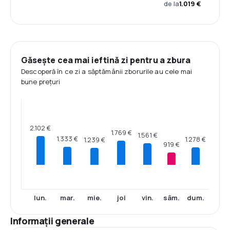
de la
1.019 €
Găsește cea mai ieftină zi pentru a zbura
Descoperă în ce zi a săptămânii zborurile au cele mai
bune prețuri
2.102 €
1.769 €
1.561 €
1.333 €
1.278 €
1.239 €
919 €
lun.
mar.
mie.
joi
vin.
sâm.
dum.
Informații generale