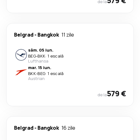
579 €
de la
Belgrad
-
Bangkok
11 zile
sâm. 05 iun.
BEG
-
BKK
·
1 escală
Lufthansa
mar. 15 iun.
BKK
-
BEG
·
1 escală
Austrian
579 €
de la
Belgrad
-
Bangkok
16 zile