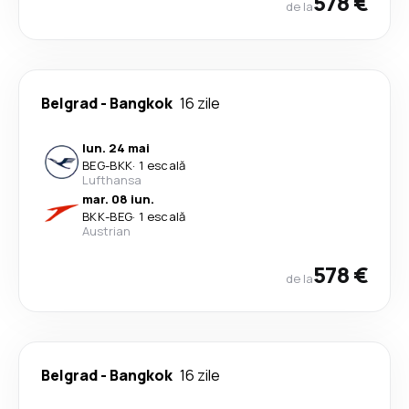
578 €
de la
Belgrad
-
Bangkok
16 zile
lun. 24 mai
BEG
-
BKK
·
1 escală
Lufthansa
mar. 08 iun.
BKK
-
BEG
·
1 escală
Austrian
578 €
de la
Belgrad
-
Bangkok
16 zile