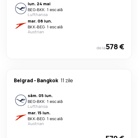
lun. 24 mai
BEG
-
BKK
·
1 escală
Lufthansa
mar. 08 iun.
BKK
-
BEG
·
1 escală
Austrian
578 €
de la
Belgrad
-
Bangkok
11 zile
sâm. 05 iun.
BEG
-
BKK
·
1 escală
Lufthansa
mar. 15 iun.
BKK
-
BEG
·
1 escală
Austrian