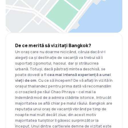
De ce merită să vizitați Bangkok?
Un oraș care nu doarme nicicând, căruia dacă vi-l
alegeți ca și destinație de vacanță va trebui să îi
suportați zgomotul, haosul, dar și strălucirea
urbană. Totuși, dacă păstrați mintea deschisă, se
poate dovedi a fi
cea mai intensă experiență a unei
vieți de om
. Cu ce să începem? De vă aflați în vizită în
orașul thailandez pentru prima dată vă recomandăm
o croazieră pe râul Chao Phraya – cel mai la
îndemână mod de a admira clădirile istorice, întrucât
majoritatea se află chiar pe malul râului. Bangkok are
reputația unui oraș de vacanță vibrând pe timp de
noapte mai mult decât ziua; din acest motiv
majoritatea turiștilor îl găsesc surprinzător la
început. Unul dintre cartierele demne de vizitat este