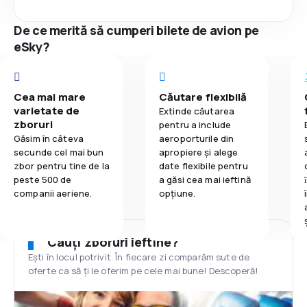
De ce merită să cumperi bilete de avion pe
eSky?
Cea mai mare
Căutare flexibilă
varietate de
Extinde căutarea
zboruri
pentru a include
Găsim în câteva
aeroporturile din
secunde cel mai bun
apropiere și alege
zbor pentru tine de la
date flexibile pentru
peste 500 de
a găsi cea mai ieftină
companii aeriene.
opțiune.
Cauți zboruri ieftine?
Ești în locul potrivit. În fiecare zi comparăm sute de
oferte ca să ți le oferim pe cele mai bune! Descoperă!