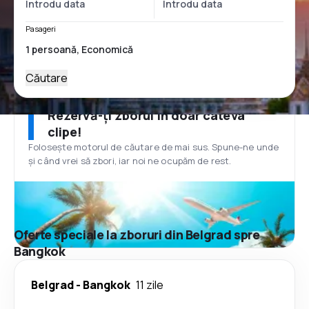
Pasageri
Căutare
Rezervă-ți zborul în doar câteva
clipe!
Folosește motorul de căutare de mai sus. Spune-ne unde
și când vrei să zbori, iar noi ne ocupăm de rest.
Oferte speciale la zboruri din Belgrad spre
Bangkok
Belgrad
-
Bangkok
11 zile