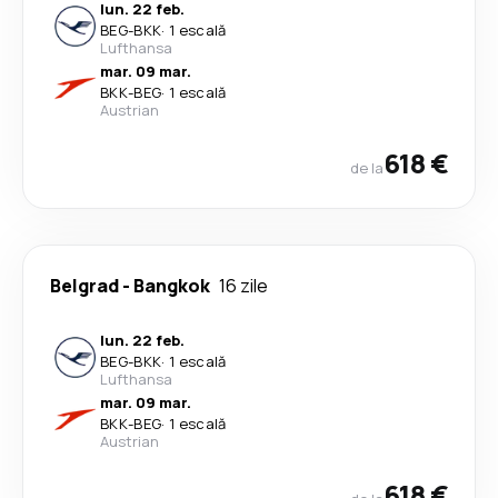
lun. 22 feb.
BEG
-
BKK
·
1 escală
Lufthansa
mar. 09 mar.
BKK
-
BEG
·
1 escală
Austrian
618 €
de la
Belgrad
-
Bangkok
16 zile
lun. 22 feb.
BEG
-
BKK
·
1 escală
Lufthansa
mar. 09 mar.
BKK
-
BEG
·
1 escală
Austrian
618 €