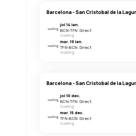
Barcelona
-
San Cristobal de la Lagu
joi 14 ian.
BCN
-
TFN
·
Direct
Vueling
mar. 19 ian.
TFN
-
BCN
·
Direct
Vueling
Barcelona
-
San Cristobal de la Lagu
joi 10 dec.
BCN
-
TFN
·
Direct
Vueling
mar. 15 dec.
TFN
-
BCN
·
Direct
Vueling