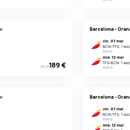
le
Barcelona
-
Grana
vin. 07 mai
BCN
-
TFS
·
1 es
Iberia
mie. 12 mai
189 €
TFS
-
BCN
·
1 es
de la
Iberia
le
Barcelona
-
Grana
vin. 07 mai
BCN
-
TFS
·
1 es
Iberia
mie. 12 mai