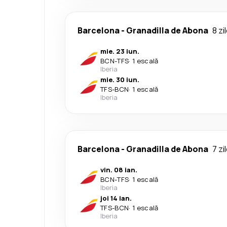
Barcelona
-
Granadilla de Abona
8 zi
mie. 23 iun.
BCN
-
TFS
·
1 escală
Iberia
mie. 30 iun.
TFS
-
BCN
·
1 escală
Iberia
Barcelona
-
Granadilla de Abona
7 zi
vin. 08 ian.
BCN
-
TFS
·
1 escală
Iberia
joi 14 ian.
TFS
-
BCN
·
1 escală
Iberia