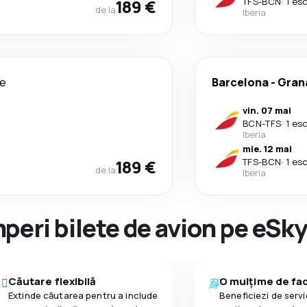
189 €
TFS
-
BCN
·
1 es
de la
Iberia
le
Barcelona
-
Grana
vin. 07 mai
BCN
-
TFS
·
1 es
Iberia
mie. 12 mai
189 €
TFS
-
BCN
·
1 es
de la
Iberia
peri bilete de avion pe eSk
Căutare flexibilă
O mulțime de faci
Extinde căutarea pentru a include
Beneficiezi de servic