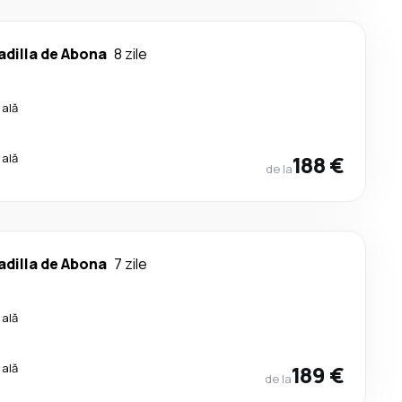
dilla de Abona
8 zile
cală
cală
188 €
de la
dilla de Abona
7 zile
cală
cală
189 €
de la