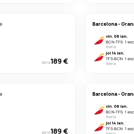
le
Barcelona
-
Grana
vin. 08 ian.
BCN
-
TFS
·
1 es
Iberia
joi 14 ian.
189 €
TFS
-
BCN
·
1 es
de la
Iberia
le
Barcelona
-
Grana
vin. 08 ian.
BCN
-
TFS
·
1 es
Iberia
joi 14 ian.
189 €
TFS
-
BCN
·
1 es
de la
Iberia