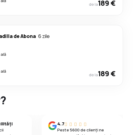
cală
189 €
de la
dilla de Abona
6 zile
cală
cală
189 €
de la
y?
lități
4.7
ii
Peste 5600 de clienți ne