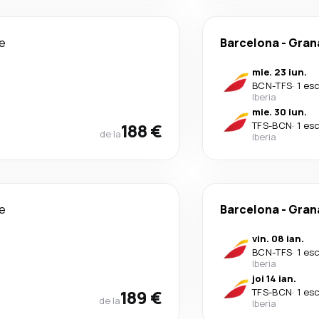
le
Barcelona
-
Grana
mie. 23 iun.
BCN
-
TFS
·
1 es
Iberia
mie. 30 iun.
188 €
TFS
-
BCN
·
1 es
de la
Iberia
le
Barcelona
-
Grana
vin. 08 ian.
BCN
-
TFS
·
1 es
Iberia
joi 14 ian.
189 €
TFS
-
BCN
·
1 es
de la
Iberia