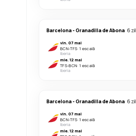
Barcelona
-
Granadilla de Abona
6 zi
vin. 07 mai
BCN
-
TFS
·
1 escală
Iberia
mie. 12 mai
TFS
-
BCN
·
1 escală
Iberia
Barcelona
-
Granadilla de Abona
6 zi
vin. 07 mai
BCN
-
TFS
·
1 escală
Iberia
mie. 12 mai