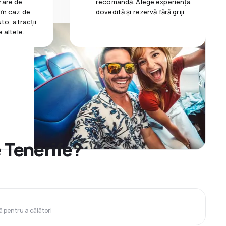
rare de
recomandă. Alege experiența
 ȋn caz de
dovedită și rezervă fără griji.
uto, atracții
e altele.
 Tenerife?
ă pentru a călători