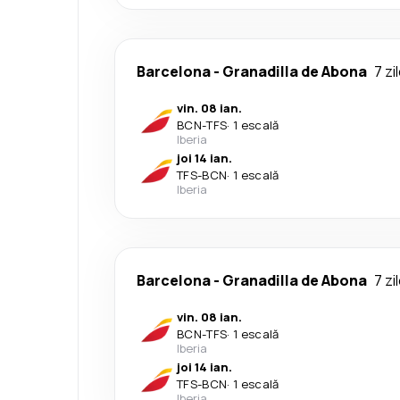
Barcelona
-
Granadilla de Abona
7 zi
vin. 08 ian.
BCN
-
TFS
·
1 escală
Iberia
joi 14 ian.
TFS
-
BCN
·
1 escală
Iberia
Barcelona
-
Granadilla de Abona
7 zi
vin. 08 ian.
BCN
-
TFS
·
1 escală
Iberia
joi 14 ian.
TFS
-
BCN
·
1 escală
Iberia