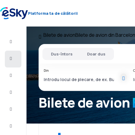
Platforma ta de călătorii
Bilete de avion
Bilete de avion din Barcelo
Zbor+Hotel
Dus-întors
Doar dus
Bilete
de
avion
Din
C
Vacanţe
Vară
2026
Bilete de avion
Iarnă
2026/27
Last
minute