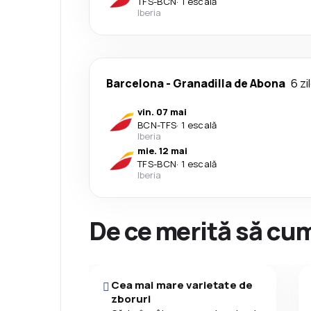
TFS
-
BCN
·
1 escală
Iberia
Barcelona
-
Granadilla de Abona
6 zi
vin. 07 mai
BCN
-
TFS
·
1 escală
Iberia
mie. 12 mai
TFS
-
BCN
·
1 escală
Iberia
De ce merită să cum
Cea mai mare varietate de
zboruri