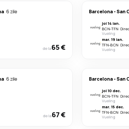
na
6 zile
Barcelona
-
San C
joi 14 ian.
BCN
-
TFN
·
Dire
Vueling
mar. 19 ian.
65 €
TFN
-
BCN
·
Dire
de la
Vueling
na
6 zile
Barcelona
-
San C
joi 10 dec.
BCN
-
TFN
·
Dire
Vueling
mar. 15 dec.
67 €
TFN
-
BCN
·
Dire
de la
Vueling