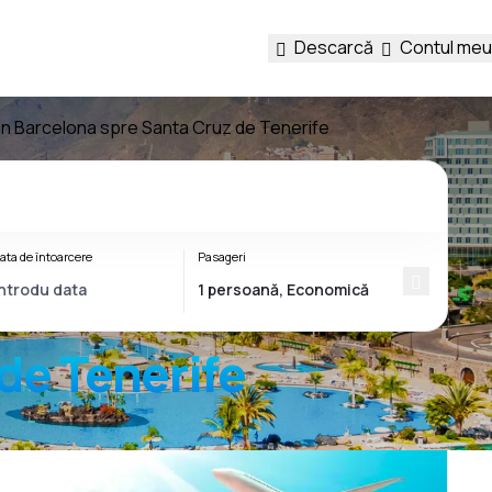
Descarcă
Contul meu
din Barcelona spre Santa Cruz de Tenerife
ata de întoarcere
Pasageri
de Tenerife