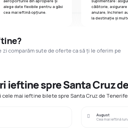
aeroporturile din apropiere și
suplimentare: asigu
alege date flexibile pentru a găsi
călătorie, asigurare
cea mai ieftină opțiune.
anulare, închirieri a
la destinaţie și mult
ftine?
are zi comparăm sute de oferte ca să ți le oferim pe
i ieftine spre Santa Cruz de
 cele mai ieftine bilete spre Santa Cruz de Tenerife
August
Cea mai ieftină lun