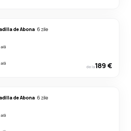
dilla de Abona
6 zile
cală
cală
189 €
de la
dilla de Abona
6 zile
cală