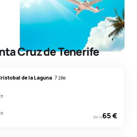
anta Cruz de Tenerife
ristobal de la Laguna
7 zile
ct
ct
65 €
de la