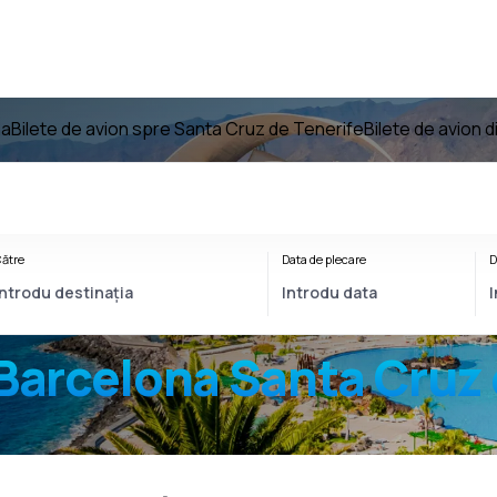
na
Bilete de avion spre Santa Cruz de Tenerife
Bilete de avion 
ătre
Data de plecare
D
Barcelona Santa Cruz 