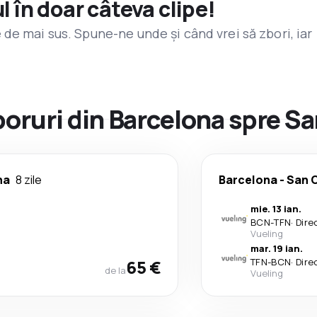
l în doar câteva clipe!
de mai sus. Spune-ne unde și când vrei să zbori, iar
zboruri din Barcelona spre S
na
8 zile
Barcelona
-
San C
mie. 13 ian.
BCN
-
TFN
·
Dire
Vueling
mar. 19 ian.
65 €
TFN
-
BCN
·
Dire
de la
Vueling