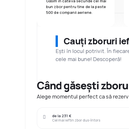
Găsim în câteva secunde cel mai
bun zbor pentru tine de la peste
500 de companii aeriene.
Cauți zboruri ie
Ești în locul potrivit. În fiec
cele mai bune! Descoperă!
Când găsești zborur
Alege momentul perfect ca să rezervi
de la 231 €
Cel mai ieftin zbor dus-întors