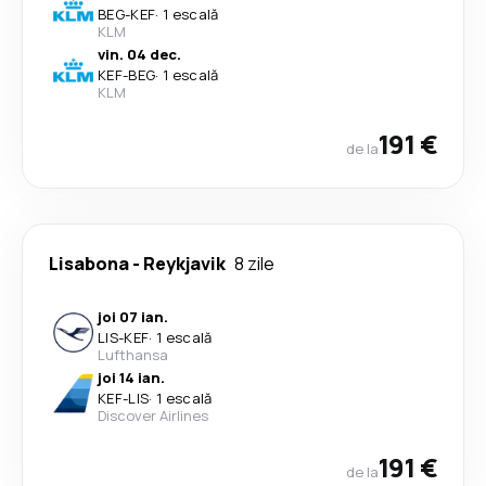
BEG
-
KEF
·
1 escală
KLM
vin. 04 dec.
KEF
-
BEG
·
1 escală
KLM
191 €
de la
Lisabona
-
Reykjavik
8 zile
joi 07 ian.
LIS
-
KEF
·
1 escală
Lufthansa
joi 14 ian.
KEF
-
LIS
·
1 escală
Discover Airlines
191 €
de la