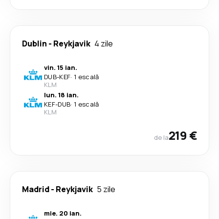
Dublin
-
Reykjavik
4 zile
vin. 15 ian.
DUB
-
KEF
·
1 escală
KLM
lun. 18 ian.
KEF
-
DUB
·
1 escală
KLM
219 €
de la
Madrid
-
Reykjavik
5 zile
mie. 20 ian.