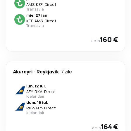
AMS
-
KEF
·
Direct
Transavia
mie. 27 ian.
KEF
-
AMS
·
Direct
Transavia
160 €
de la
Akureyri
-
Reykjavik
7 zile
lun. 12 iul.
AEY
-
RKV
·
Direct
Icelandair
dum. 18 iul.
RKV
-
AEY
·
Direct
Icelandair
164 €
de la