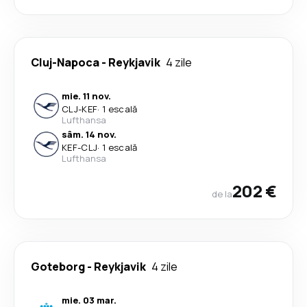
Cluj-Napoca
-
Reykjavik
4 zile
mie. 11 nov.
CLJ
-
KEF
·
1 escală
Lufthansa
sâm. 14 nov.
KEF
-
CLJ
·
1 escală
Lufthansa
202 €
de la
Goteborg
-
Reykjavik
4 zile
mie. 03 mar.