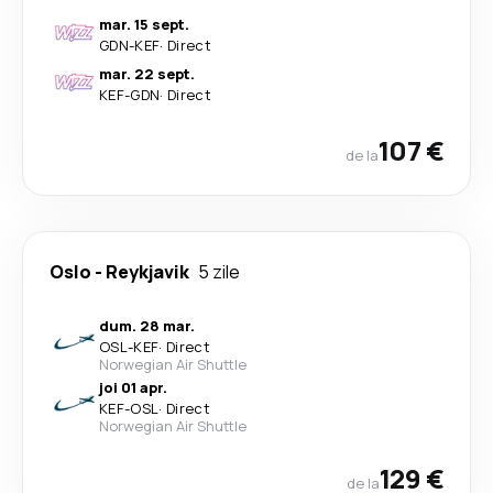
mar. 15 sept.
GDN
-
KEF
·
Direct
mar. 22 sept.
KEF
-
GDN
·
Direct
107 €
de la
Oslo
-
Reykjavik
5 zile
dum. 28 mar.
OSL
-
KEF
·
Direct
Norwegian Air Shuttle
joi 01 apr.
KEF
-
OSL
·
Direct
Norwegian Air Shuttle
129 €
de la