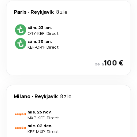
Paris
-
Reykjavik
8 zile
sâm. 23 ian.
ORY
-
KEF
·
Direct
sâm. 30 ian.
KEF
-
ORY
·
Direct
100 €
de la
Milano
-
Reykjavik
8 zile
mie. 25 nov.
MXP
-
KEF
·
Direct
mie. 02 dec.
KEF
-
MXP
·
Direct