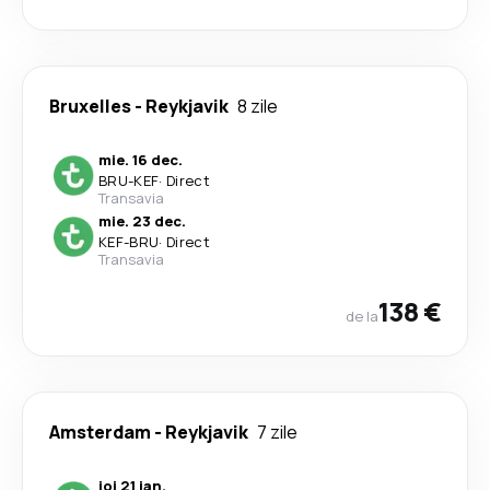
Bruxelles
-
Reykjavik
8 zile
mie. 16 dec.
BRU
-
KEF
·
Direct
Transavia
mie. 23 dec.
KEF
-
BRU
·
Direct
Transavia
138 €
de la
Amsterdam
-
Reykjavik
7 zile
joi 21 ian.