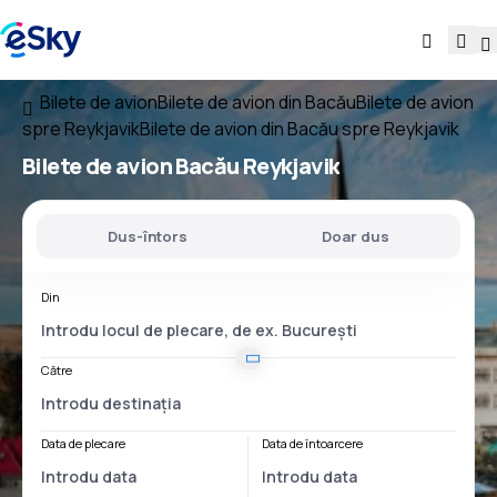
Bilete de avion
Bilete de avion din Bacău
Bilete de avion
spre Reykjavik
Bilete de avion din Bacău spre Reykjavik
Bilete de avion
Bacău Reykjavik
Dus-întors
Doar dus
Din
Către
Data de plecare
Data de întoarcere