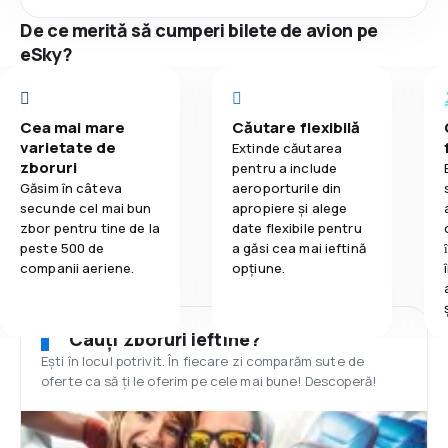
De ce merită să cumperi bilete de avion pe
eSky?
Cea mai mare
Căutare flexibilă
varietate de
Extinde căutarea
zboruri
pentru a include
Găsim în câteva
aeroporturile din
secunde cel mai bun
apropiere și alege
zbor pentru tine de la
date flexibile pentru
peste 500 de
a găsi cea mai ieftină
companii aeriene.
opțiune.
Cauți zboruri ieftine?
Ești în locul potrivit. În fiecare zi comparăm sute de
oferte ca să ți le oferim pe cele mai bune! Descoperă!