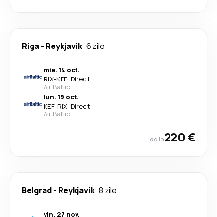
Riga
-
Reykjavik
6 zile
mie. 14 oct.
RIX
-
KEF
·
Direct
Air Baltic
lun. 19 oct.
KEF
-
RIX
·
Direct
Air Baltic
220 €
de la
Belgrad
-
Reykjavik
8 zile
vin. 27 nov.