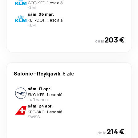
GOT
-
KEF
·
1 escală
KLM
sâm. 06 mar.
KEF
-
GOT
·
1 escală
KLM
203 €
de la
Salonic
-
Reykjavik
8 zile
sâm. 17 apr.
SKG
-
KEF
·
1 escală
Lufthansa
sâm. 24 apr.
KEF
-
SKG
·
1 escală
SWISS
214 €
de la