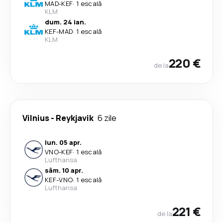
MAD
-
KEF
·
1 escală
KLM
dum. 24 ian.
KEF
-
MAD
·
1 escală
KLM
220 €
de la
Vilnius
-
Reykjavik
6 zile
lun. 05 apr.
VNO
-
KEF
·
1 escală
Lufthansa
sâm. 10 apr.
KEF
-
VNO
·
1 escală
Lufthansa
221 €
de la