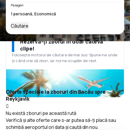
Pasageri
Căutare
Rezervă-ți zborul în doar câteva
clipe!
Folosește motorul de căutare de mai sus. Spune-ne unde
și când vrei să zbori, iar noi ne ocupăm de rest.
Oferte speciale la zboruri din Bacău spre
Reykjavik
Nu există zboruri pe această rută
Verifică și alte oferte care s-ar putea să-ți placă sau
schimbă aeroportul ori data și caută din nou.