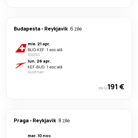
Budapesta
-
Reykjavik
6 zile
mie. 21 apr.
BUD
-
KEF
·
1 escală
SWISS
lun. 26 apr.
KEF
-
BUD
·
1 escală
Austrian
191 €
de la
Praga
-
Reykjavik
8 zile
mar. 10 nov.