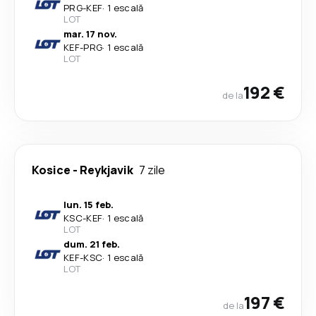
PRG
-
KEF
·
1 escală
LOT
mar. 17 nov.
KEF
-
PRG
·
1 escală
LOT
192 €
de la
Kosice
-
Reykjavik
7 zile
lun. 15 feb.
KSC
-
KEF
·
1 escală
LOT
dum. 21 feb.
KEF
-
KSC
·
1 escală
LOT
197 €
de la