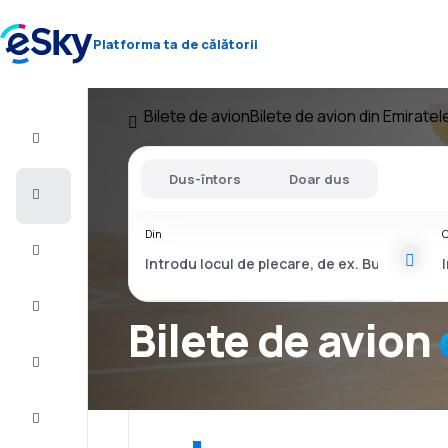
Platforma ta de călătorii
Bilete de avion
Bilete de avion din Emirate
Zbor+Hotel
Dus-întors
Doar dus
Bilete
de
avion
Din
C
Vacanţe
Vară
2026
Bilete de avion
Iarnă
2026/27
Last
minute