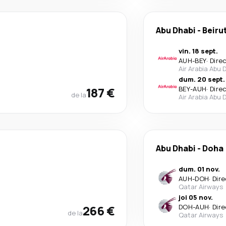
Abu Dhabi
-
Beiru
vin. 18 sept.
AUH
-
BEY
·
Dire
Air Arabia Abu 
dum. 20 sept.
187 €
BEY
-
AUH
·
Dire
de la
Air Arabia Abu 
Abu Dhabi
-
Doha
dum. 01 nov.
AUH
-
DOH
·
Dire
Qatar Airways
joi 05 nov.
266 €
DOH
-
AUH
·
Dire
de la
Qatar Airways