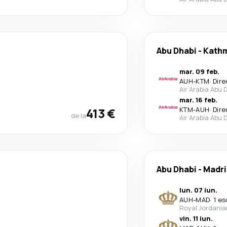
Abu Dhabi
-
Kath
mar. 09 feb.
AUH
-
KTM
·
Dire
Air Arabia Abu 
mar. 16 feb.
413 €
KTM
-
AUH
·
Dire
de la
Air Arabia Abu 
Abu Dhabi
-
Madri
lun. 07 iun.
AUH
-
MAD
·
1 es
Royal Jordania
vin. 11 iun.