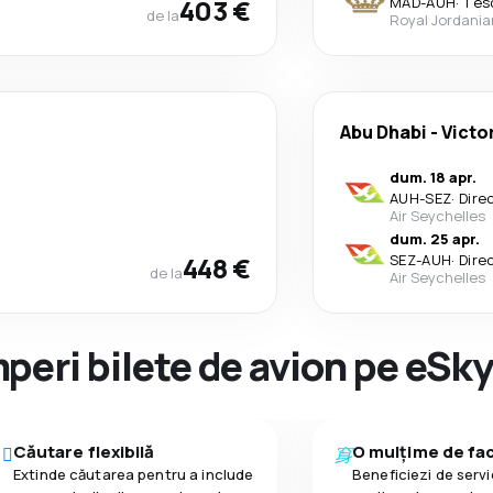
403 €
MAD
-
AUH
·
1 es
de la
Royal Jordania
Abu Dhabi
-
Victo
dum. 18 apr.
AUH
-
SEZ
·
Dire
Air Seychelles
dum. 25 apr.
448 €
SEZ
-
AUH
·
Dire
de la
Air Seychelles
peri bilete de avion pe eSk
Căutare flexibilă
O mulțime de faci
Extinde căutarea pentru a include
Beneficiezi de servic