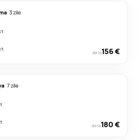
ma
3 zile
ct
ct
156 €
de la
ya
7 zile
ct
ct
180 €
de la