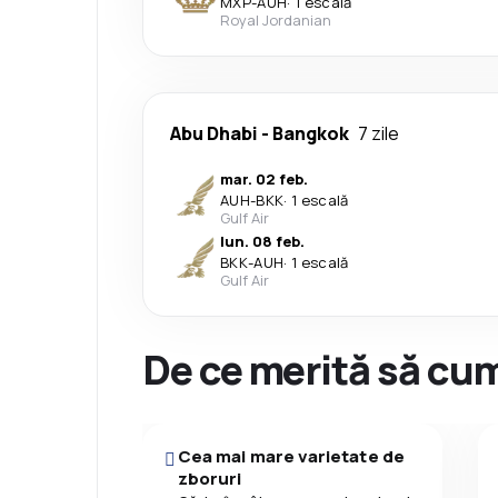
MXP
-
AUH
·
1 escală
Royal Jordanian
Abu Dhabi
-
Bangkok
7 zile
mar. 02 feb.
AUH
-
BKK
·
1 escală
Gulf Air
lun. 08 feb.
BKK
-
AUH
·
1 escală
Gulf Air
De ce merită să cum
Cea mai mare varietate de
zboruri