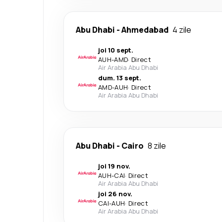
Abu Dhabi
-
Ahmedabad
4 zile
joi 10 sept.
AUH
-
AMD
·
Direct
Air Arabia Abu Dhabi
dum. 13 sept.
AMD
-
AUH
·
Direct
Air Arabia Abu Dhabi
Abu Dhabi
-
Cairo
8 zile
joi 19 nov.
AUH
-
CAI
·
Direct
Air Arabia Abu Dhabi
joi 26 nov.
CAI
-
AUH
·
Direct
Air Arabia Abu Dhabi