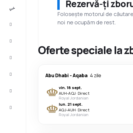
Rezervă-ți zboru
All-
inclusive
Folosește motorul de căutare 
noi ne ocupăm de rest.
City
Break
Cazare
Oferte speciale la z
Oferte
Finalizează
Abu Dhabi
-
Aqaba
4 zile
călătoria
vin. 18 sept.
Inspiraţie şi
AUH
-
AQJ
·
Direct
recomandări
Royal Jordanian
lun. 21 sept.
Servicii
AQJ
-
AUH
·
Direct
clienți
Royal Jordanian