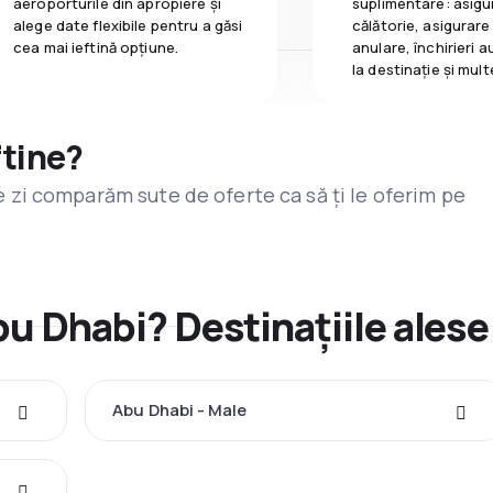
aeroporturile din apropiere și
suplimentare: asigu
alege date flexibile pentru a găsi
călătorie, asigurare
cea mai ieftină opțiune.
anulare, închirieri a
la destinaţie și mult
ftine?
are zi comparăm sute de oferte ca să ți le oferim pe
bu Dhabi? Destinațiile alese
Abu Dhabi - Male