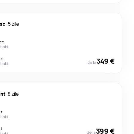
sc
5 zile
ct
Dhabi
ct
349 €
de la
Dhabi
nt
8 zile
ct
Dhabi
ct
399 €
de la
Dhabi