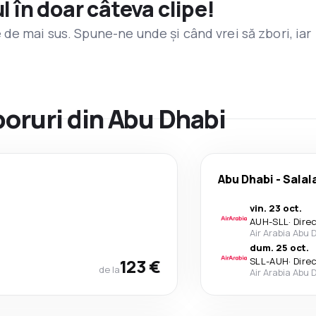
l în doar câteva clipe!
de mai sus. Spune-ne unde și când vrei să zbori, iar
boruri din Abu Dhabi
Abu Dhabi
-
Salal
vin. 23 oct.
AUH
-
SLL
·
Dire
Air Arabia Abu 
dum. 25 oct.
123 €
SLL
-
AUH
·
Dire
de la
Air Arabia Abu 