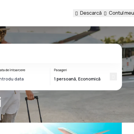
Descarcă
Contul meu
ata de întoarcere
Pasageri
i