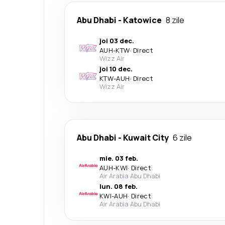
Abu Dhabi
-
Katowice
8 zile
joi 03 dec.
AUH
-
KTW
·
Direct
Wizz Air
joi 10 dec.
KTW
-
AUH
·
Direct
Wizz Air
Abu Dhabi
-
Kuwait City
6 zile
mie. 03 feb.
AUH
-
KWI
·
Direct
Air Arabia Abu Dhabi
lun. 08 feb.
KWI
-
AUH
·
Direct
Air Arabia Abu Dhabi