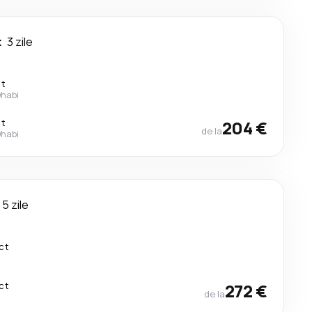
t
3 zile
ct
Dhabi
ct
204 €
de la
Dhabi
5 zile
ct
ct
272 €
de la