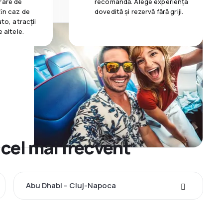
rare de
recomandă. Alege experiența
 ȋn caz de
dovedită și rezervă fără griji.
uto, atracții
e altele.
 cel mai frecvent
Abu Dhabi - Cluj-Napoca