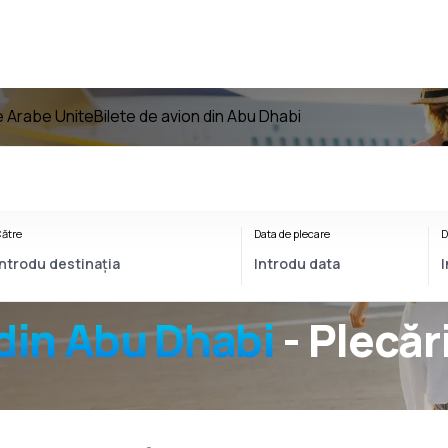
le Arabe Unite
Bilete de avion din Abu Dhabi
ătre
Data de plecare
D
din Abu Dhabi
- Plecăr