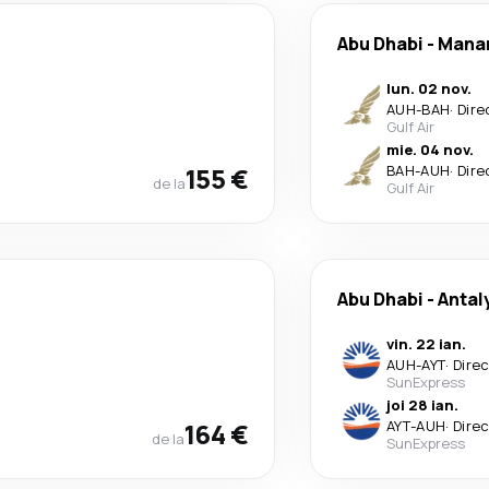
Abu Dhabi
-
Mana
lun. 02 nov.
AUH
-
BAH
·
Dire
Gulf Air
mie. 04 nov.
155 €
BAH
-
AUH
·
Dire
de la
Gulf Air
Abu Dhabi
-
Antal
vin. 22 ian.
AUH
-
AYT
·
Dire
SunExpress
joi 28 ian.
164 €
AYT
-
AUH
·
Dire
de la
SunExpress