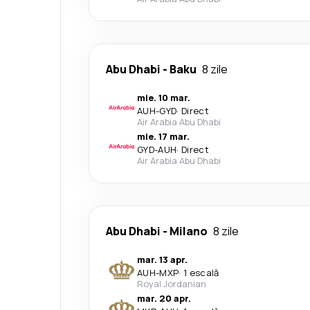
Abu Dhabi
-
Baku
8 zile
mie. 10 mar.
AUH
-
GYD
·
Direct
Air Arabia Abu Dhabi
mie. 17 mar.
GYD
-
AUH
·
Direct
Air Arabia Abu Dhabi
Abu Dhabi
-
Milano
8 zile
mar. 13 apr.
AUH
-
MXP
·
1 escală
Royal Jordanian
mar. 20 apr.