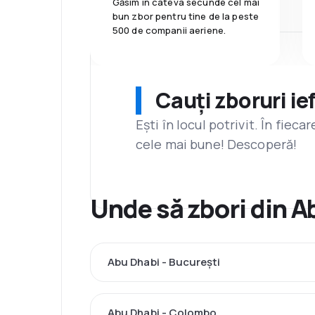
Găsim în câteva secunde cel mai
bun zbor pentru tine de la peste
500 de companii aeriene.
Cauți zboruri ie
Ești în locul potrivit. În fiec
cele mai bune! Descoperă!
Unde să zbori din A
Abu Dhabi - București
Abu Dhabi - Colombo