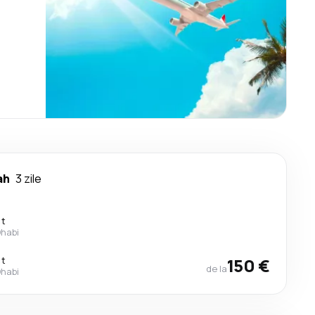
ah
3 zile
ct
Dhabi
ct
150 €
de la
Dhabi