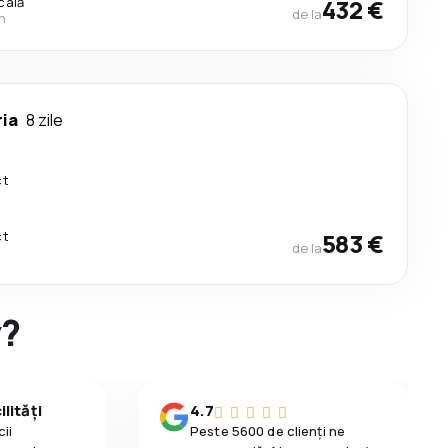
cală
432 €
de la
n
ria
8 zile
ct
ct
583 €
de la
y?
lități
4.7
ii
Peste 5600 de clienți ne