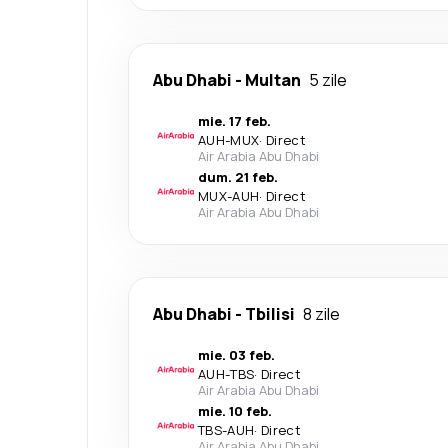
Abu Dhabi
-
Multan
5 zile
mie. 17 feb.
AUH
-
MUX
·
Direct
Air Arabia Abu Dhabi
dum. 21 feb.
MUX
-
AUH
·
Direct
Air Arabia Abu Dhabi
Abu Dhabi
-
Tbilisi
8 zile
mie. 03 feb.
AUH
-
TBS
·
Direct
Air Arabia Abu Dhabi
mie. 10 feb.
TBS
-
AUH
·
Direct
Air Arabia Abu Dhabi