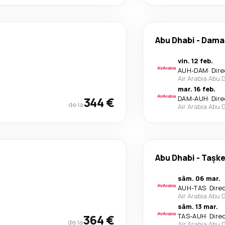
Abu Dhabi
-
Dama
vin. 12 feb.
AUH
-
DAM
·
Dire
Air Arabia Abu 
mar. 16 feb.
344 €
DAM
-
AUH
·
Dire
de la
Air Arabia Abu 
Abu Dhabi
-
Tașke
sâm. 06 mar.
AUH
-
TAS
·
Dire
Air Arabia Abu 
sâm. 13 mar.
364 €
TAS
-
AUH
·
Dire
de la
Air Arabia Abu 