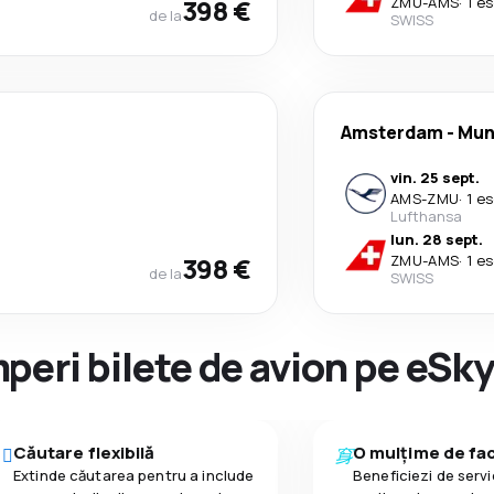
398 €
ZMU
-
AMS
·
1 e
de la
SWISS
Amsterdam
-
Mun
vin. 25 sept.
AMS
-
ZMU
·
1 e
Lufthansa
lun. 28 sept.
398 €
ZMU
-
AMS
·
1 e
de la
SWISS
peri bilete de avion pe eSk
Căutare flexibilă
O mulțime de faci
Extinde căutarea pentru a include
Beneficiezi de servic