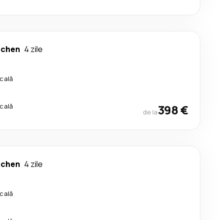
chen
4 zile
scală
scală
398 €
de la
chen
4 zile
scală