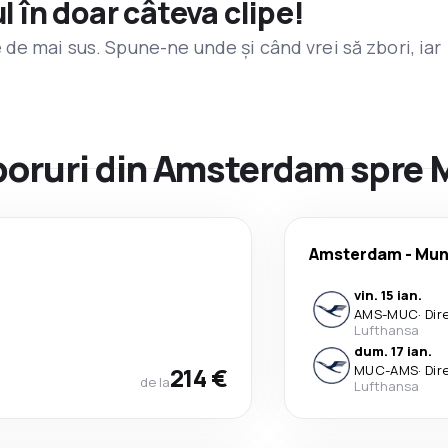
l în doar câteva clipe!
de mai sus. Spune-ne unde și când vrei să zbori, iar
 zboruri din Amsterdam spre
Amsterdam
-
Mun
vin. 15 ian.
AMS
-
MUC
·
Dir
Lufthansa
dum. 17 ian.
214 €
MUC
-
AMS
·
Dir
de la
Lufthansa