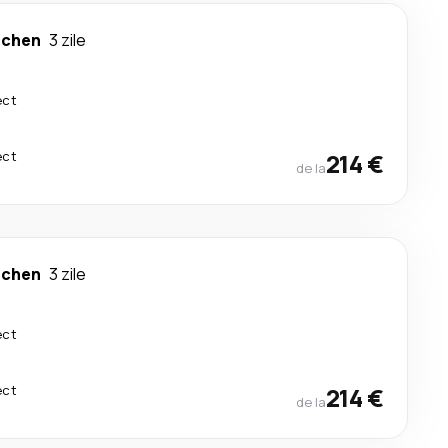
chen
3 zile
ect
ect
214 €
de la
chen
3 zile
ect
ect
214 €
de la