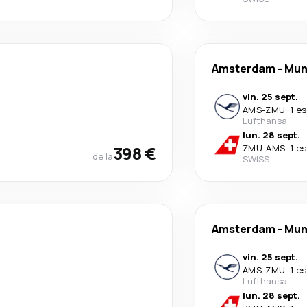
Amsterdam
-
Mun
vin. 25 sept.
AMS
-
ZMU
·
1 e
Lufthansa
lun. 28 sept.
398 €
ZMU
-
AMS
·
1 e
de la
SWISS
Amsterdam
-
Mun
vin. 25 sept.
AMS
-
ZMU
·
1 e
Lufthansa
lun. 28 sept.