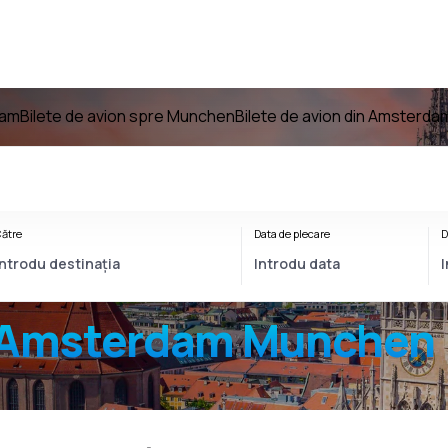
dam
Bilete de avion spre Munchen
Bilete de avion din Amsterd
ătre
Data de plecare
D
Amsterdam Munchen