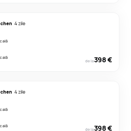
chen
4 zile
scală
scală
398 €
de la
chen
4 zile
scală
scală
398 €
de la