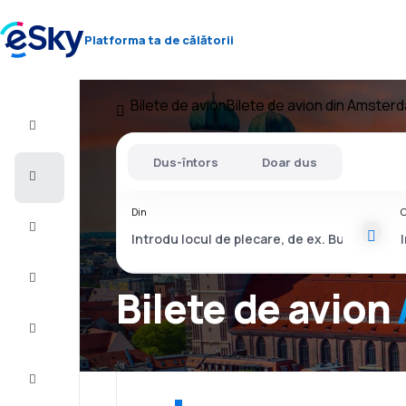
Platforma ta de călătorii
Bilete de avion
Bilete de avion din Amster
Zbor+Hotel
Dus-întors
Doar dus
Bilete
de
avion
Din
C
Vacanţe
Vară
2026
Bilete de avion
Iarnă
2026/27
Last
minute