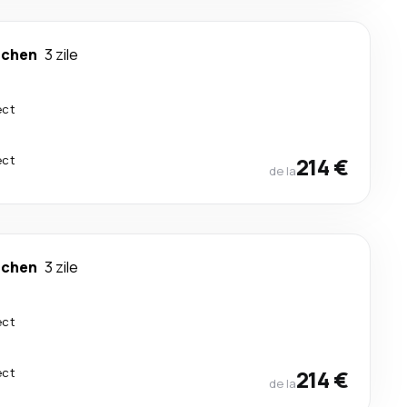
chen
3 zile
ect
ect
214 €
de la
chen
3 zile
ect
ect
214 €
de la