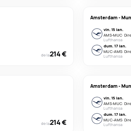
Amsterdam
-
Mun
vin. 15 ian.
AMS
-
MUC
·
Dir
Lufthansa
dum. 17 ian.
214 €
MUC
-
AMS
·
Dir
de la
Lufthansa
Amsterdam
-
Mun
vin. 15 ian.
AMS
-
MUC
·
Dir
Lufthansa
dum. 17 ian.
214 €
MUC
-
AMS
·
Dir
de la
Lufthansa