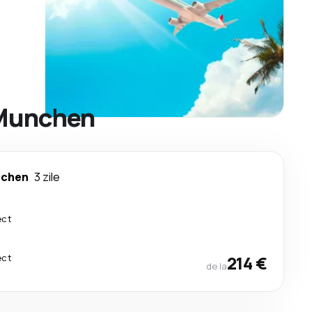
 Munchen
chen
3 zile
ect
ect
214 €
de la