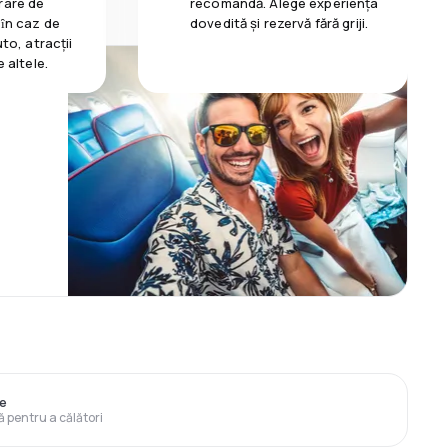
rare de
recomandă. Alege experiența
 ȋn caz de
dovedită și rezervă fără griji.
uto, atracții
e altele.
ie
ă pentru a călători