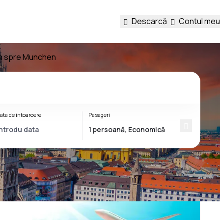
Descarcă
Contul meu
am spre Munchen
ata de întoarcere
Pasageri