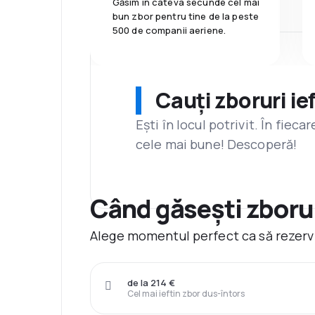
Găsim în câteva secunde cel mai
bun zbor pentru tine de la peste
500 de companii aeriene.
Cauți zboruri ie
Ești în locul potrivit. În fiec
cele mai bune! Descoperă!
Când găsești zboru
Alege momentul perfect ca să rezervi
de la 214 €
Cel mai ieftin zbor dus-întors