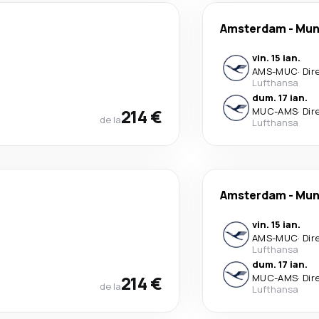
Amsterdam
-
Mun
vin. 15 ian.
AMS
-
MUC
·
Dir
Lufthansa
dum. 17 ian.
214 €
MUC
-
AMS
·
Dir
de la
Lufthansa
Amsterdam
-
Mun
vin. 15 ian.
AMS
-
MUC
·
Dir
Lufthansa
dum. 17 ian.
214 €
MUC
-
AMS
·
Dir
de la
Lufthansa