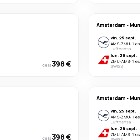
Amsterdam
-
Mun
vin. 25 sept.
AMS
-
ZMU
·
1 e
Lufthansa
lun. 28 sept.
398 €
ZMU
-
AMS
·
1 e
de la
SWISS
Amsterdam
-
Mun
vin. 25 sept.
AMS
-
ZMU
·
1 e
Lufthansa
lun. 28 sept.
398 €
ZMU
-
AMS
·
1 e
de la
SWISS