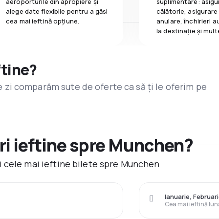
aeroporturile din apropiere și
suplimentare: asigu
alege date flexibile pentru a găsi
călătorie, asigurare
cea mai ieftină opțiune.
anulare, închirieri a
la destinaţie și mult
ftine?
are zi comparăm sute de oferte ca să ți le oferim pe
ri ieftine spre Munchen?
 cele mai ieftine bilete spre Munchen
Ianuarie, Februar
Cea mai ieftină lun