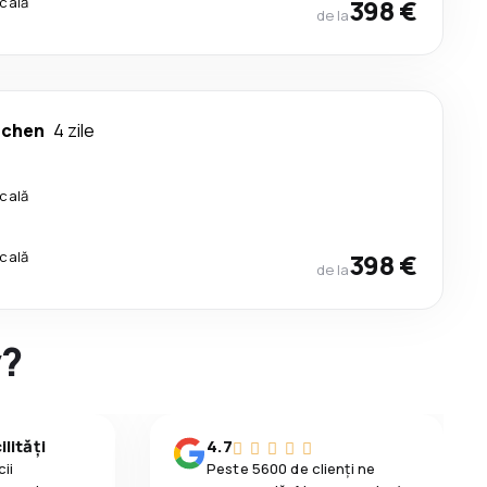
scală
398 €
de la
chen
4 zile
scală
scală
398 €
de la
y?
lități
4.7
ii
Peste 5600 de clienți ne