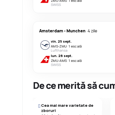
ZMU
-
AMS
·
1 escală
SWISS
Amsterdam
-
Munchen
4 zile
vin. 25 sept.
AMS
-
ZMU
·
1 escală
Lufthansa
lun. 28 sept.
ZMU
-
AMS
·
1 escală
SWISS
De ce merită să cum
Cea mai mare varietate de
zboruri