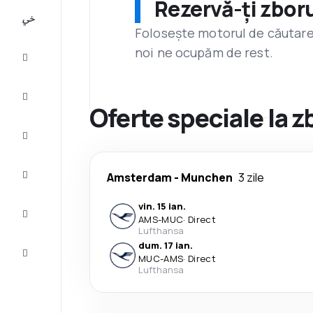
Rezervă-ți zboru
All-
inclusive
Folosește motorul de căutare 
noi ne ocupăm de rest.
City
Break
Cazare
Oferte speciale la
Oferte
Finalizează
Amsterdam
-
Munchen
3 zile
călătoria
vin. 15 ian.
Inspiraţie şi
AMS
-
MUC
·
Direct
recomandări
Lufthansa
dum. 17 ian.
Servicii
MUC
-
AMS
·
Direct
clienți
Lufthansa