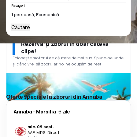
Pasageri
Căutare
Rezervă-ți zborul în doar câteva
clipe!
Folosește motorul de căutare de mai sus. Spune-ne unde
și când vrei să zbori, iar noi ne ocupăm de rest.
Oferte speciale la zboruri din Annaba
Annaba
-
Marsilia
6 zile
mie. 09 sept.
AAE
-
MRS
·
Direct