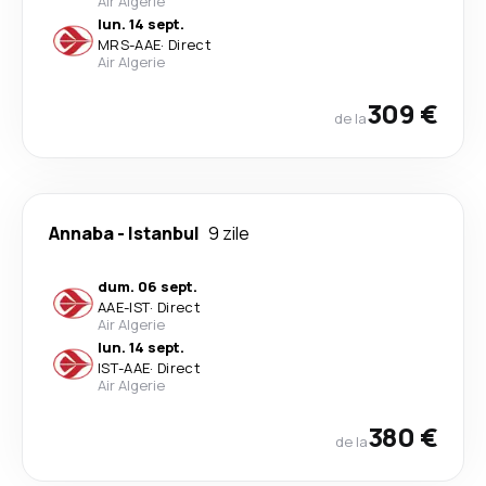
Air Algerie
lun. 14 sept.
MRS
-
AAE
·
Direct
Air Algerie
309 €
de la
Annaba
-
Istanbul
9 zile
dum. 06 sept.
AAE
-
IST
·
Direct
Air Algerie
lun. 14 sept.
IST
-
AAE
·
Direct
Air Algerie
380 €
de la