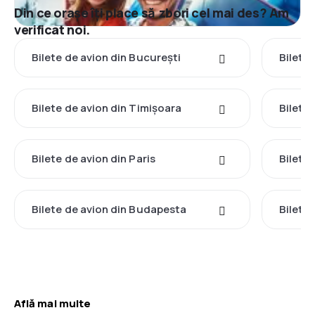
Din ce orașe îți place să zbori cel mai des? Am
verificat noi.
Bilete de avion din București
Bilete
Bilete de avion din Timișoara
Bilete
Bilete de avion din Paris
Bilete
Bilete de avion din Budapesta
Bilete 
Află mai multe