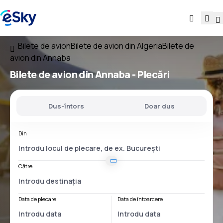
Bilete de avion
Bilete de avion din Algeria
Bilete de
avion din Annaba
Bilete de avion
din Annaba
- Plecări
Dus-întors
Doar dus
Din
Către
Data de plecare
Data de întoarcere