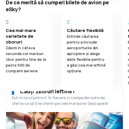
De ce merită să cumperi bilete de avion pe
eSky?
Cea mai mare
Căutare flexibilă
varietate de
Extinde căutarea
zboruri
pentru a include
Găsim în câteva
aeroporturile din
secunde cel mai bun
apropiere și alege
zbor pentru tine de la
date flexibile pentru
peste 500 de
a găsi cea mai ieftină
companii aeriene.
opțiune.
Cauți zboruri ieftine?
Ești în locul potrivit. În fiecare zi comparăm sute de
oferte ca să ți le oferim pe cele mai bune! Descoperă!