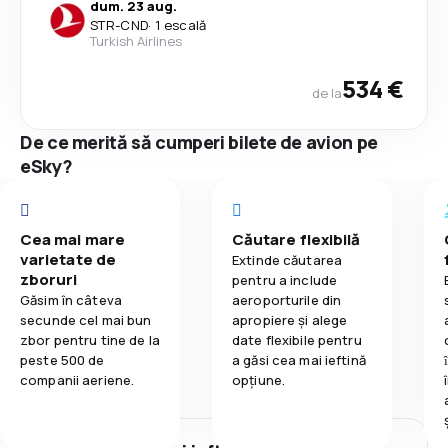
dum. 23 aug.
STR
-
CND
·
1 escală
Turkish Airlines
534 €
de la
De ce merită să cumperi bilete de avion pe
eSky?
Cea mai mare
Căutare flexibilă
varietate de
Extinde căutarea
zboruri
pentru a include
Găsim în câteva
aeroporturile din
secunde cel mai bun
apropiere și alege
zbor pentru tine de la
date flexibile pentru
peste 500 de
a găsi cea mai ieftină
companii aeriene.
opțiune.