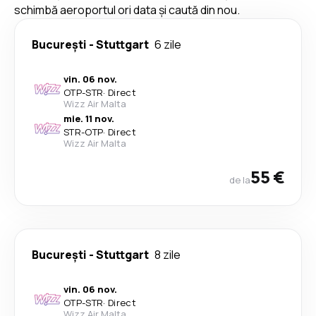
schimbă aeroportul ori data și caută din nou.
București
-
Stuttgart
6 zile
vin. 06 nov.
OTP
-
STR
·
Direct
Wizz Air Malta
mie. 11 nov.
STR
-
OTP
·
Direct
Wizz Air Malta
55 €
de la
București
-
Stuttgart
8 zile
vin. 06 nov.
OTP
-
STR
·
Direct
Wizz Air Malta