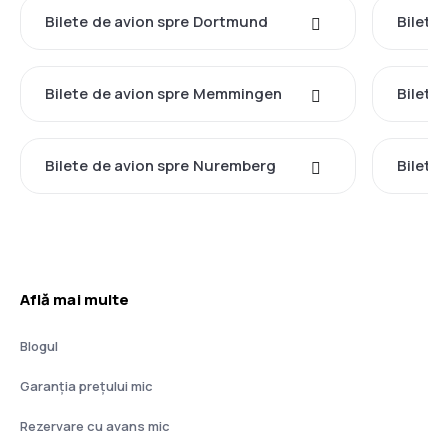
Bilete de avion spre Dortmund
Bilete
Bilete de avion spre Memmingen
Bilete
Bilete de avion spre Nuremberg
Bilete
Află mai multe
Blogul
Garanția prețului mic
Rezervare cu avans mic