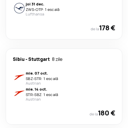
joi 31 dec.
ZWS
-
OTP
·
1 escală
Lufthansa
178 €
de la
Sibiu
-
Stuttgart
8 zile
mie. 07 oct.
SBZ
-
STR
·
1 escală
Austrian
mie. 14 oct.
STR
-
SBZ
·
1 escală
Austrian
180 €
de la