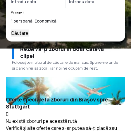
Pasageri
Căutare
Rezervă-ți zborul în doar câteva
clipe!
Folosește motorul de căutare de mai sus. Spune-ne unde
și când vrei să zbori, iar noi ne ocupăm de rest.
Oferte speciale la zboruri din Brașov spre
Stuttgart
Nu există zboruri pe această rută
Verifică și alte oferte care s-ar putea să-ți placă sau