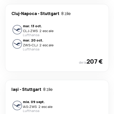
Cluj-Napoca
-
Stuttgart
8 zile
mar. 13 oct.
CLJ
-
ZWS
·
2 escale
Lufthansa
mar. 20 oct.
ZWS
-
CLJ
·
2 escale
Lufthansa
207 €
de la
Iași
-
Stuttgart
8 zile
mie. 09 sept.
IAS
-
ZWS
·
2 escale
Lufthansa