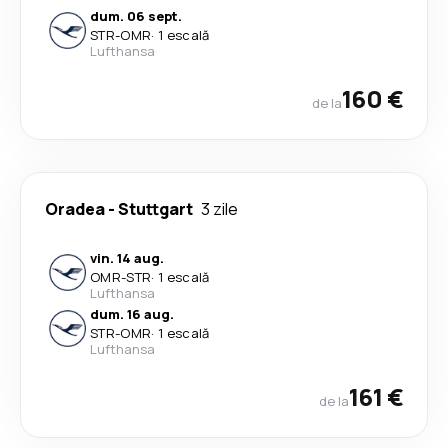
dum. 06 sept.
STR
-
OMR
·
1 escală
Lufthansa
160 €
de la
Oradea
-
Stuttgart
3 zile
vin. 14 aug.
OMR
-
STR
·
1 escală
Lufthansa
dum. 16 aug.
STR
-
OMR
·
1 escală
Lufthansa
161 €
de la