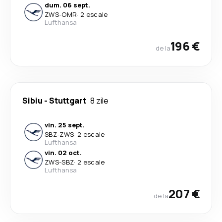
dum. 06 sept.
ZWS
-
OMR
·
2 escale
Lufthansa
196 €
de la
Sibiu
-
Stuttgart
8 zile
vin. 25 sept.
SBZ
-
ZWS
·
2 escale
Lufthansa
vin. 02 oct.
ZWS
-
SBZ
·
2 escale
Lufthansa
207 €
de la