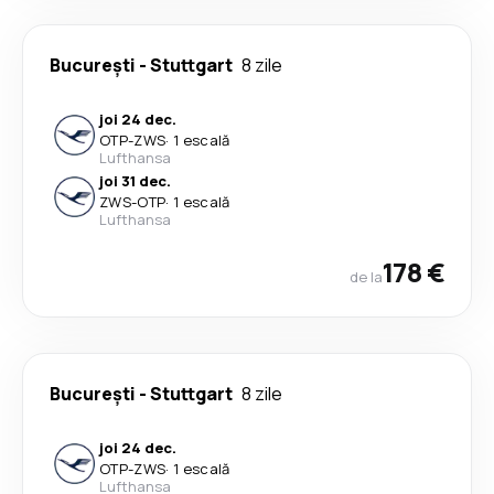
București
-
Stuttgart
8 zile
joi 24 dec.
OTP
-
ZWS
·
1 escală
Lufthansa
joi 31 dec.
ZWS
-
OTP
·
1 escală
Lufthansa
178 €
de la
București
-
Stuttgart
8 zile
joi 24 dec.
OTP
-
ZWS
·
1 escală
Lufthansa