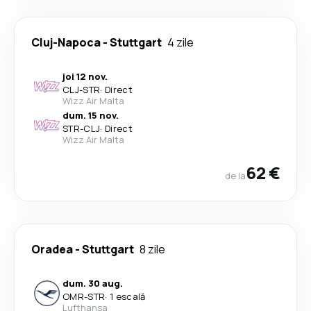
Cluj-Napoca
-
Stuttgart
4 zile
joi 12 nov.
CLJ
-
STR
·
Direct
Wizz Air Malta
dum. 15 nov.
STR
-
CLJ
·
Direct
Wizz Air Malta
62 €
de la
Oradea
-
Stuttgart
8 zile
dum. 30 aug.
OMR
-
STR
·
1 escală
Lufthansa