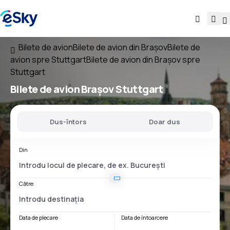
Bilete de avion
Bilete de avion din Brașov
Bilete de
avion spre Stuttgart
Bilete de avion din Brașov spre
Stuttgart
Bilete de avion
Brașov Stuttgart
Dus-întors
Doar dus
Din
Către
Data de plecare
Data de întoarcere