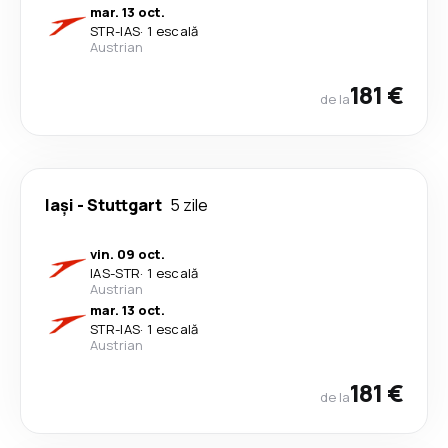
mar. 13 oct.
STR
-
IAS
·
1 escală
Austrian
181 €
de la
Iași
-
Stuttgart
5 zile
vin. 09 oct.
IAS
-
STR
·
1 escală
Austrian
mar. 13 oct.
STR
-
IAS
·
1 escală
Austrian
181 €
de la