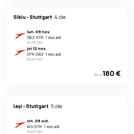
Sibiu
-
Stuttgart
4 zile
lun. 09 nov.
SBZ
-
STR
·
1 escală
Austrian
joi 12 nov.
STR
-
SBZ
·
1 escală
Austrian
180 €
de la
Iași
-
Stuttgart
5 zile
vin. 09 oct.
IAS
-
STR
·
1 escală
Austrian