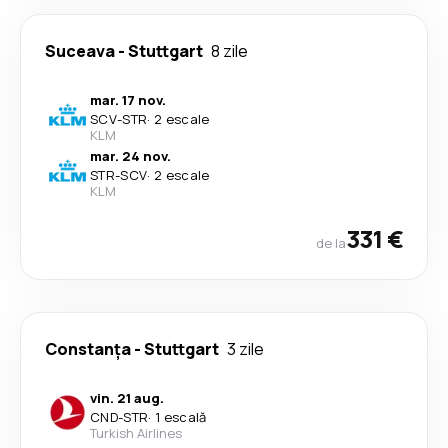
Suceava
-
Stuttgart
8 zile
mar. 17 nov.
SCV
-
STR
·
2 escale
KLM
mar. 24 nov.
STR
-
SCV
·
2 escale
KLM
331 €
de la
Constanța
-
Stuttgart
3 zile
vin. 21 aug.
CND
-
STR
·
1 escală
Turkish Airlines