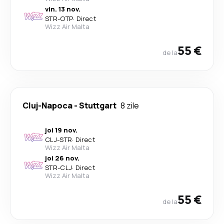
vin. 13 nov.
STR
-
OTP
·
Direct
Wizz Air Malta
55 €
de la
Cluj-Napoca
-
Stuttgart
8 zile
joi 19 nov.
CLJ
-
STR
·
Direct
Wizz Air Malta
joi 26 nov.
STR
-
CLJ
·
Direct
Wizz Air Malta
55 €
de la