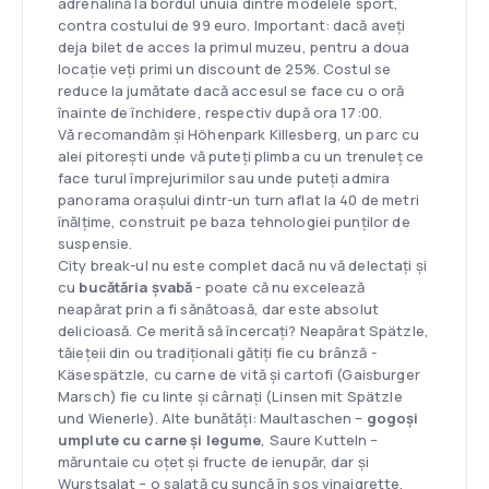
adrenalină la bordul unuia dintre modelele sport,
contra costului de 99 euro. Important: dacă aveți
deja bilet de acces la primul muzeu, pentru a doua
locație veți primi un discount de 25%. Costul se
reduce la jumătate dacă accesul se face cu o oră
înainte de închidere, respectiv după ora 17:00.
Vă recomandăm și Höhenpark Killesberg, un parc cu
alei pitorești unde vă puteți plimba cu un trenuleț ce
face turul împrejurimilor sau unde puteți admira
panorama orașului dintr-un turn aflat la 40 de metri
înălțime, construit pe baza tehnologiei punților de
suspensie.
City break-ul nu este complet dacă nu vă delectați și
cu
bucătăria șvabă
- poate că nu excelează
neapărat prin a fi sănătoasă, dar este absolut
delicioasă. Ce merită să încercați? Neapărat Spätzle,
tăiețeii din ou tradiționali gătiți fie cu brânză -
Käsespätzle, cu carne de vită și cartofi (Gaisburger
Marsch) fie cu linte și cârnați (Linsen mit Spätzle
und Wienerle). Alte bunătăți: Maultaschen –
gogoși
umplute cu carne și legume
, Saure Kutteln –
măruntaie cu oțet și fructe de ienupăr, dar și
Wurstsalat – o salată cu șuncă în sos vinaigrette.