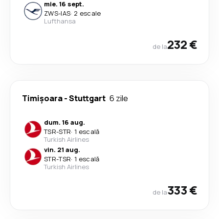
mie. 16 sept.
ZWS
-
IAS
·
2 escale
Lufthansa
232 €
de la
Timișoara
-
Stuttgart
6 zile
dum. 16 aug.
TSR
-
STR
·
1 escală
Turkish Airlines
vin. 21 aug.
STR
-
TSR
·
1 escală
Turkish Airlines
333 €
de la