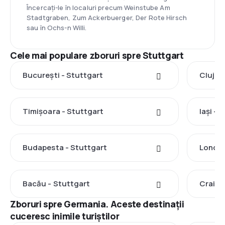
Încercați-le în localuri precum Weinstube Am
Stadtgraben, Zum Ackerbuerger, Der Rote Hirsch
sau în Ochs-n Willi.
Cele mai populare zboruri spre Stuttgart
București - Stuttgart
Cluj-N
Timișoara - Stuttgart
Iași - 
Budapesta - Stuttgart
Londra
Bacău - Stuttgart
Craiov
Zboruri spre Germania. Aceste destinații
cuceresc inimile turiștilor