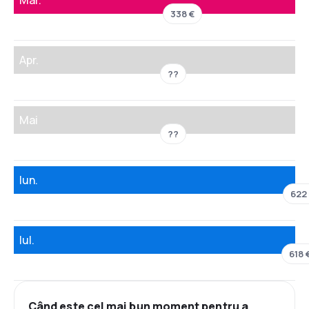
Mar.
338 €
Apr.
??
Mai
??
Iun.
622
Iul.
618 
Când este cel mai bun moment pentru a