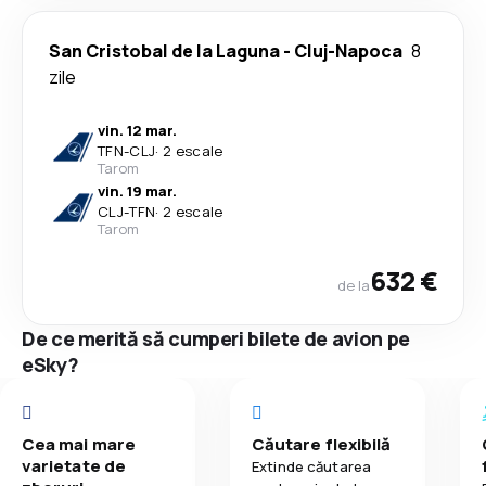
San Cristobal de la Laguna
-
Cluj-Napoca
8
zile
vin. 12 mar.
TFN
-
CLJ
·
2 escale
Tarom
vin. 19 mar.
CLJ
-
TFN
·
2 escale
Tarom
632 €
de la
De ce merită să cumperi bilete de avion pe
eSky?
Cea mai mare
Căutare flexibilă
varietate de
Extinde căutarea