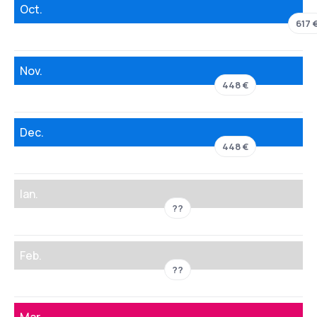
Oct.
617 
Nov.
448 €
Dec.
448 €
Ian.
??
Feb.
??