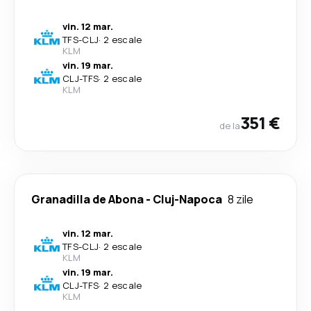
vin. 12 mar.
TFS
-
CLJ
·
2 escale
KLM
vin. 19 mar.
CLJ
-
TFS
·
2 escale
KLM
351 €
de la
Granadilla de Abona
-
Cluj-Napoca
8 zile
vin. 12 mar.
TFS
-
CLJ
·
2 escale
KLM
vin. 19 mar.
CLJ
-
TFS
·
2 escale
KLM