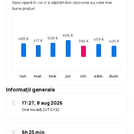
Descoperă în ce zi a săptămânii zborurile au cele mai
bune prețuri
605 €
508 €
488 €
459 €
417 €
405 €
396 €
lun.
mar.
mie.
joi
vin.
sâm.
dum.
Informații generale
17:27, 8 aug 2026
Ora locală (UTC+2)
6h 25 min