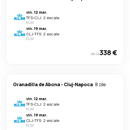
vin. 12 mar.
TFS
-
CLJ
·
2 escale
KLM
vin. 19 mar.
CLJ
-
TFS
·
2 escale
KLM
338 €
de la
Granadilla de Abona
-
Cluj-Napoca
8 zile
vin. 12 mar.
TFS
-
CLJ
·
2 escale
KLM
vin. 19 mar.
CLJ
-
TFS
·
2 escale
KLM