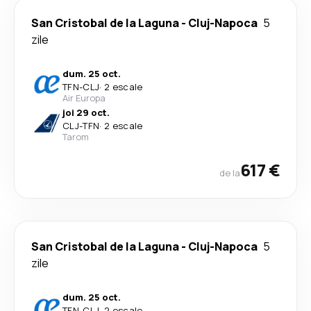
San Cristobal de la Laguna
-
Cluj-Napoca
5
zile
dum. 25 oct.
TFN
-
CLJ
·
2 escale
Air Europa
joi 29 oct.
CLJ
-
TFN
·
2 escale
Tarom
617 €
de la
San Cristobal de la Laguna
-
Cluj-Napoca
5
zile
dum. 25 oct.
TFN
-
CLJ
·
2 escale