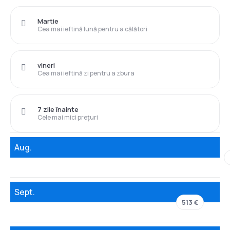
Martie
Cea mai ieftină lună pentru a călători
vineri
Cea mai ieftină zi pentru a zbura
7 zile înainte
Cele mai mici prețuri
Aug.
Sept.
513 €