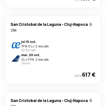
San Cristobal de la Laguna
-
Cluj-Napoca
6
zile
joi 15 oct.
TFN
-
CLJ
·
2 escale
Air Europa
mar. 20 oct.
CLJ
-
TFN
·
2 escale
Tarom
617 €
de la
San Cristobal de la Laguna
-
Cluj-Napoca
6