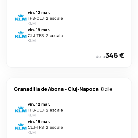
vin. 12 mar.
TFS
-
CLJ
·
2 escale
KLM
vin. 19 mar.
CLJ
-
TFS
·
2 escale
KLM
346 €
de la
Granadilla de Abona
-
Cluj-Napoca
8 zile
vin. 12 mar.
TFS
-
CLJ
·
2 escale
KLM
vin. 19 mar.
CLJ
-
TFS
·
2 escale
KLM