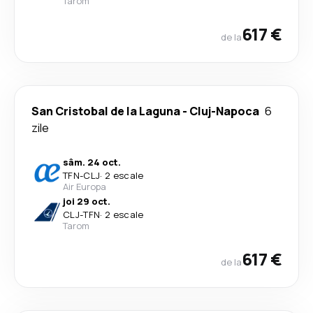
Tarom
617 €
de la
San Cristobal de la Laguna
-
Cluj-Napoca
6
zile
sâm. 24 oct.
TFN
-
CLJ
·
2 escale
Air Europa
joi 29 oct.
CLJ
-
TFN
·
2 escale
Tarom
617 €
de la