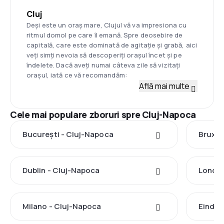
Cluj
Deși este un oraș mare, Clujul vă va impresiona cu
ritmul domol pe care îl emană. Spre deosebire de
capitală, care este dominată de agitație și grabă, aici
veți simți nevoia să descoperiți orașul încet și pe
îndelete. Dacă aveți numai câteva zile să vizitați
orașul, iată ce vă recomandăm:
Află mai multe
Cele mai populare zboruri spre Cluj-Napoca
București - Cluj-Napoca
Bruxel
Dublin - Cluj-Napoca
Londra
Milano - Cluj-Napoca
Eindho