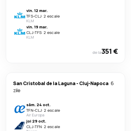
vin. 12 mar.
TFS
-
CLJ
·
2 escale
KLM
vin. 19 mar.
CLJ
-
TFS
·
2 escale
KLM
351 €
de la
San Cristobal de la Laguna
-
Cluj-Napoca
6
zile
sâm. 24 oct.
TFN
-
CLJ
·
2 escale
Air Europa
joi 29 oct.
CLJ
-
TFN
·
2 escale