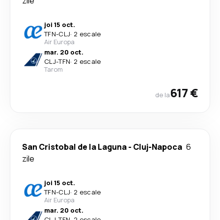
zile
joi 15 oct.
TFN
-
CLJ
·
2 escale
Air Europa
mar. 20 oct.
CLJ
-
TFN
·
2 escale
Tarom
617 €
de la
San Cristobal de la Laguna
-
Cluj-Napoca
6
zile
joi 15 oct.
TFN
-
CLJ
·
2 escale
Air Europa
mar. 20 oct.
CLJ
-
TFN
·
2 escale