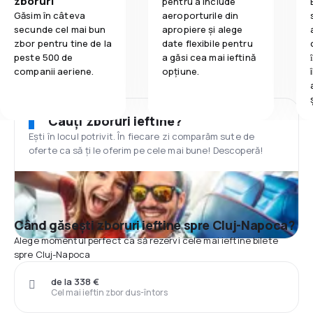
zboruri
pentru a include
Găsim în câteva
aeroporturile din
secunde cel mai bun
apropiere și alege
zbor pentru tine de la
date flexibile pentru
peste 500 de
a găsi cea mai ieftină
companii aeriene.
opțiune.
Cauți zboruri ieftine?
Ești în locul potrivit. În fiecare zi comparăm sute de
oferte ca să ți le oferim pe cele mai bune! Descoperă!
Când găsești zboruri ieftine spre Cluj-Napoca?
Alege momentul perfect ca să rezervi cele mai ieftine bilete
spre Cluj-Napoca
de la 338 €
Cel mai ieftin zbor dus-întors