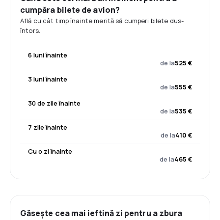
cumpăra bilete de avion?
Află cu cât timp înainte merită să cumperi bilete dus-
întors.
6 luni înainte
de la
525 €
3 luni înainte
de la
555 €
30 de zile înainte
de la
535 €
7 zile înainte
de la
410 €
Cu o zi înainte
de la
465 €
Găsește cea mai ieftină zi pentru a zbura