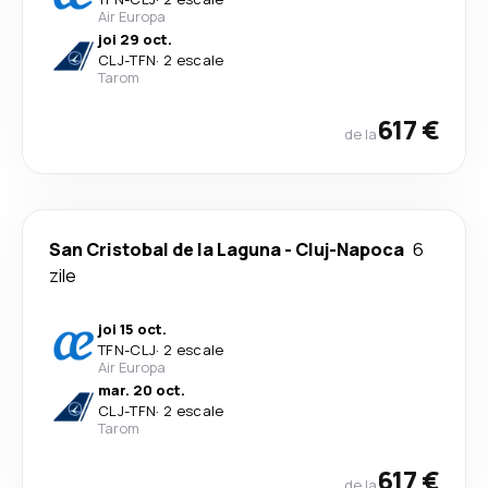
Air Europa
joi 29 oct.
CLJ
-
TFN
·
2 escale
Tarom
617 €
de la
San Cristobal de la Laguna
-
Cluj-Napoca
6
zile
joi 15 oct.
TFN
-
CLJ
·
2 escale
Air Europa
mar. 20 oct.
CLJ
-
TFN
·
2 escale
Tarom
617 €
de la