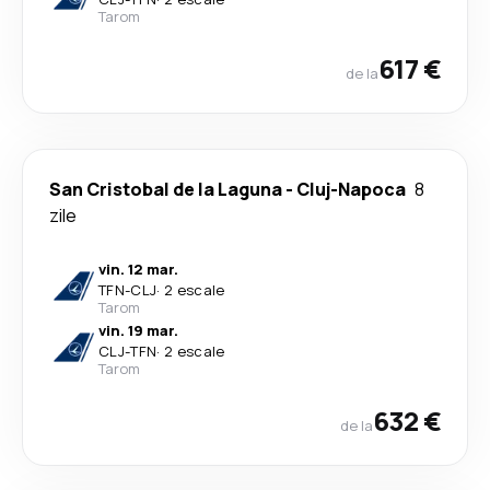
Tarom
617 €
de la
San Cristobal de la Laguna
-
Cluj-Napoca
8
zile
vin. 12 mar.
TFN
-
CLJ
·
2 escale
Tarom
vin. 19 mar.
CLJ
-
TFN
·
2 escale
Tarom
632 €
de la