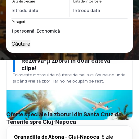
Data de plecare
Data de întoarcere
Pasageri
Căutare
Rezervă-ți zborul în doar câteva
clipe!
Folosește motorul de căutare de mai sus. Spune-ne unde
și când vrei să zbori, iar noi ne ocupăm de rest.
Oferte speciale la zboruri din Santa Cruz de
Tenerife spre Cluj-Napoca
Granadilla de Abona
-
Cluj-Napoca
8 zile