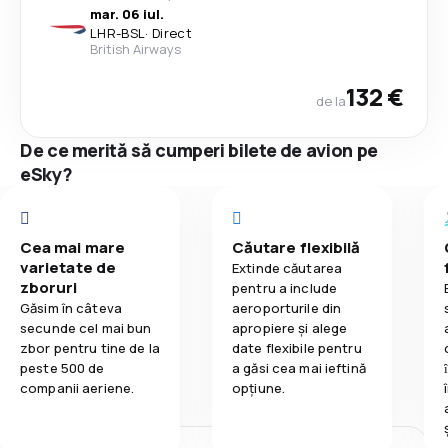
mar. 06 iul.
LHR
-
BSL
·
Direct
British Airways
132 €
de la
De ce merită să cumperi bilete de avion pe
eSky?
Cea mai mare
Căutare flexibilă
varietate de
Extinde căutarea
zboruri
pentru a include
Găsim în câteva
aeroporturile din
secunde cel mai bun
apropiere și alege
zbor pentru tine de la
date flexibile pentru
peste 500 de
a găsi cea mai ieftină
companii aeriene.
opțiune.