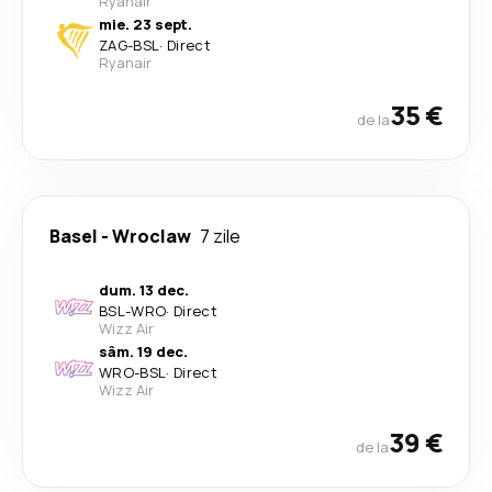
Ryanair
mie. 23 sept.
ZAG
-
BSL
·
Direct
Ryanair
35 €
de la
Basel
-
Wroclaw
7 zile
dum. 13 dec.
BSL
-
WRO
·
Direct
Wizz Air
sâm. 19 dec.
WRO
-
BSL
·
Direct
Wizz Air
39 €
de la