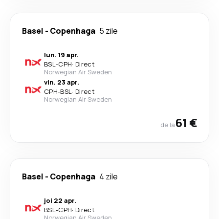
Basel
-
Copenhaga
5 zile
lun. 19 apr.
BSL
-
CPH
·
Direct
Norwegian Air Sweden
vin. 23 apr.
CPH
-
BSL
·
Direct
Norwegian Air Sweden
61 €
de la
Basel
-
Copenhaga
4 zile
joi 22 apr.
BSL
-
CPH
·
Direct
Norwegian Air Sweden