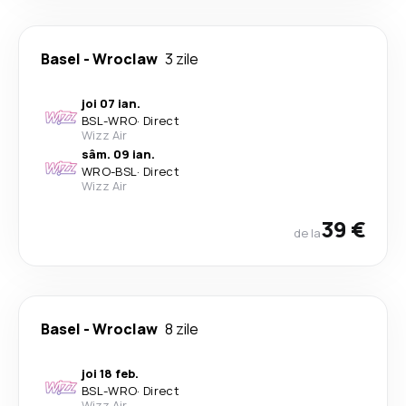
Basel
-
Wroclaw
3 zile
joi 07 ian.
BSL
-
WRO
·
Direct
Wizz Air
sâm. 09 ian.
WRO
-
BSL
·
Direct
Wizz Air
39 €
de la
Basel
-
Wroclaw
8 zile
joi 18 feb.
BSL
-
WRO
·
Direct
Wizz Air