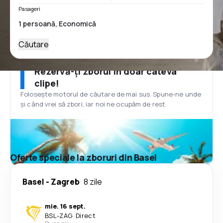
Pasageri
Căutare
Rezervă-ți zborul în doar câteva
clipe!
Folosește motorul de căutare de mai sus. Spune-ne unde
și când vrei să zbori, iar noi ne ocupăm de rest.
Oferte speciale la zboruri din Basel
Basel
-
Zagreb
8 zile
mie. 16 sept.
BSL
-
ZAG
·
Direct