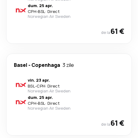
dum. 25 apr.
CPH
-
BSL
·
Direct
Norwegian Air Sweden
61 €
de la
Basel
-
Copenhaga
3 zile
vin. 23 apr.
BSL
-
CPH
·
Direct
Norwegian Air Sweden
dum. 25 apr.
CPH
-
BSL
·
Direct
Norwegian Air Sweden
61 €
de la