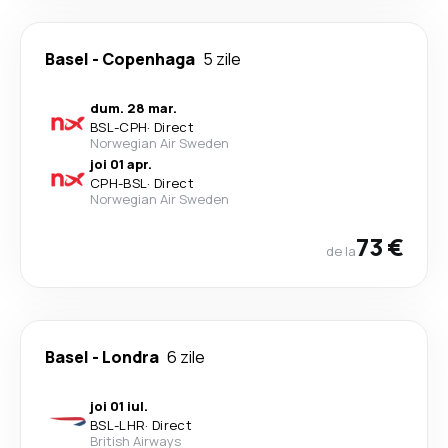
Basel
-
Copenhaga
5 zile
dum. 28 mar.
BSL
-
CPH
·
Direct
Norwegian Air Sweden
joi 01 apr.
CPH
-
BSL
·
Direct
Norwegian Air Sweden
73 €
de la
Basel
-
Londra
6 zile
joi 01 iul.
BSL
-
LHR
·
Direct
British Airways