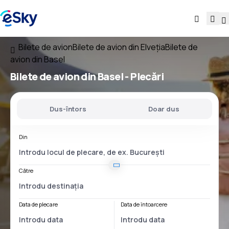
Bilete de avion
Bilete de avion din Elveţia
Bilete de
avion din Basel
Bilete de avion
din Basel
- Plecări
Dus-întors
Doar dus
Din
Către
Data de plecare
Data de întoarcere