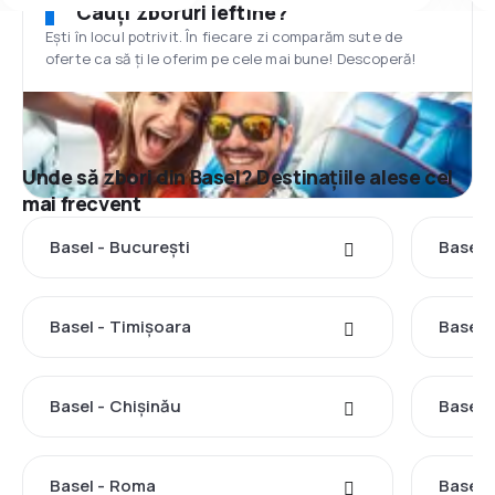
Cauți zboruri ieftine?
Ești în locul potrivit. În fiecare zi comparăm sute de
oferte ca să ți le oferim pe cele mai bune! Descoperă!
Unde să zbori din Basel? Destinațiile alese cel
mai frecvent
Basel - București
Basel 
Basel - Timișoara
Basel -
Basel - Chișinău
Basel 
Basel - Roma
Basel -