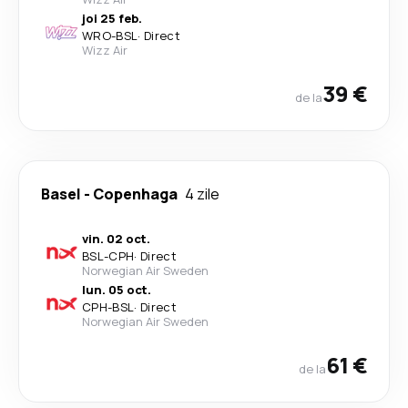
joi 25 feb.
WRO
-
BSL
·
Direct
Wizz Air
39 €
de la
Basel
-
Copenhaga
4 zile
vin. 02 oct.
BSL
-
CPH
·
Direct
Norwegian Air Sweden
lun. 05 oct.
CPH
-
BSL
·
Direct
Norwegian Air Sweden
61 €
de la