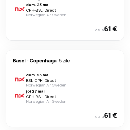
dum. 23 mai
CPH
-
BSL
·
Direct
Norwegian Air Sweden
61 €
de la
Basel
-
Copenhaga
5 zile
dum. 23 mai
BSL
-
CPH
·
Direct
Norwegian Air Sweden
joi 27 mai
CPH
-
BSL
·
Direct
Norwegian Air Sweden
61 €
de la