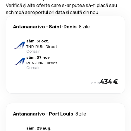
Verifică și alte oferte care s-ar putea să-ți placă sau
schimbă aeroportul ori data și caută din nou.
Antananarivo
-
Saint-Denis
8 zile
sâm. 31 oct.
TNR
-
RUN
·
Direct
Corsair
sâm. 07 nov.
RUN
-
TNR
·
Direct
Corsair
434 €
de la
Antananarivo
-
Port Louis
8 zile
sâm. 29 aug.