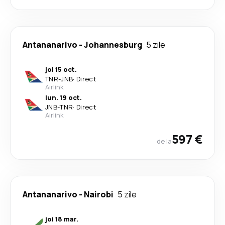
Antananarivo
-
Johannesburg
5 zile
joi 15 oct.
TNR
-
JNB
·
Direct
Airlink
lun. 19 oct.
JNB
-
TNR
·
Direct
Airlink
597 €
de la
Antananarivo
-
Nairobi
5 zile
joi 18 mar.