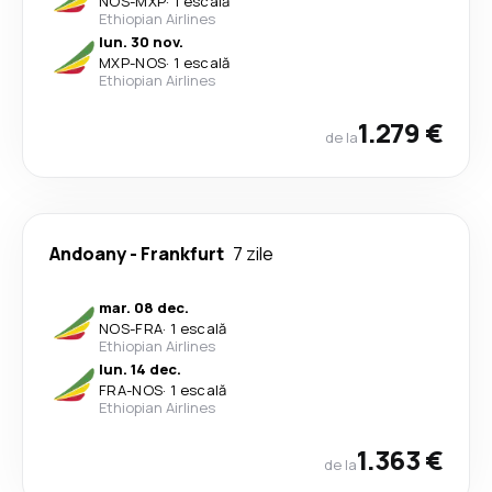
NOS
-
MXP
·
1 escală
Ethiopian Airlines
lun. 30 nov.
MXP
-
NOS
·
1 escală
Ethiopian Airlines
1.279 €
de la
Andoany
-
Frankfurt
7 zile
mar. 08 dec.
NOS
-
FRA
·
1 escală
Ethiopian Airlines
lun. 14 dec.
FRA
-
NOS
·
1 escală
Ethiopian Airlines
1.363 €
de la