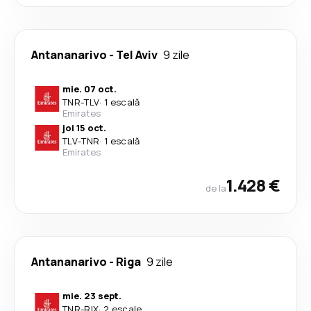
Antananarivo
-
Tel Aviv
9 zile
mie. 07 oct.
TNR
-
TLV
·
1 escală
Emirates
joi 15 oct.
TLV
-
TNR
·
1 escală
Emirates
1.428 €
de la
Antananarivo
-
Riga
9 zile
mie. 23 sept.
TNR
-
RIX
·
2 escale