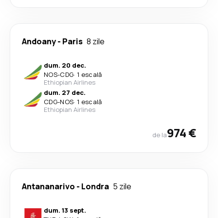
Andoany
-
Paris
8 zile
dum. 20 dec.
NOS
-
CDG
·
1 escală
Ethiopian Airlines
dum. 27 dec.
CDG
-
NOS
·
1 escală
Ethiopian Airlines
974 €
de la
Antananarivo
-
Londra
5 zile
dum. 13 sept.