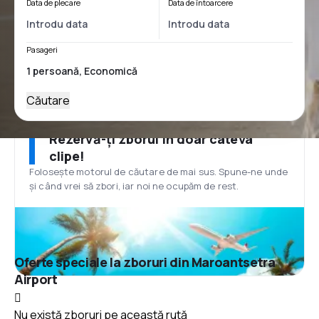
Data de plecare
Data de întoarcere
Pasageri
Căutare
Rezervă-ți zborul în doar câteva
clipe!
Folosește motorul de căutare de mai sus. Spune-ne unde
și când vrei să zbori, iar noi ne ocupăm de rest.
Oferte speciale la zboruri din Maroantsetra
Airport
Nu există zboruri pe această rută