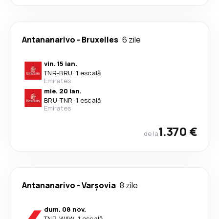
Antananarivo
-
Bruxelles
6 zile
vin. 15 ian.
TNR
-
BRU
·
1 escală
Emirates
mie. 20 ian.
BRU
-
TNR
·
1 escală
Emirates
1.370 €
de la
Antananarivo
-
Varşovia
8 zile
dum. 08 nov.
TNR
-
WAW
·
1 escală