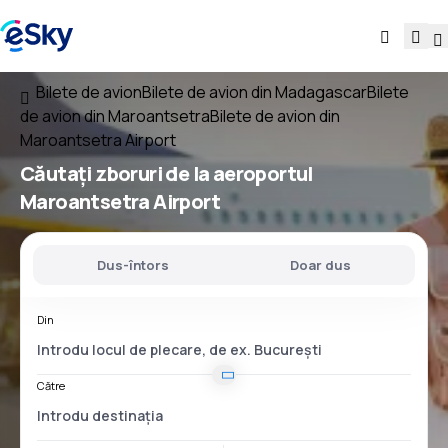
Bilete de avion
Bilete de avion din Madagascar
Bilete
de avion din Maroantsetra
Bilete de avion din
Maroantsetra Airport
Căutați
zboruri
de la
aeroportul
Maroantsetra Airport
Dus-întors
Doar dus
Din
Către