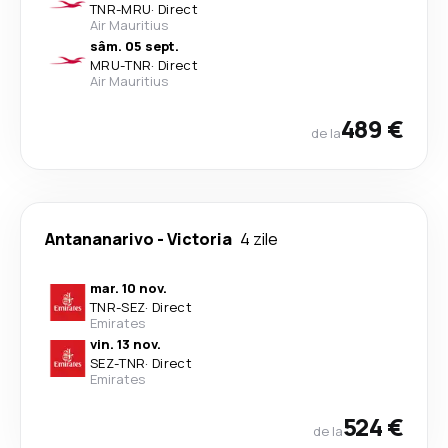
TNR
-
MRU
·
Direct
Air Mauritius
sâm. 05 sept.
MRU
-
TNR
·
Direct
Air Mauritius
489 €
de la
Antananarivo
-
Victoria
4 zile
mar. 10 nov.
TNR
-
SEZ
·
Direct
Emirates
vin. 13 nov.
SEZ
-
TNR
·
Direct
Emirates
524 €
de la