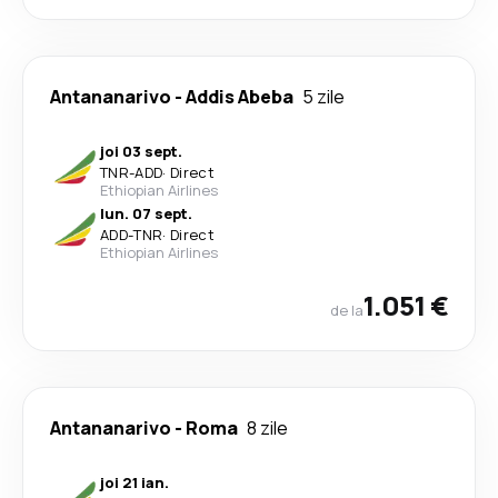
Antananarivo
-
Addis Abeba
5 zile
joi 03 sept.
TNR
-
ADD
·
Direct
Ethiopian Airlines
lun. 07 sept.
ADD
-
TNR
·
Direct
Ethiopian Airlines
1.051 €
de la
Antananarivo
-
Roma
8 zile
joi 21 ian.