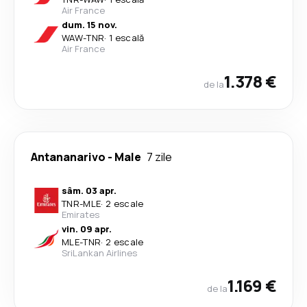
Air France
dum. 15 nov.
WAW
-
TNR
·
1 escală
Air France
1.378 €
de la
Antananarivo
-
Male
7 zile
sâm. 03 apr.
TNR
-
MLE
·
2 escale
Emirates
vin. 09 apr.
MLE
-
TNR
·
2 escale
SriLankan Airlines
1.169 €
de la