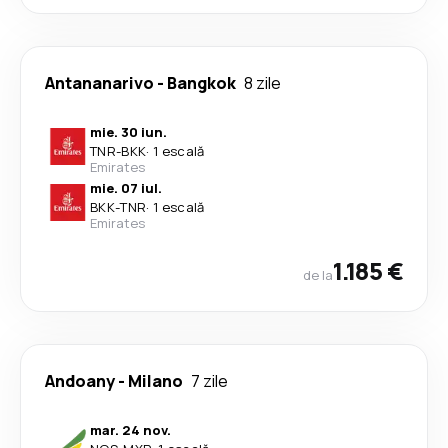
Antananarivo
-
Bangkok
8 zile
mie. 30 iun.
TNR
-
BKK
·
1 escală
Emirates
mie. 07 iul.
BKK
-
TNR
·
1 escală
Emirates
1.185 €
de la
Andoany
-
Milano
7 zile
mar. 24 nov.