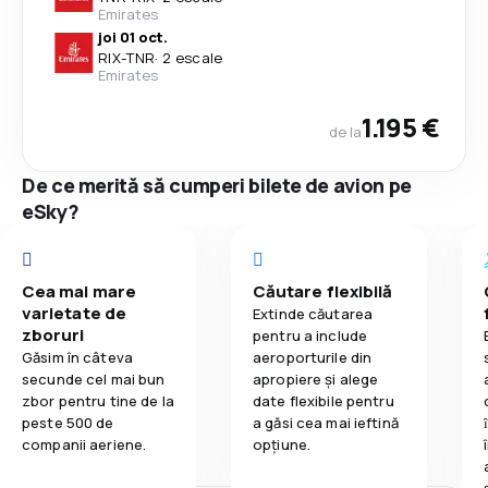
Emirates
joi 01 oct.
RIX
-
TNR
·
2 escale
Emirates
1.195 €
de la
De ce merită să cumperi bilete de avion pe
eSky?
Cea mai mare
Căutare flexibilă
varietate de
Extinde căutarea
zboruri
pentru a include
Găsim în câteva
aeroporturile din
secunde cel mai bun
apropiere și alege
zbor pentru tine de la
date flexibile pentru
peste 500 de
a găsi cea mai ieftină
companii aeriene.
opțiune.