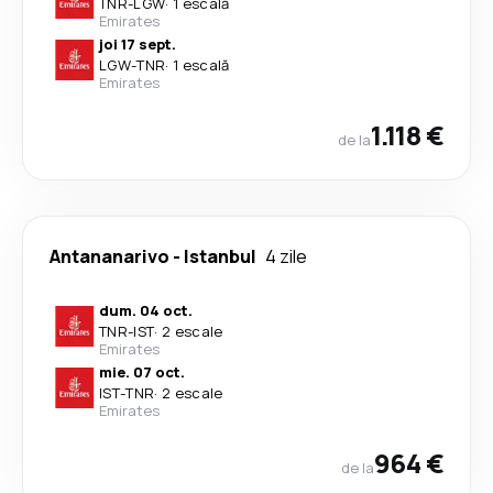
TNR
-
LGW
·
1 escală
Emirates
joi 17 sept.
LGW
-
TNR
·
1 escală
Emirates
1.118 €
de la
Antananarivo
-
Istanbul
4 zile
dum. 04 oct.
TNR
-
IST
·
2 escale
Emirates
mie. 07 oct.
IST
-
TNR
·
2 escale
Emirates
964 €
de la