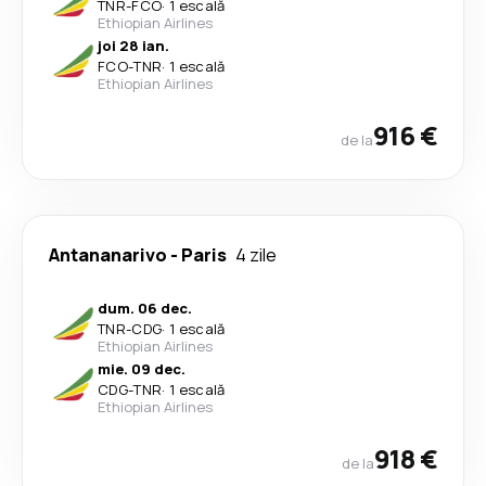
TNR
-
FCO
·
1 escală
Ethiopian Airlines
joi 28 ian.
FCO
-
TNR
·
1 escală
Ethiopian Airlines
916 €
de la
Antananarivo
-
Paris
4 zile
dum. 06 dec.
TNR
-
CDG
·
1 escală
Ethiopian Airlines
mie. 09 dec.
CDG
-
TNR
·
1 escală
Ethiopian Airlines
918 €
de la