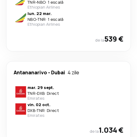
TNR
-
NBO
·
1 escală
Ethiopian Airlines
lun. 22 mar.
NBO
-
TNR
·
1 escală
Ethiopian Airlines
539 €
de la
Antananarivo
-
Dubai
4 zile
mar. 29 sept.
TNR
-
DXB
·
Direct
Emirates
vin. 02 oct.
DXB
-
TNR
·
Direct
Emirates
1.034 €
de la