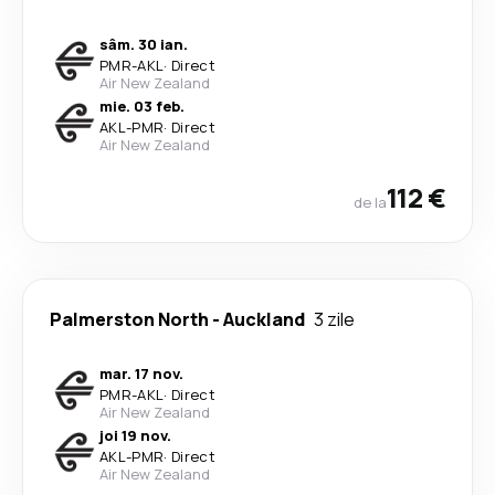
sâm. 30 ian.
PMR
-
AKL
·
Direct
Air New Zealand
mie. 03 feb.
AKL
-
PMR
·
Direct
Air New Zealand
112 €
de la
Palmerston North
-
Auckland
3 zile
mar. 17 nov.
PMR
-
AKL
·
Direct
Air New Zealand
joi 19 nov.
AKL
-
PMR
·
Direct
Air New Zealand