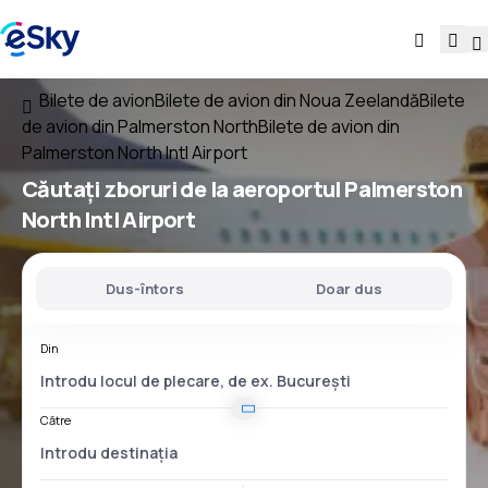
Bilete de avion
Bilete de avion din Noua Zeelandă
Bilete
de avion din Palmerston North
Bilete de avion din
Palmerston North Intl Airport
Căutați
zboruri
de la
aeroportul
Palmerston
North Intl Airport
Dus-întors
Doar dus
Din
Către