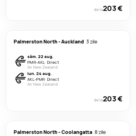
203 €
de la
Palmerston North
-
Auckland
3 zile
sâm. 22 aug.
PMR
-
AKL
·
Direct
Air New Zealand
lun. 24 aug.
AKL
-
PMR
·
Direct
Air New Zealand
203 €
de la
Palmerston North
-
Coolangatta
8 zile