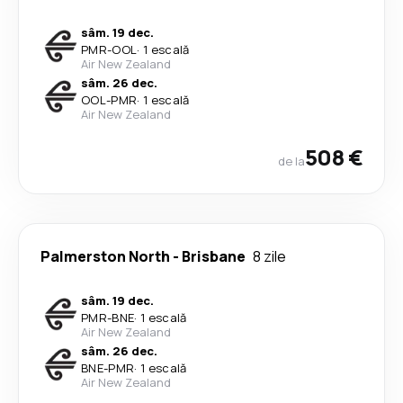
sâm. 19 dec.
PMR
-
OOL
·
1 escală
Air New Zealand
sâm. 26 dec.
OOL
-
PMR
·
1 escală
Air New Zealand
508 €
de la
Palmerston North
-
Brisbane
8 zile
sâm. 19 dec.
PMR
-
BNE
·
1 escală
Air New Zealand
sâm. 26 dec.
BNE
-
PMR
·
1 escală
Air New Zealand