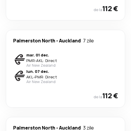
112 €
de la
Palmerston North
-
Auckland
7 zile
mar. 01 dec.
PMR
-
AKL
·
Direct
Air New Zealand
lun. 07 dec.
AKL
-
PMR
·
Direct
Air New Zealand
112 €
de la
Palmerston North
-
Auckland
3 zile