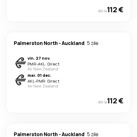
112 €
de la
Palmerston North
-
Auckland
5 zile
vin. 27 nov.
PMR
-
AKL
·
Direct
Air New Zealand
mar. 01 dec.
AKL
-
PMR
·
Direct
Air New Zealand
112 €
de la
Palmerston North
-
Auckland
5 zile