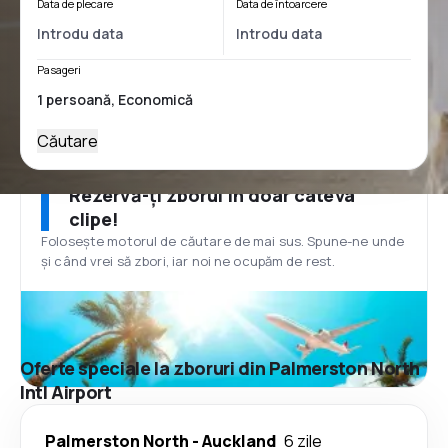
Data de plecare
Data de întoarcere
Pasageri
Căutare
Rezervă-ți zborul în doar câteva
clipe!
Folosește motorul de căutare de mai sus. Spune-ne unde
și când vrei să zbori, iar noi ne ocupăm de rest.
Oferte speciale la zboruri din Palmerston North
Intl Airport
Palmerston North
-
Auckland
6 zile