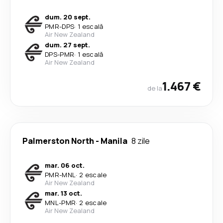
dum. 20 sept.
PMR
-
DPS
·
1 escală
Air New Zealand
dum. 27 sept.
DPS
-
PMR
·
1 escală
Air New Zealand
1.467 €
de la
Palmerston North
-
Manila
8 zile
mar. 06 oct.
PMR
-
MNL
·
2 escale
Air New Zealand
mar. 13 oct.
MNL
-
PMR
·
2 escale
Air New Zealand