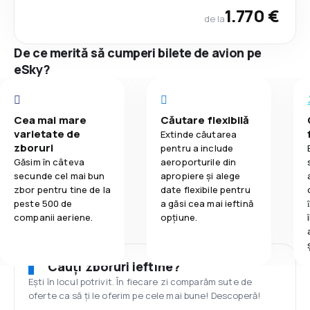
1.770 €
de la
De ce merită să cumperi bilete de avion pe
eSky?
Cea mai mare
Căutare flexibilă
varietate de
Extinde căutarea
zboruri
pentru a include
Găsim în câteva
aeroporturile din
secunde cel mai bun
apropiere și alege
zbor pentru tine de la
date flexibile pentru
peste 500 de
a găsi cea mai ieftină
companii aeriene.
opțiune.
Cauți zboruri ieftine?
Ești în locul potrivit. În fiecare zi comparăm sute de
oferte ca să ți le oferim pe cele mai bune! Descoperă!