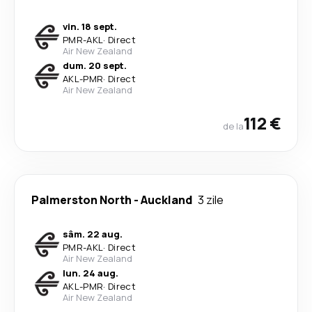
vin. 18 sept.
PMR
-
AKL
·
Direct
Air New Zealand
dum. 20 sept.
AKL
-
PMR
·
Direct
Air New Zealand
112 €
de la
Palmerston North
-
Auckland
3 zile
sâm. 22 aug.
PMR
-
AKL
·
Direct
Air New Zealand
lun. 24 aug.
AKL
-
PMR
·
Direct
Air New Zealand