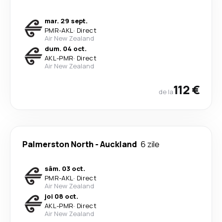
mar. 29 sept.
PMR
-
AKL
·
Direct
Air New Zealand
dum. 04 oct.
AKL
-
PMR
·
Direct
Air New Zealand
112 €
de la
Palmerston North
-
Auckland
6 zile
sâm. 03 oct.
PMR
-
AKL
·
Direct
Air New Zealand
joi 08 oct.
AKL
-
PMR
·
Direct
Air New Zealand