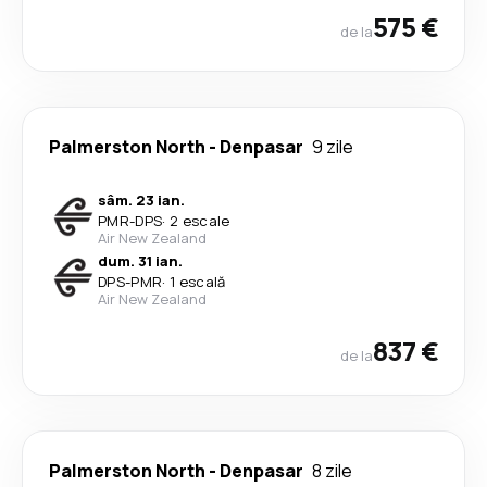
575 €
de la
Palmerston North
-
Denpasar
9 zile
sâm. 23 ian.
PMR
-
DPS
·
2 escale
Air New Zealand
dum. 31 ian.
DPS
-
PMR
·
1 escală
Air New Zealand
837 €
de la
Palmerston North
-
Denpasar
8 zile