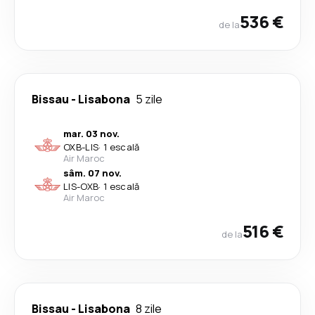
536 €
de la
Bissau
-
Lisabona
5 zile
mar. 03 nov.
OXB
-
LIS
·
1 escală
Air Maroc
sâm. 07 nov.
LIS
-
OXB
·
1 escală
Air Maroc
516 €
de la
Bissau
-
Lisabona
8 zile