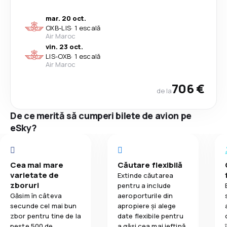
mar. 20 oct.
OXB
-
LIS
·
1 escală
Air Maroc
vin. 23 oct.
LIS
-
OXB
·
1 escală
Air Maroc
706 €
de la
De ce merită să cumperi bilete de avion pe
eSky?
Cea mai mare
Căutare flexibilă
varietate de
Extinde căutarea
zboruri
pentru a include
Găsim în câteva
aeroporturile din
secunde cel mai bun
apropiere și alege
zbor pentru tine de la
date flexibile pentru
peste 500 de
a găsi cea mai ieftină