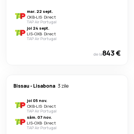
mar. 22 sept.
OXB
-
LIS
·
Direct
TAP Air Portugal
joi 24 sept.
LIS
-
OXB
·
Direct
TAP Air Portugal
843 €
de la
Bissau
-
Lisabona
3 zile
joi 05 nov.
OXB
-
LIS
·
Direct
TAP Air Portugal
sâm. 07 nov.
LIS
-
OXB
·
Direct
TAP Air Portugal