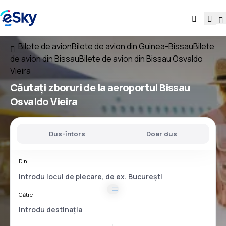
Bilete de avion
Bilete de avion din Guinea-Bissau
Bilete
de avion din Bissau
Bilete de avion din Bissau Osvaldo
Vieira
Căutați
zboruri
de la
aeroportul
Bissau
Osvaldo Vieira
Dus-întors
Doar dus
Din
Către