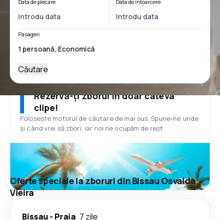
Data de plecare
Data de întoarcere
Pasageri
Căutare
Rezervă-ți zborul în doar câteva
clipe!
Folosește motorul de căutare de mai sus. Spune-ne unde
și când vrei să zbori, iar noi ne ocupăm de rest.
Oferte speciale la zboruri din Bissau Osvaldo
Vieira
Bissau
-
Praia
7 zile