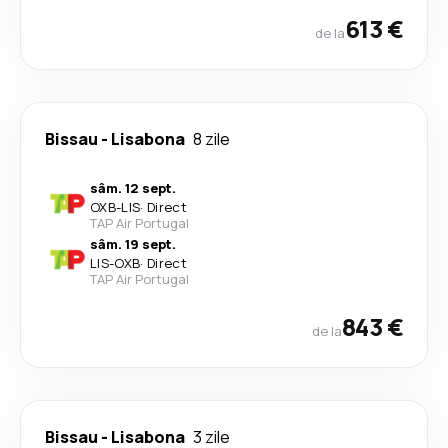
613 €
de la
Bissau
-
Lisabona
8 zile
sâm. 12 sept.
OXB
-
LIS
·
Direct
TAP Air Portugal
sâm. 19 sept.
LIS
-
OXB
·
Direct
TAP Air Portugal
843 €
de la
Bissau
-
Lisabona
3 zile