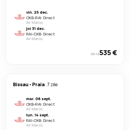
vin. 25 dec.
OXB
-
RAI
·
Direct
Air Maroc
joi 31 dec.
RAI
-
OXB
·
Direct
Air Maroc
535 €
de la
Bissau
-
Praia
7 zile
mar. 08 sept.
OXB
-
RAI
·
Direct
Air Maroc
lun. 14 sept.
RAI
-
OXB
·
Direct
Air Maroc