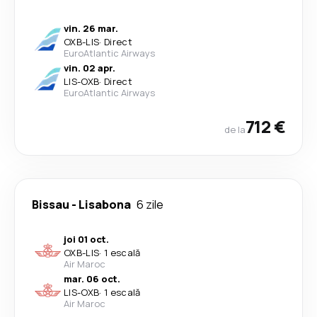
vin. 26 mar.
OXB
-
LIS
·
Direct
EuroAtlantic Airways
vin. 02 apr.
LIS
-
OXB
·
Direct
EuroAtlantic Airways
712 €
de la
Bissau
-
Lisabona
6 zile
joi 01 oct.
OXB
-
LIS
·
1 escală
Air Maroc
mar. 06 oct.
LIS
-
OXB
·
1 escală
Air Maroc