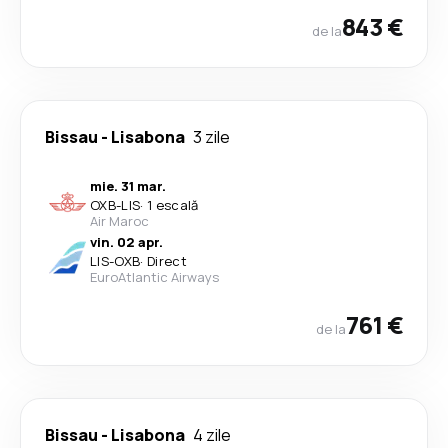
843 €
de la
Bissau
-
Lisabona
3 zile
mie. 31 mar.
OXB
-
LIS
·
1 escală
Air Maroc
vin. 02 apr.
LIS
-
OXB
·
Direct
EuroAtlantic Airways
761 €
de la
Bissau
-
Lisabona
4 zile