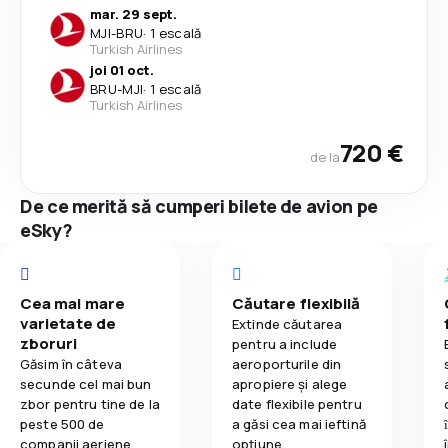
mar. 29 sept.
MJI
-
BRU
·
1 escală
Turkish Airlines
joi 01 oct.
BRU
-
MJI
·
1 escală
Turkish Airlines
720 €
de la
De ce merită să cumperi bilete de avion pe
eSky?
Cea mai mare
Căutare flexibilă
varietate de
Extinde căutarea
zboruri
pentru a include
Găsim în câteva
aeroporturile din
secunde cel mai bun
apropiere și alege
zbor pentru tine de la
date flexibile pentru
peste 500 de
a găsi cea mai ieftină
companii aeriene.
opțiune.