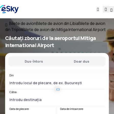
Bilete de avion
Bilete de avion din Libia
Bilete de avion
din Tripoli
Bilete de avion din Mitiga International Airport
Căutați
zboruri
de la
aeroportul
Mitiga
International Airport
Dus-întors
Doar dus
Din
Către
Data de plecare
Data de întoarcere