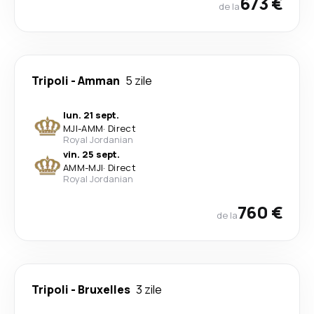
673 €
de la
Tripoli
-
Amman
5 zile
lun. 21 sept.
MJI
-
AMM
·
Direct
Royal Jordanian
vin. 25 sept.
AMM
-
MJI
·
Direct
Royal Jordanian
760 €
de la
Tripoli
-
Bruxelles
3 zile