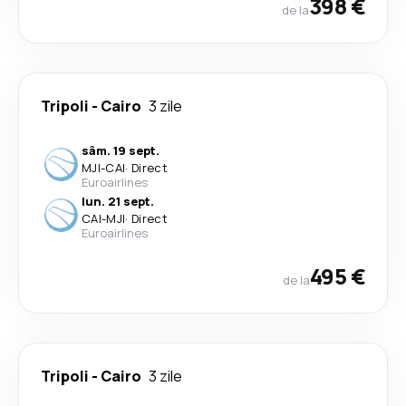
398 €
de la
Tripoli
-
Cairo
3 zile
sâm. 19 sept.
MJI
-
CAI
·
Direct
Euroairlines
lun. 21 sept.
CAI
-
MJI
·
Direct
Euroairlines
495 €
de la
Tripoli
-
Cairo
3 zile