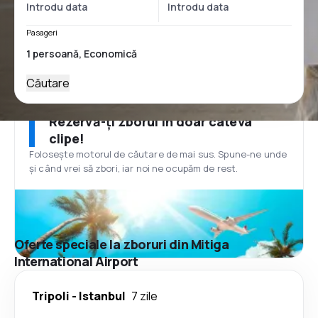
Pasageri
Căutare
Rezervă-ți zborul în doar câteva
clipe!
Folosește motorul de căutare de mai sus. Spune-ne unde
și când vrei să zbori, iar noi ne ocupăm de rest.
Oferte speciale la zboruri din Mitiga
International Airport
Tripoli
-
Istanbul
7 zile