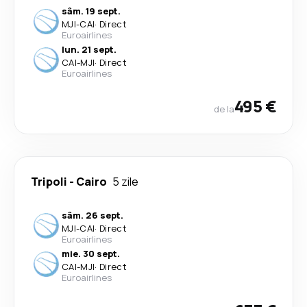
sâm. 19 sept.
MJI
-
CAI
·
Direct
Euroairlines
lun. 21 sept.
CAI
-
MJI
·
Direct
Euroairlines
495 €
de la
Tripoli
-
Cairo
5 zile
sâm. 26 sept.
MJI
-
CAI
·
Direct
Euroairlines
mie. 30 sept.
CAI
-
MJI
·
Direct
Euroairlines