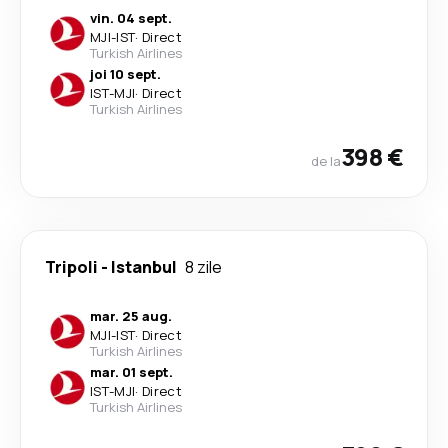
vin. 04 sept.
MJI
-
IST
·
Direct
Turkish Airlines
joi 10 sept.
IST
-
MJI
·
Direct
Turkish Airlines
398 €
de la
Tripoli
-
Istanbul
8 zile
mar. 25 aug.
MJI
-
IST
·
Direct
Turkish Airlines
mar. 01 sept.
IST
-
MJI
·
Direct
Turkish Airlines