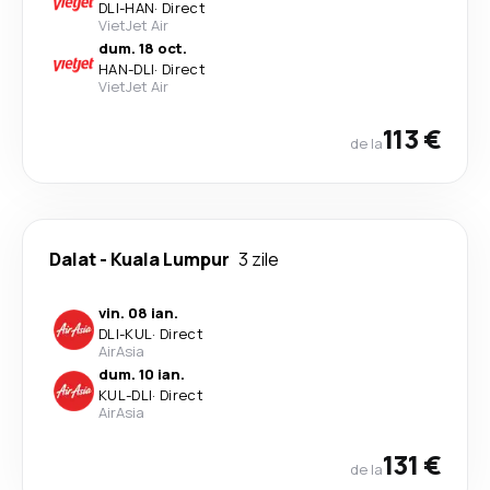
DLI
-
HAN
·
Direct
VietJet Air
dum. 18 oct.
HAN
-
DLI
·
Direct
VietJet Air
113 €
de la
Dalat
-
Kuala Lumpur
3 zile
vin. 08 ian.
DLI
-
KUL
·
Direct
AirAsia
dum. 10 ian.
KUL
-
DLI
·
Direct
AirAsia
131 €
de la