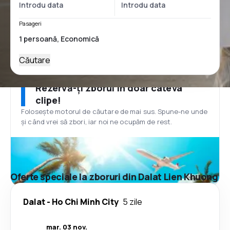
Pasageri
Căutare
Rezervă-ți zborul în doar câteva
clipe!
Folosește motorul de căutare de mai sus. Spune-ne unde
și când vrei să zbori, iar noi ne ocupăm de rest.
Oferte speciale la zboruri din Dalat Lien Khuong
Dalat
-
Ho Chi Minh City
5 zile
mar. 03 nov.