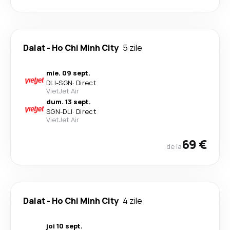
Dalat
-
Ho Chi Minh City
5 zile
mie. 09 sept.
DLI
-
SGN
·
Direct
VietJet Air
dum. 13 sept.
SGN
-
DLI
·
Direct
VietJet Air
69 €
de la
Dalat
-
Ho Chi Minh City
4 zile
joi 10 sept.