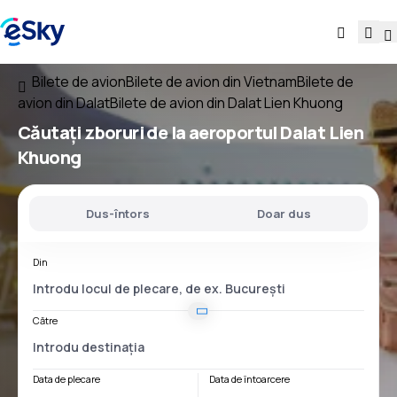
Bilete de avion
Bilete de avion din Vietnam
Bilete de
avion din Dalat
Bilete de avion din Dalat Lien Khuong
Căutați
zboruri
de la
aeroportul
Dalat Lien
Khuong
Dus-întors
Doar dus
Din
Către
Data de plecare
Data de întoarcere