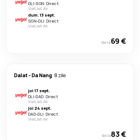
DLI
-
SGN
·
Direct
VietJet Air
dum. 13 sept.
SGN
-
DLI
·
Direct
VietJet Air
69 €
de la
Dalat
-
Da Nang
8 zile
joi 17 sept.
DLI
-
DAD
·
Direct
VietJet Air
joi 24 sept.
DAD
-
DLI
·
Direct
VietJet Air
83 €
de la