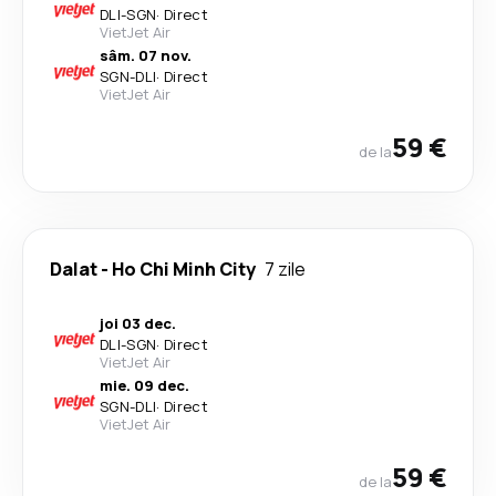
DLI
-
SGN
·
Direct
VietJet Air
sâm. 07 nov.
SGN
-
DLI
·
Direct
VietJet Air
59 €
de la
Dalat
-
Ho Chi Minh City
7 zile
joi 03 dec.
DLI
-
SGN
·
Direct
VietJet Air
mie. 09 dec.
SGN
-
DLI
·
Direct
VietJet Air
59 €
de la