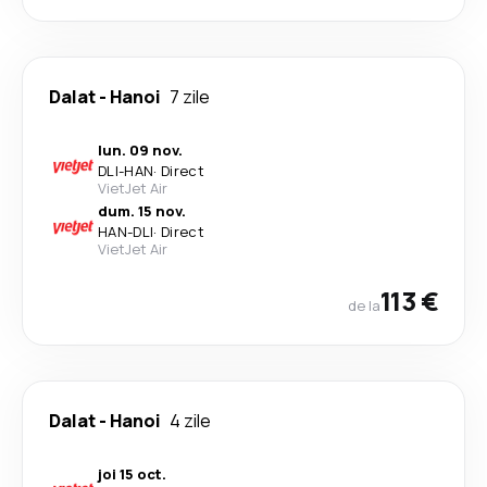
Dalat
-
Hanoi
7 zile
lun. 09 nov.
DLI
-
HAN
·
Direct
VietJet Air
dum. 15 nov.
HAN
-
DLI
·
Direct
VietJet Air
113 €
de la
Dalat
-
Hanoi
4 zile
joi 15 oct.