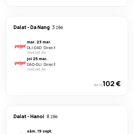
Dalat
-
Da Nang
3 zile
mar. 23 mar.
DLI
-
DAD
·
Direct
VietJet Air
joi 25 mar.
DAD
-
DLI
·
Direct
VietJet Air
102 €
de la
Dalat
-
Hanoi
8 zile
sâm. 19 sept.