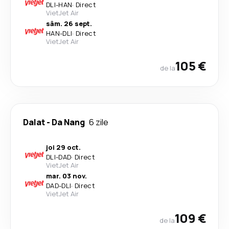
DLI
-
HAN
·
Direct
VietJet Air
sâm. 26 sept.
HAN
-
DLI
·
Direct
VietJet Air
105 €
de la
Dalat
-
Da Nang
6 zile
joi 29 oct.
DLI
-
DAD
·
Direct
VietJet Air
mar. 03 nov.
DAD
-
DLI
·
Direct
VietJet Air
109 €
de la