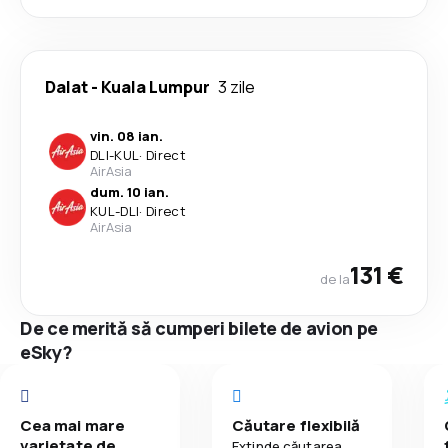
Dalat
-
Kuala Lumpur
3 zile
vin. 08 ian.
DLI
-
KUL
·
Direct
AirAsia
dum. 10 ian.
KUL
-
DLI
·
Direct
AirAsia
131 €
de la
De ce merită să cumperi bilete de avion pe
eSky?
Cea mai mare
Căutare flexibilă
varietate de
Extinde căutarea