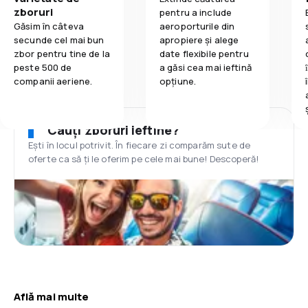
zboruri
pentru a include
Găsim în câteva
aeroporturile din
secunde cel mai bun
apropiere și alege
zbor pentru tine de la
date flexibile pentru
peste 500 de
a găsi cea mai ieftină
companii aeriene.
opțiune.
Cauți zboruri ieftine?
Ești în locul potrivit. În fiecare zi comparăm sute de
oferte ca să ți le oferim pe cele mai bune! Descoperă!
Află mai multe