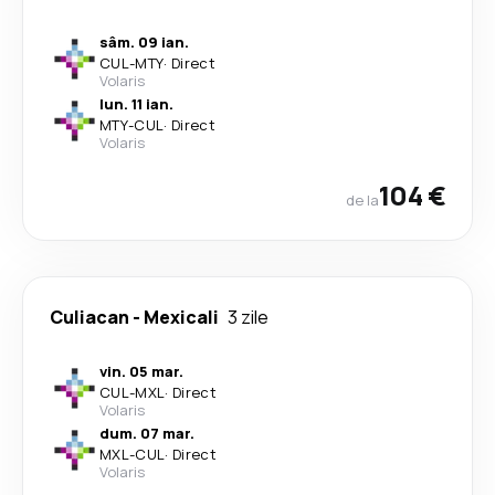
sâm. 09 ian.
CUL
-
MTY
·
Direct
Volaris
lun. 11 ian.
MTY
-
CUL
·
Direct
Volaris
104 €
de la
Culiacan
-
Mexicali
3 zile
vin. 05 mar.
CUL
-
MXL
·
Direct
Volaris
dum. 07 mar.
MXL
-
CUL
·
Direct
Volaris