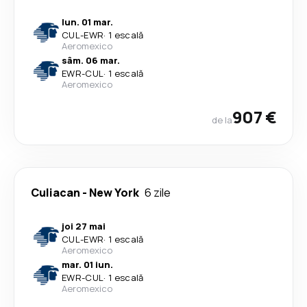
lun. 01 mar.
CUL
-
EWR
·
1 escală
Aeromexico
sâm. 06 mar.
EWR
-
CUL
·
1 escală
Aeromexico
907 €
de la
Culiacan
-
New York
6 zile
joi 27 mai
CUL
-
EWR
·
1 escală
Aeromexico
mar. 01 iun.
EWR
-
CUL
·
1 escală
Aeromexico