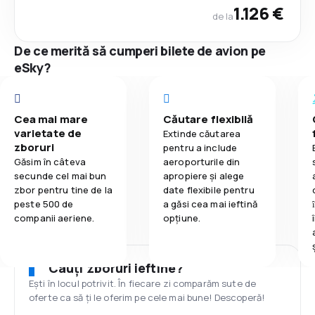
1.126 €
de la
De ce merită să cumperi bilete de avion pe
eSky?
Cea mai mare
Căutare flexibilă
varietate de
Extinde căutarea
zboruri
pentru a include
Găsim în câteva
aeroporturile din
secunde cel mai bun
apropiere și alege
zbor pentru tine de la
date flexibile pentru
peste 500 de
a găsi cea mai ieftină
companii aeriene.
opțiune.
Cauți zboruri ieftine?
Ești în locul potrivit. În fiecare zi comparăm sute de
oferte ca să ți le oferim pe cele mai bune! Descoperă!