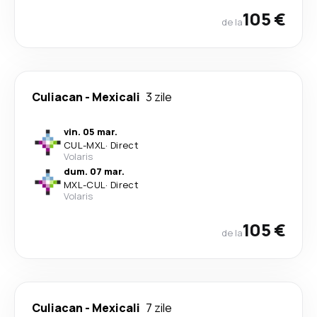
105 €
de la
Culiacan
-
Mexicali
3 zile
vin. 05 mar.
CUL
-
MXL
·
Direct
Volaris
dum. 07 mar.
MXL
-
CUL
·
Direct
Volaris
105 €
de la
Culiacan
-
Mexicali
7 zile