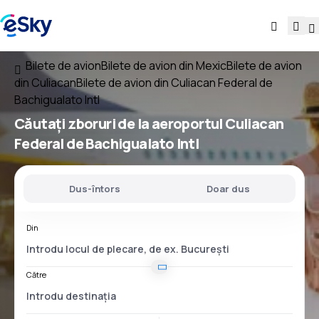
Bilete de avion
Bilete de avion din Mexic
Bilete de avion
din Culiacan
Bilete de avion din Culiacan Federal de
Bachigualato Intl
Căutați
zboruri
de la
aeroportul
Culiacan
Federal de Bachigualato Intl
Dus-întors
Doar dus
Din
Către