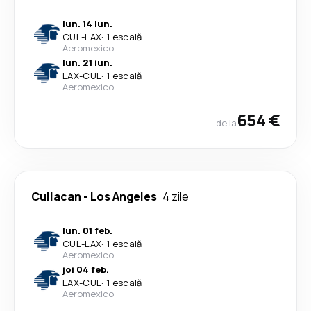
lun. 14 iun.
CUL
-
LAX
·
1 escală
Aeromexico
lun. 21 iun.
LAX
-
CUL
·
1 escală
Aeromexico
654 €
de la
Culiacan
-
Los Angeles
4 zile
lun. 01 feb.
CUL
-
LAX
·
1 escală
Aeromexico
joi 04 feb.
LAX
-
CUL
·
1 escală
Aeromexico