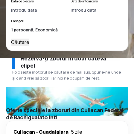
Data de plecare
Data de întoarcere
Pasageri
Căutare
Rezervă-ți zborul în doar câteva
clipe!
Folosește motorul de căutare de mai sus. Spune-ne unde
și când vrei să zbori, iar noi ne ocupăm de rest.
Oferte speciale la zboruri din Culiacan Federal
de Bachigualato Intl
Culiacan
-
Guadalajara
5 zile