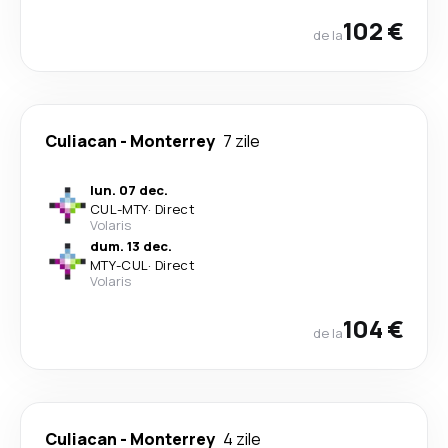
102 €
de la
Culiacan
-
Monterrey
7 zile
lun. 07 dec.
CUL
-
MTY
·
Direct
Volaris
dum. 13 dec.
MTY
-
CUL
·
Direct
Volaris
104 €
de la
Culiacan
-
Monterrey
4 zile