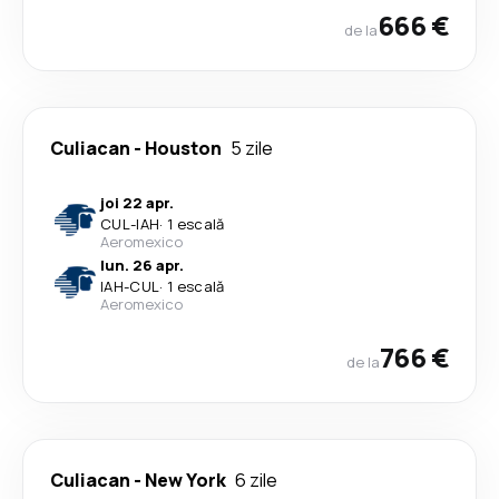
666 €
de la
Culiacan
-
Houston
5 zile
joi 22 apr.
CUL
-
IAH
·
1 escală
Aeromexico
lun. 26 apr.
IAH
-
CUL
·
1 escală
Aeromexico
766 €
de la
Culiacan
-
New York
6 zile