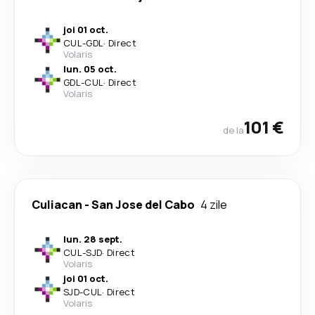
joi 01 oct.
CUL
-
GDL
·
Direct
Volaris
lun. 05 oct.
GDL
-
CUL
·
Direct
Volaris
101 €
de la
Culiacan
-
San Jose del Cabo
4 zile
lun. 28 sept.
CUL
-
SJD
·
Direct
Volaris
joi 01 oct.
SJD
-
CUL
·
Direct
Volaris