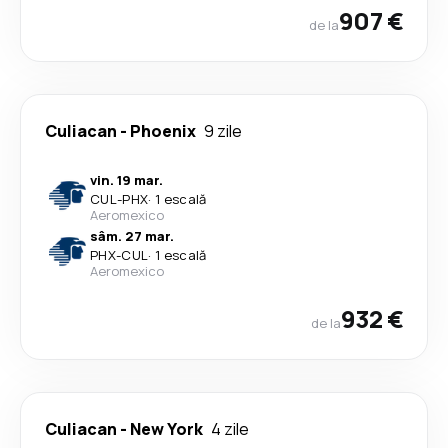
907 €
de la
Culiacan
-
Phoenix
9 zile
vin. 19 mar.
CUL
-
PHX
·
1 escală
Aeromexico
sâm. 27 mar.
PHX
-
CUL
·
1 escală
Aeromexico
932 €
de la
Culiacan
-
New York
4 zile