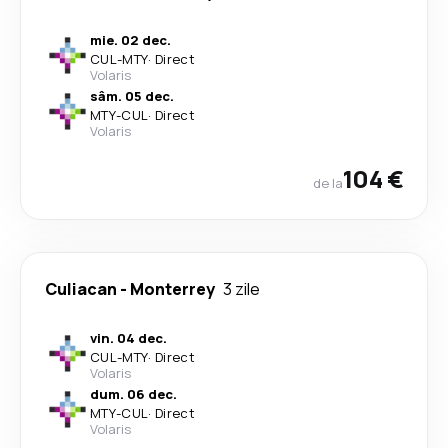
mie. 02 dec.
CUL
-
MTY
·
Direct
Volaris
sâm. 05 dec.
MTY
-
CUL
·
Direct
Volaris
104 €
de la
Culiacan
-
Monterrey
3 zile
vin. 04 dec.
CUL
-
MTY
·
Direct
Volaris
dum. 06 dec.
MTY
-
CUL
·
Direct
Volaris