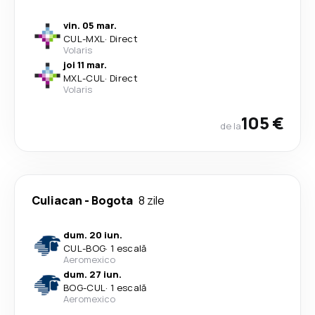
vin. 05 mar.
CUL
-
MXL
·
Direct
Volaris
joi 11 mar.
MXL
-
CUL
·
Direct
Volaris
105 €
de la
Culiacan
-
Bogota
8 zile
dum. 20 iun.
CUL
-
BOG
·
1 escală
Aeromexico
dum. 27 iun.
BOG
-
CUL
·
1 escală
Aeromexico