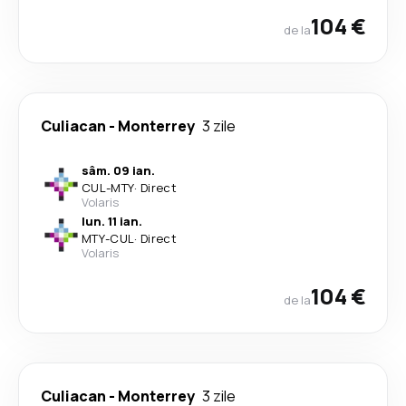
104 €
de la
Culiacan
-
Monterrey
3 zile
sâm. 09 ian.
CUL
-
MTY
·
Direct
Volaris
lun. 11 ian.
MTY
-
CUL
·
Direct
Volaris
104 €
de la
Culiacan
-
Monterrey
3 zile