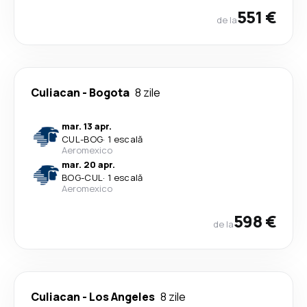
551 €
de la
Culiacan
-
Bogota
8 zile
mar. 13 apr.
CUL
-
BOG
·
1 escală
Aeromexico
mar. 20 apr.
BOG
-
CUL
·
1 escală
Aeromexico
598 €
de la
Culiacan
-
Los Angeles
8 zile