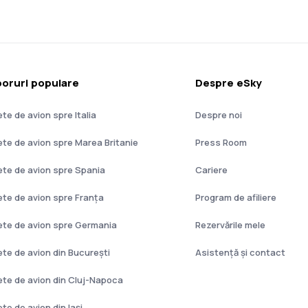
oruri populare
Despre eSky
ete de avion spre Italia
Despre noi
lete de avion spre Marea Britanie
Press Room
lete de avion spre Spania
Cariere
lete de avion spre Franţa
Program de afiliere
lete de avion spre Germania
Rezervările mele
lete de avion din București
Asistenţă şi contact
lete de avion din Cluj-Napoca
ete de avion din Iași