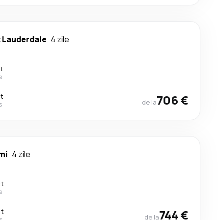
t Lauderdale
4 zile
ct
s
ct
706 €
de la
s
mi
4 zile
ct
s
ct
744 €
de la
s