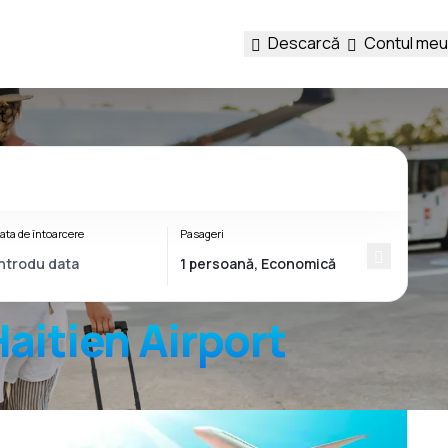
Descarcă
Contul meu
t
ata de întoarcere
Pasageri
aitien Airport