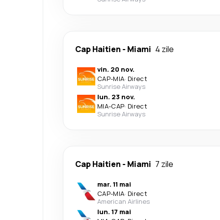
Cap Haitien
-
Miami
4 zile
vin. 20 nov.
CAP
-
MIA
·
Direct
Sunrise Airways
lun. 23 nov.
MIA
-
CAP
·
Direct
Sunrise Airways
Cap Haitien
-
Miami
7 zile
mar. 11 mai
CAP
-
MIA
·
Direct
American Airlines
lun. 17 mai