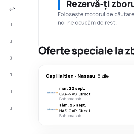
Rezervă-ți zboru
All-
inclusive
Folosește motorul de căutare 
noi ne ocupăm de rest.
City
Break
Cazare
Oferte speciale la z
Oferte
Finalizează
Cap Haitien
-
Nassau
5 zile
călătoria
mar. 22 sept.
Inspiraţie şi
CAP
-
NAS
·
Direct
recomandări
Bahamasair
sâm. 26 sept.
Servicii
NAS
-
CAP
·
Direct
clienți
Bahamasair