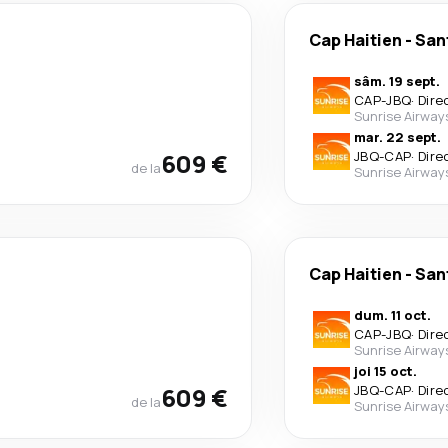
Cap Haitien
-
San
sâm. 19 sept.
CAP
-
JBQ
·
Dire
Sunrise Airway
mar. 22 sept.
609 €
JBQ
-
CAP
·
Dire
de la
Sunrise Airway
Cap Haitien
-
San
dum. 11 oct.
CAP
-
JBQ
·
Dire
Sunrise Airway
joi 15 oct.
609 €
JBQ
-
CAP
·
Dire
de la
Sunrise Airway