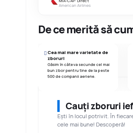
MIA
-
CAP
·
Direct
American Airlines
De ce merită să cum
Cea mai mare varietate de
zboruri
Găsim în câteva secunde cel mai
bun zbor pentru tine de la peste
500 de companii aeriene.
Cauți zboruri ie
Ești în locul potrivit. În fiec
cele mai bune! Descoperă!