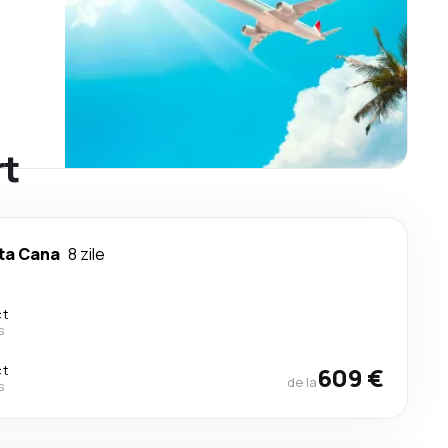
rt
ta Cana
8 zile
ct
s
ct
609 €
de la
s