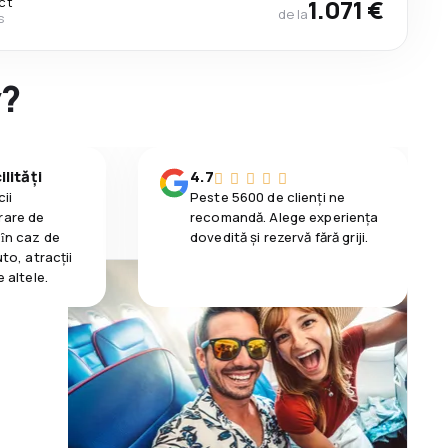
ct
1.071 €
de la
s
y?
lități
4.7
ii
Peste 5600 de clienți ne
rare de
recomandă. Alege experiența
 ȋn caz de
dovedită și rezervă fără griji.
uto, atracții
e altele.