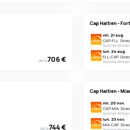
Cap Haitien
-
For
vin. 21 aug.
CAP
-
FLL
·
Dire
Sunrise Airway
lun. 24 aug.
706 €
FLL
-
CAP
·
Dire
de la
Sunrise Airway
Cap Haitien
-
Mia
vin. 20 nov.
CAP
-
MIA
·
Dire
Sunrise Airway
lun. 23 nov.
744 €
MIA
-
CAP
·
Dire
de la
Sunrise Airway