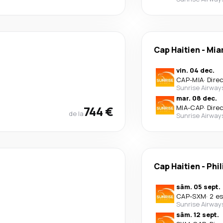
Cap Haitien
-
Mia
vin. 04 dec.
CAP
-
MIA
·
Dire
Sunrise Airway
mar. 08 dec.
744 €
MIA
-
CAP
·
Dire
de la
Sunrise Airway
Cap Haitien
-
Phi
sâm. 05 sept.
CAP
-
SXM
·
2 e
Sunrise Airway
sâm. 12 sept.