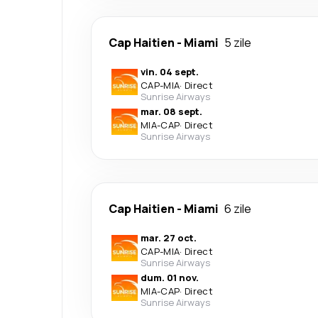
Cap Haitien
-
Miami
5 zile
vin. 04 sept.
CAP
-
MIA
·
Direct
Sunrise Airways
mar. 08 sept.
MIA
-
CAP
·
Direct
Sunrise Airways
Cap Haitien
-
Miami
6 zile
mar. 27 oct.
CAP
-
MIA
·
Direct
Sunrise Airways
dum. 01 nov.
MIA
-
CAP
·
Direct
Sunrise Airways