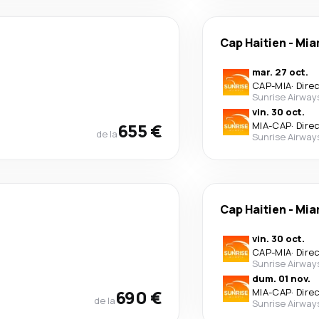
Cap Haitien
-
Mia
mar. 27 oct.
CAP
-
MIA
·
Dire
Sunrise Airway
vin. 30 oct.
655 €
MIA
-
CAP
·
Dire
de la
Sunrise Airway
Cap Haitien
-
Mia
vin. 30 oct.
CAP
-
MIA
·
Dire
Sunrise Airway
dum. 01 nov.
690 €
MIA
-
CAP
·
Dire
de la
Sunrise Airway