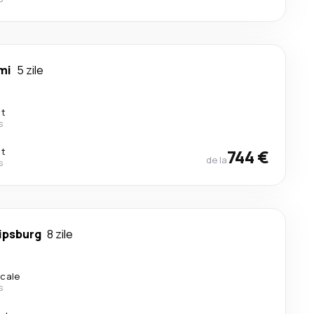
mi
5 zile
ct
s
ct
744 €
de la
s
lipsburg
8 zile
scale
s