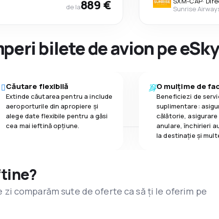
889 €
SXM
-
CAP
·
Dire
de la
Sunrise Airway
peri bilete de avion pe eSk
Căutare flexibilă
O mulțime de faci
Extinde căutarea pentru a include
Beneficiezi de servic
aeroporturile din apropiere și
suplimentare: asigu
alege date flexibile pentru a găsi
călătorie, asigurare
cea mai ieftină opțiune.
anulare, închirieri a
la destinaţie și mult
ftine?
are zi comparăm sute de oferte ca să ți le oferim pe