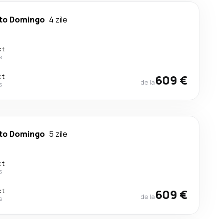
to Domingo
4 zile
ct
s
ct
609 €
de la
s
to Domingo
5 zile
ct
s
ct
609 €
de la
s