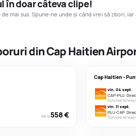
l în doar câteva clipe!
de mai sus. Spune-ne unde și când vrei să zbori, iar
boruri din Cap Haitien Airpo
Cap Haitien
-
Pun
vin. 04 sept.
CAP
-
PUJ
·
Dire
Sunrise Airway
vin. 11 sept.
558 €
PUJ
-
CAP
·
Dire
de la
Sunrise Airway