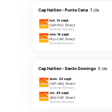
Cap Haitien
-
Punta Cana
3 zile
lun. 14 sept.
CAP
-
PUJ
·
Direct
Sunrise Airways
mie. 16 sept.
PUJ
-
CAP
·
Direct
Sunrise Airways
Cap Haitien
-
Santo Domingo
6 zile
dum. 20 sept.
CAP
-
JBQ
·
Direct
Sunrise Airways
vin. 25 sept.
JBQ
-
CAP
·
Direct
Sunrise Airways