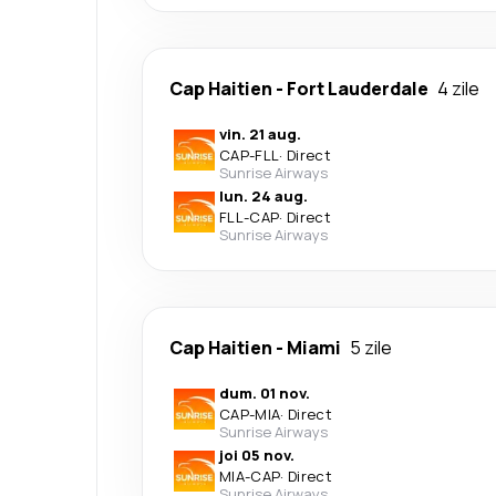
Cap Haitien
-
Fort Lauderdale
4 zile
vin. 21 aug.
CAP
-
FLL
·
Direct
Sunrise Airways
lun. 24 aug.
FLL
-
CAP
·
Direct
Sunrise Airways
Cap Haitien
-
Miami
5 zile
dum. 01 nov.
CAP
-
MIA
·
Direct
Sunrise Airways
joi 05 nov.
MIA
-
CAP
·
Direct
Sunrise Airways