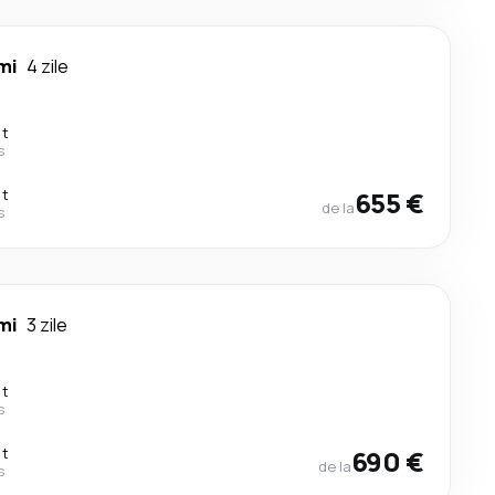
mi
4 zile
ct
s
ct
655 €
de la
s
mi
3 zile
ct
s
ct
690 €
de la
s