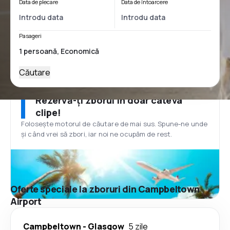
Data de plecare
Data de întoarcere
Pasageri
Căutare
Rezervă-ți zborul în doar câteva
clipe!
Folosește motorul de căutare de mai sus. Spune-ne unde
și când vrei să zbori, iar noi ne ocupăm de rest.
Oferte speciale la zboruri din Campbeltown
Airport
Campbeltown
-
Glasgow
5 zile