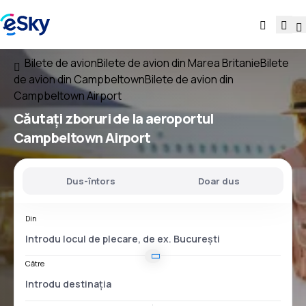
Bilete de avion
Bilete de avion din Marea Britanie
Bilete
de avion din Campbeltown
Bilete de avion din
Campbeltown Airport
Căutați
zboruri
de la
aeroportul
Campbeltown Airport
Dus-întors
Doar dus
Din
Către