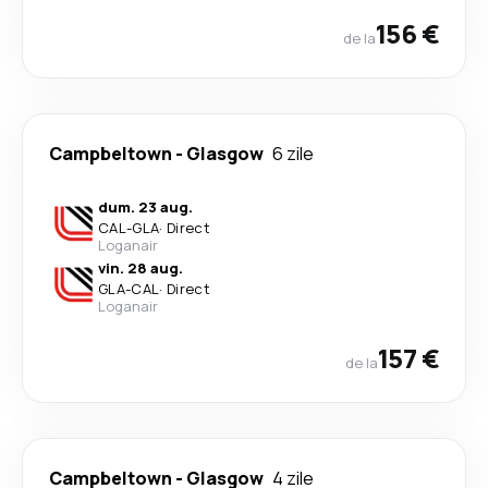
156 €
de la
Campbeltown
-
Glasgow
6 zile
dum. 23 aug.
CAL
-
GLA
·
Direct
Loganair
vin. 28 aug.
GLA
-
CAL
·
Direct
Loganair
157 €
de la
Campbeltown
-
Glasgow
4 zile