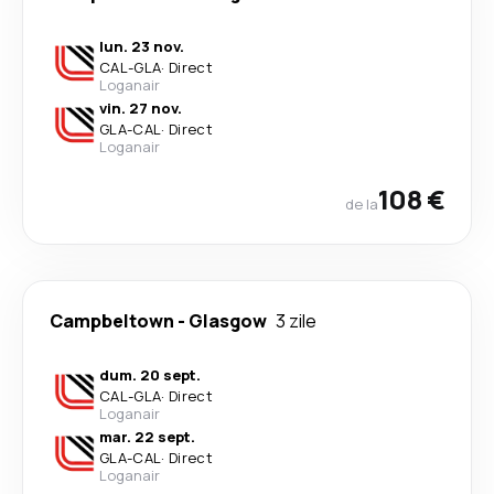
lun. 23 nov.
CAL
-
GLA
·
Direct
Loganair
vin. 27 nov.
GLA
-
CAL
·
Direct
Loganair
108 €
de la
Campbeltown
-
Glasgow
3 zile
dum. 20 sept.
CAL
-
GLA
·
Direct
Loganair
mar. 22 sept.
GLA
-
CAL
·
Direct
Loganair