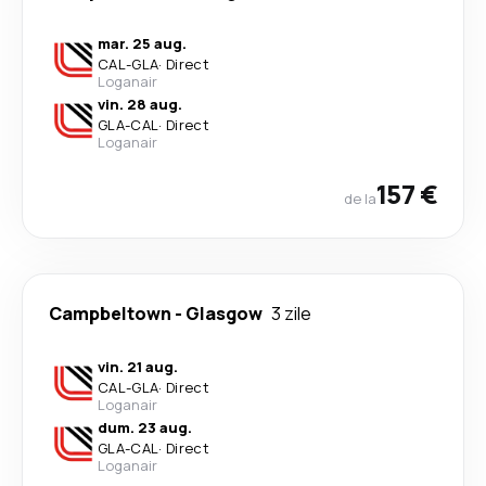
mar. 25 aug.
CAL
-
GLA
·
Direct
Loganair
vin. 28 aug.
GLA
-
CAL
·
Direct
Loganair
157 €
de la
Campbeltown
-
Glasgow
3 zile
vin. 21 aug.
CAL
-
GLA
·
Direct
Loganair
dum. 23 aug.
GLA
-
CAL
·
Direct
Loganair