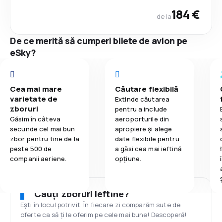
184 €
de la
De ce merită să cumperi bilete de avion pe
eSky?
Cea mai mare
Căutare flexibilă
varietate de
Extinde căutarea
zboruri
pentru a include
Găsim în câteva
aeroporturile din
secunde cel mai bun
apropiere și alege
zbor pentru tine de la
date flexibile pentru
peste 500 de
a găsi cea mai ieftină
companii aeriene.
opțiune.
Cauți zboruri ieftine?
Ești în locul potrivit. În fiecare zi comparăm sute de
oferte ca să ți le oferim pe cele mai bune! Descoperă!