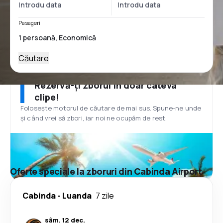
Pasageri
Căutare
Rezervă-ți zborul în doar câteva
clipe!
Folosește motorul de căutare de mai sus. Spune-ne unde
și când vrei să zbori, iar noi ne ocupăm de rest.
Oferte speciale la zboruri din Cabinda Airport
Cabinda
-
Luanda
7 zile
sâm. 12 dec.