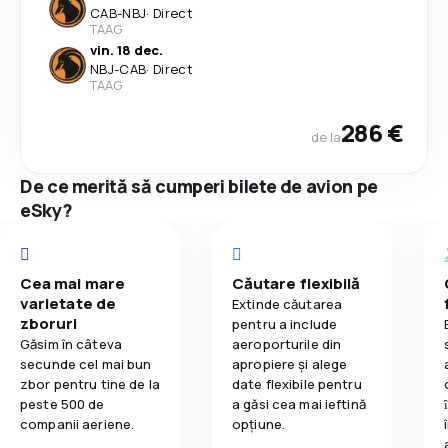
CAB
-
NBJ
·
Direct
TAAG
vin. 18 dec.
NBJ
-
CAB
·
Direct
TAAG
286 €
de la
De ce merită să cumperi bilete de avion pe
eSky?
Cea mai mare
Căutare flexibilă
varietate de
Extinde căutarea
zboruri
pentru a include
Găsim în câteva
aeroporturile din
secunde cel mai bun
apropiere și alege
zbor pentru tine de la
date flexibile pentru
peste 500 de
a găsi cea mai ieftină
companii aeriene.
opțiune.