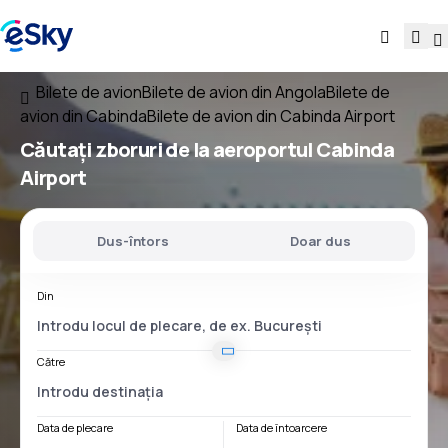
Bilete de avion
Bilete de avion din Angola
Bilete de
avion din Cabinda
Bilete de avion din Cabinda Airport
Căutați
zboruri
de la
aeroportul
Cabinda
Airport
Dus-întors
Doar dus
Din
Către
Data de plecare
Data de întoarcere