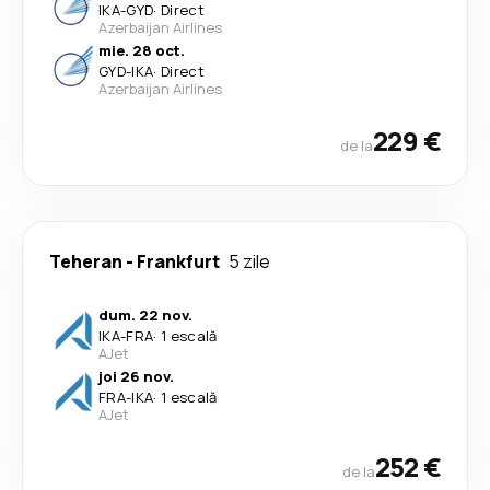
IKA
-
GYD
·
Direct
Azerbaijan Airlines
mie. 28 oct.
GYD
-
IKA
·
Direct
Azerbaijan Airlines
229 €
de la
Teheran
-
Frankfurt
5 zile
dum. 22 nov.
IKA
-
FRA
·
1 escală
AJet
joi 26 nov.
FRA
-
IKA
·
1 escală
AJet
252 €
de la