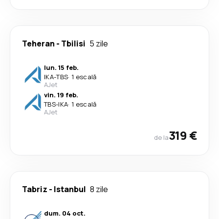
Teheran
-
Tbilisi
5 zile
lun. 15 feb.
IKA
-
TBS
·
1 escală
AJet
vin. 19 feb.
TBS
-
IKA
·
1 escală
AJet
319 €
de la
Tabriz
-
Istanbul
8 zile
dum. 04 oct.