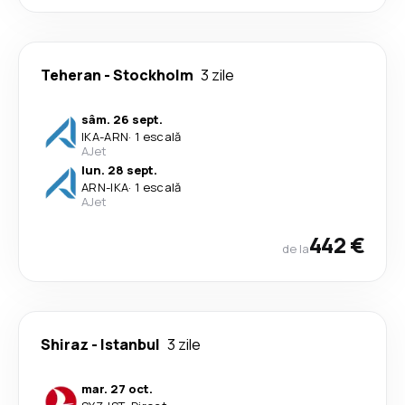
Teheran
-
Stockholm
3 zile
sâm. 26 sept.
IKA
-
ARN
·
1 escală
AJet
lun. 28 sept.
ARN
-
IKA
·
1 escală
AJet
442 €
de la
Shiraz
-
Istanbul
3 zile
mar. 27 oct.