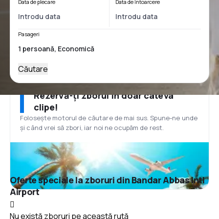
Data de plecare
Data de întoarcere
Pasageri
Căutare
Rezervă-ți zborul în doar câteva
clipe!
Folosește motorul de căutare de mai sus. Spune-ne unde
și când vrei să zbori, iar noi ne ocupăm de rest.
Oferte speciale la zboruri din Bandar Abbas Intl
Airport
Nu există zboruri pe această rută