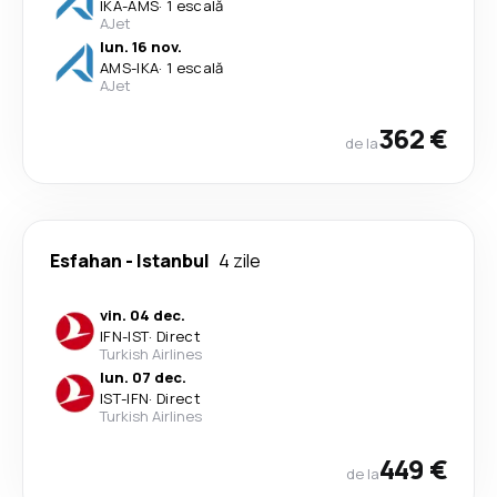
IKA
-
AMS
·
1 escală
AJet
lun. 16 nov.
AMS
-
IKA
·
1 escală
AJet
362 €
de la
Esfahan
-
Istanbul
4 zile
vin. 04 dec.
IFN
-
IST
·
Direct
Turkish Airlines
lun. 07 dec.
IST
-
IFN
·
Direct
Turkish Airlines
449 €
de la