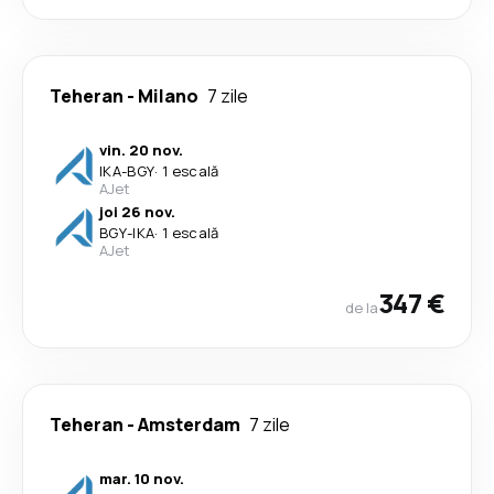
Teheran
-
Milano
7 zile
vin. 20 nov.
IKA
-
BGY
·
1 escală
AJet
joi 26 nov.
BGY
-
IKA
·
1 escală
AJet
347 €
de la
Teheran
-
Amsterdam
7 zile
mar. 10 nov.