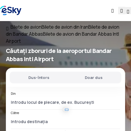
Bilete de avion
Bilete de avion din Iran
Bilete de avion
din Bandar Abbas
Bilete de avion din Bandar Abbas Intl
Airport
Căutați
zboruri
de la
aeroportul
Bandar
Abbas Intl Airport
Dus-întors
Doar dus
Din
Către