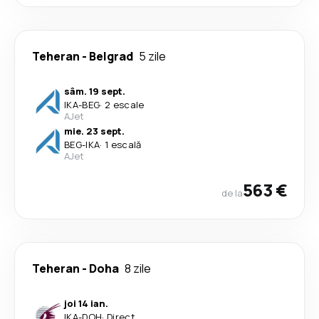
Teheran
-
Belgrad
5 zile
sâm. 19 sept.
IKA
-
BEG
·
2 escale
AJet
mie. 23 sept.
BEG
-
IKA
·
1 escală
AJet
563 €
de la
Teheran
-
Doha
8 zile
joi 14 ian.
IKA
-
DOH
·
Direct