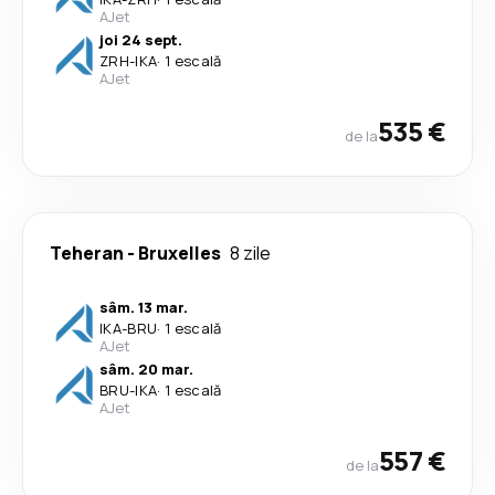
AJet
joi 24 sept.
ZRH
-
IKA
·
1 escală
AJet
535 €
de la
Teheran
-
Bruxelles
8 zile
sâm. 13 mar.
IKA
-
BRU
·
1 escală
AJet
sâm. 20 mar.
BRU
-
IKA
·
1 escală
AJet
557 €
de la