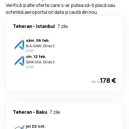
Verifică și alte oferte care s-ar putea să-ți placă sau
schimbă aeroportul ori data și caută din nou.
Teheran
-
Istanbul
7 zile
sâm. 06 feb.
IKA
-
SAW
·
Direct
AJet
vin. 12 feb.
SAW
-
IKA
·
Direct
AJet
178 €
de la
Teheran
-
Baku
7 zile
joi 22 oct.