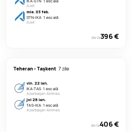
IKA
-
STN
·
1 escală
AJet
mie. 03 feb.
STN
-
IKA
·
1 escală
AJet
396 €
de la
Teheran
-
Tașkent
7 zile
vin. 22 ian.
IKA
-
TAS
·
1 escală
Azerbaijan Airlines
joi 28 ian.
TAS
-
IKA
·
1 escală
Azerbaijan Airlines
406 €
de la