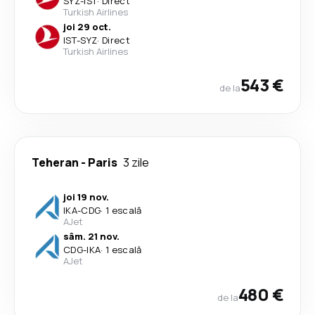
SYZ
-
IST
·
Direct
Turkish Airlines
joi 29 oct.
IST
-
SYZ
·
Direct
Turkish Airlines
543 €
de la
Teheran
-
Paris
3 zile
joi 19 nov.
IKA
-
CDG
·
1 escală
AJet
sâm. 21 nov.
CDG
-
IKA
·
1 escală
AJet
480 €
de la