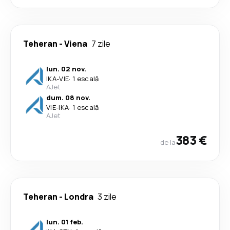
Teheran
-
Viena
7 zile
lun. 02 nov.
IKA
-
VIE
·
1 escală
AJet
dum. 08 nov.
VIE
-
IKA
·
1 escală
AJet
383 €
de la
Teheran
-
Londra
3 zile
lun. 01 feb.