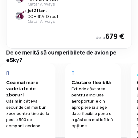
Qatar Airways
joi 21 ian.
DOH
-
IKA
·
Direct
Qatar Airways
679 €
de la
De ce merită să cumperi bilete de avion pe
eSky?
Cea mai mare
Căutare flexibilă
varietate de
Extinde căutarea
zboruri
pentru a include
Găsim în câteva
aeroporturile din
secunde cel mai bun
apropiere și alege
zbor pentru tine de la
date flexibile pentru
peste 500 de
a găsi cea mai ieftină
companii aeriene.
opțiune.