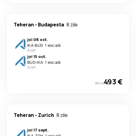
Teheran
-
Budapesta
8 zile
joi 08 oct.
IKA
-
BUD
·
1 escală
AJet
joi 15 oct.
BUD
-
IKA
·
1 escală
AJet
493 €
de la
Teheran
-
Zurich
8 zile
joi 17 sept.
IKA
-
ZRH
·
1 escală