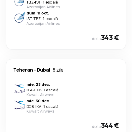
TBZ
-
IST
·
1 escală
Azerbaijan Airlines
dum. 11 oct.
IST
-
TBZ
·
1 escală
Azerbaijan Airlines
343 €
de la
Teheran
-
Dubai
8 zile
mie. 23 dec.
IKA
-
DXB
·
1 escală
Kuwait Airways
mie. 30 dec.
DXB
-
IKA
·
1 escală
Kuwait Airways
344 €
de la