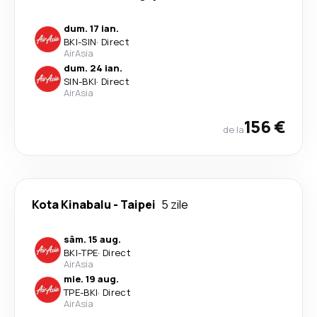
dum. 17 ian.
BKI
-
SIN
·
Direct
AirAsia
dum. 24 ian.
SIN
-
BKI
·
Direct
AirAsia
156 €
de la
Kota Kinabalu
-
Taipei
5 zile
sâm. 15 aug.
BKI
-
TPE
·
Direct
AirAsia
mie. 19 aug.
TPE
-
BKI
·
Direct
AirAsia