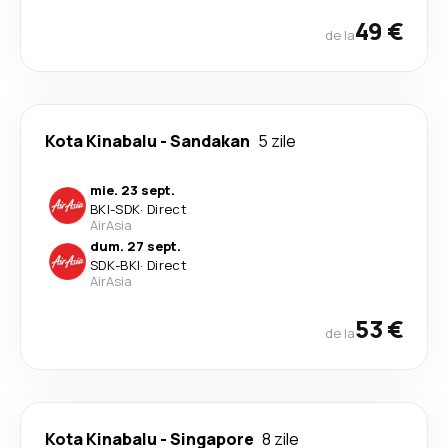
49 €
de la
Kota Kinabalu
-
Sandakan
5 zile
mie. 23 sept.
BKI
-
SDK
·
Direct
AirAsia
dum. 27 sept.
SDK
-
BKI
·
Direct
AirAsia
53 €
de la
Kota Kinabalu
-
Singapore
8 zile