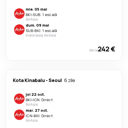
mie. 05 mai
BKI
-
SUB
·
1 escală
AirAsia
dum. 09 mai
SUB
-
BKI
·
1 escală
Indonesia AirAsia
242 €
de la
Kota Kinabalu
-
Seoul
6 zile
joi 22 oct.
BKI
-
ICN
·
Direct
AirAsia
mar. 27 oct.
ICN
-
BKI
·
Direct
AirAsia