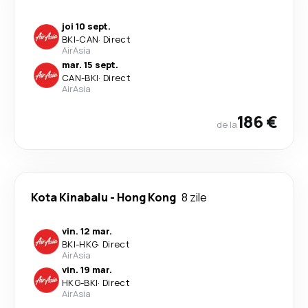
joi 10 sept.
BKI
-
CAN
·
Direct
AirAsia
mar. 15 sept.
CAN
-
BKI
·
Direct
AirAsia
186 €
de la
Kota Kinabalu
-
Hong Kong
8 zile
vin. 12 mar.
BKI
-
HKG
·
Direct
AirAsia
vin. 19 mar.
HKG
-
BKI
·
Direct
AirAsia