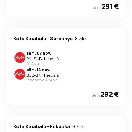
291 €
de la
Kota Kinabalu
-
Surabaya
8 zile
sâm. 07 nov.
BKI
-
SUB
·
1 escală
AirAsia
sâm. 14 nov.
SUB
-
BKI
·
1 escală
Indonesia AirAsia
292 €
de la
Kota Kinabalu
-
Fukuoka
8 zile