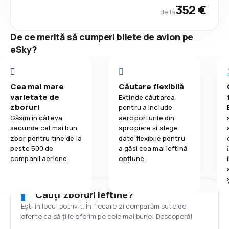
352 €
de la
De ce merită să cumperi bilete de avion pe
eSky?
Cea mai mare
Căutare flexibilă
varietate de
Extinde căutarea
zboruri
pentru a include
Găsim în câteva
aeroporturile din
secunde cel mai bun
apropiere și alege
zbor pentru tine de la
date flexibile pentru
peste 500 de
a găsi cea mai ieftină
companii aeriene.
opțiune.
Cauți zboruri ieftine?
Ești în locul potrivit. În fiecare zi comparăm sute de
oferte ca să ți le oferim pe cele mai bune! Descoperă!