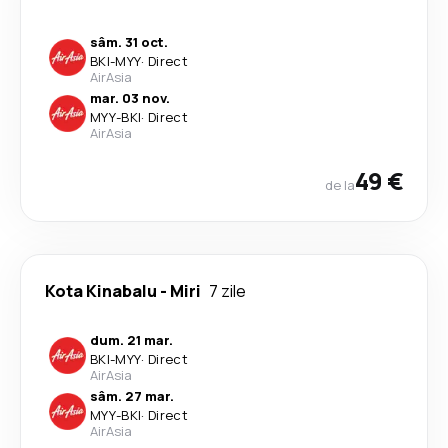
sâm. 31 oct.
BKI
-
MYY
·
Direct
AirAsia
mar. 03 nov.
MYY
-
BKI
·
Direct
AirAsia
49 €
de la
Kota Kinabalu
-
Miri
7 zile
dum. 21 mar.
BKI
-
MYY
·
Direct
AirAsia
sâm. 27 mar.
MYY
-
BKI
·
Direct
AirAsia