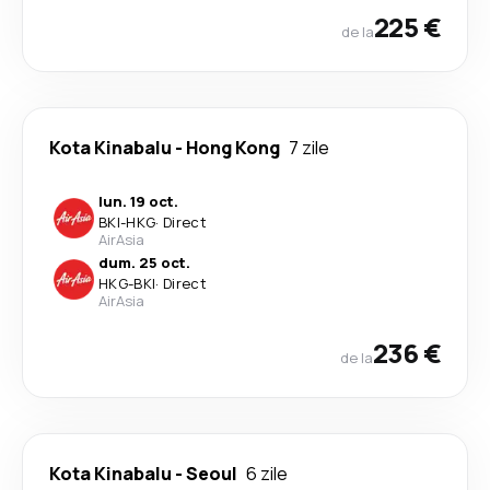
225 €
de la
Kota Kinabalu
-
Hong Kong
7 zile
lun. 19 oct.
BKI
-
HKG
·
Direct
AirAsia
dum. 25 oct.
HKG
-
BKI
·
Direct
AirAsia
236 €
de la
Kota Kinabalu
-
Seoul
6 zile