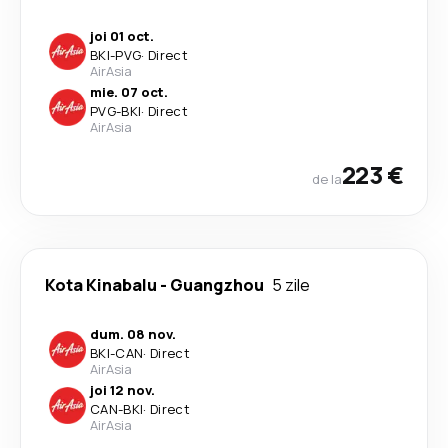
joi 01 oct.
BKI
-
PVG
·
Direct
AirAsia
mie. 07 oct.
PVG
-
BKI
·
Direct
AirAsia
223 €
de la
Kota Kinabalu
-
Guangzhou
5 zile
dum. 08 nov.
BKI
-
CAN
·
Direct
AirAsia
joi 12 nov.
CAN
-
BKI
·
Direct
AirAsia