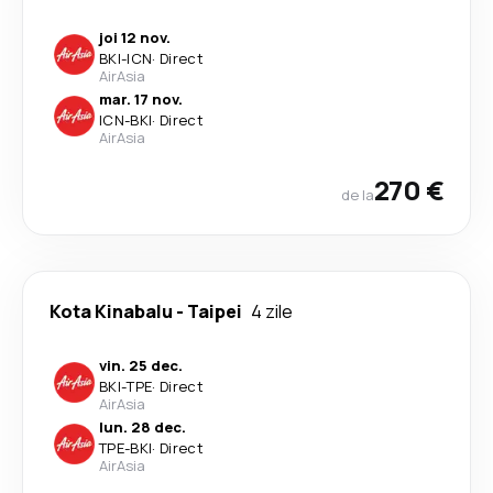
joi 12 nov.
BKI
-
ICN
·
Direct
AirAsia
mar. 17 nov.
ICN
-
BKI
·
Direct
AirAsia
270 €
de la
Kota Kinabalu
-
Taipei
4 zile
vin. 25 dec.
BKI
-
TPE
·
Direct
AirAsia
lun. 28 dec.
TPE
-
BKI
·
Direct
AirAsia