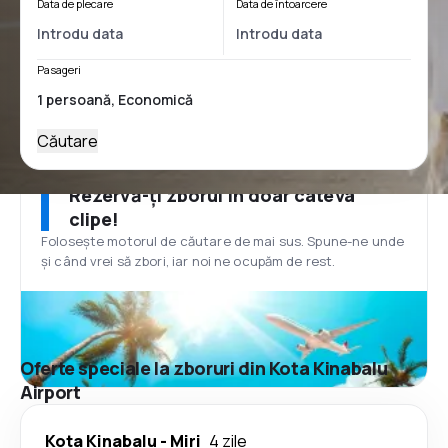
Data de plecare
Data de întoarcere
Pasageri
Căutare
Rezervă-ți zborul în doar câteva
clipe!
Folosește motorul de căutare de mai sus. Spune-ne unde
și când vrei să zbori, iar noi ne ocupăm de rest.
Oferte speciale la zboruri din Kota Kinabalu
Airport
Kota Kinabalu
-
Miri
4 zile