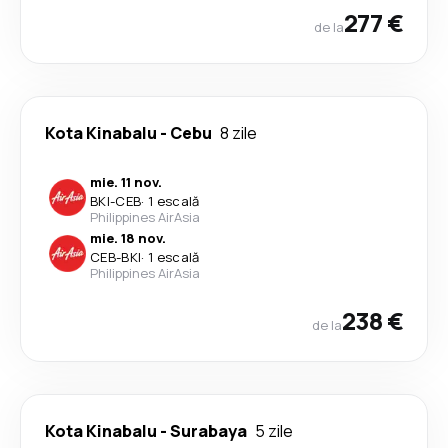
277 €
de la
Kota Kinabalu
-
Cebu
8 zile
mie. 11 nov.
BKI
-
CEB
·
1 escală
Philippines AirAsia
mie. 18 nov.
CEB
-
BKI
·
1 escală
Philippines AirAsia
238 €
de la
Kota Kinabalu
-
Surabaya
5 zile