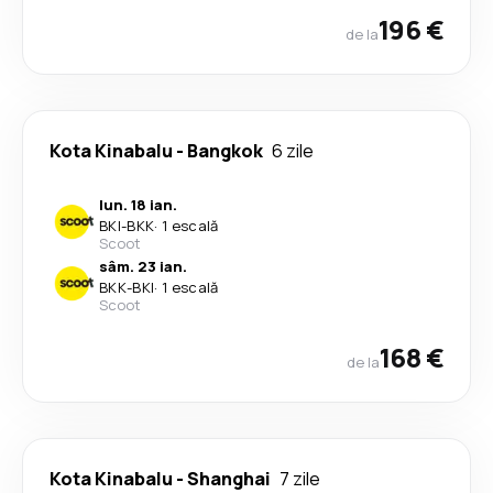
196 €
de la
Kota Kinabalu
-
Bangkok
6 zile
lun. 18 ian.
BKI
-
BKK
·
1 escală
Scoot
sâm. 23 ian.
BKK
-
BKI
·
1 escală
Scoot
168 €
de la
Kota Kinabalu
-
Shanghai
7 zile