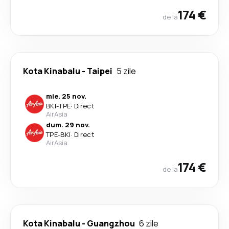
174 €
de la
Kota Kinabalu
-
Taipei
5 zile
mie. 25 nov.
BKI
-
TPE
·
Direct
AirAsia
dum. 29 nov.
TPE
-
BKI
·
Direct
AirAsia
174 €
de la
Kota Kinabalu
-
Guangzhou
6 zile