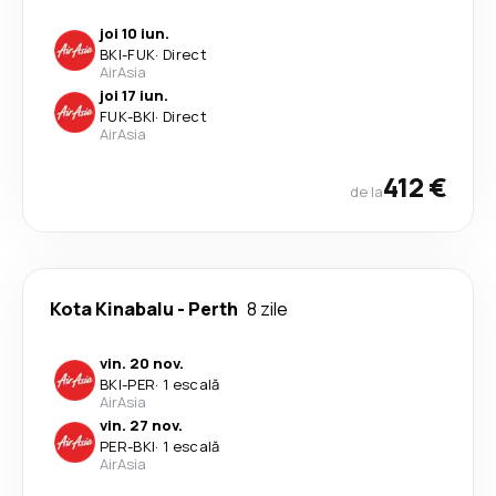
joi 10 iun.
BKI
-
FUK
·
Direct
AirAsia
joi 17 iun.
FUK
-
BKI
·
Direct
AirAsia
412 €
de la
Kota Kinabalu
-
Perth
8 zile
vin. 20 nov.
BKI
-
PER
·
1 escală
AirAsia
vin. 27 nov.
PER
-
BKI
·
1 escală
AirAsia