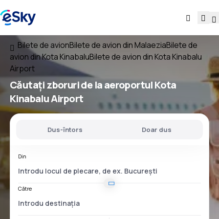
Bilete de avion
Bilete de avion din Malaezia
Bilete de
avion din Kota Kinabalu
Bilete de avion din Kota Kinabalu
Airport
Căutați
zboruri
de la
aeroportul
Kota
Kinabalu Airport
Dus-întors
Doar dus
Din
Către